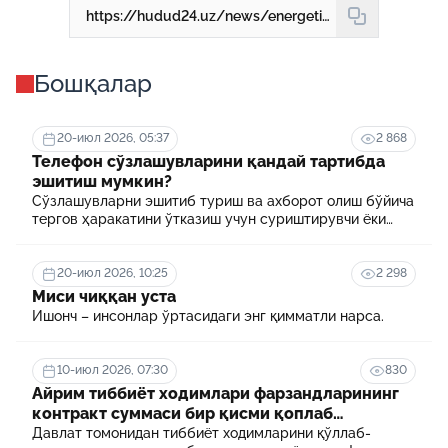
https://hudud24.uz/news/energetika-vazirligining-atom-energiiasidan-foidalanish-sokhasidagi-vakolatlari-belgilandi
Бошқалар
20-июл 2026, 05:37
2 868
Телефон сўзлашувларини қандай тартибда
эшитиш мумкин?
Сўзлашувларни эшитиб туриш ва ахборот олиш бўйича
тергов ҳаракатини ўтказиш учун суриштирувчи ёки
терговчи тегишли илтимоснома киритади.
20-июл 2026, 10:25
2 298
Миси чиққан уста
Ишонч – инсонлар ўртасидаги энг қимматли нарса.
10-июл 2026, 07:30
830
Айрим тиббиёт ходимлари фарзандларининг
контракт суммаси бир қисми қоплаб
берилади
Давлат томонидан тиббиёт ходимларини қўллаб-