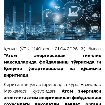
Қонун (ЎРҚ–1140-сон, 21.04.2026 й.) билан
“Атом энергиясидан тинчлик
мақсадларида фойдаланиш тўғрисида”ги
Қонунга ўзгартиришлар ва қўшимча
киритилди.
Киритилган ўзгартиришларга кўра, Вазирлар
Маҳкамаси ҳузуридаги
Атом энергияси
агентлиги атом энергиясидан фойдаланиш
соҳасидаги ваколатли давлат органи