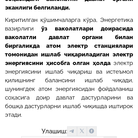
эканлиги белгиланди.
Киритилган қўшимчаларга кўра, Энергетика
вазирлиги
ўз ваколатлари доирасида
ваколатли давлат органи билан
биргаликда атом электр станциялари
томонидан ишлаб чиқариладиган электр
энергиясини ҳисобга олган ҳолда
электр
энергиясини ишлаб чиқариш ва истеъмол
қилишнинг балансини ишлаб чиқади,
шунингдек атом энергиясидан фойдаланиш
соҳасига доир давлат дастурларини ва
бошқа дастурларни ишлаб чиқишда иштирок
этади.
Улашиш: