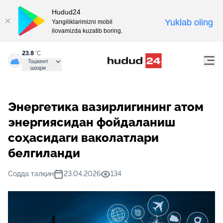
Hudud24
Yuklab oling
Yangiliklarimizni mobil
ilovamizda kuzatib boring.
23.8
°C
Тошкент
шаҳри
Энергетика вазирлигининг атом
энергиясидан фойдаланиш
соҳасидаги ваколатлари
белгиланди
Содда талқин
23.04.2026
134