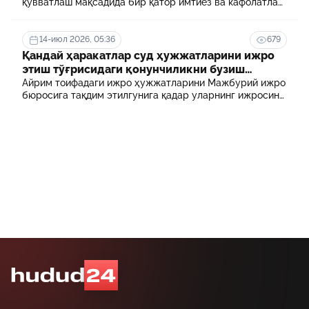
қувватлаш мақсадида бир қатор имтиёз ва кафолатлар
белгиланган. Шулардан бири айрим тиббиёт
ходимлари фарзандларининг олий таълим
муассасасида ўқиш учун тўланадиган контракт
14-июл 2026, 05:36
679
маблағининг бир қисмини қоплаб бериш тартибидир
Қандай ҳаракатлар суд ҳужжатларини ижро
этиш тўғрисидаги қонунчиликни бузиш
ҳисобланади? 5 муҳим факт
Айрим тоифадаги ижро ҳужжатларини Мажбурий ижро
бюросига тақдим этилгунига қадар уларнинг ижросини
таъминламаслик маъмурий ҳуқуқбузарлик
ҳисобланади.