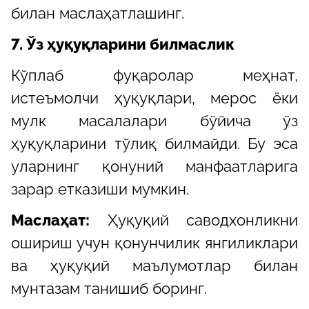
билан маслаҳатлашинг.
7. Ўз ҳуқуқларини билмаслик
Кўплаб фуқаролар меҳнат,
истеъмолчи ҳуқуқлари, мерос ёки
мулк масалалари бўйича ўз
ҳуқуқларини тўлиқ билмайди. Бу эса
уларнинг қонуний манфаатларига
зарар етказиши мумкин.
Маслаҳат:
Ҳуқуқий саводхонликни
ошириш учун қонунчилик янгиликлари
ва ҳуқуқий маълумотлар билан
мунтазам танишиб боринг.