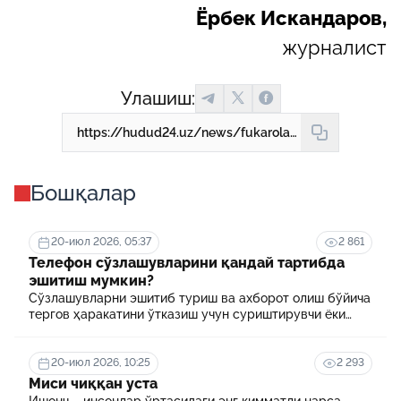
Ёрбек Искандаров,
журналист
Улашиш:
https://hudud24.uz/news/fukarolar-eng-kup-kiladigan-7-ta-khukukii-khato
Бошқалар
20-июл 2026, 05:37
2 861
Телефон сўзлашувларини қандай тартибда
эшитиш мумкин?
Сўзлашувларни эшитиб туриш ва ахборот олиш бўйича
тергов ҳаракатини ўтказиш учун суриштирувчи ёки
терговчи тегишли илтимоснома киритади.
20-июл 2026, 10:25
2 293
Миси чиққан уста
Ишонч – инсонлар ўртасидаги энг қимматли нарса.