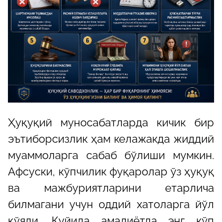
Ҳуқуқий муносабатларда кичик бир
эътиборсизлик ҳам келажакда жиддий
муаммоларга сабаб бўлиши мумкин.
Афсуски, кўпчилик фуқаролар ўз ҳуқуқ
ва мажбуриятларини етарлича
билмагани учун оддий хатоларга йўл
қўяди. Қуйида амалиётда энг кўп