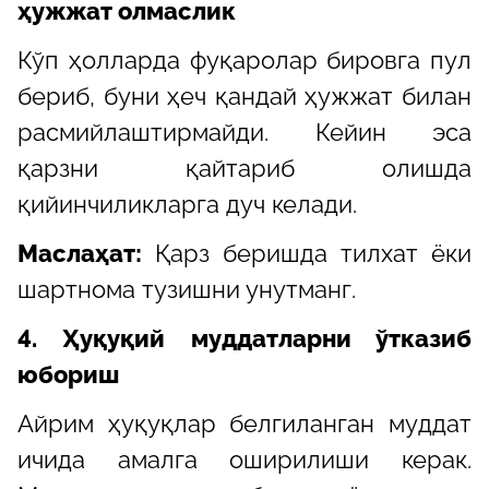
ҳужжат олмаслик
Кўп ҳолларда фуқаролар бировга пул
бериб, буни ҳеч қандай ҳужжат билан
расмийлаштирмайди. Кейин эса
қарзни қайтариб олишда
қийинчиликларга дуч келади.
Маслаҳат:
Қарз беришда тилхат ёки
шартнома тузишни унутманг.
4. Ҳуқуқий муддатларни ўтказиб
юбориш
Айрим ҳуқуқлар белгиланган муддат
ичида амалга оширилиши керак.