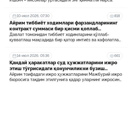
10-июл 2026, 07:30
818
Айрим тиббиёт ходимлари фарзандларининг
контракт суммаси бир қисми қоплаб
берилади
Давлат томонидан тиббиёт ходимларини қўллаб-
қувватлаш мақсадида бир қатор имтиёз ва кафолатлар
белгиланган. Шулардан бири айрим тиббиёт
ходимлари фарзандларининг олий таълим
муассасасида ўқиш учун тўланадиган контракт
14-июл 2026, 05:36
661
маблағининг бир қисмини қоплаб бериш тартибидир
Қандай ҳаракатлар суд ҳужжатларини ижро
этиш тўғрисидаги қонунчиликни бузиш
ҳисобланади? 5 муҳим факт
Айрим тоифадаги ижро ҳужжатларини Мажбурий ижро
бюросига тақдим этилгунига қадар уларнинг ижросини
таъминламаслик маъмурий ҳуқуқбузарлик
ҳисобланади.