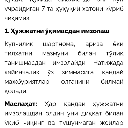
учрайдиган 7 та ҳуқуқий хатони кўриб
чиқамиз.
1. Ҳужжатни ўқимасдан имзолаш
Кўпчилик шартнома, ариза ёки
тилхатни мазмуни билан тўлиқ
танишмасдан имзолайди. Натижада
кейинчалик ўз зиммасига қандай
мажбуриятлар олганини билмай
қолади.
Маслаҳат:
Ҳар қандай ҳужжатни
имзолашдан олдин уни диққат билан
ўқиб чиқинг ва тушунмаган жойлар