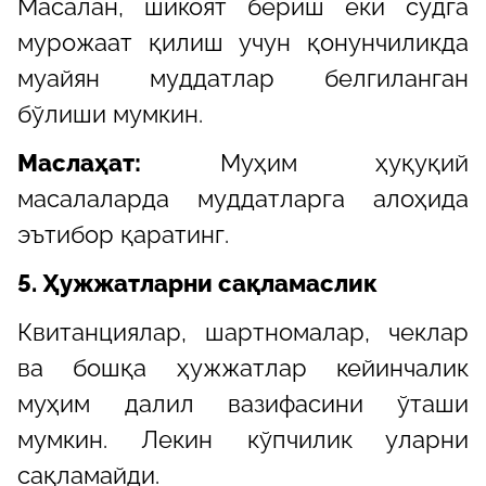
Масалан, шикоят бериш ёки судга
мурожаат қилиш учун қонунчиликда
муайян муддатлар белгиланган
бўлиши мумкин.
Маслаҳат:
Муҳим ҳуқуқий
масалаларда муддатларга алоҳида
эътибор қаратинг.
5. Ҳужжатларни сақламаслик
Квитанциялар, шартномалар, чеклар
ва бошқа ҳужжатлар кейинчалик
муҳим далил вазифасини ўташи
мумкин. Лекин кўпчилик уларни
сақламайди.