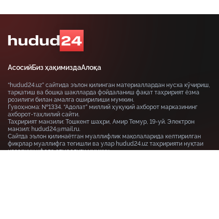
Асосий
Биз ҳақимизда
Алоқа
“hudud24.uz” сайтида эълон қилинган материаллардан нусха кўчириш,
тарқатиш ва бошқа шаклларда фойдаланиш фақат таҳририят ёзма
розилиги билан амалга оширилиши мумкин.
Гувоҳнома: №1334. “Адолат” миллий ҳуқуқий ахборот марказининг
ахборот-таҳлилий сайти.
Таҳририят манзили: Тошкент шаҳри, Амир Темур, 19-уй. Электрон
манзил: hudud24@mail.ru.
Сайтда эълон қилинаётган муаллифлик мақолаларида келтирилган
фикрлар муаллифга тегишли ва улар hudud24.uz таҳририяти нуқтаи
назарини ифода этмаслиги мумкин.
Тошкент шаҳри, 19-уй Амир Темур шоҳкўчаси, Tashkent
100115
+99855-510-47-87
Фойдаланиш шартлари
Махфийлик сиёсати