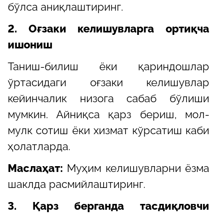
бўлса аниқлаштиринг.
2. Оғзаки келишувларга ортиқча
ишониш
Таниш-билиш ёки қариндошлар
ўртасидаги оғзаки келишувлар
кейинчалик низога сабаб бўлиши
мумкин. Айниқса қарз бериш, мол-
мулк сотиш ёки хизмат кўрсатиш каби
ҳолатларда.
Маслаҳат:
Муҳим келишувларни ёзма
шаклда расмийлаштиринг.
3. Қарз берганда тасдиқловчи