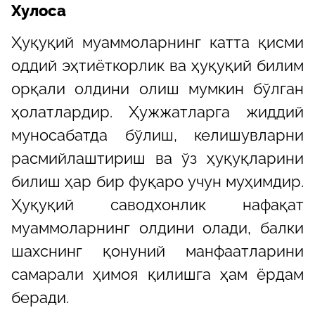
Хулоса
Ҳуқуқий муаммоларнинг катта қисми
оддий эҳтиёткорлик ва ҳуқуқий билим
орқали олдини олиш мумкин бўлган
ҳолатлардир. Ҳужжатларга жиддий
муносабатда бўлиш, келишувларни
расмийлаштириш ва ўз ҳуқуқларини
билиш ҳар бир фуқаро учун муҳимдир.
Ҳуқуқий саводхонлик нафақат
муаммоларнинг олдини олади, балки
шахснинг қонуний манфаатларини
самарали ҳимоя қилишга ҳам ёрдам
беради.