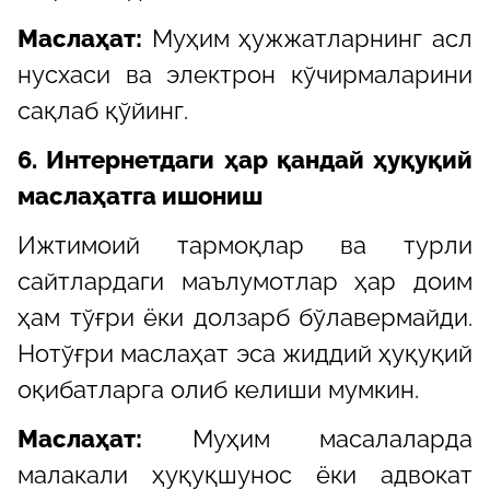
Маслаҳат:
Муҳим ҳужжатларнинг асл
нусхаси ва электрон кўчирмаларини
сақлаб қўйинг.
6. Интернетдаги ҳар қандай ҳуқуқий
маслаҳатга ишониш
Ижтимоий тармоқлар ва турли
сайтлардаги маълумотлар ҳар доим
ҳам тўғри ёки долзарб бўлавермайди.
Нотўғри маслаҳат эса жиддий ҳуқуқий
оқибатларга олиб келиши мумкин.
Маслаҳат:
Муҳим масалаларда
малакали ҳуқуқшунос ёки адвокат