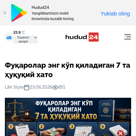
Hudud24
Yuklab oling
Yangiliklarimizni mobil
ilovamizda kuzatib boring.
23.8
°C
Тошкент
шаҳри
Фуқаролар энг кўп қиладиган 7 та
ҳуқуқий хато
Life Style
23.06.2026
851