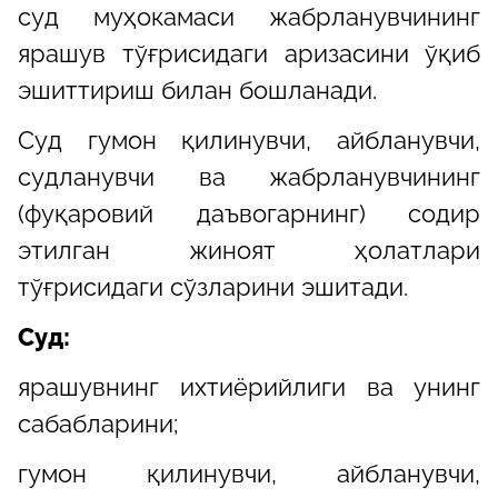
суд муҳокамаси жабрланувчининг
ярашув тўғрисидаги аризасини ўқиб
эшиттириш билан бошланади.
Суд гумон қилинувчи, айбланувчи,
судланувчи ва жабрланувчининг
(фуқаровий даъвогарнинг) содир
этилган жиноят ҳолатлари
тўғрисидаги сўзларини эшитади.
Суд:
ярашувнинг ихтиёрийлиги ва унинг
сабабларини;
гумон қилинувчи, айбланувчи,