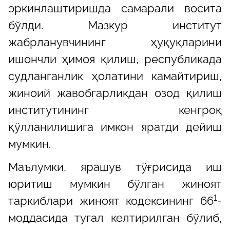
эркинлаштиришда самарали восита
бўлди. Мазкур институт
жабрланувчининг ҳуқуқларини
ишончли ҳимоя қилиш, республикада
судланганлик ҳолатини камайтириш,
жиноий жавобгарликдан озод қилиш
институтининг кенгроқ
қўлланилишига имкон яратди дейиш
мумкин.
Маълумки, ярашув тўғрисида иш
юритиш мумкин бўлган жиноят
1
таркиблари жиноят кодексининг 66
-
моддасида тугал келтирилган бўлиб,