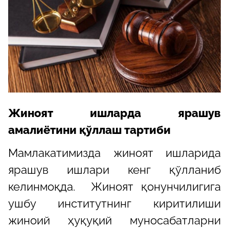
Жиноят ишларда ярашув
амалиётини қўллаш тартиби
Мамлакатимизда жиноят ишларида
ярашув ишлари кенг қўлланиб
келинмоқда. Жиноят қонунчилигига
ушбу институтнинг киритилиши
жиноий ҳуқуқий муносабатларни