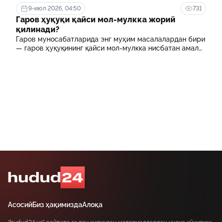
муассасасида ўқиш учун тўланадиган контракт
9-июл 2026, 04:50
731
маблағининг бир қисмини қоплаб бериш тартибидир
Гаров ҳуқуқи қайси мол-мулкка жорий
қилинади?
Гаров муносабатларида энг муҳим масалалардан бири
— гаров ҳуқуқининг қайси мол-мулкка нисбатан амал
қилиши ҳисобланади.
Асосий
Биз ҳақимизда
Алоқа