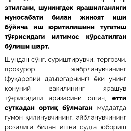
этилгани, шунингдек ярашилганлиги
муносабати билан жиноят иши
бўйича иш юритилишини тугатиш
тўғрисидаги илтимос кўрсатилган
бўлиши шарт.
Шундан сўнг, суриштирувчи, терговчи,
прокурор жабрланувчининг
(фуқаровий даъвогарнинг) ёки унинг
қонуний вакилининг ярашув
тўғрисидаги аризасини олгач,
етти
суткадан ортиқ бўлмаган
муддатда
гумон қилинувчининг, айбланувчининг
розилиги билан ишни судга юбориш