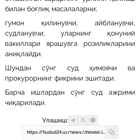
билан боғлиқ масалаларни;
гумон қилинувчи, айбланувчи,
судланувчи, уларнинг қонуний
вакиллари ярашувга розиликларини
аниқлайди.
Шундан сўнг суд ҳимоячи ва
прокурорнинг фикрини эшитади.
Барча ишлардан сўнг суд ажрими
чиқарилади.
Улашиш:
https://hudud24.uz/news/zhinoiat-ishlarda-iarashuv-amaliiotini-kullash-tartibi-nimalarni-bilish-mukhim