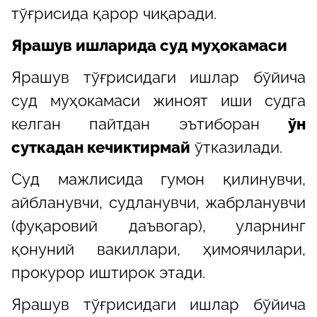
тўғрисида қарор чиқаради.
Ярашув ишларида суд муҳокамаси
Ярашув тўғрисидаги ишлар бўйича
суд муҳокамаси жиноят иши судга
келган пайтдан эътиборан
ўн
суткадан кечиктирмай
ўтказилади.
Суд мажлисида гумон қилинувчи,
айбланувчи, судланувчи, жабрланувчи
(фуқаровий даъвогар), уларнинг
қонуний вакиллари, ҳимоячилари,
прокурор иштирок этади.
Ярашув тўғрисидаги ишлар бўйича