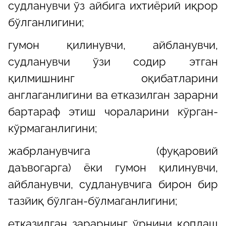
судланувчи ўз айбига ихтиёрий иқрор
бўлганлигини;
гумон қилинувчи, айбланувчи,
судланувчи ўзи содир этган
қилмишнинг оқибатларини
англаганлигини ва етказилган зарарни
бартараф этиш чораларини кўрган-
кўрмаганлигини;
жабрланувчига (фуқаровий
даъвогарга) ёки гумон қилинувчи,
айбланувчи, судланувчига бирон бир
тазйиқ бўлган-бўлмаганлигини;
етказилган зарарнинг ўрнини қоплаш