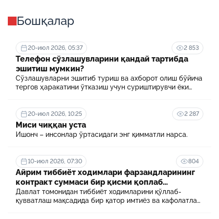
Бошқалар
20-июл 2026, 05:37
2 853
Телефон сўзлашувларини қандай тартибда
эшитиш мумкин?
Сўзлашувларни эшитиб туриш ва ахборот олиш бўйича
тергов ҳаракатини ўтказиш учун суриштирувчи ёки
терговчи тегишли илтимоснома киритади.
20-июл 2026, 10:25
2 287
Миси чиққан уста
Ишонч – инсонлар ўртасидаги энг қимматли нарса.
10-июл 2026, 07:30
804
Айрим тиббиёт ходимлари фарзандларининг
контракт суммаси бир қисми қоплаб
берилади
Давлат томонидан тиббиёт ходимларини қўллаб-
қувватлаш мақсадида бир қатор имтиёз ва кафолатлар
белгиланган. Шулардан бири айрим тиббиёт
ходимлари фарзандларининг олий таълим