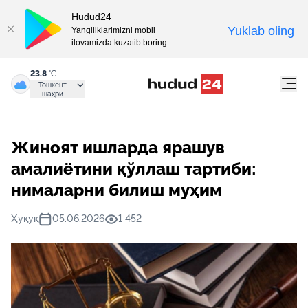
Hudud24
Yuklab oling
Yangiliklarimizni mobil
ilovamizda kuzatib boring.
23.8
°C
Тошкент
шаҳри
Жиноят ишларда ярашув
амалиётини қўллаш тартиби:
нималарни билиш муҳим
Ҳуқуқ
05.06.2026
1 452