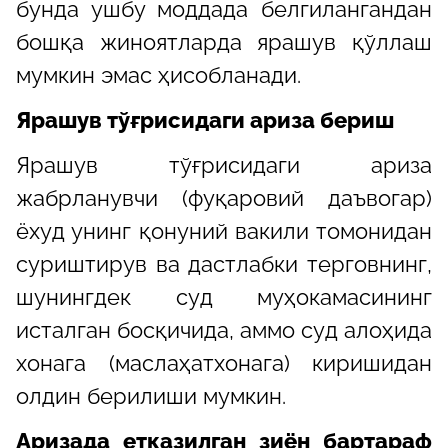
бунда ушбу моддада белгилангандан
бошқа жиноятларда ярашув қўллаш
мумкин эмас ҳисобланади.
Ярашув тўғрисидаги ариза
бериш
Ярашув тўғрисидаги ариза
жабрланувчи (фуқаровий даъвогар)
ёхуд унинг қонуний вакили томонидан
суриштирув ва дастлабки терговнинг,
шунингдек суд муҳокамасининг
исталган босқичида, аммо суд алоҳида
хонага (маслаҳатхонага) киришидан
олдин берилиши мумкин.
Аризада етказилган зиён бартараф