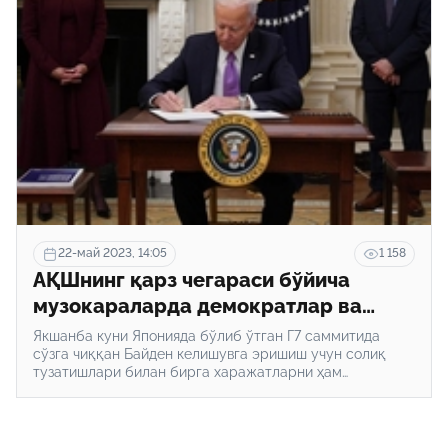
22-май 2023, 14:05
1 158
AҚШнинг қарз чегараси бўйича
музокараларда демократлар ва
республикачилар манфаати
Якшанба куни Японияда бўлиб ўтган Г7 саммитида
тўқнашмоқда
сўзга чиққан Байден келишувга эришиш учун солиқ
тузатишлари билан бирга харажатларни ҳам
қисқартиришга тайёрлигини айтди, бироқ
республикачиларнинг қарз чегараси бўйича таклифини
“қабул қилиб бўлмас” деди.