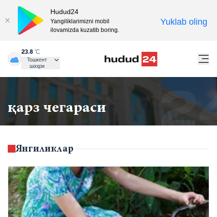
Hudud24
Yuklab oling
Yangiliklarimizni mobil
ilovamizda kuzatib boring.
23.8
°C
Тошкент
шаҳри
қарз чегараси
Янгиликлар