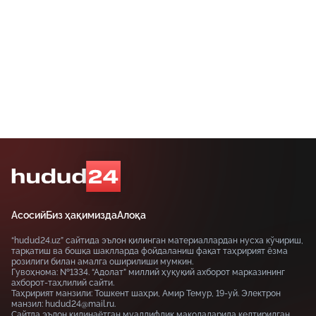
Асосий
Биз ҳақимизда
Алоқа
“hudud24.uz” сайтида эълон қилинган материаллардан нусха кўчириш,
тарқатиш ва бошқа шаклларда фойдаланиш фақат таҳририят ёзма
розилиги билан амалга оширилиши мумкин.
Гувоҳнома: №1334. “Адолат” миллий ҳуқуқий ахборот марказининг
ахборот-таҳлилий сайти.
Таҳририят манзили: Тошкент шаҳри, Амир Темур, 19-уй. Электрон
манзил: hudud24@mail.ru.
Сайтда эълон қилинаётган муаллифлик мақолаларида келтирилган