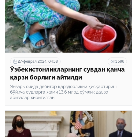
27-феврал 2024, 04:58
1 596
Ўзбекистонликларнинг сувдан қанча
қарзи борлиги айтилди
Январь ойида дебитор қарздорликни қисқартириш
бўйича судларга жами 13,6 млрд сўмлик даъво
аризалар киритилган.