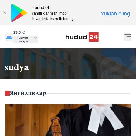
Hudud24
Yuklab oling
Yangiliklarimizni mobil
ilovamizda kuzatib boring.
23.8
°C
Тошкент
шаҳри
sudya
Янгиликлар