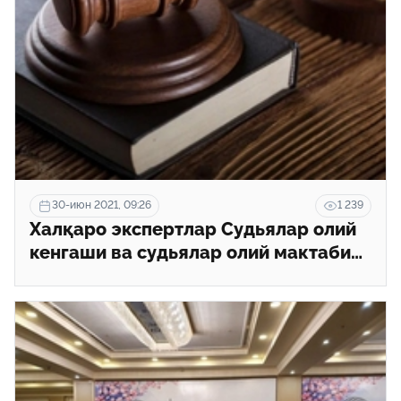
30-июн 2021, 09:26
1 239
Халқаро экспертлар Судьялар олий
кенгаши ва судьялар олий мактаби
ҳақида фикр билдирди