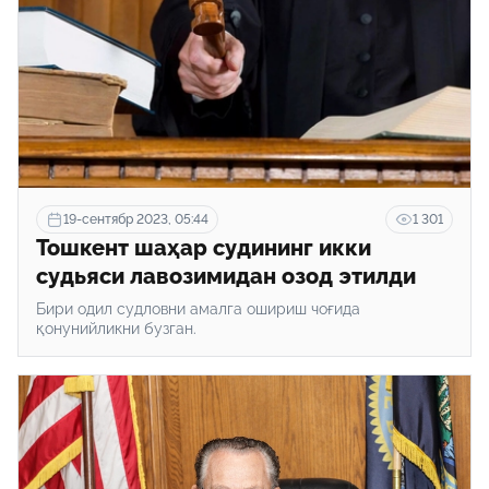
19-сентябр 2023, 05:44
1 301
Тошкент шаҳар судининг икки
судьяси лавозимидан озод этилди
Бири одил судловни амалга ошириш чоғида
қонунийликни бузган.