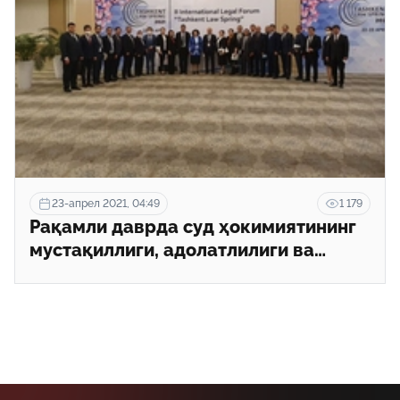
23-апрел 2021, 04:49
1 179
Рақамли даврда суд ҳокимиятининг
мустақиллиги, адолатлилиги ва
холислиги қандай таъминланади?