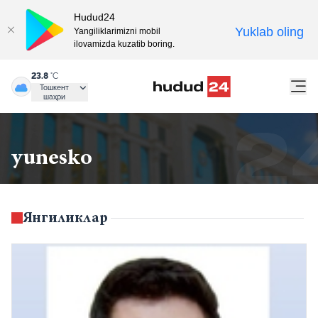
Hudud24
Yuklab oling
Yangiliklarimizni mobil
ilovamizda kuzatib boring.
23.8
°C
Тошкент
шаҳри
yunesko
Янгиликлар