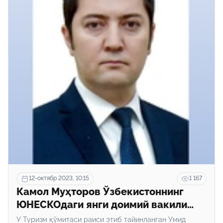
12-октябр 2023, 10:15
1 167
Камол Муҳторов Ўзбекистоннинг
ЮНЕСКОдаги янги доимий вакили
бўлди
У Туризм қўмитаси раиси этиб тайинланган Умид