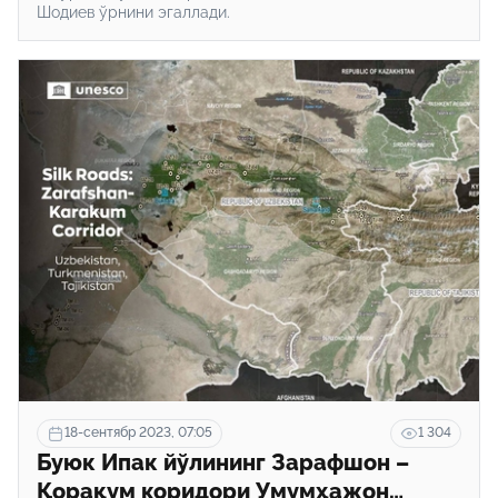
Шодиев ўрнини эгаллади.
18-сентябр 2023, 07:05
1 304
Буюк Ипак йўлининг Зарафшон –
Қорақум коридори Умумҳажон