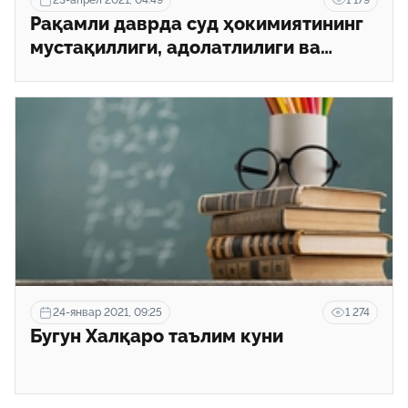
Рақамли даврда суд ҳокимиятининг
мустақиллиги, адолатлилиги ва
холислиги қандай таъминланади?
24-январ 2021, 09:25
1 274
Бугун Халқаро таълим куни