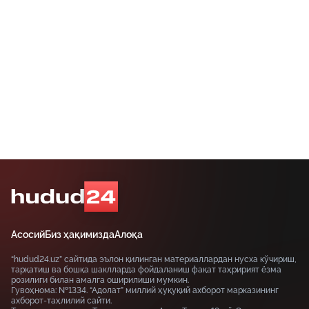
Асосий
Биз ҳақимизда
Алоқа
“hudud24.uz” сайтида эълон қилинган материаллардан нусха кўчириш,
тарқатиш ва бошқа шаклларда фойдаланиш фақат таҳририят ёзма
розилиги билан амалга оширилиши мумкин.
Гувоҳнома: №1334. “Адолат” миллий ҳуқуқий ахборот марказининг
ахборот-таҳлилий сайти.