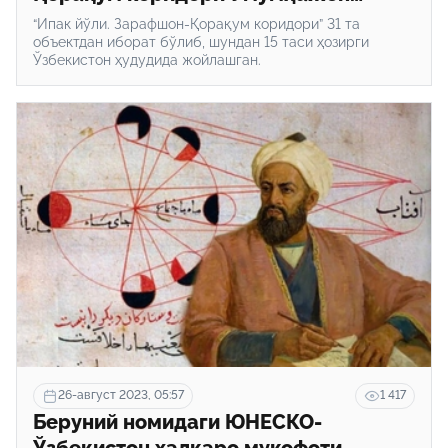
мероси рўйхатига киритилди
“Ипак йўли. Зарафшон-Қорақум коридори” 31 та
объектдан иборат бўлиб, шундан 15 таси ҳозирги
Ўзбекистон ҳудудида жойлашган.
26-август 2023, 05:57
1 417
Беруний номидаги ЮНEСКО-
Ўзбекистон халқаро мукофоти