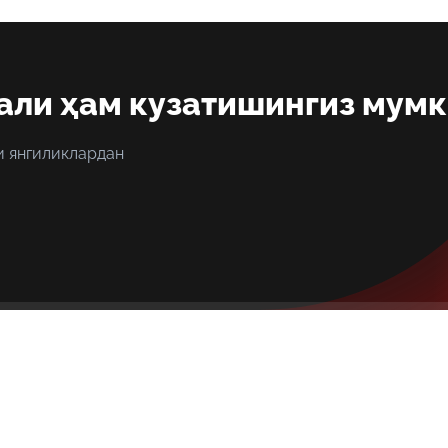
али ҳам кузатишингиз мум
и янгиликлардан