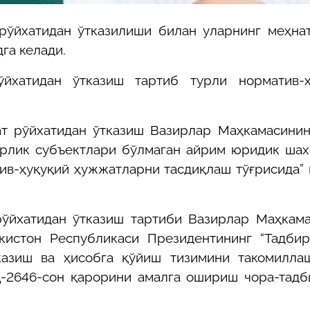
рўйхатидан ўтказилиши билан уларнинг меҳна
га келади.
йхатидан ўтказиш тартиб турли норматив-ҳ
ат рўйхатидан ўтказиш Вазирлар Маҳкамасини
рлик субъектлари бўлмаган айрим юридик шах
тив-ҳуқуқий ҳужжатларни тасдиқлаш тўғрисида”
рўйхатидан ўтказиш тартиби Вазирлар Маҳкам
кистон Республикаси Президентининг “Тадбир
тказиш ва ҳисобга қўйиш тизимини такомилла
Қ-2646-сон қарорини амалга ошириш чора-тад