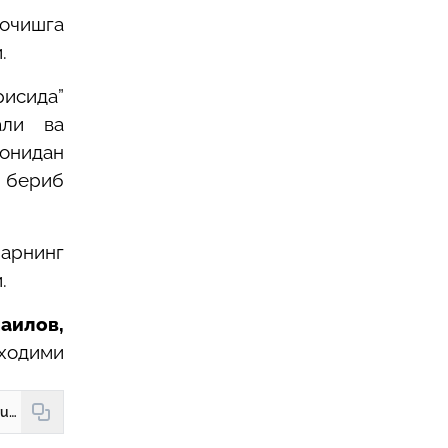
очишга
.
рисида”
али ва
онидан
 бериб
ларнинг
.
аилов,
 ходими
https://hudud24.uz/news/ish-beruvchi-tashkilotlarning-khukuk-laiokati-kachon-iuzaga-keladi