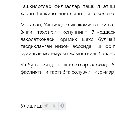
Ташкилотлар филиаллар ташкил этиш
ҳақли. Ташкилотнинг филиали, ваколатх
Масалан, “Акциядорлик жамиятлари ва
(янги таҳрири) қонуннинг 7-модда
ваколатхонаси юридик шахс бўлмай
тасдиқланган низом асосида иш юри
қўйилган мол-мулки жамиятнинг баланс
Ушбу вазиятда ташкилотлар алоҳида б
фаолиятини тартибга солувчи низомлар 
Улашиш: