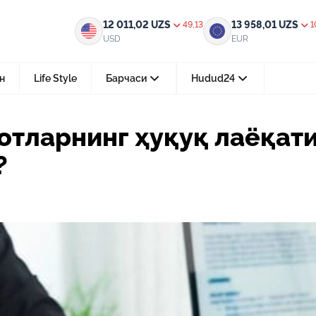
уқ лаёқати қачон юзага келади?
12 011,02
UZS
13 958,01
UZS
49,13
1
USD
EUR
н
Life Style
Барчаси
Hudud24
Тошкент ш.
отларнинг ҳуқуқ лаёқат
05-август 2026, 04:36
?
Мустақилликнинг 35 йили: бирл
тараққиёт ва фаровонлик сари
24-июл 2026, 11:10
Электрон обуна: ҳуқуқий ахбо
тез ва қулай йўл
15-июл 2026, 05:11
Ҳуқуқий билимларни интеракт
форматда ўрганиш имконияти