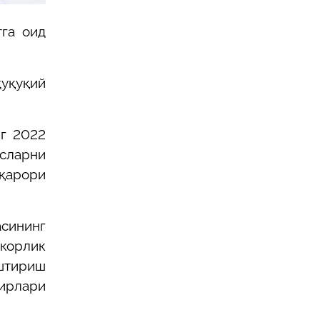
тга оид
уқуқий
нг 2022
сларни
қарори
асининг
корлик
штириш
бирлари