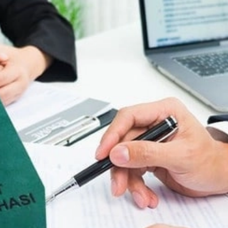
29-июн 2026, 10:29
Халқ билан очиқ мулоқот — ин
манфаатларига хизмат қилувч
давлат бошқарувининг муҳим 
25-июн 2026, 11:04
Электрон обуна: ҳуқуқий ахбо
тез ва қулай йўл
23-июн 2026, 10:05
Хусусий боғчада 5 ой ишлаб д
чиқиш мумкинми?