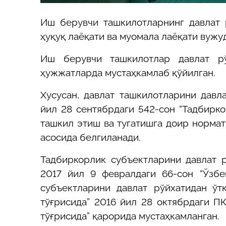
Иш берувчи ташкилотларнинг давлат 
ҳуқуқ лаёқати ва муомала лаёқати вужуд
Иш берувчи ташкилотлар давлат рў
ҳужжатларда мустаҳкамлаб қўйилган.
Хусусан, давлат ташкилотларини давл
йил 28 сентябрдаги 542-сон “
Тадбирко
ташкил этиш ва тугатишга доир норма
асосида белгиланади.
Тадбиркорлик субъектларини давлат 
2017 йил 9 февралдаги 66-сон “
Ўзбе
субъектларини давлат рўйхатидан ў
тўғрисида” 2016 йил 28 октябрдаги П
тўғрисида”
қарорида мустаҳкамланган.