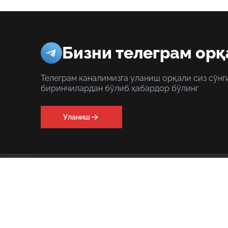
Бизни телеграм орқ
Телеграм каналимизга уланиш орқали сиз сўнг
биринчилардан бўлиб ҳабардор бўлинг
Уланиш