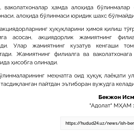
, ваколатхоналар ҳамда алоҳида бўлинмалар 
онаси, алоҳида бўлинмаси юридик шахс бўлмайди
 акциядорларнинг ҳуқуқларини ҳимоя қилиш тўғ
сига асосан, акциядорлик жамиятнинг фили
ди. Улар жамиятнинг кузатув кенгаши том
тади. Жамиятнинг филиалга ва ваколатхонага
ида ҳисобга олинади.
ўлинмаларининг меҳнатга оид ҳуқуқ лаёқати у
тасдиқланган пайтдан эътиборан вужудга келади
Бекжон Исм
"Адолат" МҲАМ