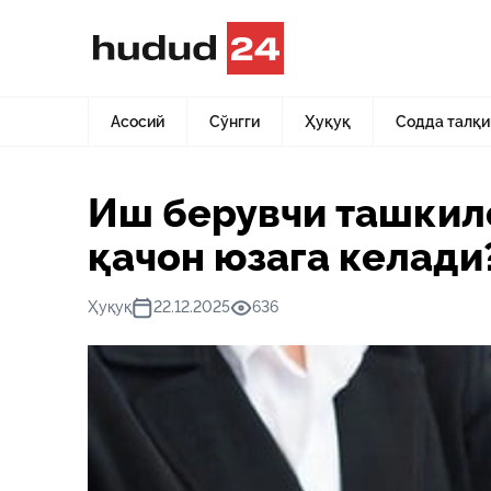
Асосий
Янгиликлар
Иш берувчи ташкилотларнинг ҳуқ
Асосий
Сўнгги
Ҳуқуқ
Содда талқи
Иш берувчи ташкил
қачон юзага келади
Ҳуқуқ
22.12.2025
636