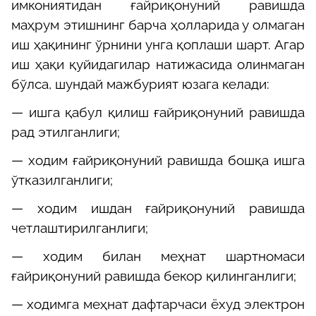
имкониятидан ғайриқонуний равишда
маҳрум этишнинг барча ҳолларида у олмаган
иш ҳақининг ўрнини унга қоплаши шарт. Агар
иш ҳақи қуйидагилар натижасида олинмаган
бўлса, шундай мажбурият юзага келади:
—
ишга қабул қилиш ғайриқонуний равишда
рад этилганлиги;
—
ходим ғайриқонуний равишда бошқа ишга
ўтказилганлиги;
—
ходим ишдан ғайриқонуний равишда
четлаштирилганлиги;
—
ходим билан меҳнат шартномаси
ғайриқонуний равишда бекор қилинганлиги;
—
ходимга меҳнат дафтарчаси ёхуд электрон