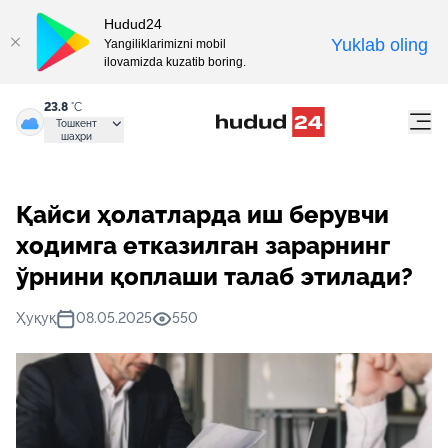
Hudud24
Yuklab oling
Yangiliklarimizni mobil
ilovamizda kuzatib boring.
23.8
°C
Тошкент
шаҳри
Қайси ҳолатларда иш берувчи
ходимга етказилган зарарнинг
ўрнини қоплаши талаб этилади?
Ҳуқуқ
08.05.2025
550