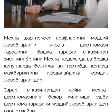
Меҳнат шартномаси тарафларининг моддий
жавобгарлиги меҳнат шартномаси
тарафининг бошқа тарафга етказилган
зиённинг ўрнини Меҳнат кодексида ва бошқа
қонунларда белгиланган тартибда қоплаш
мажбуриятини ифодалайдиган юридик
жавобгарликдир.
Зарар етказилгандан кейин меҳнат
шартномасининг бекор қилиниши ушбу
шартнома тарафини моддий жавобгарликдан
озод этмайди.