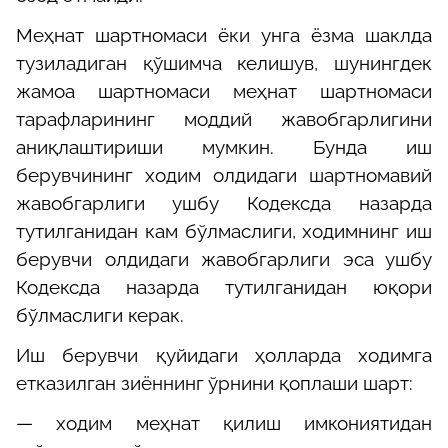
Меҳнат шартномаси ёки унга ёзма шаклда
тузиладиган қўшимча келишув, шунингдек
жамоа шартномаси меҳнат шартномаси
тарафларининг моддий жавобгарлигини
аниқлаштириши мумкин. Бунда иш
берувчининг ходим олдидаги шартномавий
жавобгарлиги ушбу Кодексда назарда
тутилганидан кам бўлмаслиги, ходимнинг иш
берувчи олдидаги жавобгарлиги эса ушбу
Кодексда назарда тутилганидан юқори
бўлмаслиги керак.
Иш берувчи қуйидаги ҳолларда ходимга
етказилган зиённинг ўрнини қоплаши шарт:
— ходим меҳнат қилиш имкониятидан