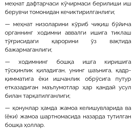
меҳнат дафтарчаси кўчирмаси берилиши иш
берувчи томонидан кечиктирилганлиги;
—
меҳнат низоларини кўриб чиқиш бўйича
органнинг ходимни аввалги ишига тиклаш
тўғрисидаги қарорини ўз вақтида
бажармаганлиги;
—
ходимнинг бошқа ишга киришига
тўсқинлик қиладиган, унинг шаънига, қадр-
қимматига ёки ишчанлик обрўсига путур
етказадиган маълумотлар ҳар қандай усул
билан тарқатилганлиги;
—
қонунлар ҳамда жамоа келишувларида ва
(ёки) жамоа шартномасида назарда тутилган
бошқа ҳоллар.