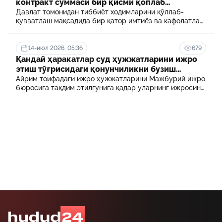
контракт суммаси бир қисми қоплаб
берилади
Давлат томонидан тиббиёт ходимларини қўллаб-
қувватлаш мақсадида бир қатор имтиёз ва кафолатлар
белгиланган. Шулардан бири айрим тиббиёт
ходимлари фарзандларининг олий таълим
муассасасида ўқиш учун тўланадиган контракт
14-июл 2026, 05:36
679
маблағининг бир қисмини қоплаб бериш тартибидир
Қандай ҳаракатлар суд ҳужжатларини ижро
этиш тўғрисидаги қонунчиликни бузиш
ҳисобланади? 5 муҳим факт
Айрим тоифадаги ижро ҳужжатларини Мажбурий ижро
бюросига тақдим этилгунига қадар уларнинг ижросини
таъминламаслик маъмурий ҳуқуқбузарлик
ҳисобланади.