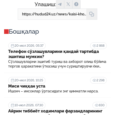
Улашиш:
https://hudud24.uz/news/kaisi-kholatlarda-ish-beruvchi-khodimga-etkazilgan-zararning-urnini-koplashi-talab-etiladi
Бошқалар
20-июл 2026, 05:37
2 868
Телефон сўзлашувларини қандай тартибда
эшитиш мумкин?
Сўзлашувларни эшитиб туриш ва ахборот олиш бўйича
тергов ҳаракатини ўтказиш учун суриштирувчи ёки
терговчи тегишли илтимоснома киритади.
20-июл 2026, 10:25
2 298
Миси чиққан уста
Ишонч – инсонлар ўртасидаги энг қимматли нарса.
10-июл 2026, 07:30
830
Айрим тиббиёт ходимлари фарзандларининг