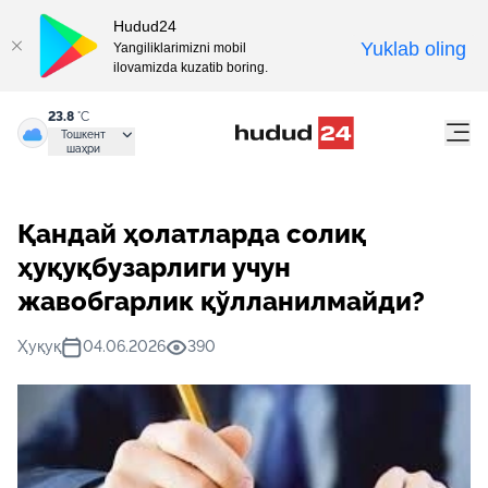
Hudud24
Yuklab oling
Yangiliklarimizni mobil
ilovamizda kuzatib boring.
23.8
°C
Тошкент
шаҳри
Қандай ҳолатларда солиқ
ҳуқуқбузарлиги учун
жавобгарлик қўлланилмайди?
Ҳуқуқ
04.06.2026
390