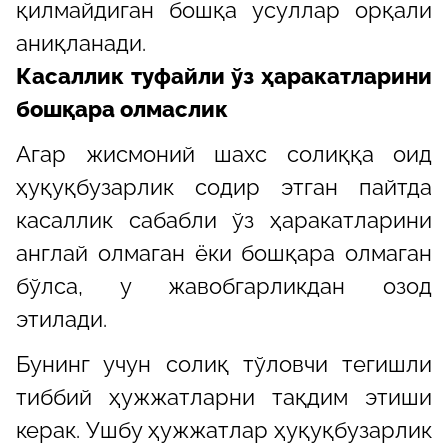
қилмайдиган бошқа усуллар орқали
аниқланади.
Касаллик туфайли ўз ҳаракатларини
бошқара олмаслик
Агар жисмоний шахс солиққа оид
ҳуқуқбузарлик содир этган пайтда
касаллик сабабли ўз ҳаракатларини
англай олмаган ёки бошқара олмаган
бўлса, у жавобгарликдан озод
этилади.
Бунинг учун солиқ тўловчи тегишли
тиббий ҳужжатларни тақдим этиши
керак. Ушбу ҳужжатлар ҳуқуқбузарлик