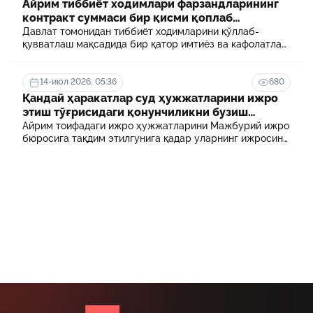
Айрим тиббиёт ходимлари фарзандларининг
контракт суммаси бир қисми қоплаб
берилади
Давлат томонидан тиббиёт ходимларини қўллаб-
қувватлаш мақсадида бир қатор имтиёз ва кафолатлар
белгиланган. Шулардан бири айрим тиббиёт
ходимлари фарзандларининг олий таълим
муассасасида ўқиш учун тўланадиган контракт
14-июл 2026, 05:36
680
маблағининг бир қисмини қоплаб бериш тартибидир
Қандай ҳаракатлар суд ҳужжатларини ижро
этиш тўғрисидаги қонунчиликни бузиш
ҳисобланади? 5 муҳим факт
Айрим тоифадаги ижро ҳужжатларини Мажбурий ижро
бюросига тақдим этилгунига қадар уларнинг ижросини
таъминламаслик маъмурий ҳуқуқбузарлик
ҳисобланади.