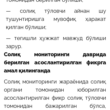
— солиқ тўловчи айнан шу
тушунтиришга мувофиқ ҳаракат
қилган бўлиши;
— тегишли ҳужжат мавжуд бўлиши
зарур.
Солиқ мониторинги даврида
берилган асослантирилган фикрга
амал қилинганда
Солиқ мониторинги жараёнида солиқ
органи томонидан юборилган
асослантирилган фикр солиқ тўловчи
томонидан бажарилган бўлса,