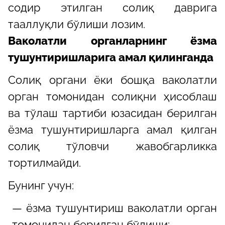
содир этилган солиқ даврига
тааллуқли бўлиши лозим.
Ваколатли органларнинг ёзма
тушунтиришларига амал қилинганда
Солиқ органи ёки бошқа ваколатли
орган томонидан солиқни ҳисоблаш
ва тўлаш тартиби юзасидан берилган
ёзма тушунтиришларга амал қилган
солиқ тўловчи жавобгарликка
тортилмайди.
Бунинг учун:
— ёзма тушунтириш ваколатли орган
томонидан берилган бўлиши;