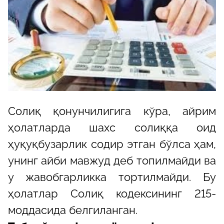
Солиқ қонунчилигига кўра, айрим
ҳолатларда шахс солиққа оид
ҳуқуқбузарлик содир этган бўлса ҳам,
унинг айби мавжуд деб топилмайди ва
у жавобгарликка тортилмайди. Бу
ҳолатлар Солиқ кодексининг 215-
моддасида белгиланган.