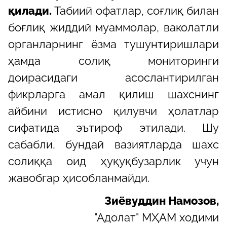
қилади.
Табиий офатлар, соғлиқ билан
боғлиқ жиддий муаммолар, ваколатли
органларнинг ёзма тушунтиришлари
ҳамда солиқ мониторинги
доирасидаги асослантирилган
фикрларга амал қилиш шахснинг
айбини истисно қилувчи ҳолатлар
сифатида эътироф этилади. Шу
сабабли, бундай вазиятларда шахс
солиққа оид ҳуқуқбузарлик учун
жавобгар ҳисобланмайди.
Зиёвуддин Намозов,
"Адолат" МҲАМ ходими