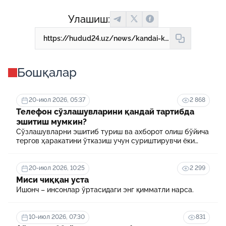
Улашиш:
https://hudud24.uz/news/kandai-kholatlarda-solik-khukukbuzarligi-uchun-zhavobgarlik-kullanilmaidi
Бошқалар
20-июл 2026, 05:37
2 868
Телефон сўзлашувларини қандай тартибда
эшитиш мумкин?
Сўзлашувларни эшитиб туриш ва ахборот олиш бўйича
тергов ҳаракатини ўтказиш учун суриштирувчи ёки
терговчи тегишли илтимоснома киритади.
20-июл 2026, 10:25
2 299
Миси чиққан уста
Ишонч – инсонлар ўртасидаги энг қимматли нарса.
10-июл 2026, 07:30
831