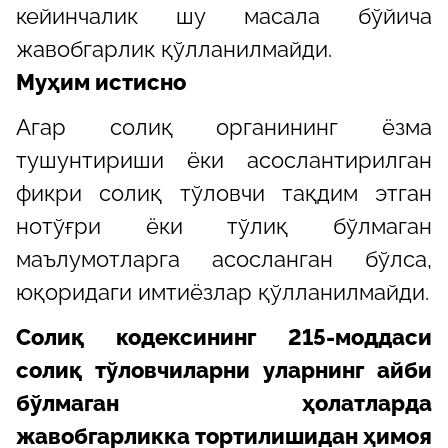
кейинчалик шу масала бўйича
жавобгарлик қўлланилмайди.
Муҳим истисно
Агар солиқ органининг ёзма
тушунтириши ёки асослантирилган
фикри солиқ тўловчи тақдим этган
нотўғри ёки тўлиқ бўлмаган
маълумотларга асосланган бўлса,
юқоридаги имтиёзлар қўлланилмайди.
Солиқ кодексининг 215-моддаси
солиқ тўловчиларни уларнинг айби
бўлмаган ҳолатларда
жавобгарликка тортилишидан ҳимоя