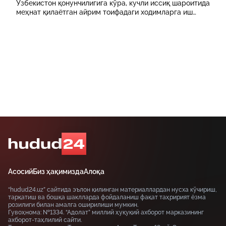
Ўзбекистон қонунчилигига кўра, кучли иссиқ шароитида
меҳнат қилаётган айрим тоифадаги ходимларга иш
куни давомида қўшимча танаффуслар берилиши
мумкин. Шунингдек, иш берувчилар дам олиш учун
қулай шароит яратиши ва зарур ҳолларда ходимларни
масофавий ишга ўтказиши мумкин.
Асосий
Биз ҳақимизда
Алоқа
“hudud24.uz” сайтида эълон қилинган материаллардан нусха кўчириш,
тарқатиш ва бошқа шаклларда фойдаланиш фақат таҳририят ёзма
розилиги билан амалга оширилиши мумкин.
Гувоҳнома: №1334. “Адолат” миллий ҳуқуқий ахборот марказининг
ахборот-таҳлилий сайти.