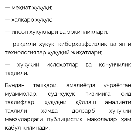
— меҳнат ҳуқуқи;
— халқаро ҳуқуқ;
— инсон ҳуқуқлари ва эркинликлари;
— рақамли ҳуқуқ, киберхавфсизлик ва янги
технологиялар ҳуқуқий жиҳатлари;
— ҳуқуқий ислоҳотлар ва қонунчилик
таҳлили.
Бундан ташқари, амалиётда учраётган
муаммолар, суд-ҳуқуқ тизимига оид
таклифлар, ҳуқуқни қўллаш амалиёти
таҳлили ҳамда долзарб ҳуқуқий
мавзулардаги публицистик мақолалар ҳам
қабул қилинади.