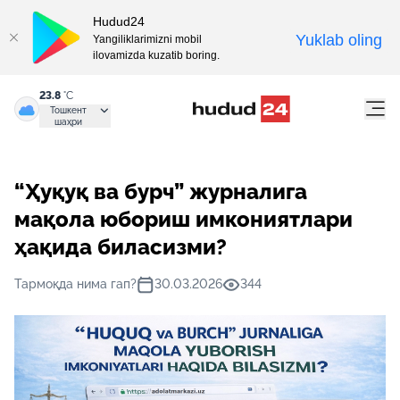
Hudud24
Yuklab oling
Yangiliklarimizni mobil
ilovamizda kuzatib boring.
23.8
°C
Тошкент
шаҳри
“Ҳуқуқ ва бурч” журналига
мақола юбориш имкониятлари
ҳақида биласизми?
Тармоқда нима гап?
30.03.2026
344