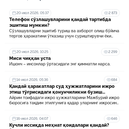
20-июл 2026, 05:37
2 873
Телефон сўзлашувларини қандай тартибда
эшитиш мумкин?
Сўзлашувларни эшитиб туриш ва ахборот олиш бўйича
тергов ҳаракатини ўтказиш учун суриштирувчи ёки
терговчи тегишли илтимоснома киритади.
20-июл 2026, 10:25
2 299
Миси чиққан уста
Ишонч – инсонлар ўртасидаги энг қимматли нарса.
14-июл 2026, 05:36
684
Қандай ҳаракатлар суд ҳужжатларини ижро
этиш тўғрисидаги қонунчиликни бузиш
ҳисобланади? 5 муҳим факт
Айрим тоифадаги ижро ҳужжатларини Мажбурий ижро
бюросига тақдим этилгунига қадар уларнинг ижросини
таъминламаслик маъмурий ҳуқуқбузарлик
ҳисобланади.
16-июл 2026, 04:07
646
Кучли иссиқда меҳнат қоидалари қандай?