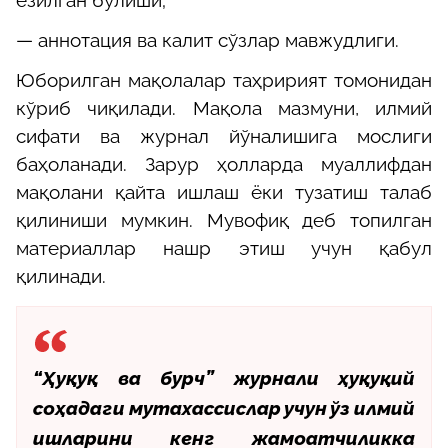
ёзилган бўлиши;
— аннотация ва калит сўзлар мавжудлиги.
Юборилган мақолалар таҳририят томонидан
кўриб чиқилади. Мақола мазмуни, илмий
сифати ва журнал йўналишига мослиги
баҳоланади. Зарур ҳолларда муаллифдан
мақолани қайта ишлаш ёки тузатиш талаб
қилиниши мумкин. Мувофиқ деб топилган
материаллар нашр этиш учун қабул
қилинади.
“Ҳуқуқ ва бурч” журнали ҳуқуқий
соҳадаги мутахассислар учун ўз илмий
ишларини кенг жамоатчиликка