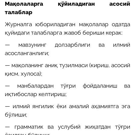
Мақолаларга қўйиладиган асосий
талаблар
Журналга юбориладиган мақолалар одатда
қуйидаги талабларга жавоб бериши керак:
— мавзунинг долзарблиги ва илмий
асосланганлиги;
— мақоланинг аниқ тузилмаси (кириш, асосий
қисм, хулоса);
— манбалардан тўғри фойдаланиш ва
иқтибослар келтириш;
— илмий янгилик ёки амалий аҳамиятга эга
бўлиши;
— грамматик ва услубий жиҳатдан тўғри