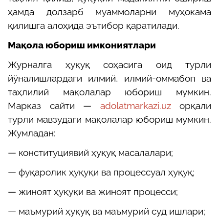
ҳамда долзарб муаммоларни муҳокама
қилишга алоҳида эътибор қаратилади.
Мақола юбориш имкониятлари
Журналга ҳуқуқ соҳасига оид турли
йўналишлардаги илмий, илмий-оммабоп ва
таҳлилий мақолалар юбориш мумкин.
Марказ сайти —
adolatmarkazi.uz
орқали
турли мавзудаги мақолалар юбориш мумкин.
Жумладан:
— конституциявий ҳуқуқ масалалари;
— фуқаролик ҳуқуқи ва процессуал ҳуқуқ;
— жиноят ҳуқуқи ва жиноят процесси;
— маъмурий ҳуқуқ ва маъмурий суд ишлари;