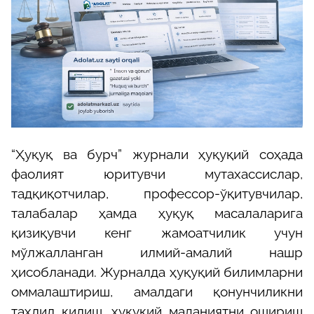
“Ҳуқуқ ва бурч” журнали ҳуқуқий соҳада
фаолият юритувчи мутахассислар,
тадқиқотчилар, профессор-ўқитувчилар,
талабалар ҳамда ҳуқуқ масалаларига
қизиқувчи кенг жамоатчилик учун
мўлжалланган илмий-амалий нашр
ҳисобланади. Журналда ҳуқуқий билимларни
оммалаштириш, амалдаги қонунчиликни
таҳлил қилиш, ҳуқуқий маданиятни ошириш