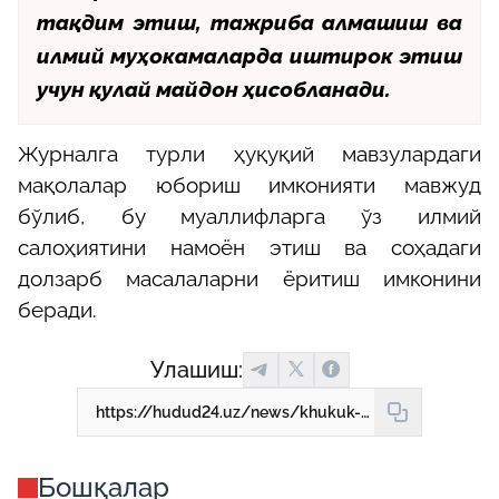
тақдим этиш, тажриба алмашиш ва
илмий муҳокамаларда иштирок этиш
учун қулай майдон ҳисобланади.
Журналга турли ҳуқуқий мавзулардаги
мақолалар юбориш имконияти мавжуд
бўлиб, бу муаллифларга ўз илмий
салоҳиятини намоён этиш ва соҳадаги
долзарб масалаларни ёритиш имконини
беради.
Улашиш:
https://hudud24.uz/news/khukuk-va-burch-zhurnaliga-makola-iuborish-imkoniiatlari-khakida-bilasizmi
Бошқалар