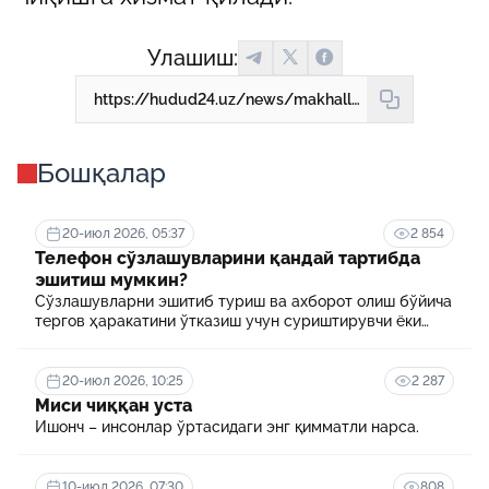
Улашиш:
https://hudud24.uz/news/makhalla-boshkaruvida-iangi-boskich-vakolatlar-kengaimokda
Бошқалар
20-июл 2026, 05:37
2 854
Телефон сўзлашувларини қандай тартибда
эшитиш мумкин?
Сўзлашувларни эшитиб туриш ва ахборот олиш бўйича
тергов ҳаракатини ўтказиш учун суриштирувчи ёки
терговчи тегишли илтимоснома киритади.
20-июл 2026, 10:25
2 287
Миси чиққан уста
Ишонч – инсонлар ўртасидаги энг қимматли нарса.
10-июл 2026, 07:30
808