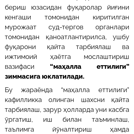
бериш юзасидан фуқаролар йиғини
кенгаши томонидан киритилган
мурожаат суд-тергов органлари
томонидан қаноатлантирилса, ушбу
фуқарони қайта тарбиялаш ва
ижтимоий ҳаётга мослаштириш
вазифаси
“маҳалла еттилиги”
зиммасига юклатилади.
Бу жараёнда “маҳалла еттилиги”
кафилликка олинган шахсни қайта
тарбиялаш, зарур ҳолларда уни касбга
ўргатиш, иш билан таъминлаш,
таълимга йўналтириш ҳамда