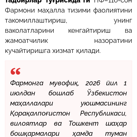
тадбирлар тўғрисида”ги
ПФ–116-сон
Фармони маҳалла тизими фаолиятини
такомиллаштириш, унинг
ваколатларини кенгайтириш ва
жамоатчилик назоратини
кучайтиришга хизмат қилади.
Фармонга мувофиқ, 2026 йил 1
июлдан бошлаб Ўзбекистон
маҳаллалари уюшмасининг
Қорақалпоғистон Республикаси,
вилоятлар ва Тошкент шаҳар
бошқармалари ҳамда туман