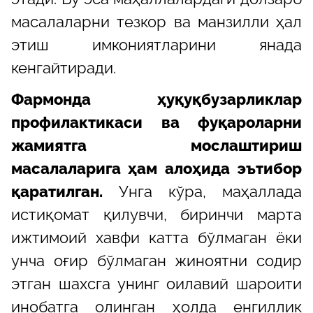
масалаларни тезкор ва манзилли ҳал
этиш имкониятларини янада
кенгайтиради.
Фармонда ҳуқуқбузарликлар
профилактикаси ва фуқароларни
жамиятга мослаштириш
масалаларига ҳам алоҳида эътибор
қаратилган.
Унга кўра, маҳаллада
истиқомат қилувчи, биринчи марта
ижтимоий хавфи катта бўлмаган ёки
унча оғир бўлмаган жиноятни содир
этган шахсга унинг оилавий шароити
инобатга олинган ҳолда енгиллик