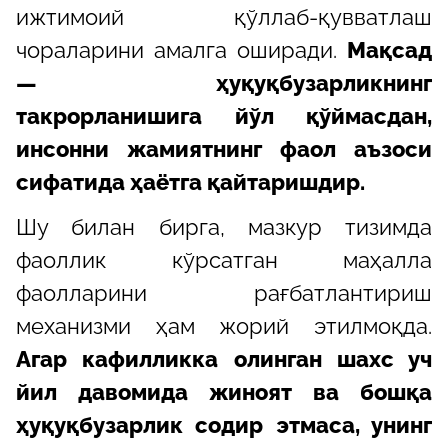
ижтимоий қўллаб-қувватлаш
чораларини амалга оширади.
Мақсад
— ҳуқуқбузарликнинг
такрорланишига йўл қўймасдан,
инсонни жамиятнинг фаол аъзоси
сифатида ҳаётга қайтаришдир.
Шу билан бирга, мазкур тизимда
фаоллик кўрсатган маҳалла
фаолларини рағбатлантириш
механизми ҳам жорий этилмоқда.
Агар кафилликка олинган шахс уч
йил давомида жиноят ва бошқа
ҳуқуқбузарлик содир этмаса, унинг