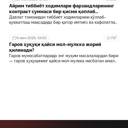
Айрим тиббиёт ходимлари фарзандларининг
контракт суммаси бир қисми қоплаб
берилади
Давлат томонидан тиббиёт ходимларини қўллаб-
қувватлаш мақсадида бир қатор имтиёз ва кафолатлар
белгиланган. Шулардан бири айрим тиббиёт
ходимлари фарзандларининг олий таълим
муассасасида ўқиш учун тўланадиган контракт
9-июл 2026, 04:50
737
маблағининг бир қисмини қоплаб бериш тартибидир
Гаров ҳуқуқи қайси мол-мулкка жорий
қилинади?
Гаров муносабатларида энг муҳим масалалардан бири
— гаров ҳуқуқининг қайси мол-мулкка нисбатан амал
қилиши ҳисобланади.