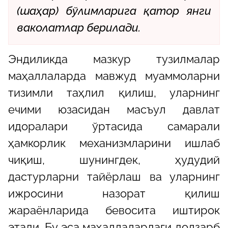
(шаҳар) бўлимларига қатор янги
ваколатлар берилади.
Эндиликда мазкур тузилмалар
маҳаллаларда мавжуд муаммоларни
тизимли таҳлил қилиш, уларнинг
ечими юзасидан масъул давлат
идоралари ўртасида самарали
ҳамкорлик механизмларини ишлаб
чиқиш, шунингдек, ҳудудий
дастурларни тайёрлаш ва уларнинг
ижросини назорат қилиш
жараёнларида бевосита иштирок
этади. Бу эса маҳаллалардаги долзарб