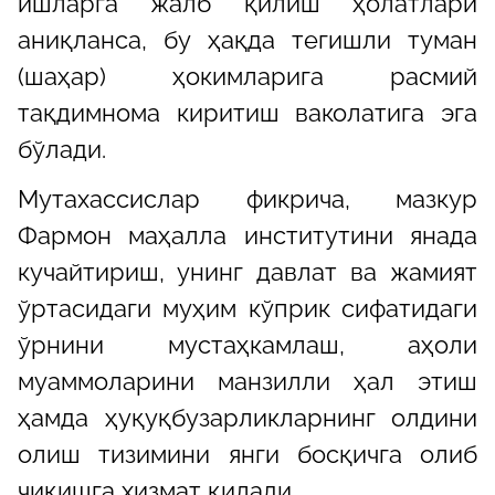
ишларга жалб қилиш ҳолатлари
аниқланса, бу ҳақда тегишли туман
(шаҳар) ҳокимларига расмий
тақдимнома киритиш ваколатига эга
бўлади.
Мутахассислар фикрича, мазкур
Фармон маҳалла институтини янада
кучайтириш, унинг давлат ва жамият
ўртасидаги муҳим кўприк сифатидаги
ўрнини мустаҳкамлаш, аҳоли
муаммоларини манзилли ҳал этиш
ҳамда ҳуқуқбузарликларнинг олдини
олиш тизимини янги босқичга олиб
чиқишга хизмат қилади.