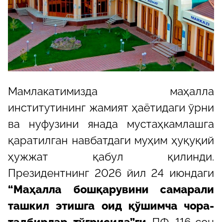
Мамлакатимизда маҳалла
институтининг жамият ҳаётидаги ўрни
ва нуфузини янада мустаҳкамлашга
қаратилган навбатдаги муҳим ҳуқуқий
ҳужжат қабул қилинди.
Президентнинг 2026 йил 24 июндаги
“Маҳалла бошқарувини самарали
ташкил этишга оид қўшимча чора-