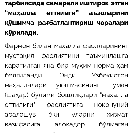
тарбиясида самарали иштирок этган
“маҳалла еттилиги” аъзоларини
қўшимча рағбатлантириш чоралари
кўрилади.
Фармон билан маҳалла фаолларининг
мустақил фаолиятини таъминлашга
қаратилган яна бир муҳим норма ҳам
белгиланди. Энди Ўзбекистон
маҳаллалари уюшмасининг туман
(шаҳар) бўлими бошлиқлари “маҳалла
еттилиги” фаолиятига ноқонуний
аралашув ёки уларни хизмат
вазифасига алоқадор бўлмаган