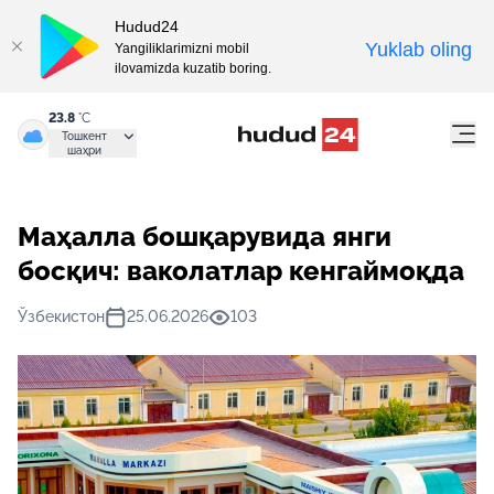
Hudud24
Yuklab oling
Yangiliklarimizni mobil
ilovamizda kuzatib boring.
23.8
°C
Тошкент
шаҳри
Маҳалла бошқарувида янги
босқич: ваколатлар кенгаймоқда
Ўзбекистон
25.06.2026
103