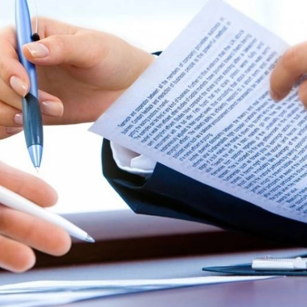
29-июн 2026, 10:29
Халқ билан очиқ мулоқот — ин
манфаатларига хизмат қилувч
давлат бошқарувининг муҳим 
25-июн 2026, 11:04
Электрон обуна: ҳуқуқий ахбо
тез ва қулай йўл
23-июн 2026, 10:05
Хусусий боғчада 5 ой ишлаб д
чиқиш мумкинми?