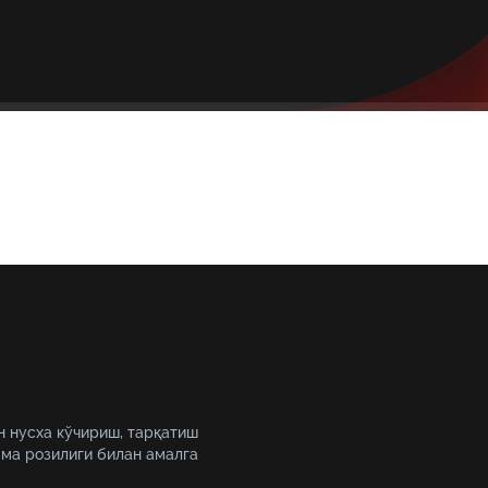
н нусха кўчириш, тарқатиш
ма розилиги билан амалга