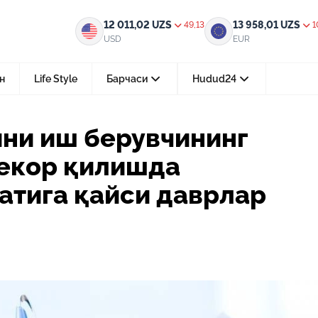
нинг ташаббусига кўра бекор қилишда огоҳлантириш муддатига қайси да
12 011,02
UZS
13 958,01
UZS
49,13
1
USD
EUR
н
Life Style
Барчаси
Hudud24
Тошкент ш.
ни иш берувчининг
05-август 2026, 04:36
бекор қилишда
Мустақилликнинг 35 йили: бирл
тараққиёт ва фаровонлик сари
атига қайси даврлар
24-июл 2026, 11:10
Электрон обуна: ҳуқуқий ахбо
тез ва қулай йўл
15-июл 2026, 05:11
Ҳуқуқий билимларни интеракт
форматда ўрганиш имконияти