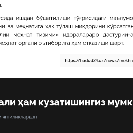
.
усида ишдан бўшатилиши тўғрисидаги маълумо
ини ва меҳнатига ҳақ тўлаш миқдорини кўрсатга
лий меҳнат тизими» идоралараро дастурий-а
еҳнат органи эътиборига ҳам етказиши шарт.
али ҳам кузатишингиз мум
и янгиликлардан