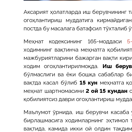
Аксарият ҳолатларда иш берувчининг 
огоҳлантириш муддатига кирмайдига
постда бу масалага батафсил тўхталиб ў
Меҳнат кодексининг 165-моддаси
5
ходимнинг вақтинча меҳнатга қобилия
мажбуриятларини бажарган вақти кири
ходим огоҳлантирилмоқда.
Иш берув
бўлмаслиги ва ёки бошқа сабаблар б
вақтда касал бўлиб
15 кун
меҳнатга қо
меҳнат шартномасини
2 ой 15 кундан
с
қобилиятсиз
даври
огоҳлантириш мудда
Маълумот ўрнида, иш берувчи касаба
бирлашмасига ходимларнинг эҳтимол т
вақтида, камида икки ой олдин тақд