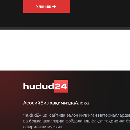
Уланиш
Асосий
Биз ҳақимизда
Алоқа
“hudud24.uz” сайтида эълон қилинган материалларда
ва бошқа шаклларда фойдаланиш фақат таҳририят ёз
оширилиши мумкин.