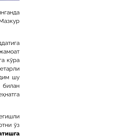
инганда
Мазкур
датига
 жамоат
га кўра
етарли
дим шу
м билан
еҳнатга
тегишли
отни ўз
тишга