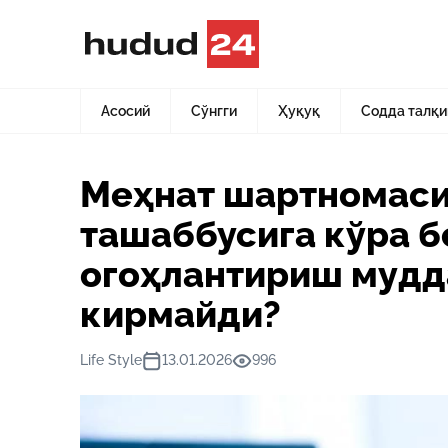
Асосий
Янгиликлар
Меҳнат шартномасини иш берувчи
Асосий
Сўнгги
Ҳуқуқ
Содда талқи
Меҳнат шартномаси
ташаббусига кўра 
огоҳлантириш мудд
кирмайди?
Life Style
13.01.2026
996