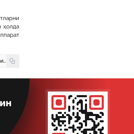
тларни
н ҳолда
ппарат
https://hudud24.uz/news/mekhnat-shartnomasini-ish-beruvchining-tashabbusiga-kura-bekor-kilishda-ogokhlantirish-muddatiga-kaisi-davrlar-kirmaidi
кин