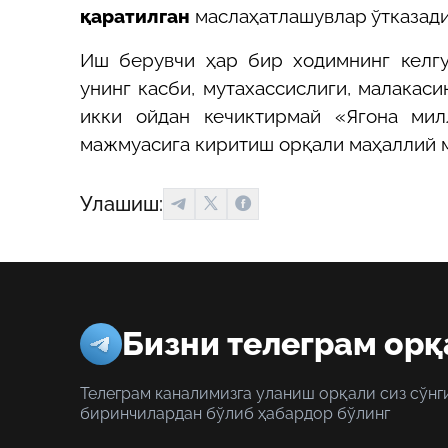
қаратилган
маслаҳатлашувлар ўтказади
Иш берувчи ҳар бир ходимнинг келг
унинг касби, мутахассислиги, малакас
икки ойдан кечиктирмай «Ягона мил
мажмуасига киритиш орқали маҳаллий м
Улашиш:
Бизни телеграм орқ
Телеграм каналимизга уланиш орқали сиз сўнг
биринчилардан бўлиб ҳабардор бўлинг