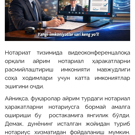
Нотариат тизимида видеоконференцалоқа
орқали айрим нотариал ҳаракатларни
расмийлаштириш имконияти мавжудлиги
соҳа ходимлари учун катта имкониятлар
эшигини очди.
Айниқса, фуқаролар айрим турдаги нотариал
ҳаракатларни нотариусга бормай амалга
ошириши бу ростакамига янгилик бўлди.
Демак, дунёнинг исталган жойидан туриб
нотариус хизматидан фойдаланиш мумкин.