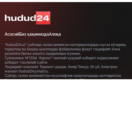
Асосий
Биз ҳақимизда
Алоқа
“hudud24.uz” сайтида эълон қилинган материаллардан нусха кўчириш,
тарқатиш ва бошқа шаклларда фойдаланиш фақат таҳририят ёзма
розилиги билан амалга оширилиши мумкин.
Гувоҳнома: №1334. “Адолат” миллий ҳуқуқий ахборот марказининг
ахборот-таҳлилий сайти.
Таҳририят манзили: Тошкент шаҳри, Амир Темур, 19-уй. Электрон
манзил: hudud24@mail.ru.
Сайтда эълон қилинаётган муаллифлик мақолаларида келтирилган
фикрлар муаллифга тегишли ва улар hudud24.uz таҳририяти нуқтаи
назарини ифода этмаслиги мумкин.
Тошкент шаҳри, 19-уй Амир Темур шоҳкўчаси, Tashkent
100115
+99855-510-47-87
Фойдаланиш шартлари
Махфийлик сиёсати
© HUDUD24.UZ 2019-2026 Барча ҳуқуқлар ҳимояланган
18+