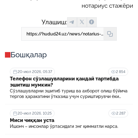
нотариус стажёри
Улашиш:
https://hudud24.uz/news/notarius-khizmati-osonlashdi
Бошқалар
20-июл 2026, 05:37
2 854
Телефон сўзлашувларини қандай тартибда
эшитиш мумкин?
Сўзлашувларни эшитиб туриш ва ахборот олиш бўйича
тергов ҳаракатини ўтказиш учун суриштирувчи ёки
терговчи тегишли илтимоснома киритади.
20-июл 2026, 10:25
2 287
Миси чиққан уста
Ишонч – инсонлар ўртасидаги энг қимматли нарса.