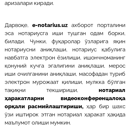
аризалари киради.
Дарвоқе,
е-notarius.uz
ахборот порталини
эса нотариусга иши тушган одам борки,
билади. Чунки, фуқаролар ўзларига яқин
нотариусни аниқлаши, нотариус қабулига
навбатга электрон ёзилиши, ишончноманинг
қонуний кучга эгалигини аниқлаши, мерос
иши очилганини аниқлаши, масофадан туриб
электрон мурожаат қилиши, мулкка бўлган
тақиқни текшириши,
нотариал
ҳаракатларни видеоконференцалоқа
орқали расмийлаштириши,
ҳар бир шахс
ўзи иштирок этган нотариал ҳаракат ҳақида
маълумот олиши мумкин.