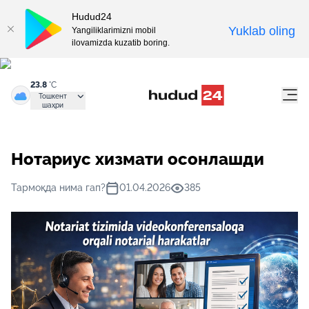
Hudud24
Yuklab oling
Yangiliklarimizni mobil
ilovamizda kuzatib boring.
23.8
°C
Тошкент
шаҳри
Нотариус хизмати осонлашди
Тармоқда нима гап?
01.04.2026
385