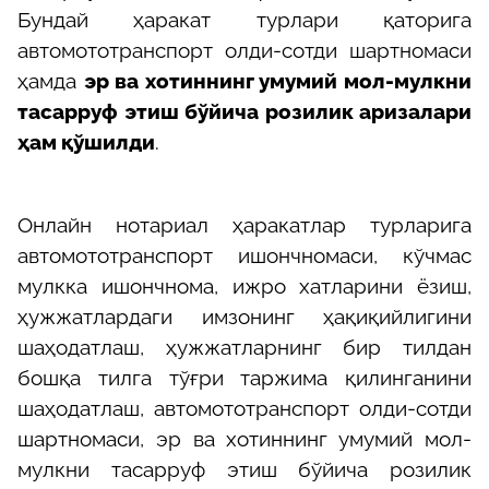
Бундай ҳаракат турлари қаторига
автомототранспорт олди-сотди шартномаси
ҳамда
эр ва хотиннинг умумий мол-мулкни
тасарруф этиш бўйича розилик аризалари
ҳам қўшилди
.
Онлайн нотариал ҳаракатлар турларига
автомототранспорт ишончномаси, кўчмас
мулкка ишончнома, ижро хатларини ёзиш,
ҳужжатлардаги имзонинг ҳақиқийлигини
шаҳодатлаш, ҳужжатларнинг бир тилдан
бошқа тилга тўғри таржима қилинганини
шаҳодатлаш, автомототранспорт олди-сотди
шартномаси, эр ва хотиннинг умумий мол-
мулкни тасарруф этиш бўйича розилик