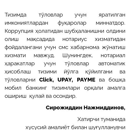
Тизимда тўловлар учун яратилган
имкониятлардан фуқаролар миннатдор.
Коррупция ҳолатидан шубҳаланишни олдини
олиш мақсадида нотариус хизматидан
фойдалангани учун смс хабарнома жўнатиш
хизмати мавжуд. Шунингдек, нотариал
ҳаракатлар учун тўловлар автоматик
ҳисоблаш тизими йўлга қўйилгани ва
тўловларни
Click, UPAY, PAYME
ва бошқа
мобил банкинг тизимлари орқали амалга
ошириш қулай ва осондир.
Сирожиддин Нажмиддинов,
Хатирчи туманида
хусусий амалиёт билан шуғулланувчи