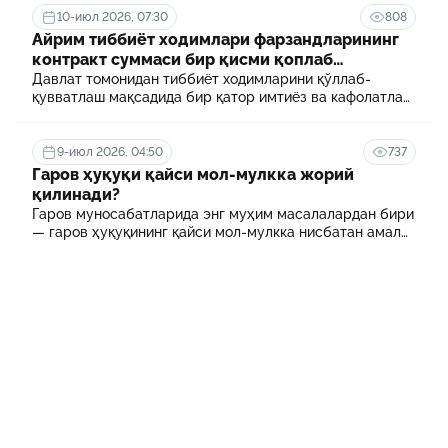
10-июл 2026, 07:30
808
Айрим тиббиёт ходимлари фарзандларининг
контракт суммаси бир қисми қоплаб
берилади
Давлат томонидан тиббиёт ходимларини қўллаб-
қувватлаш мақсадида бир қатор имтиёз ва кафолатлар
белгиланган. Шулардан бири айрим тиббиёт
ходимлари фарзандларининг олий таълим
муассасасида ўқиш учун тўланадиган контракт
9-июл 2026, 04:50
737
маблағининг бир қисмини қоплаб бериш тартибидир
Гаров ҳуқуқи қайси мол-мулкка жорий
қилинади?
Гаров муносабатларида энг муҳим масалалардан бири
— гаров ҳуқуқининг қайси мол-мулкка нисбатан амал
қилиши ҳисобланади.