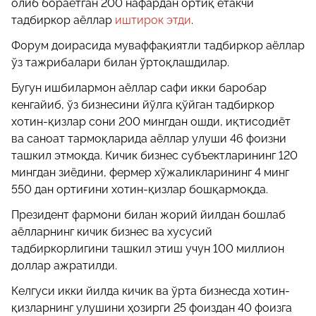
олиб бораётган 200 нафардан ортиқ етакчи
тадбиркор аёллар
иштирок этди
.
Форум доирасида муваффақиятли тадбиркор аёллар
ўз тажрибалари билан ўртоқлашдилар.
Бугун ишбилармон аёллар сафи икки баробар
кенгайиб, ўз бизнесини йўлга қўйган тадбиркор
хотин-қизлар сони 200 мингдан ошди, иқтисодиёт
ва саноат тармоқларида аёллар улуши 46 фоизни
ташкил этмоқда. Кичик бизнес субъектларининг 120
мингдан зиёдини, фермер хўжаликларининг 4 минг
550 дан ортиғини хотин-қизлар бошқармоқда.
Президент фармони билан жорий йилдан бошлаб
аёлларнинг кичик бизнес ва хусусий
тадбиркорлигини ташкил этиш учун 100 миллион
доллар ажратилди.
Келгуси икки йилда кичик ва ўрта бизнесда хотин-
қизларнинг улушини ҳозирги 25 фоиздан 40 фоизга