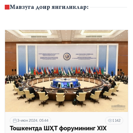
Мавзуга доир янгиликлар:
3-июн 2024, 05:44
1 142
Тошкентда ШҲТ форумининг XIX