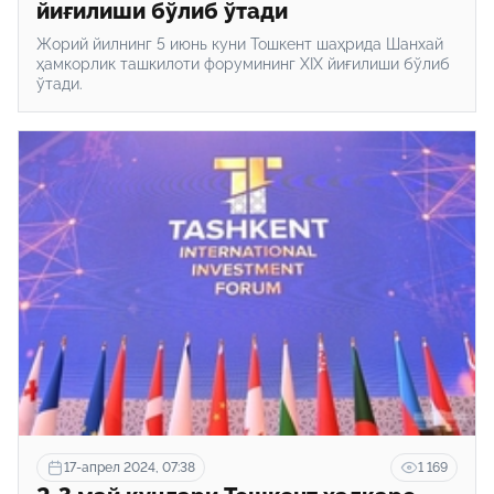
йиғилиши бўлиб ўтади
Жорий йилнинг 5 июнь куни Тошкент шаҳрида Шанхай
ҳамкорлик ташкилоти форумининг XIX йиғилиши бўлиб
ўтади.
17-апрел 2024, 07:38
1 169