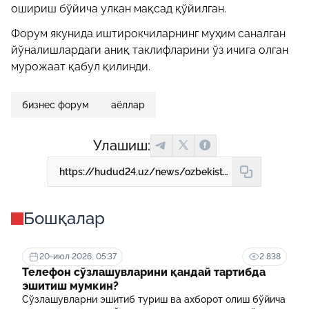
ошириш бўйича улкан мақсад қўйилган.
Форум якунида иштирокчиларнинг муҳим саналган
йўналишлардаги аниқ таклифларини ўз ичига олган
мурожаат қабул қилинди.
бизнес форум
аёллар
Улашиш:
https://hudud24.uz/news/ozbekistonda-oz-biznesini-yolga-qoygan-tadbirkor-xotin-qizlar-soni-200-mingdan-oshdi
Бошқалар
20-июл 2026, 05:37
2 838
Телефон сўзлашувларини қандай тартибда
эшитиш мумкин?
Сўзлашувларни эшитиб туриш ва ахборот олиш бўйича