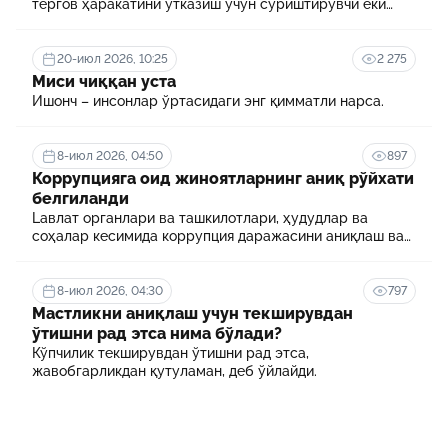
тергов ҳаракатини ўтказиш учун суриштирувчи ёки
терговчи тегишли илтимоснома киритади.
20-июл 2026, 10:25
2 275
Миси чиққан уста
Ишонч – инсонлар ўртасидаги энг қимматли нарса.
8-июл 2026, 04:50
897
Коррупцияга оид жиноятларнинг аниқ рўйхати
белгиланди
Lавлат органлари ва ташкилотлари, ҳудудлар ва
соҳалар кесимида коррупция даражасини аниқлаш ва
уни минималлаштириш мақсадида коррупцияга оид
хавф-хатарлар харитаси шакллантирилади
8-июл 2026, 04:30
797
Мастликни аниқлаш учун текширувдан
ўтишни рад этса нима бўлади?
Кўпчилик текширувдан ўтишни рад этса,
жавобгарликдан қутуламан, деб ўйлайди.