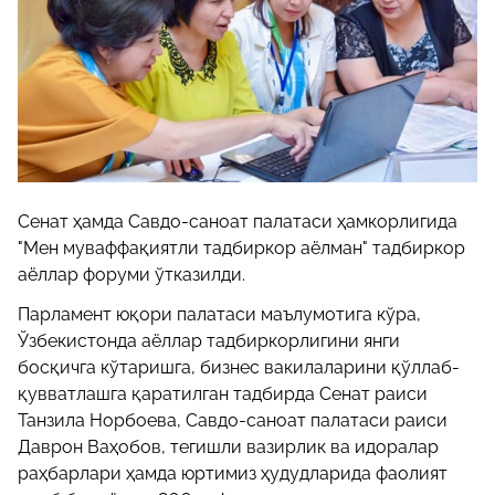
Сенат ҳамда Савдо-саноат палатаси ҳамкорлигида
"Мен муваффақиятли тадбиркор аёлман" тадбиркор
аёллар форуми ўтказилди.
Парламент юқори палатаси маълумотига кўра,
Ўзбекистонда аёллар тадбиркорлигини янги
босқичга кўтаришга, бизнес вакилаларини қўллаб-
қувватлашга қаратилган тадбирда Сенат раиси
Танзила Норбоева, Савдо-саноат палатаси раиси
Даврон Ваҳобов, тегишли вазирлик ва идоралар
раҳбарлари ҳамда юртимиз ҳудудларида фаолият