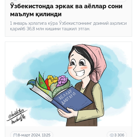
Ўзбекистонда эркак ва аёллар сони
маълум қилинди
1 январь ҳолатига кўра Ўзбекистоннинг доимий аҳолиси
қарийб 36,8 млн кишини ташкил этган.
8-март 2024, 13:25
3 306