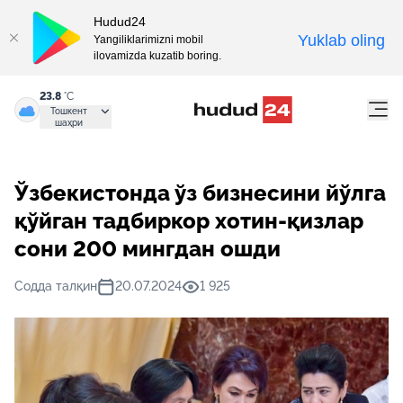
Hudud24
Yuklab oling
Yangiliklarimizni mobil
ilovamizda kuzatib boring.
23.8
°C
Тошкент
шаҳри
Ўзбекистонда ўз бизнесини йўлга
қўйган тадбиркор хотин-қизлар
сони 200 мингдан ошди
Содда талқин
20.07.2024
1 925