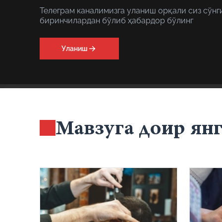
Телеграм каналимизга уланиш орқали сиз сўнг
биринчилардан бўлиб ҳабардор бўлинг
Уланиш
Мавзуга доир ян