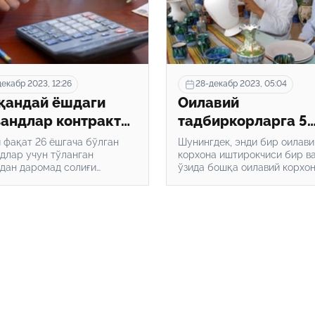
екабр 2023, 12:26
28-декабр 2023, 05:04
қандай ёшдаги
Оилавий
андлар контракти
тадбиркорларга 5
 тўланган пуллар
нафаргача доимий
 фақат 26 ёшгача бўлган
Шунингдек, энди бир оилави
мад солиғидан
длар учун тўланган
ходим ёллаш ҳуқу
корхона иштирокчиси бир в
дан даромад солиғи
ўзида бошқа оилавий корхо
 қилинади
берилди
ган.
иштирокчиси бўлиш ҳуқуқиг
бўлади.