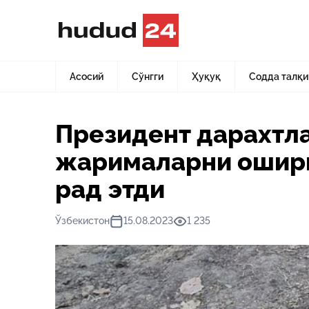
Асосий
Янгиликлар
Президент дарахтларни кесганли
Асосий
Сўнгги
Ҳуқуқ
Содда талқи
Президент дарахтла
жарималарни ошири
рад этди
Ўзбекистон
15.08.2023
1 235