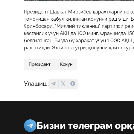
Президент Шавкат Мирзиёев дарахтларни ноқо
томонидан қабул қилинган қонунни рад этди. 
ўринбосари, “Миллий тикланиш” партияси раи
кесганлик учун АҚШда 100 минг, Францияда 15
белгиланган. Бизда бу ҳаракат учун 1 000 АҚ
рад этилди. Эътироз тўғри, қонунни қайта кўр
Президент
Қонун
Улашиш:
Бизни телеграм орқ