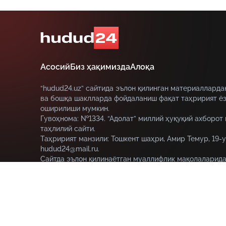
Асосий
Биз ҳақимизда
Алоқа
“hudud24.uz” сайтида эълон қилинган материалларда
ва бошқа шаклларда фойдаланиш фақат таҳририят ёз
оширилиши мумкин.
Гувоҳнома: №1334. “Адолат” миллий ҳуқуқий ахборот
таҳлилий сайти.
Таҳририят манзили: Тошкент шаҳри, Амир Темур, 19-у
hudud24@mail.ru.
Сайтда эълон қилинаётган муаллифлик мақолаларида
муаллифга тегишли ва улар hudud24.uz таҳририяти н
этмаслиги мумкин.
© HUDUD24.UZ 2019-2026 Барча ҳуқуқлар ҳимояланган
18+