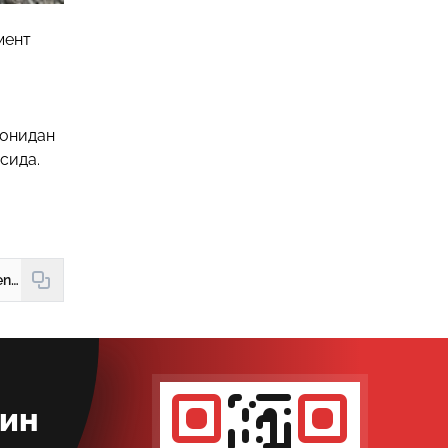
мент
монидан
сида.
https://hudud24.uz/news/prezident-darahtlarni-kesganlik-uchun-zharimalarni-oshirish-kuzda-tutilgan-konunni-rad-etdi
кин