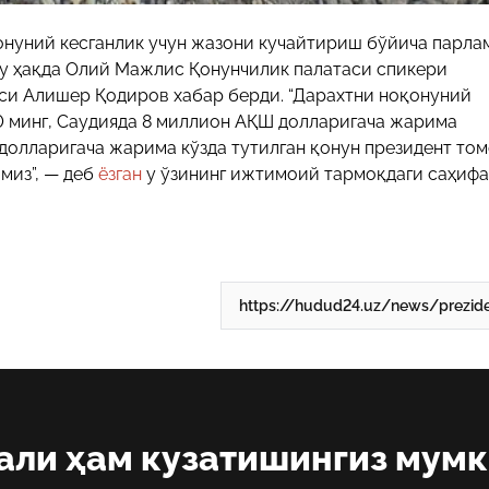
нуний кесганлик учун жазони кучайтириш бўйича парла
Бу ҳақда Олий Мажлис Қонунчилик палатаси спикери
си Алишер Қодиров хабар берди. “Дарахтни ноқонуний
0 минг, Саудияда 8 миллион АҚШ долларигача жарима
Ш долларигача жарима кўзда тутилган қонун президент то
амиз”, — деб
ёзган
у ўзининг ижтимоий тармоқдаги саҳифа
али ҳам кузатишингиз мум