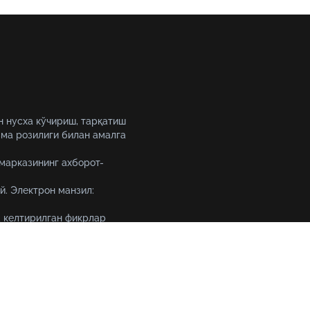
н нусха кўчириш, тарқатиш
ма розилиги билан амалга
 марказининг ахборот-
й. Электрон манзил:
 келтирилган фикрлар
уқтаи назарини ифода
Тошкент шаҳри, 19-уй Амир 