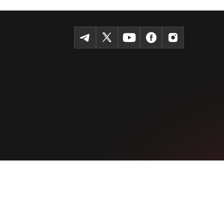
Темур шоҳкўчаси, Tashkent 100115
+99855-510-47-87
Фойдаланиш шартлари
Махфийлик сиёсати