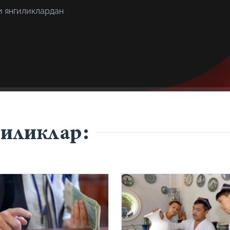
и янгиликлардан
гиликлар: