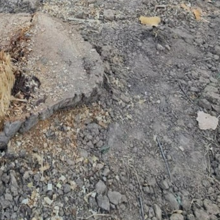
29-июн 2026, 10:29
Халқ билан очиқ мулоқот — ин
манфаатларига хизмат қилувч
давлат бошқарувининг муҳим 
25-июн 2026, 11:04
Электрон обуна: ҳуқуқий ахбо
тез ва қулай йўл
23-июн 2026, 10:05
Хусусий боғчада 5 ой ишлаб д
чиқиш мумкинми?