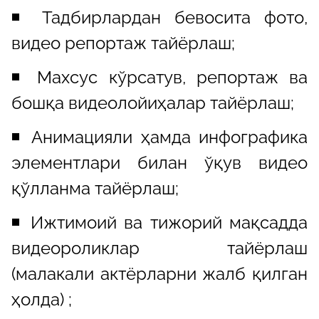
◾️ Тадбирлардан бевосита фото,
видео репортаж тайёрлаш;
◾️ Махсус кўрсатув, репортаж ва
бошқа видеолойиҳалар тайёрлаш;
◾️ Анимацияли ҳамда инфографика
элементлари билан ўқув видео
қўлланма тайёрлаш;
◾️ Ижтимоий ва тижорий мақсадда
видеороликлар тайёрлаш
(малакали актёрларни жалб қилган
ҳолда) ;