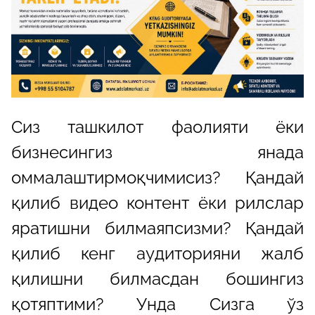
Сиз ташкилот фаолияти ёки
бизнесингиз янада
оммалаштирмоқчимисиз? Қандай
қилиб видео контент ёки рилслар
яратишни билмаяпсизми? Қандай
қилиб кенг аудиторияни жалб
қилишни билмасдан бошингиз
қотяптими? Унда Сизга ўз