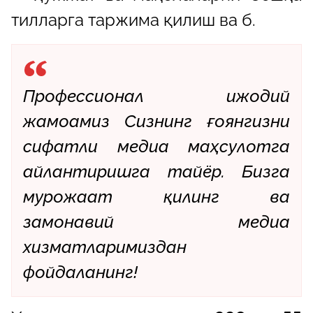
тилларга таржима қилиш ва б.
Профессионал ижодий
жамоамиз Сизнинг ғоянгизни
сифатли медиа маҳсулотга
айлантиришга тайёр. Бизга
мурожаат қилинг ва
замонавий медиа
хизматларимиздан
фойдаланинг!