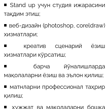
◾️ Stand up учун студия ижарасини
тақдим этиш;
◾️ веб-дизайн (photoshop, coreldraw)
хизматлари;
◾️ креатив сценарий ёзиш
хизматлари кўрсатиш;
◾️ барча йўналишларда
мақолаларни ёзиш ва эълон қилиш;
◾️ матнларни профессионал таҳрир
қилиш;
◾️ ҳужжат ва мақолаларни бошқа