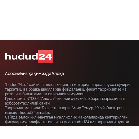
Асосий
Биз ҳақимизда
Алоқа
“hudud24.uz” сайтида эълон қилинган материаллардан нусха кўчириш,
тарқатиш ва бошқа шаклларда фойдаланиш фақат таҳририят ёзма
розилиги билан амалга оширилиши мумкин.
Гувоҳнома: №1334. “Адолат” миллий ҳуқуқий ахборот марказининг
ахборот-таҳлилий сайти.
Таҳририят манзили: Тошкент шаҳри, Амир Темур, 19-уй. Электрон
манзил: hudud24@mail.ru.
Сайтда эълон қилинаётган муаллифлик мақолаларида келтирилган
фикрлар муаллифга тегишли ва улар hudud24.uz таҳририяти нуқтаи
назарини ифода этмаслиги мумкин.