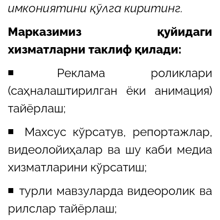
имкониятини қўлга киритинг.
Марказимиз қуйидаги
хизматларни таклиф қилади:
◾️Реклама роликлари
(саҳналаштирилган ёки анимация)
тайёрлаш;
◾️ Махсус кўрсатув, репортажлар,
видеолойиҳалар ва шу каби медиа
хизматларини кўрсатиш;
◾️ турли мавзуларда видеоролик ва
рилслар тайёрлаш;