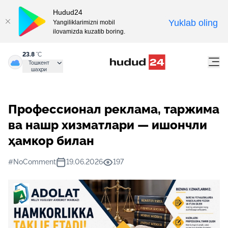
Hudud24
Yuklab oling
Yangiliklarimizni mobil
ilovamizda kuzatib boring.
23.8
°C
Тошкент
шаҳри
Профессионал реклама, таржима
ва нашр хизматлари — ишончли
ҳамкор билан
#NoComment
19.06.2026
197