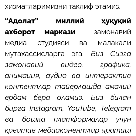
хизматларимизни таклиф этамиз.
“Адолат” миллий ҳуқуқий
ахборот маркази
замонавий
медиа студияси ва малакали
мутахассисларга эга.
Биз Сизга
замонавий видео, графика,
анимация, аудио ва интерактив
контентлар тайёрлашда амалий
ёрдам бера оламиз. Биз билан
бирга Instagram, YouTube, Telegram
ва бошқа платформалар учун
креатив медиаконентлар яратиш