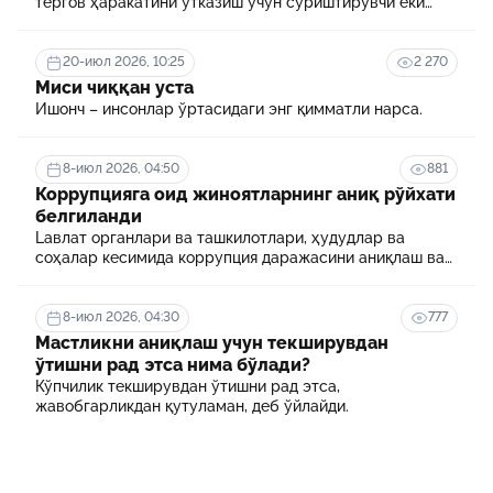
тергов ҳаракатини ўтказиш учун суриштирувчи ёки
терговчи тегишли илтимоснома киритади.
20-июл 2026, 10:25
2 270
Миси чиққан уста
Ишонч – инсонлар ўртасидаги энг қимматли нарса.
8-июл 2026, 04:50
881
Коррупцияга оид жиноятларнинг аниқ рўйхати
белгиланди
Lавлат органлари ва ташкилотлари, ҳудудлар ва
соҳалар кесимида коррупция даражасини аниқлаш ва
уни минималлаштириш мақсадида коррупцияга оид
хавф-хатарлар харитаси шакллантирилади
8-июл 2026, 04:30
777
Мастликни аниқлаш учун текширувдан
ўтишни рад этса нима бўлади?
Кўпчилик текширувдан ўтишни рад этса,
жавобгарликдан қутуламан, деб ўйлайди.