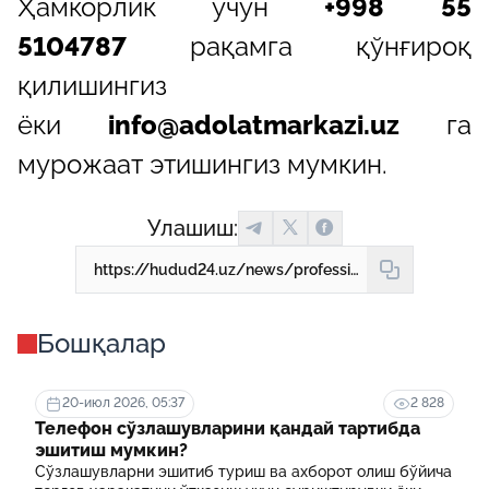
Ҳамкорлик учун
+998 55
5104787
рақамга қўнғироқ
қилишингиз
ёки
info@adolatmarkazi.uz
га
мурожаат этишингиз мумкин.
Улашиш:
https://hudud24.uz/news/professional-reklama-tarzhima-va-nashr-khizmatlari-ishonchli-khamkor-bilan
Бошқалар
20-июл 2026, 05:37
2 828
Телефон сўзлашувларини қандай тартибда
эшитиш мумкин?
Сўзлашувларни эшитиб туриш ва ахборот олиш бўйича