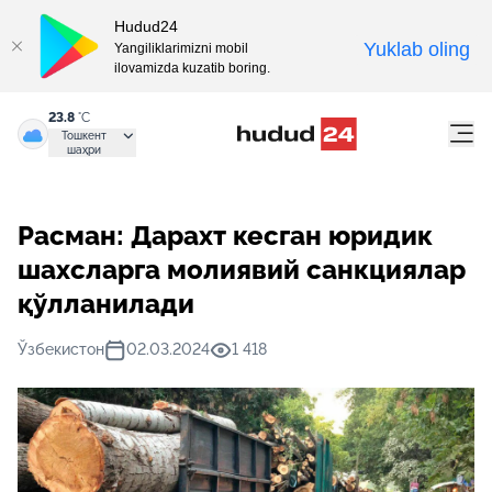
Hudud24
Yuklab oling
Yangiliklarimizni mobil
ilovamizda kuzatib boring.
23.8
°C
Тошкент
шаҳри
Расман: Дарахт кесган юридик
шахсларга молиявий санкциялар
қўлланилади
Ўзбекистон
02.03.2024
1 418