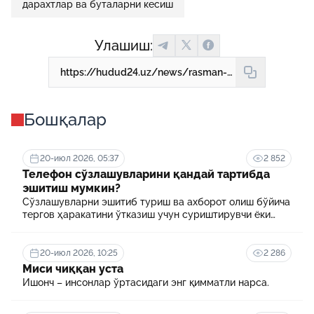
дарахтлар ва буталарни кесиш
Улашиш:
https://hudud24.uz/news/rasman-daraxt-kesgan-yuridik-shaxslarga-moliyaviy-sanksiyalar-qollaniladi
Бошқалар
20-июл 2026, 05:37
2 852
Телефон сўзлашувларини қандай тартибда
эшитиш мумкин?
Сўзлашувларни эшитиб туриш ва ахборот олиш бўйича
тергов ҳаракатини ўтказиш учун суриштирувчи ёки
терговчи тегишли илтимоснома киритади.
20-июл 2026, 10:25
2 286
Миси чиққан уста
Ишонч – инсонлар ўртасидаги энг қимматли нарса.