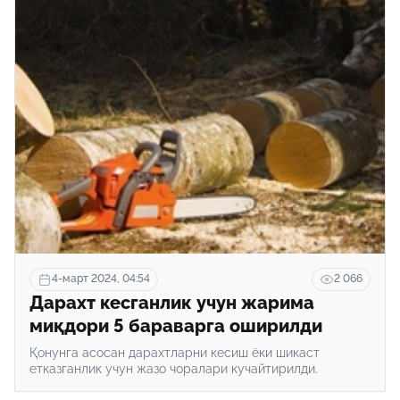
кирмайдиган кўп йиллик сасна дарахти ҳеч қандай
рухсатномасиз кесилганлиги аниқланди.
4-март 2024, 04:54
2 066
Дарахт кесганлик учун жарима
миқдори 5 бараварга оширилди
Қонунга асосан дарахтларни кесиш ёки шикаст
етказганлик учун жазо чоралари кучайтирилди.