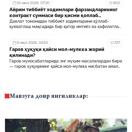
10-июл 2026, 07:30
802
Айрим тиббиёт ходимлари фарзандларининг
контракт суммаси бир қисми қоплаб
берилади
Давлат томонидан тиббиёт ходимларини қўллаб-
қувватлаш мақсадида бир қатор имтиёз ва кафолатлар
белгиланган. Шулардан бири айрим тиббиёт
ходимлари фарзандларининг олий таълим
муассасасида ўқиш учун тўланадиган контракт
9-июл 2026, 04:50
727
маблағининг бир қисмини қоплаб бериш тартибидир
Гаров ҳуқуқи қайси мол-мулкка жорий
қилинади?
Гаров муносабатларида энг муҳим масалалардан бири
— гаров ҳуқуқининг қайси мол-мулкка нисбатан амал
қилиши ҳисобланади.
Мавзуга доир янгиликлар: