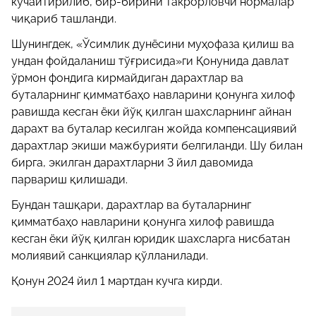
кучайтирилиб, бир-бирини такрорловчи нормалар
чиқариб ташланди.
Шунингдек, «Ўсимлик дунёсини муҳофаза қилиш ва
ундан фойдаланиш тўғрисида»ги Қонунида давлат
ўрмон фондига кирмайдиган дарахтлар ва
буталарнинг қимматбаҳо навларини қонунга хилоф
равишда кесган ёки йўқ қилган шахсларнинг айнан
дарахт ва буталар кесилган жойда компенсациявий
дарахтлар экиши мажбурияти белгиланди. Шу билан
бирга, экилган дарахтларни 3 йил давомида
парвариш қилишади.
Бундан ташқари, дарахтлар ва буталарнинг
қимматбаҳо навларини қонунга хилоф равишда
кесган ёки йўқ қилган юридик шахсларга нисбатан
молиявий санкциялар қўлланилади.
Қонун 2024 йил 1 мартдан кучга кирди.