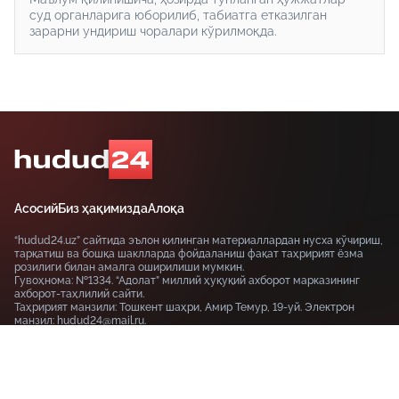
суд органларига юборилиб, табиатга етказилган
зарарни ундириш чоралари кўрилмоқда.
Асосий
Биз ҳақимизда
Алоқа
“hudud24.uz” сайтида эълон қилинган материаллардан нусха кўчириш,
тарқатиш ва бошқа шаклларда фойдаланиш фақат таҳририят ёзма
розилиги билан амалга оширилиши мумкин.
Гувоҳнома: №1334. “Адолат” миллий ҳуқуқий ахборот марказининг
ахборот-таҳлилий сайти.
Таҳририят манзили: Тошкент шаҳри, Амир Темур, 19-уй. Электрон
манзил: hudud24@mail.ru.
Сайтда эълон қилинаётган муаллифлик мақолаларида келтирилган
фикрлар муаллифга тегишли ва улар hudud24.uz таҳририяти нуқтаи
назарини ифода этмаслиги мумкин.