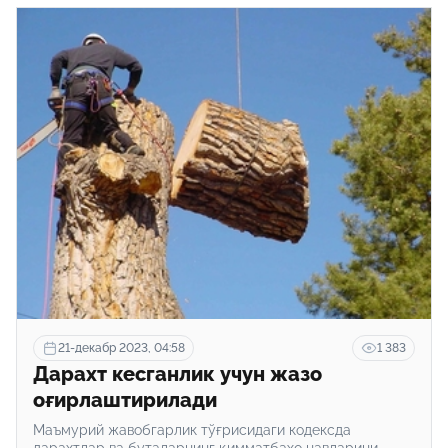
21-декабр 2023, 04:58
1 383
Дарахт кесганлик учун жазо
оғирлаштирилади
Маъмурий жавобгарлик тўғрисидаги кодексда