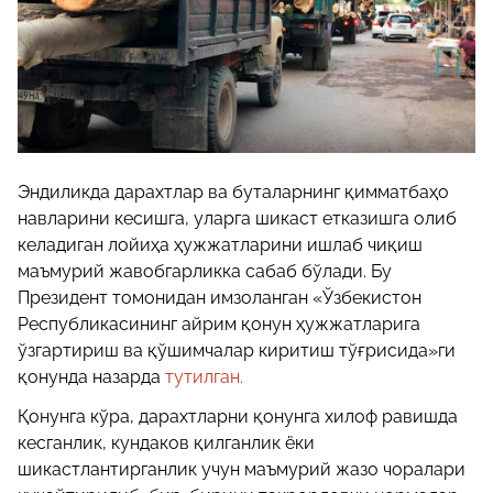
Эндиликда дарахтлар ва буталарнинг қимматбаҳо
навларини кесишга, уларга шикаст етказишга олиб
келадиган лойиҳа ҳужжатларини ишлаб чиқиш
маъмурий жавобгарликка сабаб бўлади. Бу
Президент томонидан имзоланган «Ўзбекистон
Республикасининг айрим қонун ҳужжатларига
ўзгартириш ва қўшимчалар киритиш тўғрисида»ги
қонунда назарда
тутилган.
Қонунга кўра, дарахтларни қонунга хилоф равишда
кесганлик, кундаков қилганлик ёки
шикастлантирганлик учун маъмурий жазо чоралари