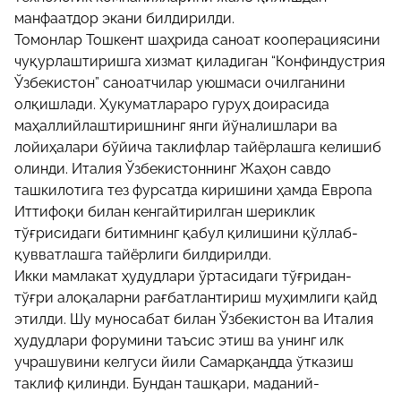
манфаатдор экани билдирилди.
Томонлар Тошкент шаҳрида саноат кооперациясини
чуқурлаштиришга хизмат қиладиган “Конфиндустрия
Ўзбекистон” саноатчилар уюшмаси очилганини
олқишлади. Ҳукуматлараро гуруҳ доирасида
маҳаллийлаштиришнинг янги йўналишлари ва
лойиҳалари бўйича таклифлар тайёрлашга келишиб
олинди. Италия Ўзбекистоннинг Жаҳон савдо
ташкилотига тез фурсатда киришини ҳамда Европа
Иттифоқи билан кенгайтирилган шериклик
тўғрисидаги битимнинг қабул қилишини қўллаб-
қувватлашга тайёрлиги билдирилди.
Икки мамлакат ҳудудлари ўртасидаги тўғридан-
тўғри алоқаларни рағбатлантириш муҳимлиги қайд
этилди. Шу муносабат билан Ўзбекистон ва Италия
ҳудудлари форумини таъсис этиш ва унинг илк
учрашувини келгуси йили Самарқандда ўтказиш
таклиф қилинди. Бундан ташқари, маданий-