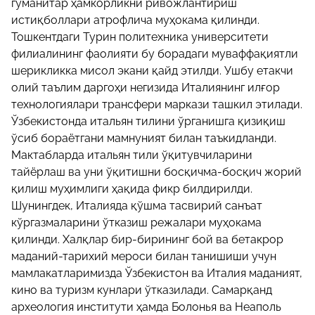
гуманитар ҳамкорликни ривожлантириш
истиқболлари атрофлича муҳокама қилинди.
Тошкентдаги Турин политехника университети
филиалининг фаолияти бу борадаги муваффақиятли
шерикликка мисол экани қайд этилди. Ушбу етакчи
олий таълим даргоҳи негизида Италиянинг илғор
технологиялари трансфери маркази ташкил этилади.
Ўзбекистонда итальян тилини ўрганишга қизиқиш
ўсиб бораётгани мамнуният билан таъкидланди.
Мактабларда итальян тили ўқитувчиларини
тайёрлаш ва уни ўқитишни босқичма-босқич жорий
қилиш муҳимлиги ҳақида фикр билдирилди.
Шунингдек, Италияда қўшма тасвирий санъат
кўргазмаларини ўтказиш режалари муҳокама
қилинди. Халқлар бир-бирининг бой ва бетакрор
маданий-тарихий мероси билан танишиши учун
мамлакатларимизда Ўзбекистон ва Италия маданият,
кино ва туризм кунлари ўтказилади. Самарқанд
археология институти ҳамда Болонья ва Неаполь