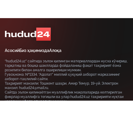
Асосий
Биз ҳақимизда
Алоқа
“hudud24.uz” сайтида эълон қилинган материаллардан нусха кўчириш,
тарқатиш ва бошқа шаклларда фойдаланиш фақат таҳририят ёзма
розилиги билан амалга оширилиши мумкин.
Гувоҳнома: №1334. “Адолат” миллий ҳуқуқий ахборот марказининг
ахборот-таҳлилий сайти.
Таҳририят манзили: Тошкент шаҳри, Амир Темур, 19-уй. Электрон
манзил: hudud24@mail.ru.
Сайтда эълон қилинаётган муаллифлик мақолаларида келтирилган
фикрлар муаллифга тегишли ва улар hudud24.uz таҳририяти нуқтаи
назарини ифода этмаслиги мумкин.
Тошкент шаҳри, 19-уй Амир Темур шоҳкўчаси, Tashkent
100115
+99855-510-47-87