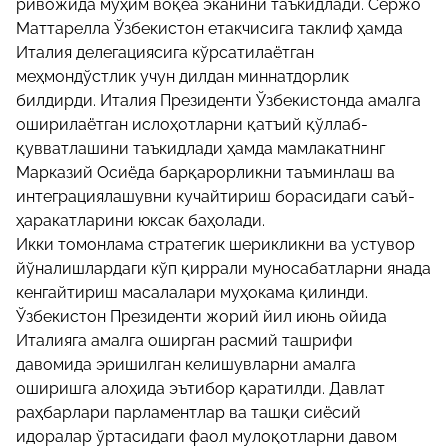
ривожида муҳим воқеа эканини таъкидлади. Сержо
Маттарелла Ўзбекистон етакчисига таклиф ҳамда
Италия делегациясига кўрсатилаётган
меҳмондўстлик учун дилдан миннатдорлик
билдирди. Италия Президенти Ўзбекистонда амалга
оширилаётган ислоҳотларни қатъий қўллаб-
қувватлашини таъкидлади ҳамда мамлакатнинг
Марказий Осиёда барқарорликни таъминлаш ва
интеграциялашувни кучайтириш борасидаги саъй-
ҳаракатларини юксак баҳолади.
Икки томонлама стратегик шерикликни ва устувор
йўналишлардаги кўп қиррали муносабатларни янада
кенгайтириш масалалари муҳокама қилинди.
Ўзбекистон Президенти жорий йил июнь ойида
Италияга амалга оширган расмий ташрифи
давомида эришилган келишувларни амалга
оширишга алоҳида эътибор қаратилди. Давлат
раҳбарлари парламентлар ва ташқи сиёсий
идоралар ўртасидаги фаол мулоқотларни давом