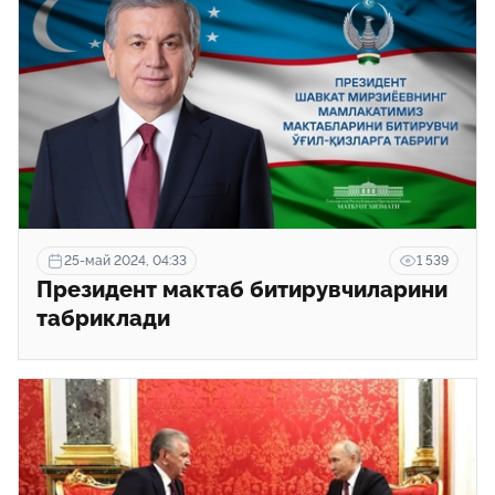
25-май 2024, 04:33
1 539
Президент мактаб битирувчиларини
табриклади