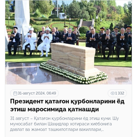
31-август 2024, 06:49
1 332
Президент қатағон қурбонларини ёд
этиш маросимида қатнашди
31 август – Қатағон қурбонларини ёд этиш куни. Шу
муносабат билан Шаҳидлар хотираси хиёбонига
давлат ва жамоат ташкилотлари вакиллари,
нуронийлар, зиёлилар йиғилди.