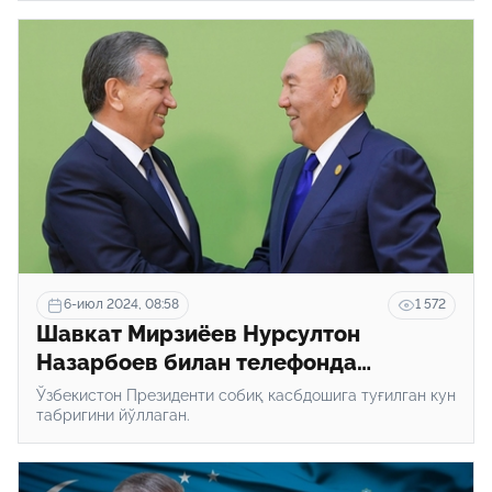
6-июл 2024, 08:58
1 572
Шавкат Мирзиёев Нурсултон
Назарбоев билан телефонда
гаплашди
Ўзбекистон Президенти собиқ касбдошига туғилган кун
табригини йўллаган.