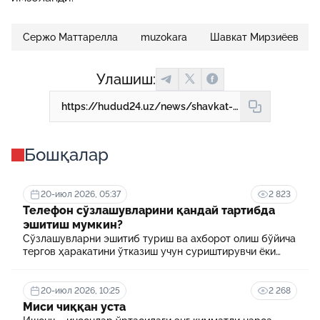
Сержо Маттарелла
muzokara
Шавкат Мирзиёев
Улашиш:
https://hudud24.uz/news/shavkat-mirziyoev-italiya-prezidenti-bilan-ikki-tomonlama-muzokara-utkazdi-foto
Бошқалар
20-июл 2026, 05:37
2 823
Телефон сўзлашувларини қандай тартибда
эшитиш мумкин?
Сўзлашувларни эшитиб туриш ва ахборот олиш бўйича
тергов ҳаракатини ўтказиш учун суриштирувчи ёки
терговчи тегишли илтимоснома киритади.
20-июл 2026, 10:25
2 268
Миси чиққан уста