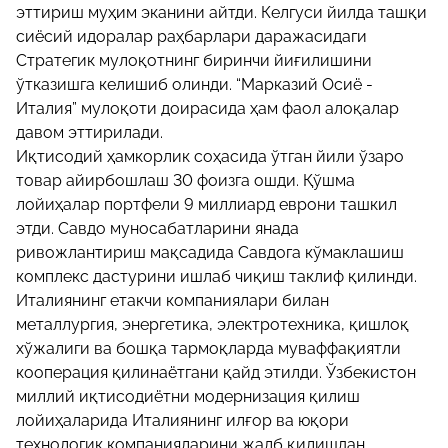
эттириш муҳим эканини айтди. Келгуси йилда ташқи
сиёсий идоралар раҳбарлари даражасидаги
Стратегик мулоқотнинг биринчи йиғилишини
ўтказишга келишиб олинди. “Марказий Осиё -
Италия” мулоқоти доирасида ҳам фаол алоқалар
давом эттирилади.
Иқтисодий ҳамкорлик соҳасида ўтган йили ўзаро
товар айирбошлаш 30 фоизга ошди. Қўшма
лойиҳалар портфели 9 миллиард еврони ташкил
этди. Савдо муносабатларини янада
ривожлантириш мақсадида Савдога кўмаклашиш
комплекс дастурини ишлаб чиқиш таклиф қилинди.
Италиянинг етакчи компаниялари билан
металлургия, энергетика, электротехника, қишлоқ
хўжалиги ва бошқа тармоқларда муваффақиятли
кооперация қилинаётгани қайд этилди. Ўзбекистон
миллий иқтисодиётни модернизация қилиш
лойиҳаларида Италиянинг илғор ва юқори
технологик компанияларини жалб қилишдан