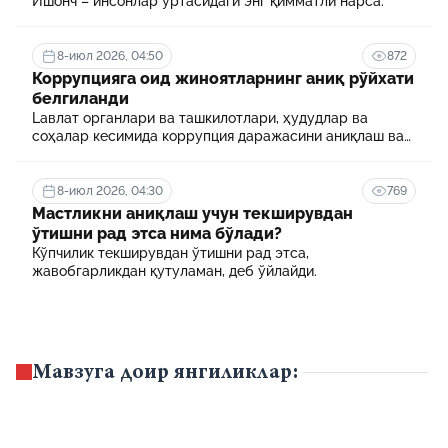
Ишонч – инсонлар ўртасидаги энг қимматли нарса.
8-июл 2026, 04:50
872
Коррупцияга оид жиноятларнинг аниқ рўйхати
белгиланди
Lавлат органлари ва ташкилотлари, ҳудудлар ва
соҳалар кесимида коррупция даражасини аниқлаш ва
уни минималлаштириш мақсадида коррупцияга оид
хавф-хатарлар харитаси шакллантирилади
8-июл 2026, 04:30
769
Мастликни аниқлаш учун текширувдан
ўтишни рад этса нима бўлади?
Кўпчилик текширувдан ўтишни рад этса,
жавобгарликдан қутуламан, деб ўйлайди.
Мавзуга доир янгиликлар: