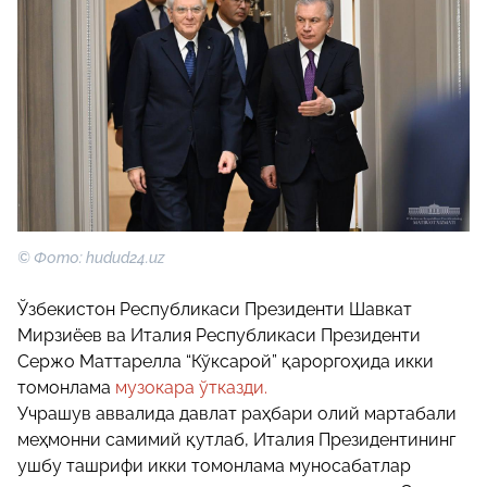
© Фото: hudud24.uz
Ўзбекистон Республикаси Президенти Шавкат
Мирзиёев ва Италия Республикаси Президенти
Сержо Маттарелла “Кўксарой” қароргоҳида икки
томонлама
музокара ўтказди.
Учрашув аввалида давлат раҳбари олий мартабали
меҳмонни самимий қутлаб, Италия Президентининг
ушбу ташрифи икки томонлама муносабатлар