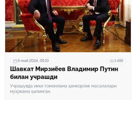
9-май 2024, 05:10
1 495
Шавкат Мирзиёев Владимир Путин
билан учрашди
Учрашувда икки томонлама ҳамкорлик масалалари
муҳокама қилинган.