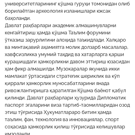
университетларининг қўшма гуруҳи томонидан олиб
борилаётган археология изланишлари юксак
баҳоланди.
Давлат раҳбарлари академик алмашинувларни
кенгайтириш ҳамда қўшма Таълим форумини
ўтказиш зарурлигини алоҳида таъкидлади. Халқаро
ва минтақавий аҳамиятга молик долзарб масалалар,
хавфсизликка умумий таҳдид ва хатарларга қарши
курашишдаги ҳамкорликни давом эттириш юзасидан
ҳам фикр алмашилди. Музокаралар якунида икки
мамлакат ўртасидаги стратегик шериклик ва кўп
қиррали ҳамкорлик муносабатларини янада
ривожлантиришга қаратилган Қўшма баёнот қабул
қилинди. Давлат раҳбарлари ҳузурида Дипломатик
паспорт эгаларини виза тартиб-таомилларидан озод
этиш тўғрисида Ҳукуматлараро битим ҳамда
таълим, фан, технология ва инновациялар, спорт
соҳасида ҳамкорлик қилиш тўғрисида келишувлар
имзоланди.