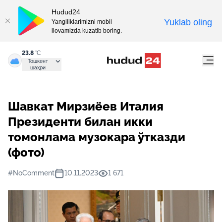
Hudud24
Yuklab oling
Yangiliklarimizni mobil
ilovamizda kuzatib boring.
23.8
°C
Тошкент
шаҳри
Шавкат Мирзиёев Италия
Президенти билан икки
томонлама музокара ўтказди
(фото)
#NoComment
10.11.2023
1 671