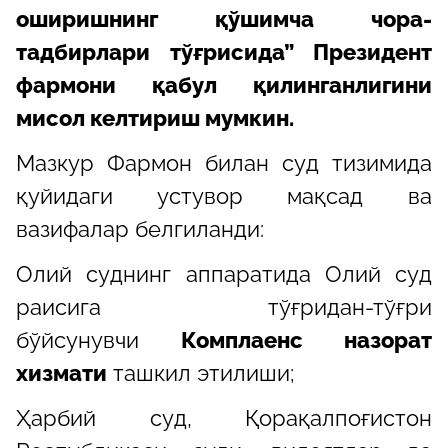
оширишнинг қўшимча чора-
тадбирлари тўғрисида” Президент
фармони қабул қилинганлигини
мисол келтириш мумкин.
Мазкур Фармон билан суд тизимида
қуйидаги устувор мақсад ва
вазифалар белгиланди:
Олий суднинг аппаратида Олий суд
раисига тўғридан-тўғри
бўйсунувчи
Комплаенс назорат
хизмати
ташкил этилиши;
Ҳарбий суд, Қорақалпоғистон