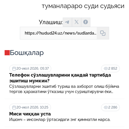
туманлараро суди судьяси
Улашиш:
https://hudud24.uz/news/sudlarda-korruptsiiaga-karshi-kurash-tizimi-iangi-boskichda
Бошқалар
20-июл 2026, 05:37
2 852
Телефон сўзлашувларини қандай тартибда
эшитиш мумкин?
Сўзлашувларни эшитиб туриш ва ахборот олиш бўйича
тергов ҳаракатини ўтказиш учун суриштирувчи ёки
терговчи тегишли илтимоснома киритади.
20-июл 2026, 10:25
2 286
Миси чиққан уста
Ишонч – инсонлар ўртасидаги энг қимматли нарса.