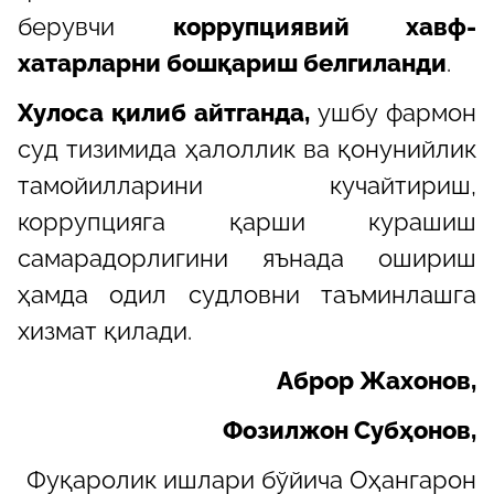
берувчи
коррупциявий хавф-
хатарларни бошқариш белгиланди
.
Хулоса қилиб айтганда,
ушбу фармон
суд тизимида ҳалоллик ва қонунийлик
тамойилларини кучайтириш,
коррупцияга қарши курашиш
самарадорлигини яънада ошириш
ҳамда одил судловни таъминлашга
хизмат қилади.
Аброр Жахонов,
Фозилжон Субҳонов,
Фуқаролик ишлари бўйича Оҳангарон