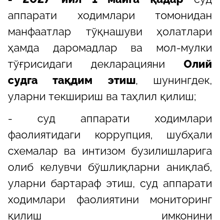
аппарати ходимлари томонидан
манфаатлар тўқнашуви ҳолатлари
ҳамда даромадлар ва мол-мулки
тўғрисидаги декларацияни
Олий
судга тақдим этиш
, шунингдек,
уларни текшириш ва таҳлил қилиш;
-
суд аппарати ходимлари
фаолиятидаги коррупция, шубҳали
схемалар ва интизом бузилишларига
олиб келувчи бўшлиқларни аниқлаб,
уларни бартараф этиш, суд аппарати
ходимлари фаолиятини мониторинг
қилиш имконини