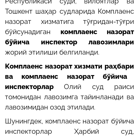
Республикаси суди, вилоятлар ва
Тошкент шаҳар судларида Комплаенс
назорат хизматига тўғридан-тўғри
бўйсунадиган
комплаенс назорат
бўйича инспектор лавозимлари
жорий этилиши белгиланди.
Комплаенс назорат хизмати
раҳбари
ва комплаенс назорат бўйича
инспекторлар
Олий суд раиси
томонидан лавозимга тайинланади ва
лавозимидан озод этилади
.
Шунингдек, комплаенс назорат бўйича
инспекторлар Ҳарбий суд,