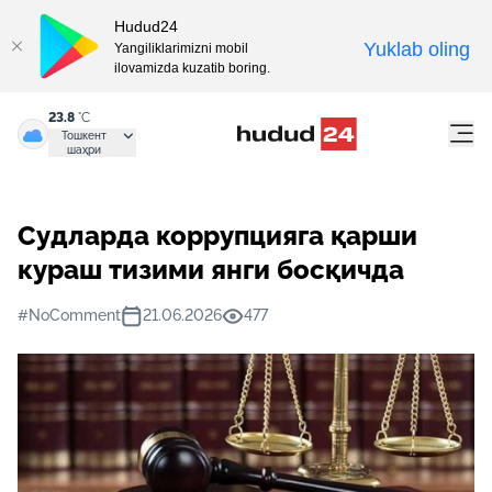
Hudud24
Yuklab oling
Yangiliklarimizni mobil
ilovamizda kuzatib boring.
23.8
°C
Тошкент
шаҳри
Судларда коррупцияга қарши
кураш тизими янги босқичда
#NoComment
21.06.2026
477