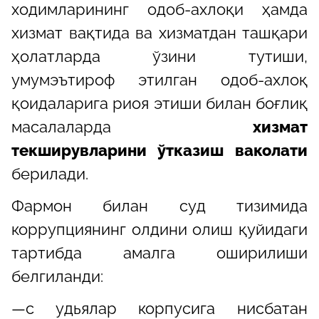
ходимларининг одоб-ахлоқи ҳамда
хизмат вақтида ва хизматдан ташқари
ҳолатларда ўзини тутиши,
умумэътироф этилган одоб-ахлоқ
қоидаларига риоя этиши билан боғлиқ
масалаларда
хизмат
текширувларини ўтказиш ваколати
берилади.
Фармон билан суд тизимида
коррупциянинг олдини олиш қуйидаги
тартибда амалга оширилиши
белгиланди:
—с удьялар корпусига нисбатан