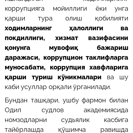
коррупцияга мойиллиги ёки унга
қарши тура олиш қобилияти
ходимларнинг ҳалоллиги ва
покдиллиги, хизмат вазифасини
қонунга мувофиқ бажариш
даражаси, коррупцион таклифларга
муносабати, коррупция хавфларига
қарши туриш кўникмалари
ва шу
каби усуллар орқали ўрганилади.
Бундан ташқари, ушбу фармон билан
Одил судлов академиясида
номзодларни судьялик касбига
тайёрлашда қўшимча равишда