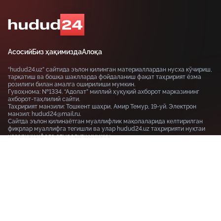
Асосий
Биз ҳақимизда
Алоқа
“hudud24.uz” сайтида эълон қилинган материаллардан нусха кўчириш,
тарқатиш ва бошқа шаклларда фойдаланиш фақат таҳририят ёзма
розилиги билан амалга оширилиши мумкин.
Гувоҳнома: №1334. “Адолат” миллий ҳуқуқий ахборот марказининг
ахборот-таҳлилий сайти.
Таҳририят манзили: Тошкент шаҳри, Амир Темур, 19-уй. Электрон
манзил: hudud24@mail.ru.
Сайтда эълон қилинаётган муаллифлик мақолаларида келтирилган
фикрлар муаллифга тегишли ва улар hudud24.uz таҳририяти нуқтаи
назарини ифода этмаслиги мумкин.
Тошкент шаҳри, 19-уй Амир Темур шоҳкўчаси, Tashkent
100115
+99855-510-47-87
Фойдаланиш шартлари
Махфийлик сиёсати
© HUDUD24.UZ 2019-2026 Барча ҳуқуқлар ҳимояланган
18+