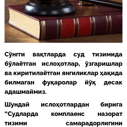
Сўнгги вақтларда суд тизимида
бўлаётган ислоҳотлар, ўзгаришлар
ва киритилаётган янгиликлар ҳақида
билмаган фуқаролар йўқ десак
адашмаймиз.
Шундай ислоҳотлардан бирига
“Судларда комплаенс назорат
тизими самарадорлигини