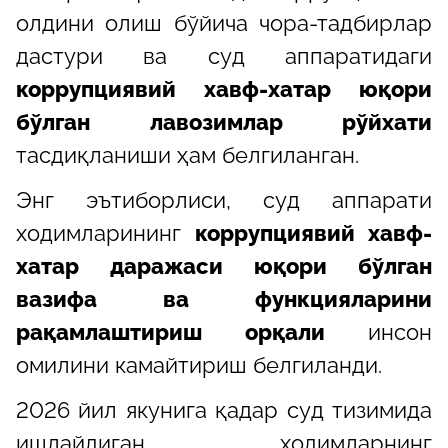
олдини олиш бўйича чора-тадбирлар
дастури ва суд аппаратидаги
коррупциявий хавф-хатар юқори
бўлган лавозимлар рўйхати
тасдиқланиши ҳам белгиланган.
Энг эътиборлиси, суд аппарати
ходимларининг
коррупциявий хавф-
хатар даражаси юқори бўлган
вазифа ва функцияларини
рақамлаштириш орқали
инсон
омилини камайтириш белгиланди.
2026 йил якунига қадар суд тизимида
ишлайдиган ходимларнинг