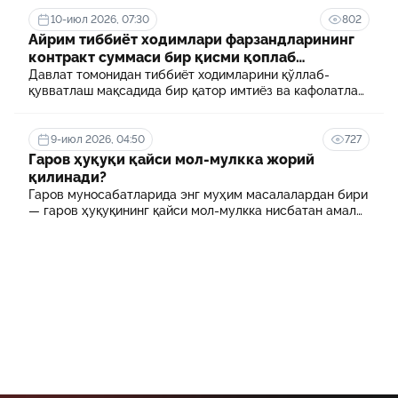
10-июл 2026, 07:30
802
Айрим тиббиёт ходимлари фарзандларининг
контракт суммаси бир қисми қоплаб
берилади
Давлат томонидан тиббиёт ходимларини қўллаб-
қувватлаш мақсадида бир қатор имтиёз ва кафолатлар
белгиланган. Шулардан бири айрим тиббиёт
ходимлари фарзандларининг олий таълим
муассасасида ўқиш учун тўланадиган контракт
9-июл 2026, 04:50
727
маблағининг бир қисмини қоплаб бериш тартибидир
Гаров ҳуқуқи қайси мол-мулкка жорий
қилинади?
Гаров муносабатларида энг муҳим масалалардан бири
— гаров ҳуқуқининг қайси мол-мулкка нисбатан амал
қилиши ҳисобланади.