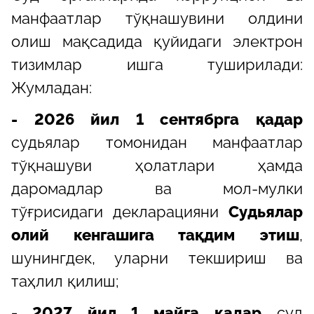
манфаатлар тўқнашувини олдини
олиш мақсадида қуйидаги электрон
тизимлар ишга туширилади:
Жумладан:
-
2026 йил 1 сентябрга қадар
судьялар томонидан манфаатлар
тўқнашуви ҳолатлари ҳамда
даромадлар ва мол-мулки
тўғрисидаги декларацияни
Судьялар
олий кенгашига тақдим этиш
,
шунингдек, уларни текшириш ва
таҳлил қилиш;
-
2027 йил 1 майга қадар
суд