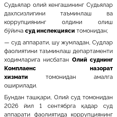
Судьялар олий кенгашининг Судьялар
дахлсизлигини таъминлаш ва
коррупциянинг олдини олиш
бўйича
суд инспекцияси
томонидан;
— суд аппарати, шу жумладан, Судлар
фаолиятини таъминлаш департаменти
ходимларига нисбатан
Олий суднинг
Комплаенс назорат
хизмати
томонидан амалга
оширилади.
Бундан ташқари, Олий суд томонидан
2026 йил 1 сентябрга қадар суд
аппарати фаолиятида коррупциянинг