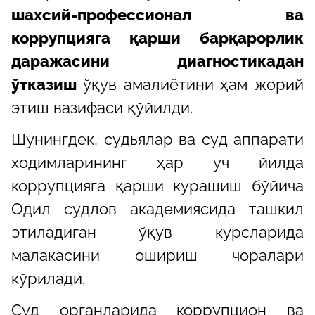
шахсий-профессионал ва
коррупцияга қарши барқарорлик
даражасини диагностикадан
ўтказиш
ўқув амалиётини ҳам жорий
этиш вазифаси қўйилди.
Шунингдек, судьялар ва суд аппарати
ходимларининг ҳар уч йилда
коррупцияга қарши курашиш бўйича
Одил судлов академиясида ташкил
этиладиган ўқув курсларида
малакасини ошириш чоралари
кўрилади.
Суд органларида коррупцион ва