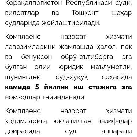
Қорақалпоғистон Республикаси суди,
вилоятлар ва Тошкент шаҳар
судларида жойлаштирилади.
Комплаенс назорат хизмати
лавозимларини жамлашда ҳалол, пок
ва бенуқсон обрў-эътиборга эга
бўлган олий юридик маълумотли,
шунингдек, суд-ҳуқуқ соҳасида
камида 5 йиллик иш стажига эга
номзодлар тайинланади.
Комплаенс назорат хизмати
ходимларига юклатилган вазифалар
доирасида суд аппарати