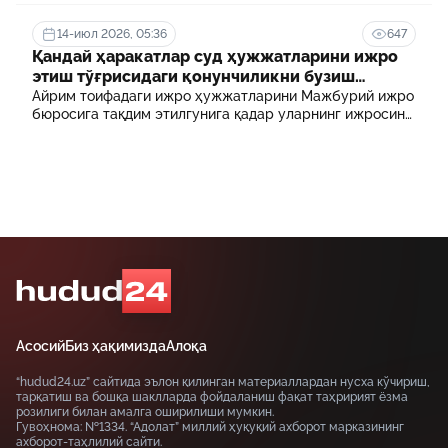
ходимлари фарзандларининг олий таълим
муассасасида ўқиш учун тўланадиган контракт
14-июл 2026, 05:36
647
маблағининг бир қисмини қоплаб бериш тартибидир
Қандай ҳаракатлар суд ҳужжатларини ижро
этиш тўғрисидаги қонунчиликни бузиш
ҳисобланади? 5 муҳим факт
Айрим тоифадаги ижро ҳужжатларини Мажбурий ижро
бюросига тақдим этилгунига қадар уларнинг ижросини
таъминламаслик маъмурий ҳуқуқбузарлик
ҳисобланади.
Асосий
Биз ҳақимизда
Алоқа
“hudud24.uz” сайтида эълон қилинган материаллардан нусха кўчириш,
тарқатиш ва бошқа шаклларда фойдаланиш фақат таҳририят ёзма
розилиги билан амалга оширилиши мумкин.
Гувоҳнома: №1334. “Адолат” миллий ҳуқуқий ахборот марказининг
ахборот-таҳлилий сайти.