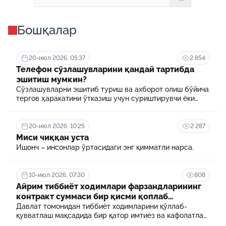
Бошқалар
20-июл 2026, 05:37
2 854
Телефон сўзлашувларини қандай тартибда
эшитиш мумкин?
Сўзлашувларни эшитиб туриш ва ахборот олиш бўйича
тергов ҳаракатини ўтказиш учун суриштирувчи ёки
терговчи тегишли илтимоснома киритади.
20-июл 2026, 10:25
2 287
Миси чиққан уста
Ишонч – инсонлар ўртасидаги энг қимматли нарса.
10-июл 2026, 07:30
808
Айрим тиббиёт ходимлари фарзандларининг
контракт суммаси бир қисми қоплаб
берилади
Давлат томонидан тиббиёт ходимларини қўллаб-
қувватлаш мақсадида бир қатор имтиёз ва кафолатлар
белгиланган. Шулардан бири айрим тиббиёт