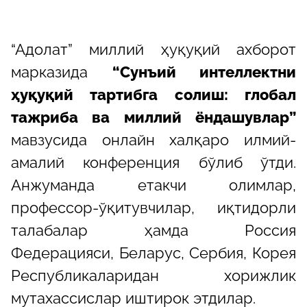
“Адолат” миллий ҳуқуқий ахборот
марказида
“Сунъий интеллектни
ҳуқуқий тартибга солиш: глобал
тажриба ва миллий ёндашувлар”
мавзусида онлайн халқаро илмий-
амалий конференция бўлиб ўтди.
Анжуманда етакчи олимлар,
профессор-ўқитувчилар, иқтидорли
талабалар ҳамда Россия
Федерацияси, Беларус, Сербия, Корея
Республикаларидан хорижлик
мутахассислар иштирок этдилар.