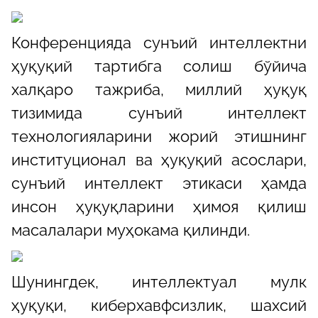
Конференцияда сунъий интеллектни
ҳуқуқий тартибга солиш бўйича
халқаро тажриба, миллий ҳуқуқ
тизимида сунъий интеллект
технологияларини жорий этишнинг
институционал ва ҳуқуқий асослари,
сунъий интеллект этикаси ҳамда
инсон ҳуқуқларини ҳимоя қилиш
масалалари муҳокама қилинди.
Шунингдек, интеллектуал мулк
ҳуқуқи, киберхавфсизлик, шахсий