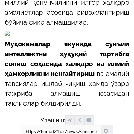
миллий қонунчиликни илғор халқаро
амалиётлар асосида ривожлантириш
бўйича фикр алмашдилар.
Муҳокамалар якунида сунъий
интеллектни ҳуқуқий тартибга
солиш соҳасида халқаро ва илмий
ҳамкорликни кенгайтириш
ва амалий
тавсиялар ишлаб чиқиш ҳамда ўзаро
тажриба алмашиш юзасидан
таклифлар билдирилди.
Улашиш:
https://hudud24.uz/news/sunii-intellektni-tartibga-solish-kanchalik-mukhim