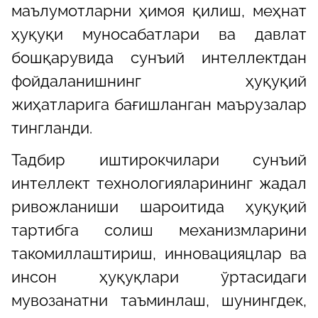
маълумотларни ҳимоя қилиш, меҳнат
ҳуқуқи муносабатлари ва давлат
бошқарувида сунъий интеллектдан
фойдаланишнинг ҳуқуқий
жиҳатларига бағишланган маърузалар
тингланди.
Тадбир иштирокчилари сунъий
интеллект технологияларининг жадал
ривожланиши шароитида ҳуқуқий
тартибга солиш механизмларини
такомиллаштириш, инновацияцлар ва
инсон ҳуқуқлари ўртасидаги
мувозанатни таъминлаш, шунингдек,