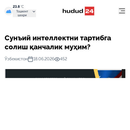
23.8
°C
Тошкент
шаҳри
Сунъий интеллектни тартибга
солиш қанчалик муҳим?
Ўзбекистон
18.06.2026
452