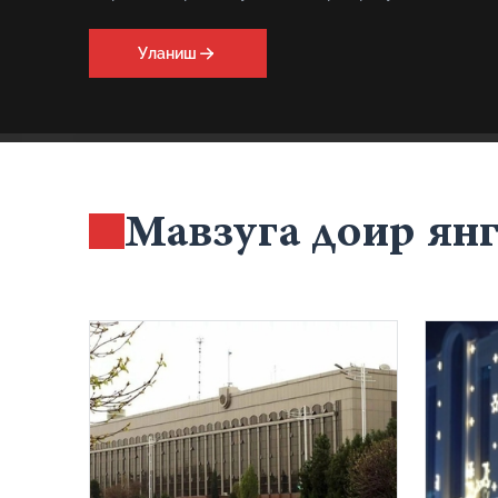
Уланиш
Мавзуга доир ян