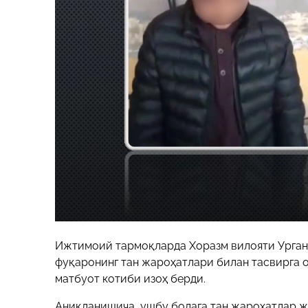
Ижтимоий тармоқларда Хоразм вилояти Урганч
фуқаронинг тан жароҳатлари билан тасвирга 
матбуот котиби изоҳ берди.
Аниқланишича, ушбу болага тан жароҳатлар жо