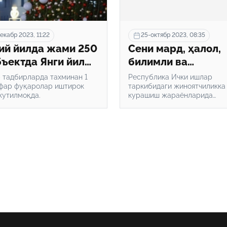
екабр 2023, 11:22
25-октябр 2023, 08:35
й йилда жами 250
Сени мард, ҳалол,
бъектда Янги йил
билимли ва
ам тадбирлари
ватанпарвар бўли
 тадбирларда тахминан 1
Республика Ички ишлар
зилади
фар фуқаролар иштирок
ҳасадгўйлар
таркибидаги жиноятчиликка
кутилмоқда.
курашиш жараёнларида
томонидан бўҳтон 
жонкуярлик кўрсата олган 
туҳматларга
Эргаш Ишмуратов 1990-йил
“воқеалари”, унга ёғдирилга
учрашингга кафол
туҳмат ва фитналар, “катта
булолмайди – Соб
ўйин”дан четлаштириш
жараёнлари ҳамда унинг
ИИВ ходими
оқибатлари ҳақида сўзлаб б