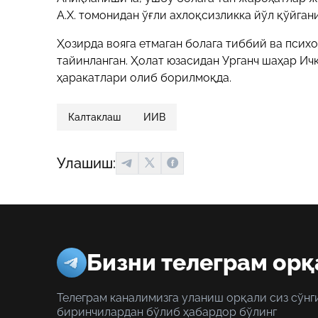
A.X. томонидан ўғли ахлоқсизликка йўл қўйган
Ҳозирда вояга етмаган болага тиббий ва психо
тайинланган. Ҳолат юзасидан Урганч шаҳар И
ҳаракатлари олиб борилмоқда.
Калтаклаш
ИИВ
Улашиш:
Бизни телеграм орқ
Телеграм каналимизга уланиш орқали сиз сўнг
биринчилардан бўлиб ҳабардор бўлинг