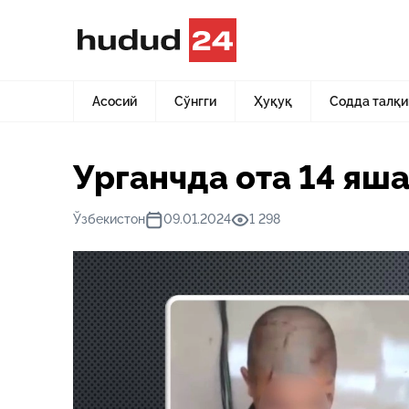
Асосий
Янгиликлар
Урганчда ота 14 яшар боласини а
Асосий
Сўнгги
Ҳуқуқ
Содда талқи
Урганчда ота 14 яш
Ўзбекистон
09.01.2024
1 298