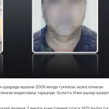
29-июн 2026, 10:29
Халқ билан очиқ мулоқот — ин
манфаатларига хизмат қилувч
давлат бошқарувининг муҳим 
25-июн 2026, 11:04
Электрон обуна: ҳуқуқий ахбо
тез ва қулай йўл
23-июн 2026, 10:05
Хусусий боғчада 5 ой ишлаб д
чиқиш мумкинми?
 шаҳрида яшовчи 2009 йилда туғилган, вояга етмаган
олинган видеолавҳа тарқалди. Ҳолатга Ички ишлар вазир
рий йилнинг 7 январь куни ўзининг отаси 1972 йилда туғ