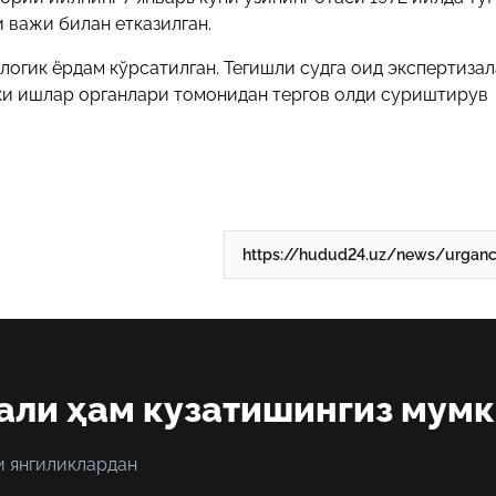
и важи билан етказилган.
логик ёрдам кўрсатилган. Тегишли судга оид экспертиза
чки ишлар органлари томонидан тергов олди суриштирув
али ҳам кузатишингиз мум
и янгиликлардан