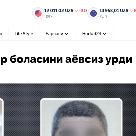
ёвсиз урди
12 011,02
UZS
13 958,01
UZS
49,13
1
USD
EUR
н
Life Style
Барчаси
Hudud24
Тошкент ш.
ар боласини аёвсиз урди
05-август 2026, 04:36
Мустақилликнинг 35 йили: бирл
тараққиёт ва фаровонлик сари
24-июл 2026, 11:10
Электрон обуна: ҳуқуқий ахбо
тез ва қулай йўл
15-июл 2026, 05:11
Ҳуқуқий билимларни интеракт
форматда ўрганиш имконияти