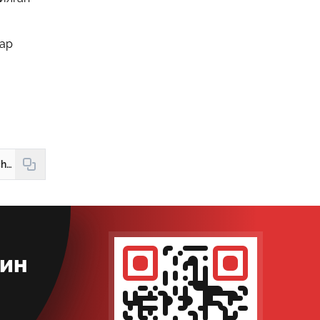
лар
https://hudud24.uz/news/urganchda-ota-14-iashar-bolasini-aiovsiz-urdi
кин