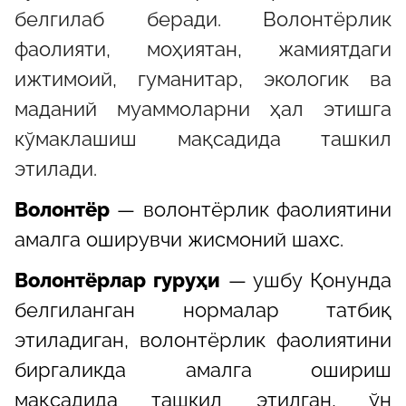
белгилаб беради. Волонтёрлик
фаолияти, моҳиятан, жамиятдаги
ижтимоий, гуманитар, экологик ва
маданий муаммоларни ҳал этишга
кўмаклашиш мақсадида ташкил
этилади.
Волонтёр
— волонтёрлик фаолиятини
амалга оширувчи жисмоний шахс.
Волонтёрлар гуруҳи
— ушбу Қонунда
белгиланган нормалар татбиқ
этиладиган, волонтёрлик фаолиятини
биргаликда амалга ошириш
мақсадида ташкил этилган, ўн