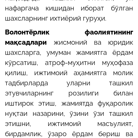
нафаргача кишидан иборат бўлган
шахсларнинг ихтиёрий гуруҳи.
Волонтёрлик фаолиятининг
мақсадлари
жисмоний ва юридик
шахсларга, умуман жамиятга ёрдам
кўрсатиш, атроф-муҳитни муҳофаза
қилиш, ижтимоий аҳамиятга молик
тадбирларда уларни ташкил
этувчиларнинг розилиги билан
иштирок этиш, жамиятда фуқаролик
нуқтаи назарини, ўзини ўзи ташкил
этишни, ижтимоий масъулият,
бирдамлик, ўзаро ёрдам бериш ва