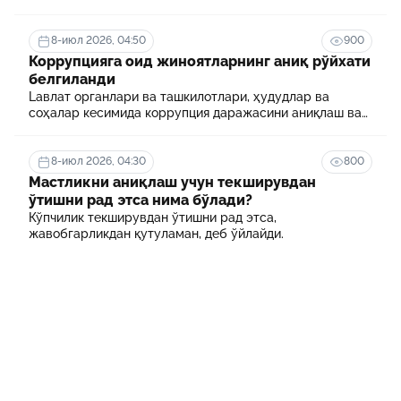
8-июл 2026, 04:50
900
Коррупцияга оид жиноятларнинг аниқ рўйхати
белгиланди
Lавлат органлари ва ташкилотлари, ҳудудлар ва
соҳалар кесимида коррупция даражасини аниқлаш ва
уни минималлаштириш мақсадида коррупцияга оид
хавф-хатарлар харитаси шакллантирилади
8-июл 2026, 04:30
800
Мастликни аниқлаш учун текширувдан
ўтишни рад этса нима бўлади?
Кўпчилик текширувдан ўтишни рад этса,
жавобгарликдан қутуламан, деб ўйлайди.