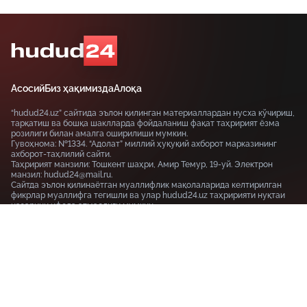
Асосий
Биз ҳақимизда
Алоқа
“hudud24.uz” сайтида эълон қилинган материаллардан нусха кўчириш,
тарқатиш ва бошқа шаклларда фойдаланиш фақат таҳририят ёзма
розилиги билан амалга оширилиши мумкин.
Гувоҳнома: №1334. “Адолат” миллий ҳуқуқий ахборот марказининг
ахборот-таҳлилий сайти.
Таҳририят манзили: Тошкент шаҳри, Амир Темур, 19-уй. Электрон
манзил: hudud24@mail.ru.
Сайтда эълон қилинаётган муаллифлик мақолаларида келтирилган
фикрлар муаллифга тегишли ва улар hudud24.uz таҳририяти нуқтаи
назарини ифода этмаслиги мумкин.
Тошкент шаҳри, 19-уй Амир Темур шоҳкўчаси, Tashkent
100115
+99855-510-47-87
Фойдаланиш шартлари
Махфийлик сиёсати