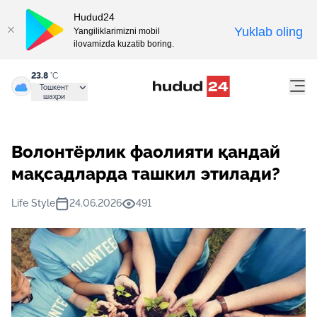
Hudud24
Yuklab oling
Yangiliklarimizni mobil
ilovamizda kuzatib boring.
23.8
°C
Тошкент
шаҳри
Волонтёрлик фаолияти қандай
мақсадларда ташкил этилади?
Life Style
24.06.2026
491