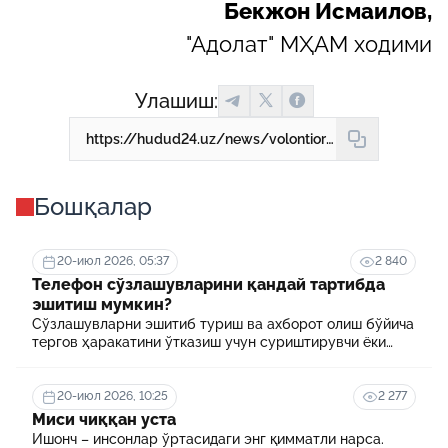
Бекжон Исмаилов,
"Адолат" МҲАМ ходими
Улашиш:
https://hudud24.uz/news/volontiorlik-faoliiati-kandai-maksadlarda-tashkil-etiladi
Бошқалар
20-июл 2026, 05:37
2 840
Телефон сўзлашувларини қандай тартибда
эшитиш мумкин?
Сўзлашувларни эшитиб туриш ва ахборот олиш бўйича
тергов ҳаракатини ўтказиш учун суриштирувчи ёки
терговчи тегишли илтимоснома киритади.
20-июл 2026, 10:25
2 277
Миси чиққан уста
Ишонч – инсонлар ўртасидаги энг қимматли нарса.