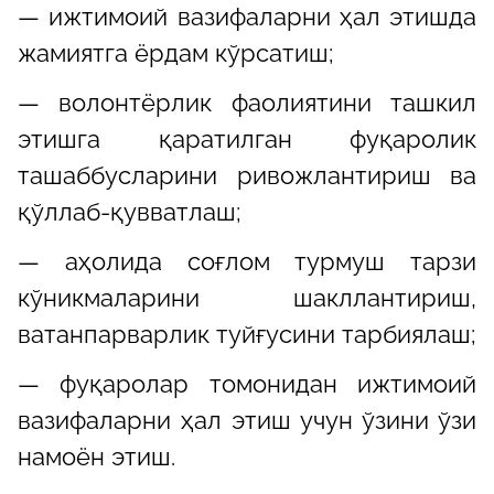
— ижтимоий вазифаларни ҳал этишда
жамиятга ёрдам кўрсатиш;
— волонтёрлик фаолиятини ташкил
этишга қаратилган фуқаролик
ташаббусларини ривожлантириш ва
қўллаб-қувватлаш;
— аҳолида соғлом турмуш тарзи
кўникмаларини шакллантириш,
ватанпарварлик туйғусини тарбиялаш;
— фуқаролар томонидан ижтимоий
вазифаларни ҳал этиш учун ўзини ўзи
намоён этиш.