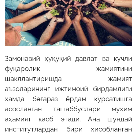
Замонавий ҳуқуқий давлат ва кучли
фуқаролик жамиятини
шакллантиришда жамият
аъзоларининг ижтимоий бирдамлиги
ҳамда беғараз ёрдам кўрсатишга
асосланган ташаббуслари муҳим
аҳамият касб этади. Ана шундай
институтлардан бири ҳисобланган