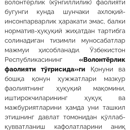
волонтёрлик (кўнгиллилик) фаолияти
бугунги кунда шунчаки ахлоқий-
инсонпарварлик ҳаракати эмас, балки
норматив-ҳуқуқий жиҳатдан тартибга
солинадиган тизимли муносабатлар
мажмуи ҳисобланади. Ўзбекистон
Республикасининг
«Волонтёрлик
фаолияти тўғрисида»ги
Қонуни ва
бошқа қонун ҳужжатлари мазкур
фаолиятнинг ҳуқуқий мақомини,
иштирокчиларининг ҳуқуқ ва
мажбуриятларини ҳамда уни ташкил
этишнинг давлат томонидан қўллаб-
қувватланиш кафолатларини аниқ