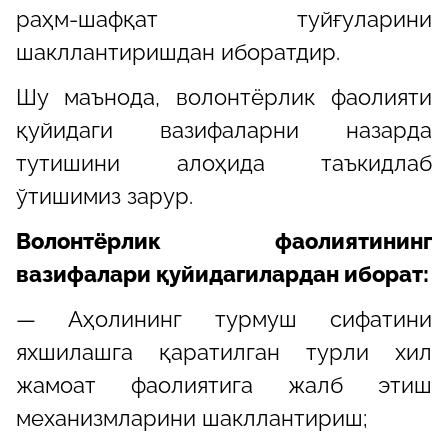
раҳм-шафқат туйғуларини
шакллантиришдан иборатдир.
Шу маънода, волонтёрлик фаолияти
қуйидаги вазифаларни назарда
тутишини алоҳида таъкидлаб
ўтишимиз зарур.
Волонтёрлик фаолиятининг
вазифалари қуйидагилардан иборат:
— Аҳолининг турмуш сифатини
яхшилашга қаратилган турли хил
жамоат фаолиятига жалб этиш
механизмларини шакллантириш;