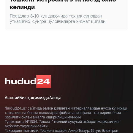
келинди
Поездлар 8-10 кун давомида техник синовдан
ўтказилиб, сўнгра йўловчиларга хизмат қилади.
Асосий
Биз ҳақимизда
Алоқа
“hudud24.uz” сайтида эълон қилинган материаллардан нусха кўчириш,
тарқатиш ва бошқа шаклларда фойдаланиш фақат таҳририят ёзма
розилиги билан амалга оширилиши мумкин.
Гувоҳнома: №1334. “Адолат” миллий ҳуқуқий ахборот марказининг
ахборот-таҳлилий сайти.
Таҳририят манзили: Тошкент шаҳри, Амир Темур, 19-уй. Электрон