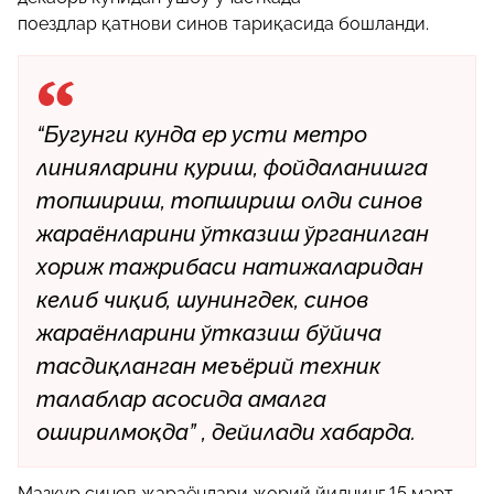
поездлар қатнови синов тариқасида бошланди.
“Бугунги кунда ер усти метро
линияларини қуриш, фойдаланишга
топшириш, топшириш олди синов
жараёнларини ўтказиш ўрганилган
хориж тажрибаси натижаларидан
келиб чиқиб, шунингдек, синов
жараёнларини ўтказиш бўйича
тасдиқланган меъёрий техник
талаблар асосида амалга
оширилмоқда” , дейилади хабарда.
Мазкур синов жараёнлари жорий йилнинг 15 март