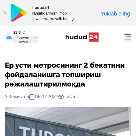
Hudud24
Yuklab oling
Yangiliklarimizni mobil
ilovamizda kuzatib boring.
23.8
°C
Тошкент
шаҳри
Ер усти метросининг 2 бекатини
фойдаланишга топшириш
режалаштирилмоқда
Ўзбекистон
08.02.2024
1 306