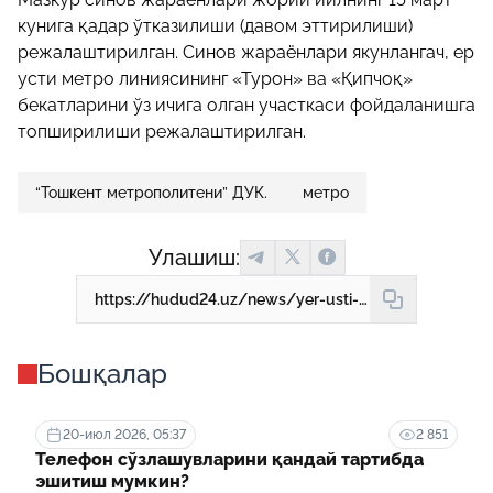
кунига қадар ўтказилиши (давом эттирилиши)
режалаштирилган. Синов жараёнлари якунлангач, ер
усти метро линиясининг «Турон» ва «Қипчоқ»
бекатларини ўз ичига олган участкаси фойдаланишга
топширилиши режалаштирилган.
“Тошкент метрополитени” ДУК.
метро
Улашиш:
https://hudud24.uz/news/yer-usti-metrosining-2-bekatini-foydalanishga-topshirish-rejalashtirilmoqda
Бошқалар
20-июл 2026, 05:37
2 851
Телефон сўзлашувларини қандай тартибда
эшитиш мумкин?