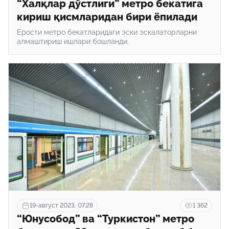
“Халқлар дўстлиги” метро бекатига
кириш қисмларидан бири ёпилади
Ерости метро бекатларидаги эски эскалаторларни
алмаштириш ишлари бошланди.
19-август 2023, 07:28
1 362
“Юнусобод” ва “Туркистон” метро