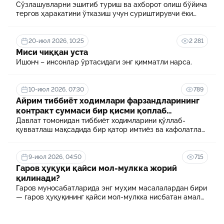
Сўзлашувларни эшитиб туриш ва ахборот олиш бўйича
тергов ҳаракатини ўтказиш учун суриштирувчи ёки
терговчи тегишли илтимоснома киритади.
20-июл 2026, 10:25
2 281
Миси чиққан уста
Ишонч – инсонлар ўртасидаги энг қимматли нарса.
10-июл 2026, 07:30
789
Айрим тиббиёт ходимлари фарзандларининг
контракт суммаси бир қисми қоплаб
берилади
Давлат томонидан тиббиёт ходимларини қўллаб-
қувватлаш мақсадида бир қатор имтиёз ва кафолатлар
белгиланган. Шулардан бири айрим тиббиёт
ходимлари фарзандларининг олий таълим
муассасасида ўқиш учун тўланадиган контракт
9-июл 2026, 04:50
715
маблағининг бир қисмини қоплаб бериш тартибидир
Гаров ҳуқуқи қайси мол-мулкка жорий
қилинади?
Гаров муносабатларида энг муҳим масалалардан бири
— гаров ҳуқуқининг қайси мол-мулкка нисбатан амал
қилиши ҳисобланади.