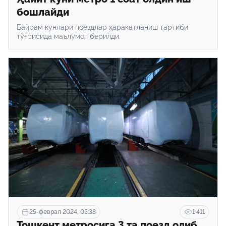
бошлайди
Байрам кунлари поездлар ҳаракатланиш тартиби
тўғрисида маълумот берилди.
25-феврал 2024, 05:38
1 411
Тошкент метросига 3 та поезд олиб