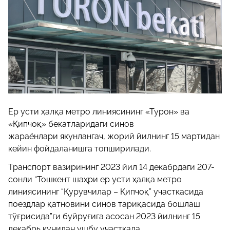
Ер усти ҳалқа метро линиясининг «Турон» ва
«Қипчоқ» бекатларидаги синов
жараёнлари якунлангач, жорий йилнинг 15 мартидан
кейин фойдаланишга топширилади.
Транспорт вазирининг 2023 йил 14 декабрдаги 207-
сонли “Тошкент шаҳри ер усти ҳалқа метро
линиясининг “Қурувчилар – Қипчоқ” участкасида
поездлар қатновини синов тариқасида бошлаш
тўғрисида”ги буйруғига асосан 2023 йилнинг 15
декабрь кунидан ушбу участкада