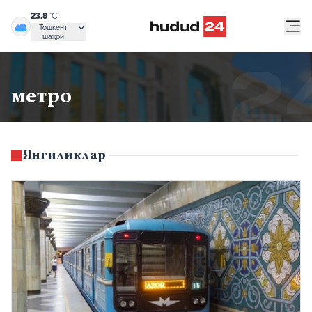
23.8
°C
Тошкент
шаҳри
метро
Янгиликлар