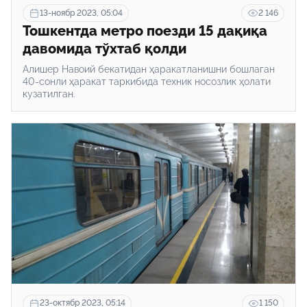
13-ноябр 2023, 05:04
2 146
Тошкентда метро поезди 15 дақиқа
давомида тўхтаб қолди
Алишер Навоий бекатидан ҳаракатланишни бошлаган
40-сонли ҳаракат таркибида техник носозлик ҳолати
кузатилган.
23-октябр 2023, 05:14
1 150