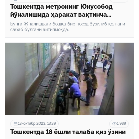
Тошкентда метронинг Юнусобод
йўналишида ҳаракат вақтинча
тўхтаб қолди
Бунга йўналишдаги бошқа бир поезд бузилиб қолгани
сабаб бўлгани айтилмоқда.
13-октябр 2023, 13:39
1 989
Тошкентда 18 ёшли талаба қиз ўзини