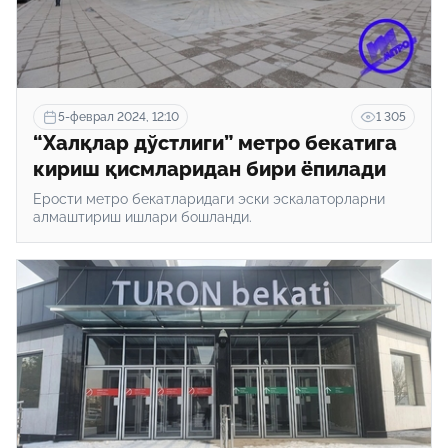
5-феврал 2024, 12:10
1 305
“Халқлар дўстлиги” метро бекатига
кириш қисмларидан бири ёпилади
Ерости метро бекатларидаги эски эскалаторларни
алмаштириш ишлари бошланди.