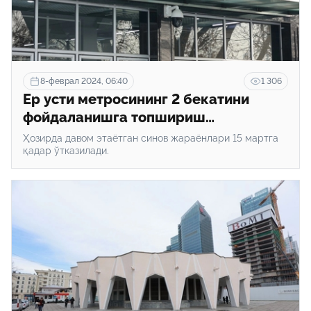
8-феврал 2024, 06:40
1 306
Ер усти метросининг 2 бекатини
фойдаланишга топшириш
режалаштирилмоқда
Ҳозирда давом этаётган синов жараёнлари 15 мартга
қадар ўтказилади.