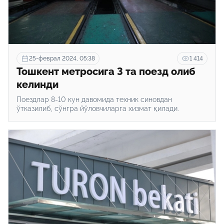
25-феврал 2024, 05:38
1 414
Тошкент метросига 3 та поезд олиб
келинди
Поездлар 8-10 кун давомида техник синовдан
ўтказилиб, сўнгра йўловчиларга хизмат қилади.