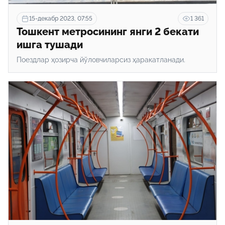
15-декабр 2023, 07:55
1 361
Тошкент метросининг янги 2 бекати
ишга тушади
Поездлар ҳозирча йўловчиларсиз ҳаракатланади.