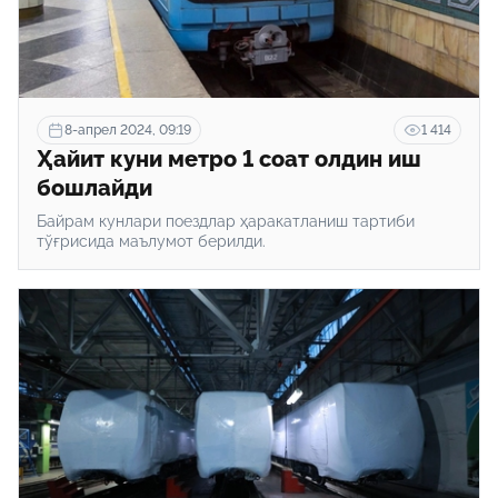
8-апрел 2024, 09:19
1 414
Ҳайит куни метро 1 соат олдин иш
бошлайди
Байрам кунлари поездлар ҳаракатланиш тартиби
тўғрисида маълумот берилди.