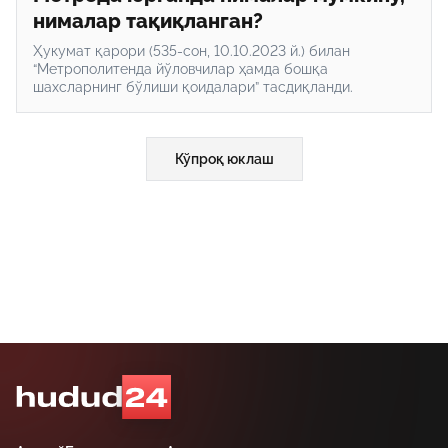
нималар тақиқланган?
Ҳукумат қарори (535-сон, 10.10.2023 й.) билан
“Метрополитенда йўловчилар ҳамда бошқа
шахсларнинг бўлиши қоидалари” тасдиқланди.
Кўпроқ юклаш