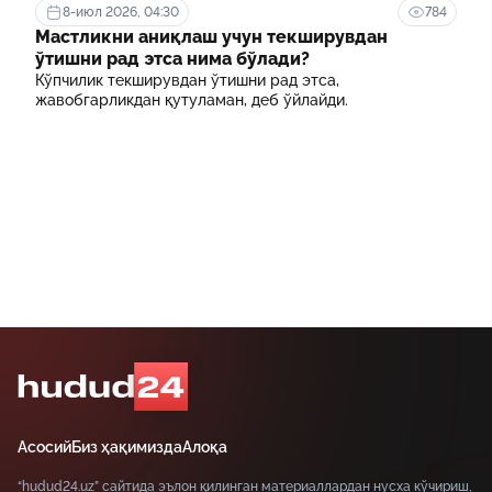
8-июл 2026, 04:30
784
Мастликни аниқлаш учун текширувдан
ўтишни рад этса нима бўлади?
Кўпчилик текширувдан ўтишни рад этса,
жавобгарликдан қутуламан, деб ўйлайди.
Асосий
Биз ҳақимизда
Алоқа
“hudud24.uz” сайтида эълон қилинган материаллардан нусха кўчириш,