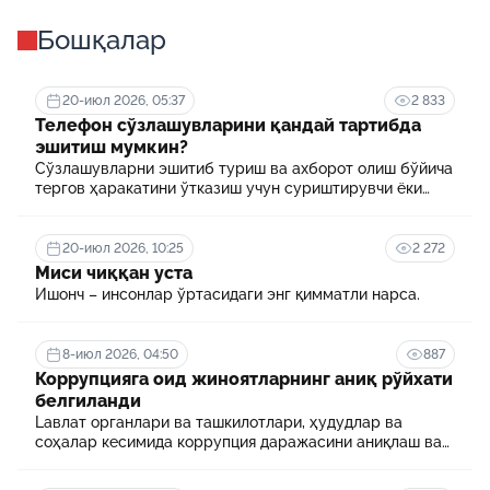
Бошқалар
20-июл 2026, 05:37
2 833
Телефон сўзлашувларини қандай тартибда
эшитиш мумкин?
Сўзлашувларни эшитиб туриш ва ахборот олиш бўйича
тергов ҳаракатини ўтказиш учун суриштирувчи ёки
терговчи тегишли илтимоснома киритади.
20-июл 2026, 10:25
2 272
Миси чиққан уста
Ишонч – инсонлар ўртасидаги энг қимматли нарса.
8-июл 2026, 04:50
887
Коррупцияга оид жиноятларнинг аниқ рўйхати
белгиланди
Lавлат органлари ва ташкилотлари, ҳудудлар ва
соҳалар кесимида коррупция даражасини аниқлаш ва
уни минималлаштириш мақсадида коррупцияга оид
хавф-хатарлар харитаси шакллантирилади