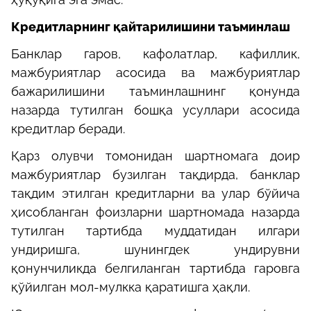
Кредитларнинг қайтарилишини таъминлаш
Банклар гаров, кафолатлар, кафиллик,
мажбуриятлар асосида ва мажбуриятлар
бажарилишини таъминлашнинг қонунда
назарда тутилган бошқа усуллари асосида
кредитлар беради.
Қарз олувчи томонидан шартномага доир
мажбуриятлар бузилган тақдирда, банклар
тақдим этилган кредитларни ва улар бўйича
ҳисобланган фоизларни шартномада назарда
тутилган тартибда муддатидан илгари
ундиришга, шунингдек ундирувни
қонунчиликда белгиланган тартибда гаровга
қўйилган мол-мулкка қаратишга ҳақли.