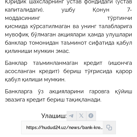
Юридик шахсларнинг устав фондидаги (устав
капиталидаги), ушбу Қонун 7-
моддасининг
тўртинчи
қисмида
кўрсатилмаган ва унинг талабларига
мувофиқ бўлмаган акциялари ҳамда улушлари
банклар томонидан таъминот сифатида қабул
қилиниши мумкин эмас.
Банклар таъминланмаган кредит (ишончга
асосланган кредит) бериш тўғрисида қарор
қабул қилиши мумкин.
Банкларга ўз акцияларини гаровга қўйиш
эвазига кредит бериш тақиқланади.
Улашиш:
https://hudud24.uz/news/bank-kreditlari-buiicha-foiz-stavkalarini-uzgartirish-mumkinmi