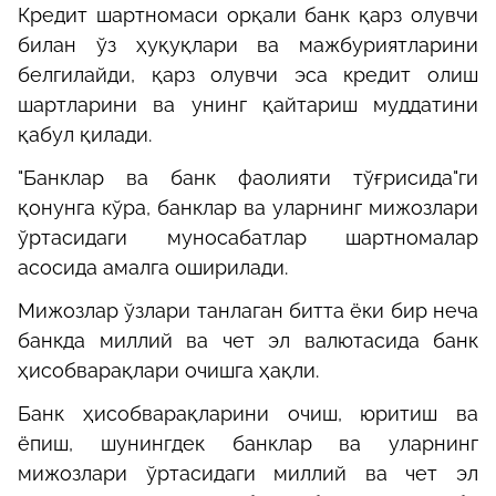
Кредит шартномаси орқали банк қарз
олувчи
билан ўз ҳуқуқлари ва мажбуриятларини
белгилайди, қарз олувчи эса
кредит олиш
шартларини ва унинг қайтариш муддатини
қабул қилади.
"Банклар ва банк фаолияти тўғрисида"ги
қонунга кўра, банклар ва уларнинг мижозлари
ўртасидаги муносабатлар шартномалар
асосида амалга
оширилади.
Мижозлар ўзлари танлаган битта ёки бир неча
банкда миллий ва чет эл валютасида банк
ҳисобварақлари очишга ҳақли.
Банк ҳисобварақларини очиш, юритиш ва
ёпиш, шунингдек банклар ва уларнинг
мижозлари ўртасидаги миллий ва чет эл