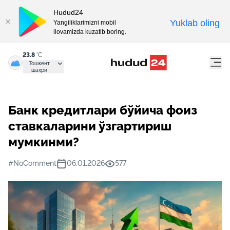
Hudud24
Yuklab oling
Yangiliklarimizni mobil
ilovamizda kuzatib boring.
23.8
°C
Тошкент
шаҳри
Банк кредитлари бўйича фоиз
ставкаларини ўзгартириш
мумкинми?
#NoComment
06.01.2026
577