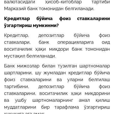
валютасидаги ҳисоб-китоблар тартиби
Марказий банк томонидан белгиланади.
Кредитлар бўйича фоиз ставкаларини
ўзгартириш мумкинми?
Кредитлар, депозитлар бўйича фоиз
ставкалари, банк операцияларига оид
воситачилик ҳақи миқдори банк томонидан
мустақил белгиланади.
Банк мижозлар билан тузилган шартномалар
шартларини, шу жумладан кредитлар бўйича
фоиз ставкаларини ва уларни белгилаш
тартибини, депозитлар бўйича фоиз
ставкаларини, воситачилик ҳақи миқдорини
ва ушбу шартномаларнинг амал қилиш
муддатларини бир тарафлама ўзгартириш
ҳуқуқига эга эмас.