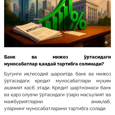
Банк ва мижоз ўртасидаги
муносабатлар
қандай тартибга солинади?
Бугунги иқтисодий шароитда банк ва мижоз
ўртасидаги кредит
муносабатлари муҳим
аҳамият касб этади. Кредит шартномаси банк
ва қарз
олувчи ўртасидаги ўзаро масъулият ва
мажбуриятларни аниқлаб,
уларнинг
муносабатларини тартибга солади.