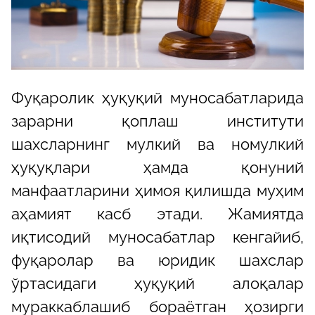
Фуқаролик ҳуқуқий муносабатларида
зарарни қоплаш институти
шахсларнинг мулкий ва номулкий
ҳуқуқлари ҳамда қонуний
манфаатларини ҳимоя қилишда муҳим
аҳамият касб этади. Жамиятда
иқтисодий муносабатлар кенгайиб,
фуқаролар ва юридик шахслар
ўртасидаги ҳуқуқий алоқалар
мураккаблашиб бораётган ҳозирги