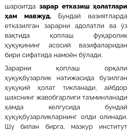
шароитда
зарар етказиш ҳолатлари
ҳам мавжуд.
Бундай вазиятларда
етказилган зарарни адолатли ва ўз
вақтида қоплаш фуқаролик
ҳуқуқининг асосий вазифаларидан
бири сифатида намоён бўлади.
Зарарни қоплаш орқали
ҳуқуқбузарлик натижасида бузилган
ҳуқуқий ҳолат тикланади, айбдор
шахснинг жавобгарлиги таъминланади
ҳамда келгусида бундай
ҳуқуқбузарликларнинг олди олинади.
Шу билан бирга, мазкур институт