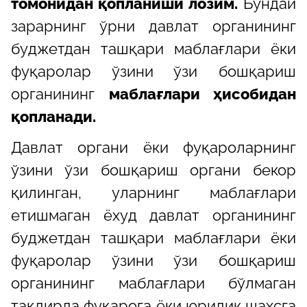
томонидан қопланиши лозим.
Бундай
зарарнинг ўрни давлат органининг
буджетдан ташқари маблағлари ёки
фуқаролар ўзини ўзи бошқариш
органининг
маблағлари ҳисобидан
қопланади.
Давлат органи ёки фуқароларнинг
ўзини ўзи бошқариш органи бекор
қилинган, уларнинг маблағлари
етишмаган ёхуд давлат органининг
буджетдан ташқари маблағлари ёки
фуқаролар ўзини ўзи бошқариш
органининг маблағлари бўлмаган
тақдирда фуқарога ёки юридик шахсга