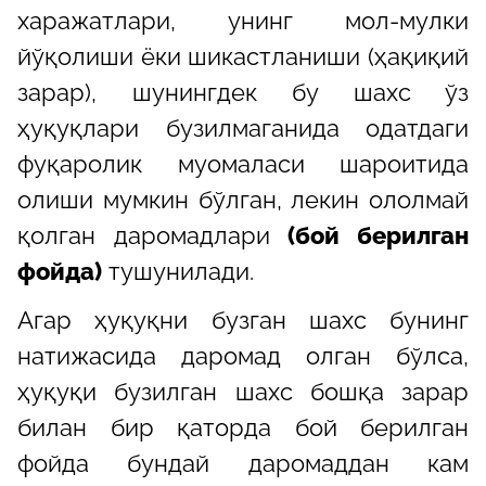
харажатлари, унинг мол-мулки
йўқолиши ёки шикастланиши (ҳақиқий
зарар), шунингдек бу шахс ўз
ҳуқуқлари бузилмаганида одатдаги
фуқаролик муомаласи шароитида
олиши мумкин бўлган, лекин ололмай
қолган даромадлари
(бой берилган
фойда)
тушунилади.
Агар ҳуқуқни бузган шахс бунинг
натижасида даромад олган бўлса,
ҳуқуқи бузилган шахс бошқа зарар
билан бир қаторда бой берилган
фойда бундай даромаддан кам