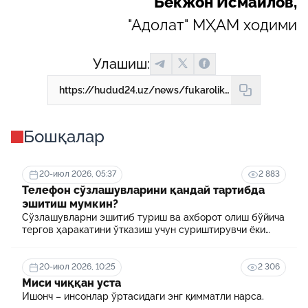
Бекжон Исмаилов,
"Адолат" МҲАМ ходими
Улашиш:
https://hudud24.uz/news/fukarolik-khukukii-munosabatlarida-zararni-koplash-tartibi-kandai
Бошқалар
20-июл 2026, 05:37
2 883
Телефон сўзлашувларини қандай тартибда
эшитиш мумкин?
Сўзлашувларни эшитиб туриш ва ахборот олиш бўйича
тергов ҳаракатини ўтказиш учун суриштирувчи ёки
терговчи тегишли илтимоснома киритади.
20-июл 2026, 10:25
2 306
Миси чиққан уста
Ишонч – инсонлар ўртасидаги энг қимматли нарса.