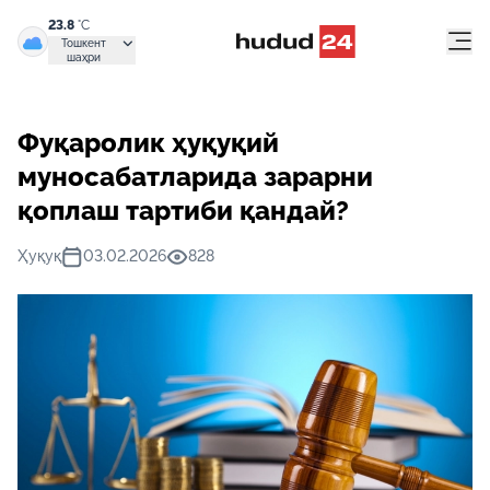
23.8
°C
Тошкент
шаҳри
Фуқаролик ҳуқуқий
муносабатларида зарарни
қоплаш тартиби қандай?
Ҳуқуқ
03.02.2026
828