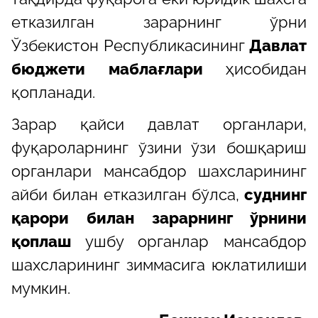
етказилган зарарнинг ўрни
Ўзбекистон Республикасининг
Давлат
бюджети маблағлари
ҳисобидан
қопланади.
Зарар қайси давлат органлари,
фуқароларнинг ўзини ўзи бошқариш
органлари мансабдор шахсларининг
айби билан етказилган бўлса,
суднинг
қарори билан зарарнинг ўрнини
қоплаш
ушбу органлар мансабдор
шахсларининг зиммасига юклатилиши
мумкин.