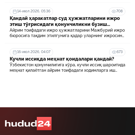
14-июл 2026, 05:36
708
Қандай ҳаракатлар суд ҳужжатларини ижро
этиш тўғрисидаги қонунчиликни бузиш
ҳисобланади? 5 муҳим факт
Айрим тоифадаги ижро ҳужжатларини Мажбурий ижро
бюросига тақдим этилгунига қадар уларнинг ижросини
таъминламаслик маъмурий ҳуқуқбузарлик
ҳисобланади.
16-июл 2026, 04:07
673
Кучли иссиқда меҳнат қоидалари қандай?
Ўзбекистон қонунчилигига кўра, кучли иссиқ шароитида
меҳнат қилаётган айрим тоифадаги ходимларга иш
куни давомида қўшимча танаффуслар берилиши
мумкин. Шунингдек, иш берувчилар дам олиш учун
қулай шароит яратиши ва зарур ҳолларда ходимларни
масофавий ишга ўтказиши мумкин.