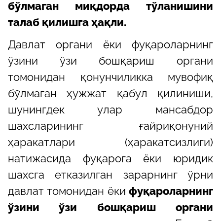
бўлмаган миқдорда тўланишини
талаб қилишга ҳақли.
Давлат органи ёки фуқароларнинг
ўзини ўзи бошқариш органи
томонидан қонунчиликка мувофиқ
бўлмаган ҳужжат қабул қилиниши,
шунингдек улар мансабдор
шахсларининг ғайриқонуний
ҳаракатлари (ҳаракатсизлиги)
натижасида фуқарога ёки юридик
шахсга етказилган зарарнинг ўрни
давлат томонидан ёки
фуқароларнинг
ўзини ўзи бошқариш органи