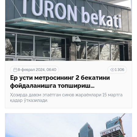
8-феврал 2024, 06:40
1 306
Ер усти метросининг 2 бекатини
фойдаланишга топшириш
режалаштирилмоқда
Ҳозирда давом этаётган синов жараёнлари 15 мартга
қадар ўтказилади.