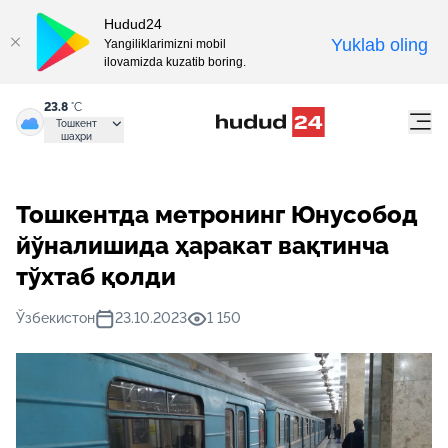
Hudud24
Yuklab oling
Yangiliklarimizni mobil
ilovamizda kuzatib boring.
23.8
°C
Тошкент
шаҳри
Тошкентда метронинг Юнусобод
йўналишида ҳаракат вақтинча
тўхтаб қолди
Ўзбекистон
23.10.2023
1 150