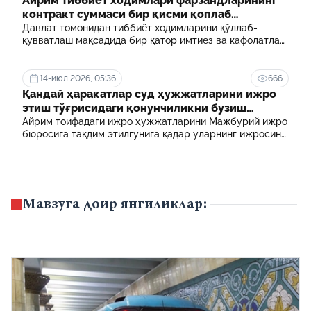
Айрим тиббиёт ходимлари фарзандларининг
контракт суммаси бир қисми қоплаб
берилади
Давлат томонидан тиббиёт ходимларини қўллаб-
қувватлаш мақсадида бир қатор имтиёз ва кафолатлар
белгиланган. Шулардан бири айрим тиббиёт
ходимлари фарзандларининг олий таълим
муассасасида ўқиш учун тўланадиган контракт
14-июл 2026, 05:36
666
маблағининг бир қисмини қоплаб бериш тартибидир
Қандай ҳаракатлар суд ҳужжатларини ижро
этиш тўғрисидаги қонунчиликни бузиш
ҳисобланади? 5 муҳим факт
Айрим тоифадаги ижро ҳужжатларини Мажбурий ижро
бюросига тақдим этилгунига қадар уларнинг ижросини
таъминламаслик маъмурий ҳуқуқбузарлик
ҳисобланади.
Мавзуга доир янгиликлар: