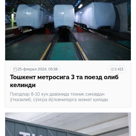
25-феврал 2024, 05:38
1 413
Тошкент метросига 3 та поезд олиб
келинди
Поездлар 8-10 кун давомида техник синовдан
ўтказилиб, сўнгра йўловчиларга хизмат қилади.