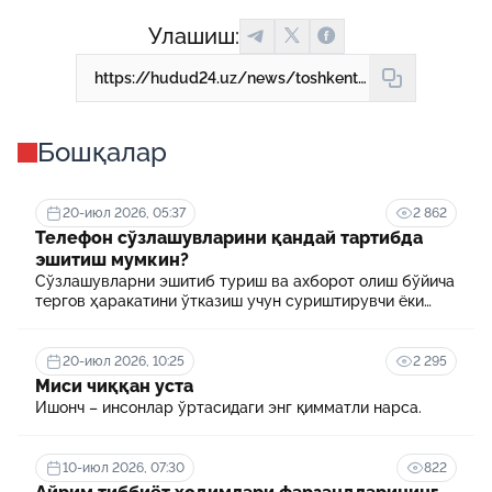
Улашиш:
https://hudud24.uz/news/toshkentda-metroning-yunusobod-junalishida-kharakat-vaktincha-tuhtab-koldi
Бошқалар
20-июл 2026, 05:37
2 862
Телефон сўзлашувларини қандай тартибда
эшитиш мумкин?
Сўзлашувларни эшитиб туриш ва ахборот олиш бўйича
тергов ҳаракатини ўтказиш учун суриштирувчи ёки
терговчи тегишли илтимоснома киритади.
20-июл 2026, 10:25
2 295
Миси чиққан уста
Ишонч – инсонлар ўртасидаги энг қимматли нарса.
10-июл 2026, 07:30
822