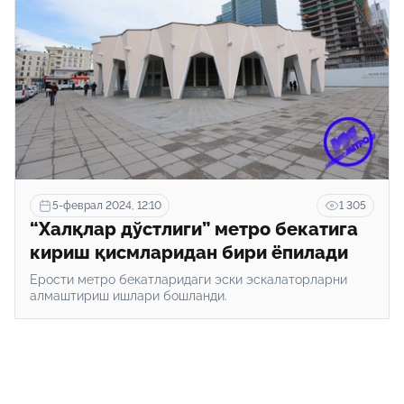
5-феврал 2024, 12:10
1 305
“Халқлар дўстлиги” метро бекатига
кириш қисмларидан бири ёпилади
Ерости метро бекатларидаги эски эскалаторларни
алмаштириш ишлари бошланди.