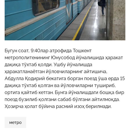
Бугун соат, 9:40лар атрофида Тошкент
метрополитенининг Юнусобод йўналишида ҳаракат
дақиқа тўхтаб қолди. Ушбу йўналишда
ҳаракатланаётган йўловчиларнинг айтишича,
Абдулла Қодирий бекатига борган поезд ўша ерда 15
дақиқа тўхтаб қолган ва йўловчиларни тушириб,
ортига қайтиб кетган. Бунга йўналишдаги бошқа бир
поезд бузилиб қолгани сабаб бўлгани айтилмоқда.
Ҳозирча ҳолат бўйича расмий изоҳ берилмади.
метро