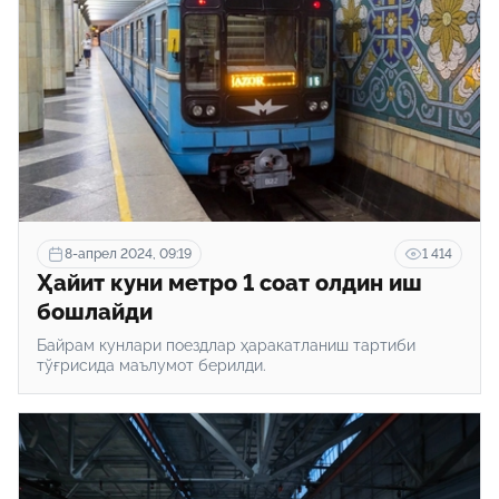
8-апрел 2024, 09:19
1 414
Ҳайит куни метро 1 соат олдин иш
бошлайди
Байрам кунлари поездлар ҳаракатланиш тартиби
тўғрисида маълумот берилди.