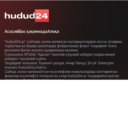
Асосий
Биз ҳақимизда
Алоқа
“hudud24.uz” сайтида эълон қилинган материаллардан нусха кўчириш,
тарқатиш ва бошқа шаклларда фойдаланиш фақат таҳририят ёзма
розилиги билан амалга оширилиши мумкин.
Гувоҳнома: №1334. “Адолат” миллий ҳуқуқий ахборот марказининг
ахборот-таҳлилий сайти.
Таҳририят манзили: Тошкент шаҳри, Амир Темур, 19-уй. Электрон
манзил: hudud24@mail.ru.
Сайтда эълон қилинаётган муаллифлик мақолаларида келтирилган
фикрлар муаллифга тегишли ва улар hudud24.uz таҳририяти нуқтаи
назарини ифода этмаслиги мумкин.
Тошкент шаҳри, 19-уй Амир Темур шоҳкўчаси, Tashkent
100115
+99855-510-47-87
Фойдаланиш шартлари
Махфийлик сиёсати
© HUDUD24.UZ 2019-2026 Барча ҳуқуқлар ҳимояланган
18+