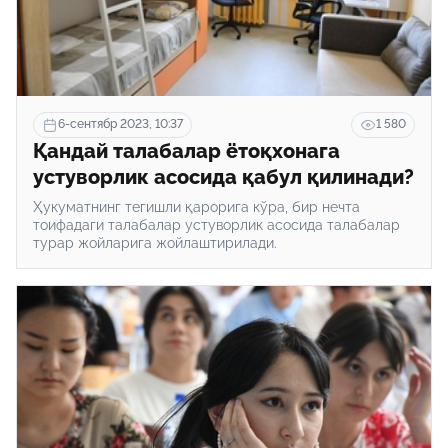
6-сентябр 2023, 10:37
1 580
Қандай талабалар ётоқхонага
устуворлик асосида қабул қилинади?
Ҳукуматнинг тегишли қарорига кўра, бир нечта
тоифадаги талабалар устуворлик асосида талабалар
турар жойларига жойлаштирилади.