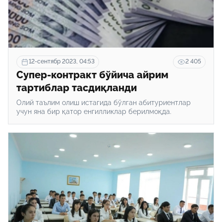
12-сентябр 2023, 04:53
2 405
Супер-контракт бўйича айрим
тартиблар тасдиқланди
Олий таълим олиш истагида бўлган абитуриентлар
учун яна бир қатор енгилликлар берилмоқда.