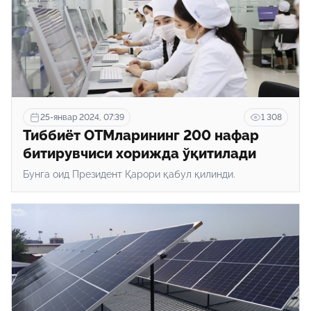
25-январ 2024, 07:39
1 308
Тиббиёт ОТМларининг 200 нафар
битирувчиси хорижда ўқитилади
Бунга оид Президент Қарори қабул қилинди.