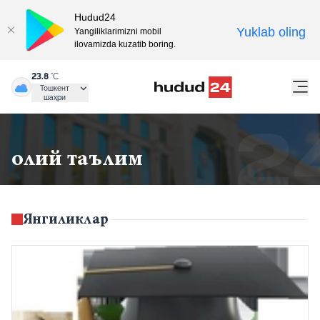
Hudud24
Yuklab oling
Yangiliklarimizni mobil
ilovamizda kuzatib boring.
23.8
°C
Тошкент
шаҳри
олий таълим
Янгиликлар