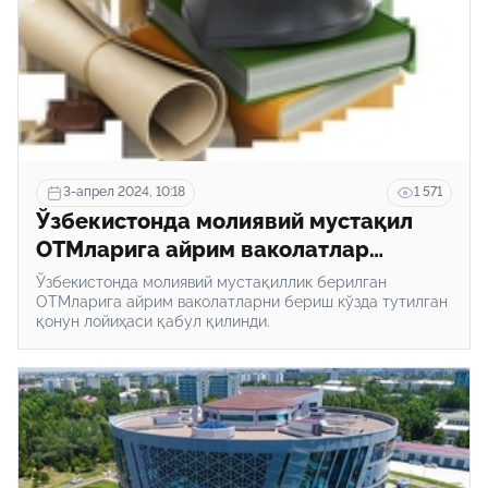
3-апрел 2024, 10:18
1 571
Ўзбекистонда молиявий мустақил
ОТМларига айрим ваколатлар
берилиши мумкин
Ўзбекистонда молиявий мустақиллик берилган
ОТМларига айрим ваколатларни бериш кўзда тутилган
қонун лойиҳаси қабул қилинди.