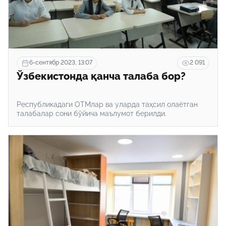
6-сентябр 2023, 13:07
2 091
Ўзбекистонда қанча талаба бор?
Республикадаги ОТМлар ва уларда таҳсил олаётган
талабалар сони бўйича маълумот берилди.