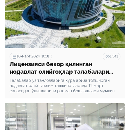
10-март 2024, 10:31
1 541
Лицензияси бекор қилинган
нодавлат олийгоҳлар талабалари
ўқиши кўчирилди
Талабалар ўз танловларига кўра ариза топширган
нодавлат олий таълим ташкилотларида 11-март
санасидан ўқишларини расман бошлашлари мумкин.