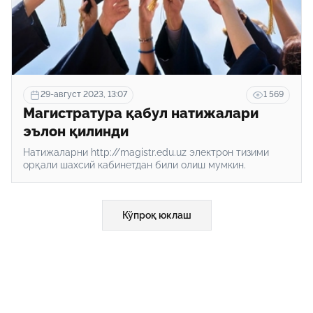
29-август 2023, 13:07
1 569
Магистратура қабул натижалари
эълон қилинди
Натижаларни http://magistr.edu.uz электрон тизими
орқали шахсий кабинетдан били олиш мумкин.
Кўпроқ юклаш