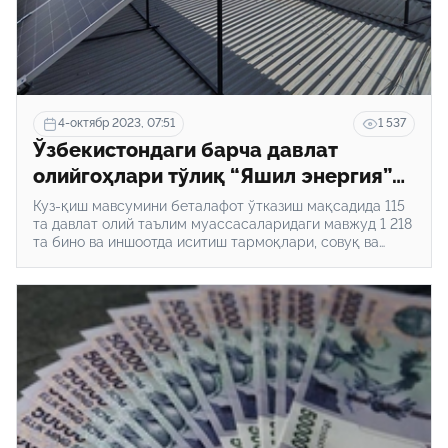
4-октябр 2023, 07:51
1 537
Ўзбекистондаги барча давлат
олийгоҳлари тўлиқ “Яшил энергия”
ахборот тизимига киритилди
Куз-қиш мавсумини беталафот ўтказиш мақсадида 115
та давлат олий таълим муассасаларидаги мавжуд 1 218
та бино ва иншоотда иситиш тармоқлари, совуқ ва
иссиқ сув тизими таъмирланган.