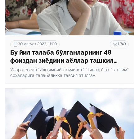
30-август 2023, 11:00
1 743
​​Бу йил талаба бўлганларнинг 48
фоиздан зиёдини аёллар ташкил
қилди
Улар асосан “Ижтимоий таъминот”, “Тиллар” ва “Таълим”
соҳаларига талабаликка тавсия этилган.