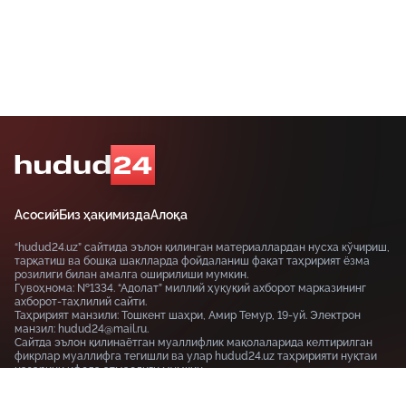
Асосий
Биз ҳақимизда
Алоқа
“hudud24.uz” сайтида эълон қилинган материаллардан нусха кўчириш,
тарқатиш ва бошқа шаклларда фойдаланиш фақат таҳририят ёзма
розилиги билан амалга оширилиши мумкин.
Гувоҳнома: №1334. “Адолат” миллий ҳуқуқий ахборот марказининг
ахборот-таҳлилий сайти.
Таҳририят манзили: Тошкент шаҳри, Амир Темур, 19-уй. Электрон
манзил: hudud24@mail.ru.
Сайтда эълон қилинаётган муаллифлик мақолаларида келтирилган
фикрлар муаллифга тегишли ва улар hudud24.uz таҳририяти нуқтаи
назарини ифода этмаслиги мумкин.