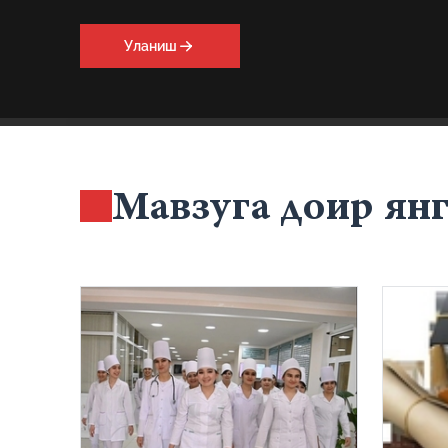
Уланиш
Мавзуга доир ян