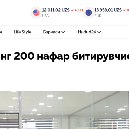
 битирувчиси хорижда ўқитилади
12 011,02
UZS
13 958,01
UZS
49,13
1
USD
EUR
н
Life Style
Барчаси
Hudud24
Тошкент ш.
нг 200 нафар битирувчи
05-август 2026, 04:36
Мустақилликнинг 35 йили: бирл
тараққиёт ва фаровонлик сари
24-июл 2026, 11:10
Электрон обуна: ҳуқуқий ахбо
тез ва қулай йўл
15-июл 2026, 05:11
Ҳуқуқий билимларни интеракт
форматда ўрганиш имконияти