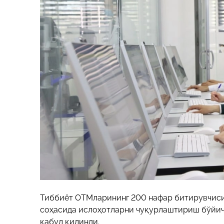
Тиббиёт ОТМларининг 200 нафар битирувчиси
соҳасида ислоҳотларни чуқурлаштириш бўйич
қабул қилинди.