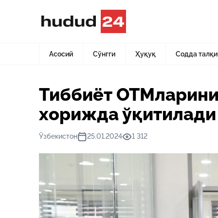
Асосий
Янгиликлар
Тиббиёт ОТМларининг 200 нафар
Асосий
Сўнгги
Ҳуқуқ
Содда талқи
Тиббиёт ОТМларини
хорижда ўқитилади
Ўзбекистон
25.01.2024
1 312