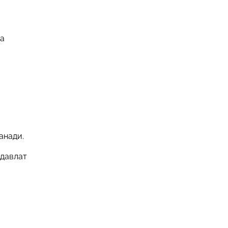
да
анади.
 давлат