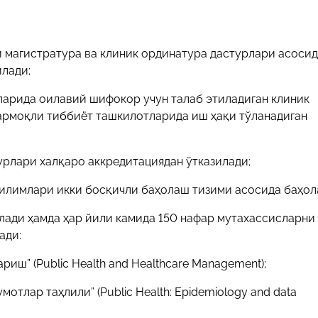
 магистратура ва клиник ординатура дастурлари асоси
лади;
арида оилавий шифокор учун талаб этиладиган клиник
армоқли тиббиёт ташкилотларида иш ҳақи тўланадиган
урлари халқаро аккредитациядан ўтказилади;
илимлари икки босқичли баҳолаш тизими асосида баҳол
ади ҳамда ҳар йили камида 150 нафар мутахассисларни
ади:
ш” (Public Health and Healthcare Management);
отлар таҳлили” (Public Health: Epidemiology and data