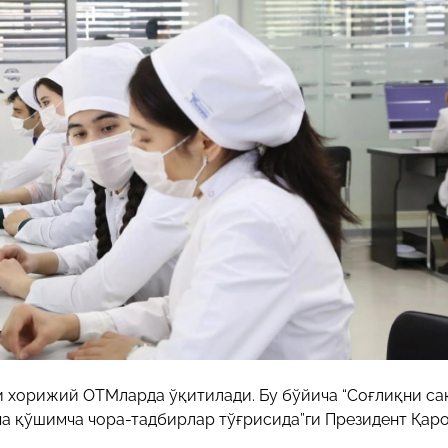
29-июн 2026, 10:29
Халқ билан очиқ мулоқот — ин
манфаатларига хизмат қилувч
давлат бошқарувининг муҳим 
25-июн 2026, 11:04
Электрон обуна: ҳуқуқий ахбо
тез ва қулай йўл
23-июн 2026, 10:05
Хусусий боғчада 5 ой ишлаб д
чиқиш мумкинми?
 хорижий ОТМларда ўқитилади. Бу бўйича “Соғлиқни с
а қўшимча чора-тадбирлар тўғрисида”ги Президент Қар