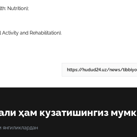
: Nutrition);
tivity and Rehabilitation).
али ҳам кузатишингиз мум
и янгиликлардан