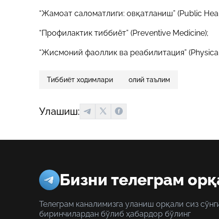
“Жамоат саломатлиги: овқатланиш” (Public Health
“Профилактик тиббиёт” (Preventive Medicine);
“Жисмоний фаоллик ва реабилитация” (Physical Ac
Тиббиёт ходимлари
олий таълим
Улашиш:
Бизни телеграм орқ
Телеграм каналимизга уланиш орқали сиз сўнг
биринчилардан бўлиб ҳабардор бўлинг