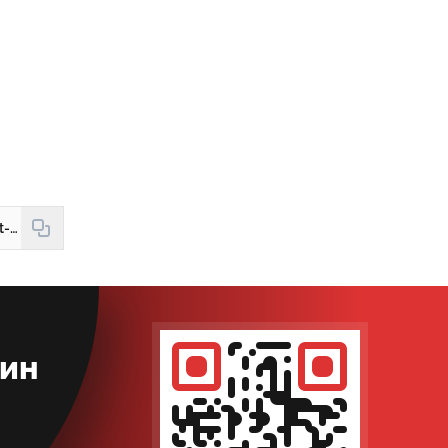
https://hudud24.uz/news/tibbiyot-otmlarining-200-nafar-bitiruvchisi-xorijda-oqitiladi
кин