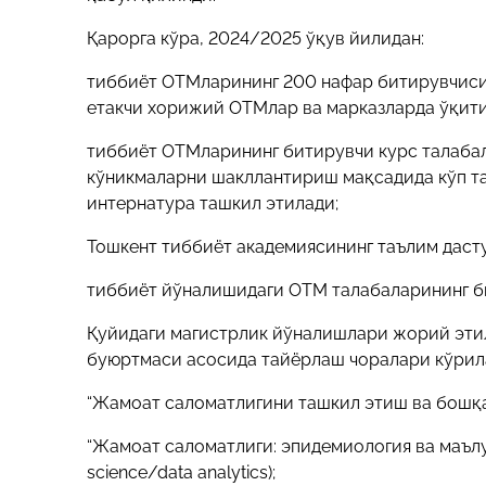
Қарорга кўра, 2024/2025 ўқув йилидан:
тиббиёт ОТМларининг 200 нафар битирувчиси
етакчи хорижий ОТМлар ва марказларда ўқити
тиббиёт ОТМларининг битирувчи курс талабал
кўникмаларни шакллантириш мақсадида кўп т
интернатура ташкил этилади;
Тошкент тиббиёт академиясининг таълим даст
тиббиёт йўналишидаги ОТМ талабаларининг б
Қуйидаги магистрлик йўналишлари жорий этил
буюртмаси асосида тайёрлаш чоралари кўрил
“Жамоат саломатлигини ташкил этиш ва бошқари
“Жамоат саломатлиги: эпидемиология ва маълум
science/data analytics);