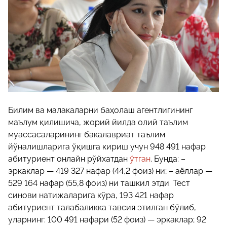
Билим ва малакаларни баҳолаш агентлигининг
маълум қилишича, жорий йилда олий таълим
муассасаларининг бакалавриат таълим
йўналишларига ўқишга кириш учун 948 491 нафар
абитуриент онлайн рўйхатдан
ўтган
. Бунда: –
эркаклар — 419 327 нафар (44,2 фоиз) ни; – аёллар —
529 164 нафар (55,8 фоиз) ни ташкил этди. Тест
синови натижаларига кўра, 193 421 нафар
абитуриент талабаликка тавсия этилган бўлиб,
уларнинг: 100 491 нафари (52 фоиз) — эркаклар; 92