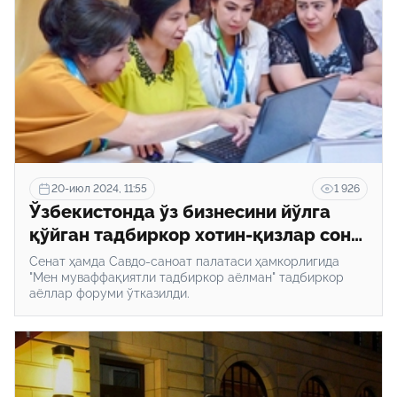
20-июл 2024, 11:55
1 926
Ўзбекистонда ўз бизнесини йўлга
қўйган тадбиркор хотин-қизлар сони
200 мингдан ошди
Сенат ҳамда Савдо-саноат палатаси ҳамкорлигида
"Мен муваффақиятли тадбиркор аёлман" тадбиркор
аёллар форуми ўтказилди.