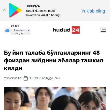
Hudud24
Yuklab oling
Yangiliklarimizni mobil
ilovamizda kuzatib boring.
23.8
°C
Тошкент
шаҳри
​​Бу йил талаба бўлганларнинг 48
фоиздан зиёдини аёллар ташкил
қилди
Ўзбекистон
30.08.2023
1 743