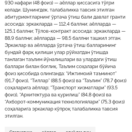
930 нафари (48 фоиз) — аёллар ҳиссасига тўғри
келади. Шунингдек, талабаликка тавсия этилган
абитуриентларнинг ўртача ўтиш бали давлат гранти
асосида: эркакларда — 112,4 баллни; аёлларда —
125,1 баллни; Тўлов-контракт асосида: эркакларда —
88,9 баллни; аёлларда — 98,5 баллни ташкил этган.
Эркаклар ва аёлларда ўртача ўтиш балларининг
бундай фарқ қилиши улар рўйхатдан ўтишда
танлаган таълим йўналишлари ва улардаги ўтиш
баллари билан боғлиқ. Таълим соҳалари бўйича
фоиз ҳисобида олинганда: “Ижтимоий таъминот”
(91,7 фоиз), “Тиллар” (88,5 фоиз) ва “Таълим” (78,7 фоиз)
соҳаларига аёллар; “Транспорт хизматлари” (93,5
фоиз), “Архитектура ва қурилиш” (84,8 фоиз) ва
“Ахборот-коммуникация технологиялари” (75,3 фоиз)
соҳаларига эркаклар кўпроқ талабаликка тавсия
этилган.