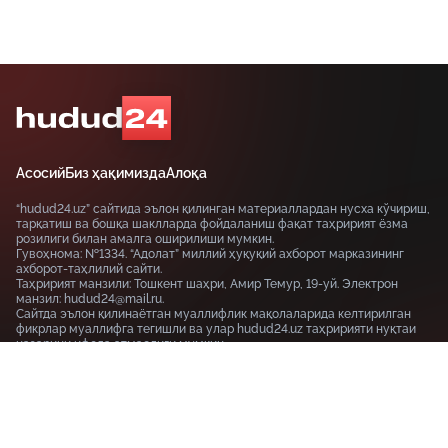
Асосий
Биз ҳақимизда
Алоқа
“hudud24.uz” сайтида эълон қилинган материаллардан нусха кўчириш,
тарқатиш ва бошқа шаклларда фойдаланиш фақат таҳририят ёзма
розилиги билан амалга оширилиши мумкин.
Гувоҳнома: №1334. “Адолат” миллий ҳуқуқий ахборот марказининг
ахборот-таҳлилий сайти.
Таҳририят манзили: Тошкент шаҳри, Амир Темур, 19-уй. Электрон
манзил: hudud24@mail.ru.
Сайтда эълон қилинаётган муаллифлик мақолаларида келтирилган
фикрлар муаллифга тегишли ва улар hudud24.uz таҳририяти нуқтаи
назарини ифода этмаслиги мумкин.
Тошкент шаҳри, 19-уй Амир Темур шоҳкўчаси, Tashkent
100115
+99855-510-47-87