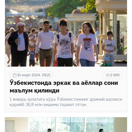
31-март 2024, 09:21
2 690
Ўзбекистонда эркак ва аёллар сони
маълум қилинди
1 январь ҳолатига кўра Ўзбекистоннинг доимий аҳолиси
қарийб 36,8 млн кишини ташкил этган.