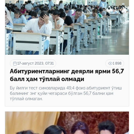
17-август 2023, 07:31
1 898
Абитуриентларнинг деярли ярми 56,7
балл ҳам тўплай олмади
Бу йилги тест синовларида 49,4 фоиз абитуриент ўтиш
балининг энг қуйи чегараси бўлган 56,7 бални ҳам
тўплай олмаган.