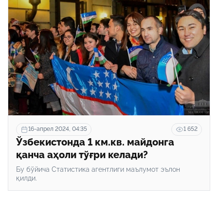
16-апрел 2024, 04:35
1 652
Ўзбекистонда 1 км.кв. майдонга
қанча аҳоли тўғри келади?
Бу бўйича Статистика агентлиги маълумот эълон
қилди.