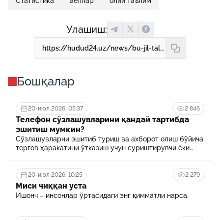
Статистика
аёллар
олий таълим
Улашиш:
https://hudud24.uz/news/bu-jil-talaba-bulganlarning-48-foizdan-ziyodini-ayollar-tashkil-kildi
Бошқалар
20-июл 2026, 05:37
2 846
Телефон сўзлашувларини қандай тартибда
эшитиш мумкин?
Сўзлашувларни эшитиб туриш ва ахборот олиш бўйича
тергов ҳаракатини ўтказиш учун суриштирувчи ёки
терговчи тегишли илтимоснома киритади.
20-июл 2026, 10:25
2 279
Миси чиққан уста
Ишонч – инсонлар ўртасидаги энг қимматли нарса.