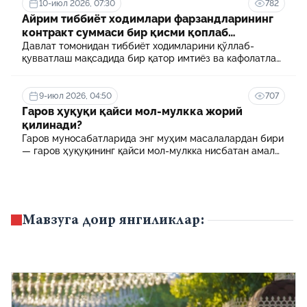
10-июл 2026, 07:30
782
Айрим тиббиёт ходимлари фарзандларининг
контракт суммаси бир қисми қоплаб
берилади
Давлат томонидан тиббиёт ходимларини қўллаб-
қувватлаш мақсадида бир қатор имтиёз ва кафолатлар
белгиланган. Шулардан бири айрим тиббиёт
ходимлари фарзандларининг олий таълим
муассасасида ўқиш учун тўланадиган контракт
9-июл 2026, 04:50
707
маблағининг бир қисмини қоплаб бериш тартибидир
Гаров ҳуқуқи қайси мол-мулкка жорий
қилинади?
Гаров муносабатларида энг муҳим масалалардан бири
— гаров ҳуқуқининг қайси мол-мулкка нисбатан амал
қилиши ҳисобланади.
Мавзуга доир янгиликлар: