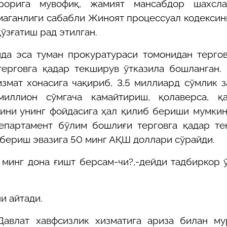
рорига мувофиқ, жамият мансабдор шахсла
маганлиги сабабли Жиноят процессуал кодексин
ўзғатиш рад этилган.
ида эса туман прокуратураси томонидан терго
ерговга қадар текширув ўтказила бошланган.
измат хонасига чақириб, 3,5 миллиард сўмлик 
ллион сўмгача камайтириш, қолаверса, қа
ини унинг фойдасига ҳал қилиб бериши мумки
Департамент бўлим бошлиғи терговга қадар т
бериш эвазига 50 минг АҚШ доллари сўрайди.
 минг дона ғишт берсам-чи?,-дейди тадбиркор 
и айтади.
Давлат хавфсизлик хизматига ариза билан му