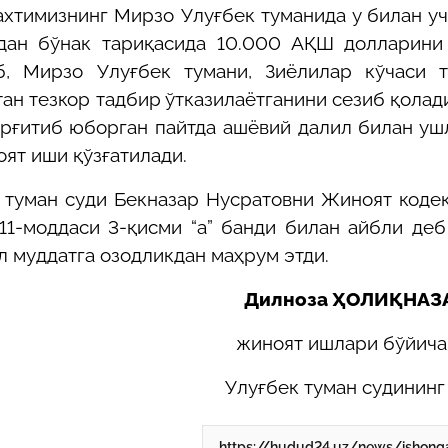
ахтимизнинг Мирзо Улуғбек туманида у билан у
дан бўнак тариқасида 10.000 АҚШ долларини 
б, Мирзо Улуғбек тумани, Зиёлилар кўчаси т
тан тезкор тадбир ўтказилаётганини сезиб қолад
ирғитиб юборган пайтда ашёвий далил билан уш
ят иши қўзғатилади.
туман суди Бекназар Нусратовни Жиноят коде
211-моддаси 3-қисми “а” банди билан айбли деб
л муддатга озодликдан маҳрум этди.
Дилноза ҲОЛИҚНАЗ
жиноят ишлари бўйич
Улуғбек туман судининг