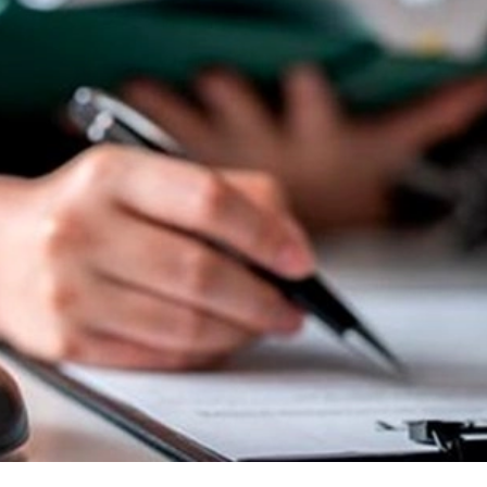
29-июн 2026, 10:29
Халқ билан очиқ мулоқот — ин
манфаатларига хизмат қилувч
давлат бошқарувининг муҳим 
25-июн 2026, 11:04
Электрон обуна: ҳуқуқий ахбо
тез ва қулай йўл
23-июн 2026, 10:05
Хусусий боғчада 5 ой ишлаб д
чиқиш мумкинми?