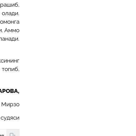
чрашиб,
олади.
омонга
и. Аммо
ланади.
ксининг
 топиб,
АРОВА,
а Мирзо
 судяси
https://hudud24.uz/news/ishongan-togda-kiiik-iotmas