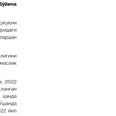
бўйича
ҳуқуқни
уридаги
нлардан
лигини
тмаслик
а, 2022
кланган
 ҳамда
 Ўшанда
022 йил