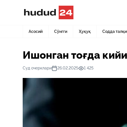
Асосий
Янгиликлар
Ишонган тоғда кийик ётмас
Асосий
Сўнгги
Ҳуқуқ
Содда талқи
Ишонган тоғда кийи
Суд очерклари
26.02.2025
1 425