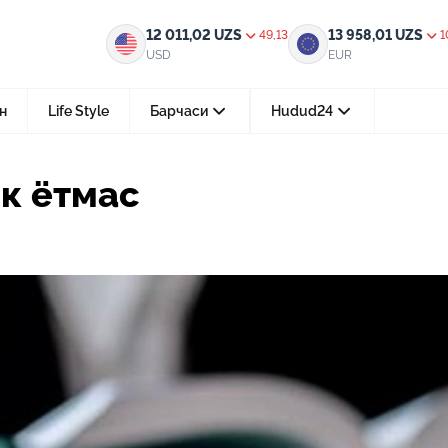
12 011,02
UZS
13 958,01
UZS
49,13
1
USD
EUR
н
Life Style
Барчаси
Hudud24
Тошкент ш.
к ётмас
05-август 2026, 04:36
Мустақилликнинг 35 йили: бирл
тараққиёт ва фаровонлик сари
24-июл 2026, 11:10
Электрон обуна: ҳуқуқий ахбо
тез ва қулай йўл
15-июл 2026, 05:11
Ҳуқуқий билимларни интеракт
форматда ўрганиш имконияти