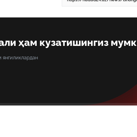
али ҳам кузатишингиз мум
и янгиликлардан