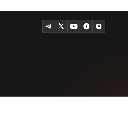
Темур шоҳкўчаси, Tashkent 100115
+99855-510-47-87
Фойдаланиш шартлари
Махфийлик сиёсати