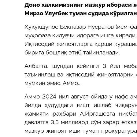
Доно халқимизнинг мазкур ибораси ж
Мирзо Улуғбек туман судида кўрилган,
Ҳуқуқшунос Бекназар Нусратов (исм-фа
муҳофаза қилувчи идорага ишга киради.
Иқтисодий жиноятларга қарши курашиш
бирига бошлиқ этиб тайинланади.
Албатта, шундан кейинги 3 йил моба
таъминлаш ва иқтисодий жиноятларни 
мумкин эмас. Аммо...
Аммо 2024 йил август ойида у нафс а
йилда ҳудуддаги ғишт ишлаб чиқарув
жамияти раҳбари А.Иргашевга нисба
давлатга 3,5 миллиард сўм зарар етка
мазкур жиноят иши туман прокуратура