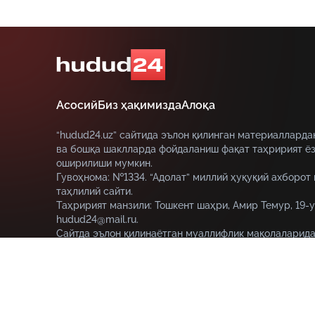
Асосий
Биз ҳақимизда
Алоқа
“hudud24.uz” сайтида эълон қилинган материалларда
ва бошқа шаклларда фойдаланиш фақат таҳририят ёз
оширилиши мумкин.
Гувоҳнома: №1334. “Адолат” миллий ҳуқуқий ахборот
таҳлилий сайти.
Таҳририят манзили: Тошкент шаҳри, Амир Темур, 19-у
hudud24@mail.ru.
Сайтда эълон қилинаётган муаллифлик мақолаларида
муаллифга тегишли ва улар hudud24.uz таҳририяти н
этмаслиги мумкин.
© HUDUD24.UZ 2019-2026 Барча ҳуқуқлар ҳимояланган
18+