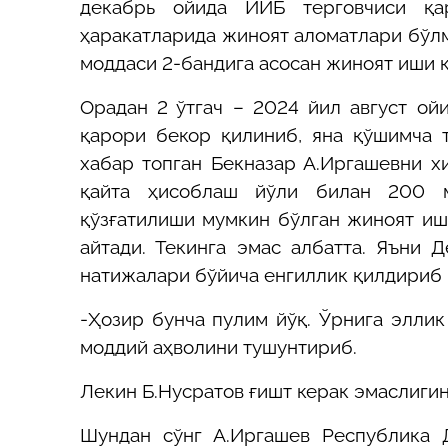
декабрь ойида ИИБ терговчиси қа
ҳаракатларида жиноят аломатлари бўл
моддаси 2-бандига асосан жиноят иши қ
Орадан 2 ўтгач – 2024 йил август ой
қарори бекор қилиниб, яна қўшимча т
хабар топган Бекназар А.Иргашевни х
қайта ҳисоблаш йўли билан 200 ми
қўзғатилиши мумкин бўлган жиноят иш
айтади. Текинга эмас албатта. Яъни 
натижалари бўйича енгиллик қилдириб 
-Ҳозир бунча пулим йўқ. Ўрнига эллик
моддий аҳволини тушунтириб.
Лекин Б.Нусратов ғишт керак эмаслигин
Шундан сўнг А.Иргашев Республика 