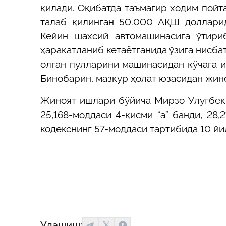
қилади. Оқибатда таъмагир ходим пойт
талаб қилинган 50.000 АҚШ доллари
Кейин шахсий автомашинасига ўтири
ҳаракатланиб кетаётганида ўзига нисба
олган пулларини машинасидан кўчага 
Бинобарин, мазкур ҳолат юзасидан жино
Жиноят ишлари бўйича Мирзо Улуғбек 
25,168-моддаси 4-қисми “а” банди, 28,
кодекснинг 57-моддаси тартибида 10 йи
Улашиш: