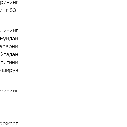
рининг
инг 83-
вчининг
 Бундан
зарарни
йтадан
нлигини
екширув
ўзининг
рожаат