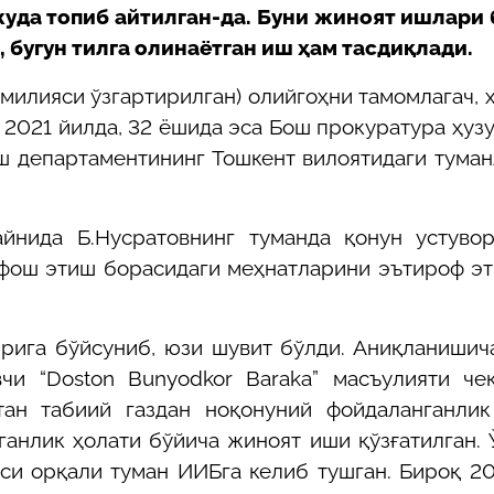
уда топиб айтилган-да. Буни жиноят ишлари 
 бугун тилга олинаётган иш ҳам тасдиқлади.
милияси ўзгартирилган) олийгоҳни тамомлагач, 
 2021 йилда, 32 ёшида эса Бош прокуратура ҳуз
 департаментининг Тошкент вилоятидаги тума
йнида Б.Нусратовнинг туманда қонун устувор
фош этиш борасидаги меҳнатларини эътироф э
мрига бўйсуниб, юзи шувит бўлди. Аниқланишич
чи “Doston Bunyodkor Baraka” масъулияти че
тан табиий газдан ноқонуний фойдаланганлик
зганлик ҳолати бўйича жиноят иши қўзғатилган.
си орқали туман ИИБга келиб тушган. Бироқ 2