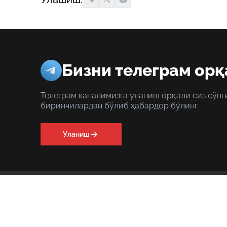
Бизни телеграм орқ
Телеграм каналимизга уланиш орқали сиз сўнг
биринчилардан бўлиб ҳабардор бўлинг
Уланиш