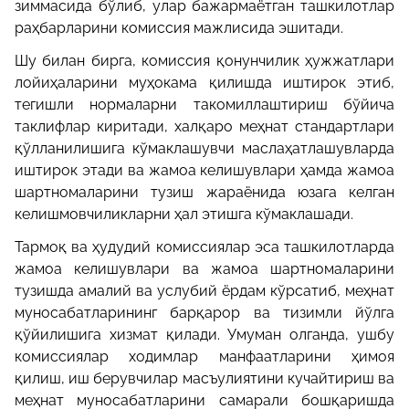
зиммасида бўлиб, улар бажармаётган ташкилотлар
раҳбарларини комиссия мажлисида эшитади.
Шу билан бирга, комиссия қонунчилик ҳужжатлари
лойиҳаларини муҳокама қилишда иштирок этиб,
тегишли нормаларни такомиллаштириш бўйича
таклифлар киритади, халқаро меҳнат стандартлари
қўлланилишига кўмаклашувчи маслаҳатлашувларда
иштирок этади ва жамоа келишувлари ҳамда жамоа
шартномаларини тузиш жараёнида юзага келган
келишмовчиликларни ҳал этишга кўмаклашади.
Тармоқ ва ҳудудий комиссиялар эса ташкилотларда
жамоа келишувлари ва жамоа шартномаларини
тузишда амалий ва услубий ёрдам кўрсатиб, меҳнат
муносабатларининг барқарор ва тизимли йўлга
қўйилишига хизмат қилади. Умуман олганда, ушбу
комиссиялар ходимлар манфаатларини ҳимоя
қилиш, иш берувчилар масъулиятини кучайтириш ва
меҳнат муносабатларини самарали бошқаришда