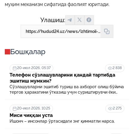
муҳим механизм сифатида фаолият юритади.
Улашиш:
https://hudud24.uz/news/izhtimoii-mekhnat-masalalari-buiicha-komissiialarning-vakolatlariga-nimalar-kiradi
Бошқалар
20-июл 2026, 05:37
2 838
Телефон сўзлашувларини қандай тартибда
эшитиш мумкин?
Сўзлашувларни эшитиб туриш ва ахборот олиш бўйича
тергов ҳаракатини ўтказиш учун суриштирувчи ёки
терговчи тегишли илтимоснома киритади.
20-июл 2026, 10:25
2 275
Миси чиққан уста
Ишонч – инсонлар ўртасидаги энг қимматли нарса.