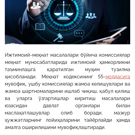
Ижтимоий-меҳнат масалалари бўйича комиссиялар
меҳнат муносабатларида ижтимоий ҳамкорликни
таъминлашга қаратилган муҳим тузилма
ҳисобланади. Меҳнат кодексининг 55-
моддасига
мувофиқ, ушбу комиссиялар жамоа келишувлари ва
жамоа шартномаларини ишлаб чиқиш, қабул қилиш
ва уларга ўзгартишлар киритиш масалалари
юзасидан давлат органлари билан
маслаҳатлашувлар олиб боради, мазкур
ҳужжатларнинг лойиҳаларини тайёрлайди ҳамда
амалга оширилишини мувофиқлаштиради.