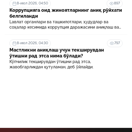
8-июл 2026, 04:50
897
Коррупцияга оид жиноятларнинг аниқ рўйхати
белгиланди
Lавлат органлари ва ташкилотлари, ҳудудлар ва
соҳалар кесимида коррупция даражасини аниқлаш ва
уни минималлаштириш мақсадида коррупцияга оид
хавф-хатарлар харитаси шакллантирилади
8-июл 2026, 04:30
797
Мастликни аниқлаш учун текширувдан
ўтишни рад этса нима бўлади?
Кўпчилик текширувдан ўтишни рад этса,
жавобгарликдан қутуламан, деб ўйлайди.