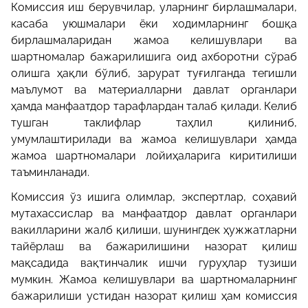
Комиссия иш берувчилар, уларнинг бирлашмалари,
касаба уюшмалари ёки ходимларнинг бошқа
бирлашмаларидан жамоа келишувлари ва
шартномалар бажарилишига оид ахборотни сўраб
олишга ҳақли бўлиб, зарурат туғилганда тегишли
маълумот ва материалларни давлат органлари
ҳамда манфаатдор тарафлардан талаб қилади. Келиб
тушган таклифлар таҳлил қилиниб,
умумлаштирилади ва жамоа келишувлари ҳамда
жамоа шартномалари лойиҳаларига киритилиши
таъминланади.
Комиссия ўз ишига олимлар, экспертлар, соҳавий
мутахассислар ва манфаатдор давлат органлари
вакилларини жалб қилиши, шунингдек ҳужжатларни
тайёрлаш ва бажарилишини назорат қилиш
мақсадида вақтинчалик ишчи гуруҳлар тузиши
мумкин. Жамоа келишувлари ва шартномаларнинг
бажарилиши устидан назорат қилиш ҳам комиссия