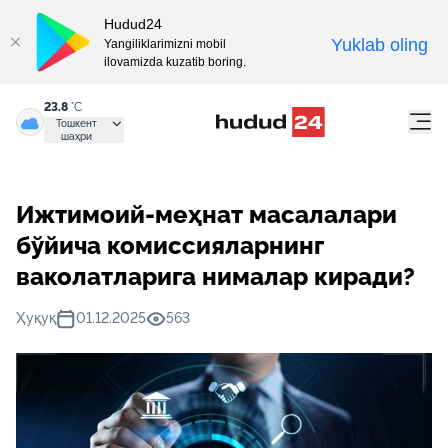
Hudud24
Yuklab oling
Yangiliklarimizni mobil
ilovamizda kuzatib boring.
23.8
°C
Тошкент
шаҳри
Ижтимоий-меҳнат масалалари
бўйича комиссияларнинг
ваколатларига нималар киради?
Ҳуқуқ
01.12.2025
563