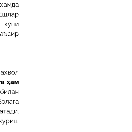
ҳамда
 Ёшлар
н кўпи
аъсир
 аҳвол
га ҳам
билан
Болага
атади.
 кўриш
.