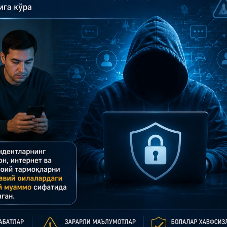
29-июн 2026, 10:29
Халқ билан очиқ мулоқот — ин
манфаатларига хизмат қилувч
давлат бошқарувининг муҳим 
25-июн 2026, 11:04
Электрон обуна: ҳуқуқий ахбо
тез ва қулай йўл
23-июн 2026, 10:05
Хусусий боғчада 5 ой ишлаб д
чиқиш мумкинми?