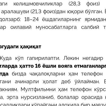
даги келишмовчиликлар (28,3 фоиз) 
аралашуви (21,3 фоиз)дан юқори бўлган.
долзарб: 18–24 ёшдагиларнинг ярмида
ар оилавий муносабатларга салбий т
згудаги ҳақиқат
Жуда кўп гапирилапти. Лекин негадир
ларда ҳатто 16 ёшли вояга етмаганлар
тда
бизда чақалоқларни ҳам телефон 
йгани ачинарли ҳолат деб ўйлайман. 
акниям. Мултфильмни ҳам телефон кўрс
а, эрта нурсизланиб, болалар орасида
асалликлари кўпайгани алоҳида бир мавзу