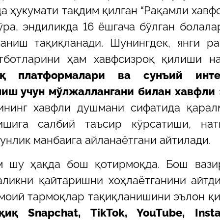
а ҳукумати тақдим қилган “Рақамли хавф
ўра, эндиликда 16 ёшгача бўлган болала
аниш тақиқланади. Шунингдек, янги р
атботларини ҳам хавфсизроқ қилиши н
қ платформалари ва сунъий инте
лиш учун мўлжаллангани билан хавфли
нинг хавфли душмани сифатида қаралм
ишига салбий таъсир кўрсатиши, нат
унлик манбаига айланаётгани айтилади.
м шу ҳақда бош қотирмоқда.
Бош вази
ликни қайтаришни хоҳлаётганини айтди
имоий тармоқлар тақиқланишини эълон қ
иқ Snapchat, TikTok, YouTube, Insta