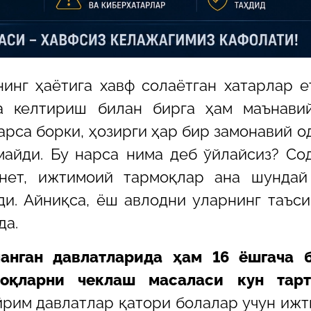
нинг ҳаётига хавф солаётган хатарлар е
а келтириш билан бирга ҳам маънавий
арса борки, ҳозирги ҳар бир замонавий о
майди. Бу нарса нима деб ўйлайсиз? Со
нет, ижтимоий тармоқлар ана шундай 
ди. Айниқса, ёш авлодни уларнинг таъс
да.
анган давлатларида ҳам 16 ёшгача б
оқларни чеклаш масаласи кун тарт
айрим давлатлар қатори болалар учун иж