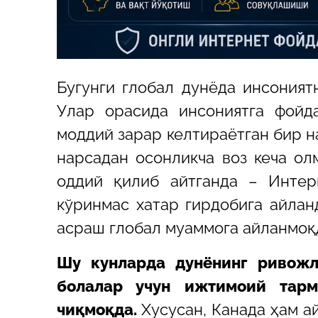
Бугунги глобал дунёда инсоният
Улар орасида инсониятга фойд
моддий зарар келтираётган бир н
нарсадан осонликча воз кеча ол
оддий қилиб айтганда – Интер
кўринмас хатар гирдобига айлан
асраш глобал муаммога айланмоқ
Шу кунларда дунёнинг ривожл
болалар учун ижтимоий тарм
чиқмоқда.
Хусусан, Канада ҳам 