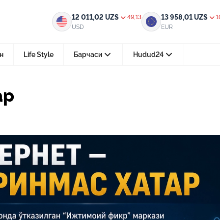
12 011,02
UZS
13 958,01
UZS
49,13
1
USD
EUR
н
Life Style
Барчаси
Hudud24
Тошкент ш.
ар
05-август 2026, 04:36
Мустақилликнинг 35 йили: бирл
тараққиёт ва фаровонлик сари
24-июл 2026, 11:10
Электрон обуна: ҳуқуқий ахбо
тез ва қулай йўл
15-июл 2026, 05:11
Ҳуқуқий билимларни интеракт
форматда ўрганиш имконияти