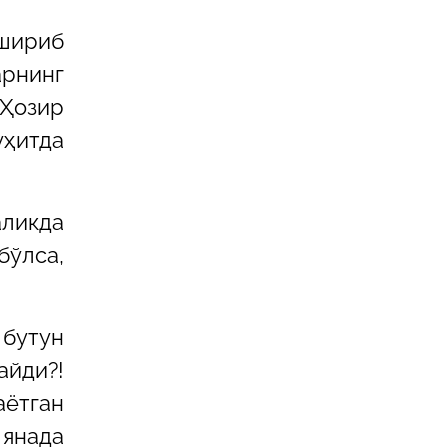
шириб
арнинг
 Ҳозир
уҳитда
аликда
бўлса,
 бутун
айди?!
аётган
 янада