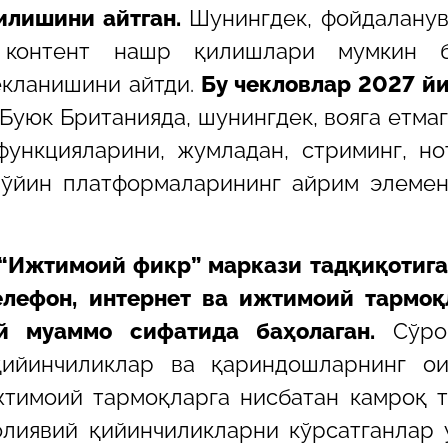
илишини айтган.
Шунингдек, фойдалану
 контент нашр қилишлари мумкин б
кланишини айтди.
Бу чекловлар 2027 й
Буюк Британияда, шунингдек, вояга етма
функцияларини, жумладан, стриминг, н
 ўйин платформаларининг айрим элеме
“Ижтимоий фикр” маркази тадқиқотига
елефон, интернет ва ижтимоий тармоқ
й муаммо сифатида баҳолаган.
Сўро
қийинчиликлар ва қариндошларнинг ои
жтимоий тармоқларга нисбатан камроқ 
молиявий қийинчиликларни кўрсатганлар