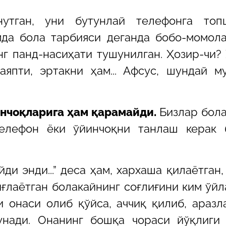
нутган, уни бутунлай телефонга топ
да бола тарбияси деганда бобо-момол
нг панд-
насиҳати тушунилган. Ҳозир
-
чи?
япти, эртакни ҳам... Афсус, шундай м
инчоқларига ҳам қарамайди.
Бизлар бол
Телефон ёки ўйинчоқни танлаш керак 
ди энди...” деса ҳам, хархаша қилаётган,
ғлаётган болакайнинг соғлиғини ким ўйл
и онаси олиб қўйса, аччиқ қилиб, аразл
унади. Онанинг бошқа чораси йўқлиги