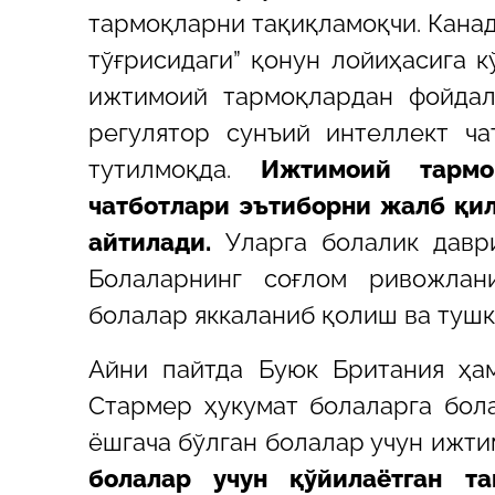
тармоқларни тақиқламоқчи.
Канад
тўғрисидаги” қонун лойиҳасига к
ижтимоий тармоқлардан фойдал
регулятор сунъий интеллект ч
тутилмоқда.
Ижтимоий тармо
чатботлари эътиборни жалб қи
айтилади.
Уларга болалик даври
Болаларнинг соғлом ривожлан
болалар яккаланиб қолиш ва тушк
Айни пайтда Буюк Британия ҳа
Стармер ҳукумат болаларга бола
ёшгача бўлган болалар учун ижт
болалар учун қўйилаётган тақ