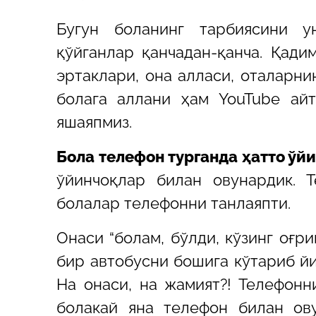
Бугун боланинг тарбиясини у
қўйганлар қанчадан-қанча.
Қадим
эртаклари, она алласи, ота
ларни
болага аллани ҳам YouTube айта
яшаяпмиз.
Бола телефон турганда ҳатто ўй
ўйинчоқлар билан овунардик. 
болалар телефонни танлаяпти.
Онаси “болам, бўлди, кўзинг оғрий
бир автобусни бошига кўтариб йи
На онаси, на жамият?! Телефонн
болакай яна телефон билан ов