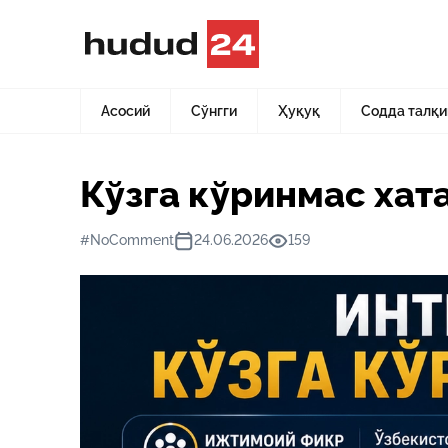
Асосий
Янгиликлар
Кўзга кўринмас хатар
Асосий
Сўнгги
Ҳуқуқ
Содда талқи
Кўзга кўринмас хат
#NoComment
24.06.2026
159