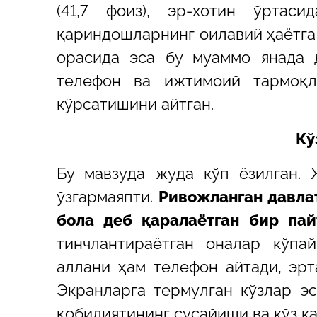
(41,7 фоиз), эр-хотин ўртаси
қариндошларнинг оилавий ҳаётга 
орасида эса бу муаммо янада 
телефон ва ижтимоий тармоқл
кўрсатишини айтган.
Кў
Бу мавзуда жуда кўп ёзилган. 
ўзгармаяпти.
Ривожланган давлат
бола деб қаралаётган бир пай
тинчлантираётган оналар кўпа
аллани ҳам телефон айтади, эрт
Экранларга термулган кўзлар эс
қобилиятининг сусайиши ва кўз к