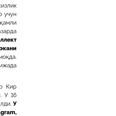
сизлик
р учун
ақамли
азарда
ллект
 экани
оқда.
ижада
р Кир
. У 16
илди.
У
gram,