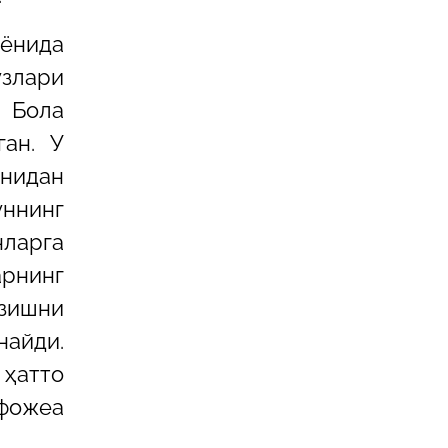
 ёнида
ўзлари
. Бола
ган. У
нидан
уннинг
ларга
арнинг
ёзишни
найди.
 ҳатто
 фожеа