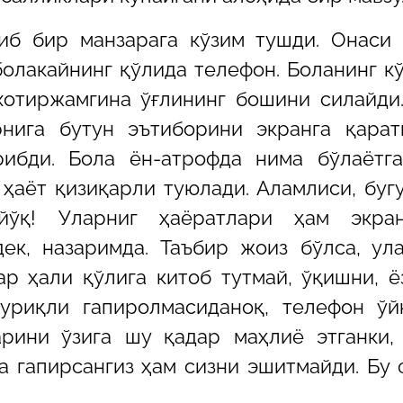
тиб бир манзарага кўзим тушди. Онаси
болакайнинг қўлида телефон. Боланинг к
 хотиржамгина ўғлининг бошини силайди
нига бутун эътиборини экранга қарат
ибди. Бола ён-атрофда нима бўлаётга
 ҳаёт қизиқарли туюлади. Аламлиси, буг
йўқ! Уларниг ҳаёратлари ҳам экран
ек, назаримда. Таъбир жоиз бўлса, ул
ар ҳали қўлига китоб тутмай, ўқишни, 
туриқли гапиролмасиданоқ, телефон ўй
рини ўзига шу қадар маҳлиё этганки,
га гапирсангиз ҳам сизни эшитмайди. Бу