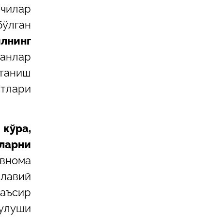
вчилар
ўлган
илнинг
ганлар
отаниш
нтлари
 кўра,
ларни
внома
лавий
таъсир
 улуши