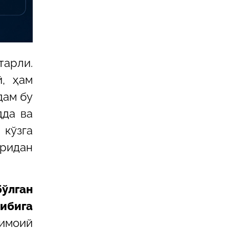
тарли.
, ҳам
дам бу
дда ва
кўзга
иридан
ўлган
ибига
тимоий