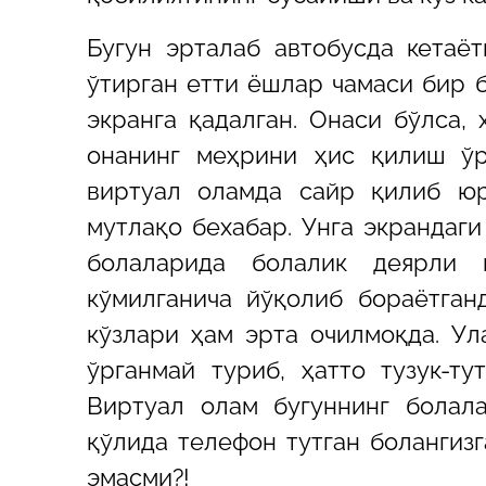
Бугун эрталаб автобусда кетаё
ўтирган етти ёшлар чамаси бир 
экранга қадалган. Онаси бўлса,
онанинг меҳрини ҳис қилиш ўр
виртуал оламда сайр қилиб юр
мутлақо бехабар. Унга экрандаги
болаларида болалик деярли 
кўмилганича йўқолиб бораётганд
кўзлари ҳам эрта очилмоқда. Ул
ўрганмай туриб, ҳатто тузук-ту
Виртуал олам бугуннинг болала
қўлида телефон тутган болангиз
эмасми?!