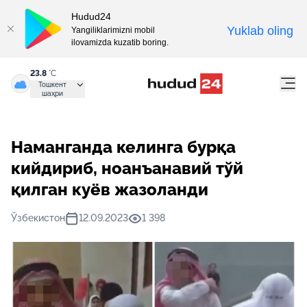
Hudud24
Yuklab oling
Yangiliklarimizni mobil
ilovamizda kuzatib boring.
23.8
°C
Тошкент
шаҳри
Наманганда келинга бурқа
кийдириб, ноанъанавий тўй
қилган куёв жазоланди
Ўзбекистон
12.09.2023
1 398