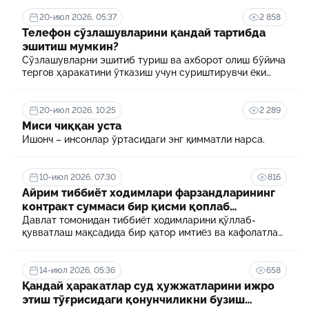
20-июл 2026, 05:37
2 858
Телефон сўзлашувларини қандай тартибда
эшитиш мумкин?
Сўзлашувларни эшитиб туриш ва ахборот олиш бўйича
тергов ҳаракатини ўтказиш учун суриштирувчи ёки
терговчи тегишли илтимоснома киритади.
20-июл 2026, 10:25
2 289
Миси чиққан уста
Ишонч – инсонлар ўртасидаги энг қимматли нарса.
10-июл 2026, 07:30
816
Айрим тиббиёт ходимлари фарзандларининг
контракт суммаси бир қисми қоплаб
берилади
Давлат томонидан тиббиёт ходимларини қўллаб-
қувватлаш мақсадида бир қатор имтиёз ва кафолатлар
белгиланган. Шулардан бири айрим тиббиёт
ходимлари фарзандларининг олий таълим
муассасасида ўқиш учун тўланадиган контракт
14-июл 2026, 05:36
658
маблағининг бир қисмини қоплаб бериш тартибидир
Қандай ҳаракатлар суд ҳужжатларини ижро
этиш тўғрисидаги қонунчиликни бузиш