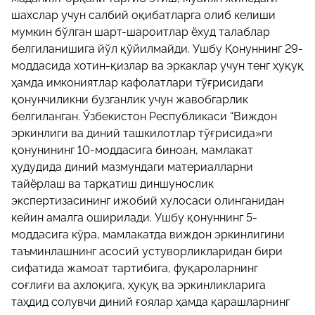
шахслар учун салбий оқибатларга олиб келиши
мумкин бўлган шарт-шароитлар ёхуд талаблар
белгиланишига йўл қўйилмайди. Ушбу Қонуннинг 29-
моддасида хотин-қизлар ва эркаклар учун тенг ҳуқуқ
ҳамда имкониятлар кафолатлари тўғрисидаги
қонунчиликни бузганлик учун жавобгарлик
белгиланган. Ўзбекистон Республикаси “Виждон
эркинлиги ва диний ташкилотлар тўғрисида»ги
қонунининг 10-моддасига биноан, мамлакат
ҳудудида диний мазмундаги материалларни
тайёрлаш ва тарқатиш диншунослик
экспертизасининг ижобий хулосаси олинганидан
кейин амалга оширилади. Ушбу қонуннинг 5-
моддасига кўра, мамлакатда виждон эркинлигини
таъминлашнинг асосий устуворликларидан бири
сифатида жамоат тартибига, фуқароларнинг
соғлиғи ва ахлоқига, ҳуқуқ ва эркинликларига
таҳдид солувчи диний ғоялар ҳамда қарашларнинг