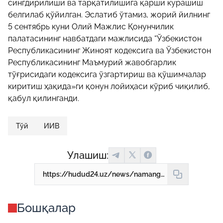
сингдирилиши ва тарқатилишига қарши курашиш
белгилаб қўйилган. Эслатиб ўтамиз, жорий йилнинг
5 сентябрь куни Олий Мажлис Қонунчилик
палатасининг навбатдаги мажлисида “Ўзбекистон
Республикасининг Жиноят кодексига ва Ўзбекистон
Республикасининг Маъмурий жавобгарлик
тўғрисидаги кодексига ўзгартириш ва қўшимчалар
киритиш ҳақида»ги қонун лойиҳаси кўриб чиқилиб,
қабул қилинганди.
Тўй
ИИВ
Улашиш:
https://hudud24.uz/news/namanganda-kelinga-burka-kijdirib-noananavij-tuj-kilgan-kuyov-zhazolandi
Бошқалар