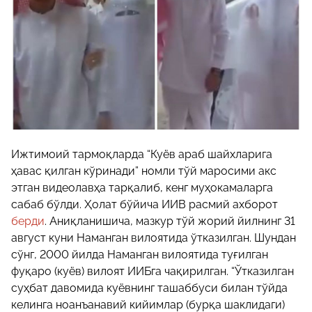
Ижтимоий тармоқларда “Куёв араб шайхларига
ҳавас қилган кўринади” номли тўй маросими акс
этган видеолавҳа тарқалиб, кенг муҳокамаларга
сабаб бўлди. Ҳолат бўйича ИИВ расмий ахборот
берди
. Аниқланишича, мазкур тўй жорий йилнинг 31
август куни Наманган вилоятида ўтказилган. Шундан
сўнг, 2000 йилда Наманган вилоятида туғилган
фуқаро (куёв) вилоят ИИБга чақирилган. “Ўтказилган
суҳбат давомида куёвнинг ташаббуси билан тўйда
келинга ноанъанавий кийимлар (бурқа шаклидаги)