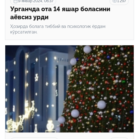
9-январ 2024, 06:37
1 297
Урганчда ота 14 яшар боласини
аёвсиз урди
Ҳозирда болага тиббий ва психологик ёрдам
кўрсатилган.