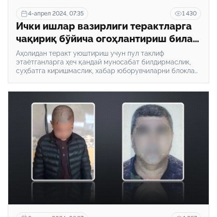
4-апрел 2024, 07:35
1 430
Ички ишлар вазирлиги терактларга
чақириқ бўйича огоҳлантириш билан
чиқди
Аҳолидан теракт уюштириш учун пул таклиф
этаётганларга ҳеч қандай муносабат билдирмаслик,
суҳбатга киришмаслик, хабар юборувчиларни блоклаш
ва 102 рақамига хабар бериш сўралмоқда.