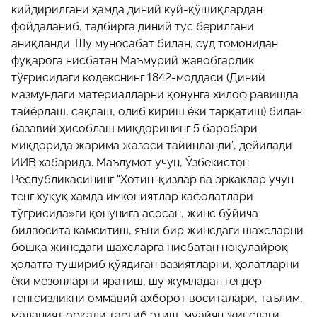
кийдирилгани ҳамда диний куй-қўшиқлардан
фойдаланиб, тадбирга диний тус берилгани
аниқланди. Шу муносабат билан, суд томонидан
фуқарога нисбатан Маъмурий жавобгарлик
тўғрисидаги кодекснинг 1842-моддаси (Диний
мазмундаги материалларни қонунга хилоф равишда
тайёрлаш, сақлаш, олиб кириш ёки тарқатиш) билан
базавий ҳисоблаш миқдорининг 5 баробари
миқдорида жарима жазоси тайинланди”, дейилади
ИИВ хабарида. Маълумот учун, Ўзбекистон
Республикасининг “Хотин-қизлар ва эркаклар учун
тенг ҳуқуқ ҳамда имкониятлар кафолатлари
тўғрисида»ги қонунига асосан, жинс бўйича
билвосита камситиш, яъни бир жинсдаги шахсларни
бошқа жинсдаги шахсларга нисбатан ноқулайроқ
ҳолатга тушириб қўядиган вазиятларни, ҳолатларни
ёки мезонларни яратиш, шу жумладан гендер
тенгсизликни оммавий ахборот воситалари, таълим,
маданият орқали тарғиб этиш, муайян жинсдаги