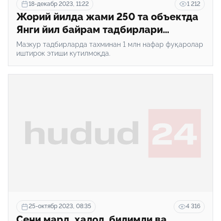
18-декабр 2023, 11:22
1 212
Жорий йилда жами 250 та объектда
Янги йил байрам тадбирлари
ўтказилади
Мазкур тадбирларда тахминан 1 млн нафар фуқаролар
иштирок этиши кутилмоқда.
25-октябр 2023, 08:35
4 316
Сени мард, ҳалол, билимли ва