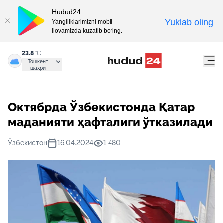
Hudud24
Yuklab oling
Yangiliklarimizni mobil
ilovamizda kuzatib boring.
23.8
°C
Тошкент
шаҳри
Октябрда Ўзбекистонда Қатар
маданияти ҳафталиги ўтказилади
Ўзбекистон
16.04.2024
1 480