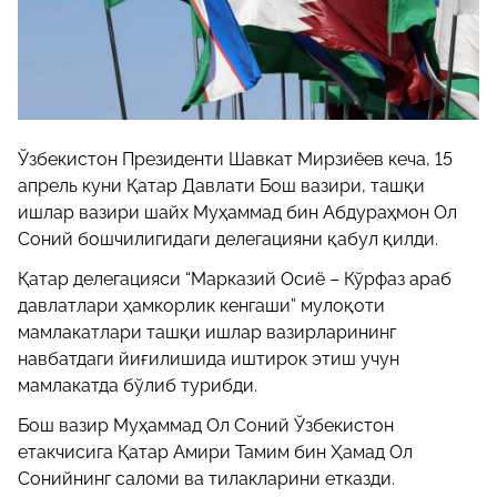
Ўзбекистон Президенти Шавкат Мирзиёев кеча, 15
апрель куни Қатар Давлати Бош вазири, ташқи
ишлар вазири шайх Муҳаммад бин Абдураҳмон Ол
Соний бошчилигидаги делегацияни қабул қилди.
Қатар делегацияси “Марказий Осиё – Кўрфаз араб
давлатлари ҳамкорлик кенгаши” мулоқоти
мамлакатлари ташқи ишлар вазирларининг
навбатдаги йиғилишида иштирок этиш учун
мамлакатда бўлиб турибди.
Бош вазир Муҳаммад Ол Соний Ўзбекистон
етакчисига Қатар Амири Тамим бин Ҳамад Ол
Сонийнинг саломи ва тилакларини етказди.