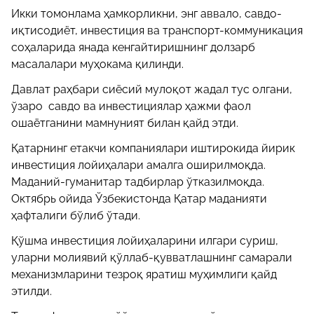
Икки томонлама ҳамкорликни, энг аввало, савдо-
иқтисодиёт, инвестиция ва транспорт-коммуникация
соҳаларида янада кенгайтиришнинг долзарб
масалалари муҳокама қилинди.
Давлат раҳбари сиёсий мулоқот жадал тус олгани,
ўзаро савдо ва инвестициялар ҳажми фаол
ошаётганини мамнуният билан қайд этди.
Қатарнинг етакчи компаниялари иштирокида йирик
инвестиция лойиҳалари амалга оширилмоқда.
Маданий-гуманитар тадбирлар ўтказилмоқда.
Октябрь ойида Ўзбекистонда Қатар маданияти
ҳафталиги бўлиб ўтади.
Қўшма инвестиция лойиҳаларини илгари суриш,
уларни молиявий қўллаб-қувватлашнинг самарали
механизмларини тезроқ яратиш муҳимлиги қайд
этилди.