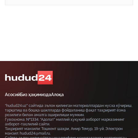
Асосий
Биз ҳақимизда
Алоқа
“hudud24.uz” сайтида эълон қилинган материаллардан нусха кўчириш,
тарқатиш ва бошқа шаклларда фойдаланиш фақат таҳририят ёзма
розилиги билан амалга оширилиши мумкин.
Гувоҳнома: №1334. “Адолат” миллий ҳуқуқий ахборот марказининг
ахборот-таҳлилий сайти.
Таҳририят манзили: Тошкент шаҳри, Амир Темур, 19-уй. Электрон
манзил: hudud24@mail.ru.