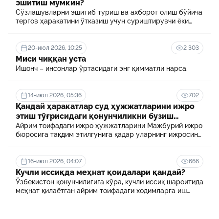
эшитиш мумкин?
Сўзлашувларни эшитиб туриш ва ахборот олиш бўйича
тергов ҳаракатини ўтказиш учун суриштирувчи ёки
терговчи тегишли илтимоснома киритади.
20-июл 2026, 10:25
2 303
Миси чиққан уста
Ишонч – инсонлар ўртасидаги энг қимматли нарса.
14-июл 2026, 05:36
702
Қандай ҳаракатлар суд ҳужжатларини ижро
этиш тўғрисидаги қонунчиликни бузиш
ҳисобланади? 5 муҳим факт
Айрим тоифадаги ижро ҳужжатларини Мажбурий ижро
бюросига тақдим этилгунига қадар уларнинг ижросини
таъминламаслик маъмурий ҳуқуқбузарлик
ҳисобланади.
16-июл 2026, 04:07
666
Кучли иссиқда меҳнат қоидалари қандай?
Ўзбекистон қонунчилигига кўра, кучли иссиқ шароитида
меҳнат қилаётган айрим тоифадаги ходимларга иш
куни давомида қўшимча танаффуслар берилиши
мумкин. Шунингдек, иш берувчилар дам олиш учун
қулай шароит яратиши ва зарур ҳолларда ходимларни