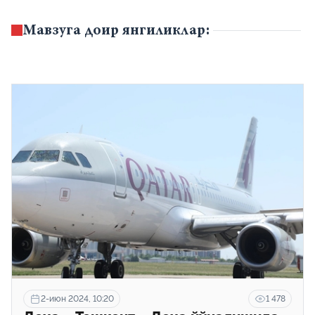
масофавий ишга ўтказиши мумкин.
Мавзуга доир янгиликлар:
2-июн 2024, 10:20
1 478