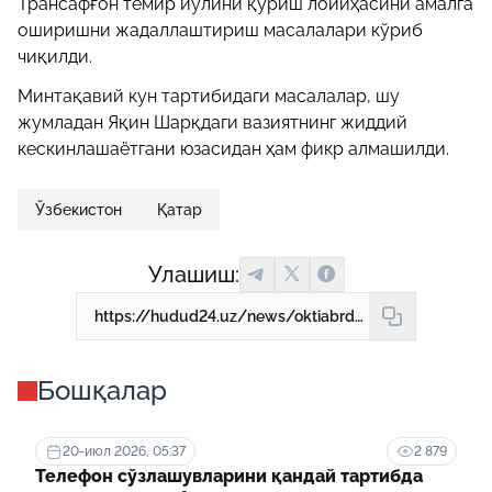
Трансафғон темир йўлини қуриш лойиҳасини амалга
оширишни жадаллаштириш масалалари кўриб
чиқилди.
Минтақавий кун тартибидаги масалалар, шу
жумладан Яқин Шарқдаги вазиятнинг жиддий
кескинлашаётгани юзасидан ҳам фикр алмашилди.
Ўзбекистон
Қатар
Улашиш:
https://hudud24.uz/news/oktiabrda-uzbekistonda-katar-madaniiati-khaftaligi-utkaziladi
Бошқалар
20-июл 2026, 05:37
2 879
Телефон сўзлашувларини қандай тартибда