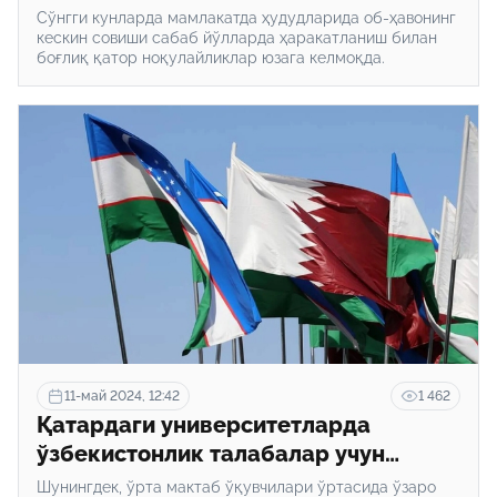
Сўнгги кунларда мамлакатда ҳудудларида об-ҳавонинг
кескин совиши сабаб йўлларда ҳаракатланиш билан
боғлиқ қатор ноқулайликлар юзага келмоқда.
11-май 2024, 12:42
1 462
Қатардаги университетларда
ўзбекистонлик талабалар учун
кўпроқ квота ажратилади
Шунингдек, ўрта мактаб ўқувчилари ўртасида ўзаро