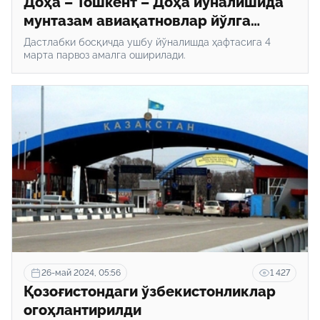
Доҳа – Тошкент – Доҳа йўналишида
мунтазам авиақатновлар йўлга
қўйилди
Дастлабки босқичда ушбу йўналишда ҳафтасига 4
марта парвоз амалга оширилади.
26-май 2024, 05:56
1 427
Қозоғистондаги ўзбекистонликлар
огоҳлантирилди