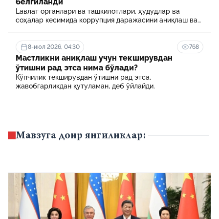
белгиланди
Lавлат органлари ва ташкилотлари, ҳудудлар ва
соҳалар кесимида коррупция даражасини аниқлаш ва
уни минималлаштириш мақсадида коррупцияга оид
хавф-хатарлар харитаси шакллантирилади
8-июл 2026, 04:30
768
Мастликни аниқлаш учун текширувдан
ўтишни рад этса нима бўлади?
Кўпчилик текширувдан ўтишни рад этса,
жавобгарликдан қутуламан, деб ўйлайди.
Мавзуга доир янгиликлар: