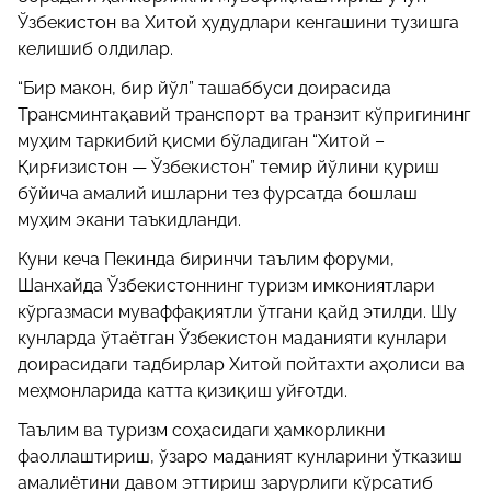
Ўзбекистон ва Хитой ҳудудлари кенгашини тузишга
келишиб олдилар.
“Бир макон, бир йўл” ташаббуси доирасида
Трансминтақавий транспорт ва транзит кўпригининг
муҳим таркибий қисми бўладиган “Хитой –
Қирғизистон — Ўзбекистон” темир йўлини қуриш
бўйича амалий ишларни тез фурсатда бошлаш
муҳим экани таъкидланди.
Куни кеча Пекинда биринчи таълим форуми,
Шанхайда Ўзбекистоннинг туризм имкониятлари
кўргазмаси муваффақиятли ўтгани қайд этилди. Шу
кунларда ўтаётган Ўзбекистон маданияти кунлари
доирасидаги тадбирлар Хитой пойтахти аҳолиси ва
меҳмонларида катта қизиқиш уйғотди.
Таълим ва туризм соҳасидаги ҳамкорликни
фаоллаштириш, ўзаро маданият кунларини ўтказиш
амалиётини давом эттириш зарурлиги кўрсатиб