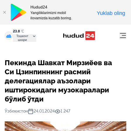
Hudud24
Yuklab oling
Yangiliklarimizni mobil
ilovamizda kuzatib boring.
23.8
°C
Тошкент
шаҳри
Пекинда Шавкат Мирзиёев ва
Си Цзинпиннинг расмий
делегациялар аъзолари
иштирокидаги музокаралари
бўлиб ўтди
Ўзбекистон
24.01.2024
1 247