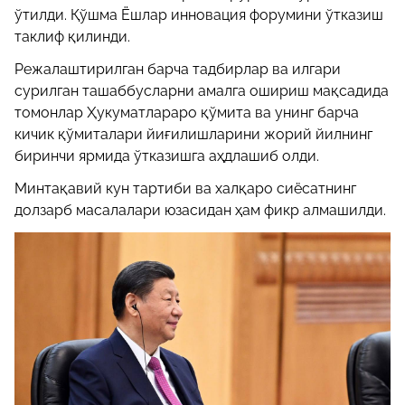
ўтилди. Қўшма Ёшлар инновация форумини ўтказиш
таклиф қилинди.
Режалаштирилган барча тадбирлар ва илгари
сурилган ташаббусларни амалга ошириш мақсадида
томонлар Ҳукуматлараро қўмита ва унинг барча
кичик қўмиталари йиғилишларини жорий йилнинг
биринчи ярмида ўтказишга аҳдлашиб олди.
Минтақавий кун тартиби ва халқаро сиёсатнинг
долзарб масалалари юзасидан ҳам фикр алмашилди.