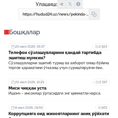
Улашиш:
https://hudud24.uz/news/pekinda-shavkat-mirziioev-va-si-tszinpinning-rasmii-delegatsiialar-azolari-ishtirokidagi-muzokaralari-bulib-utdi
Бошқалар
20-июл 2026, 05:37
2 823
Телефон сўзлашувларини қандай тартибда
эшитиш мумкин?
Сўзлашувларни эшитиб туриш ва ахборот олиш бўйича
тергов ҳаракатини ўтказиш учун суриштирувчи ёки
терговчи тегишли илтимоснома киритади.
20-июл 2026, 10:25
2 267
Миси чиққан уста
Ишонч – инсонлар ўртасидаги энг қимматли нарса.
8-июл 2026, 04:50
872
Коррупцияга оид жиноятларнинг аниқ рўйхати