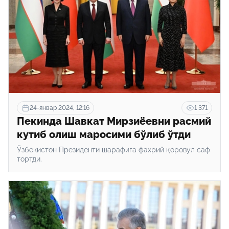
24-январ 2024, 12:16
1 371
Пекинда Шавкат Мирзиёевни расмий
кутиб олиш маросими бўлиб ўтди
Ўзбекистон Президенти шарафига фахрий қоровул саф
тортди.