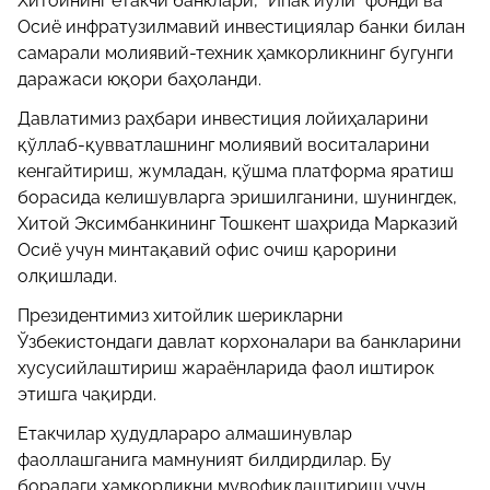
Хитойнинг етакчи банклари, “Ипак йўли” фонди ва
Осиё инфратузилмавий инвестициялар банки билан
самарали молиявий-техник ҳамкорликнинг бугунги
даражаси юқори баҳоланди.
Давлатимиз раҳбари инвестиция лойиҳаларини
қўллаб-қувватлашнинг молиявий воситаларини
кенгайтириш, жумладан, қўшма платформа яратиш
борасида келишувларга эришилганини, шунингдек,
Хитой Эксимбанкининг Тошкент шаҳрида Марказий
Осиё учун минтақавий офис очиш қарорини
олқишлади.
Президентимиз хитойлик шерикларни
Ўзбекистондаги давлат корхоналари ва банкларини
хусусийлаштириш жараёнларида фаол иштирок
этишга чақирди.
Етакчилар ҳудудлараро алмашинувлар
фаоллашганига мамнуният билдирдилар. Бу
борадаги ҳамкорликни мувофиқлаштириш учун