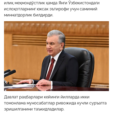
илиқ меҳмондўстлик ҳамда Янги Ўзбекистондаги
ислоҳотларнинг юксак эътирофи учун самимий
миннатдорлик билдирди.
Давлат раҳбарлари кейинги йилларда икки
томонлама муносабатлар ривожида кучли суръатга
эришилганини таъкидладилар.