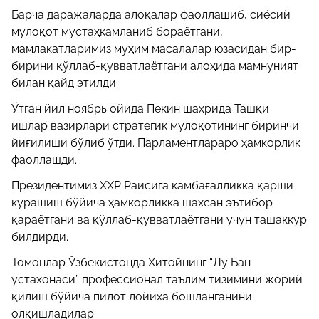
Барча даражаларда алоқалар фаоллашиб, сиёсий
мулоқот мустаҳкамланиб бораётгани,
мамлакатларимиз муҳим масалалар юзасидан бир-
бирини қўллаб-қувватлаётгани алоҳида мамнуният
билан қайд этилди.
Ўтган йил ноябрь ойида Пекин шаҳрида Ташқи
ишлар вазирлари стратегик мулоқотининг биринчи
йиғилиши бўлиб ўтди. Парламентлараро ҳамкорлик
фаоллашди.
Президентимиз ХХР Раисига камбағалликка қарши
курашиш бўйича ҳамкорликка шахсан эътибор
қараётгани ва қўллаб-қувватлаётгани учун ташаккур
билдирди.
Томонлар Ўзбекистонда Хитойнинг “Лу Бан
устахонаси” профессионал таълим тизимини жорий
қилиш бўйича пилот лойиҳа бошланганини
олқишладилар.