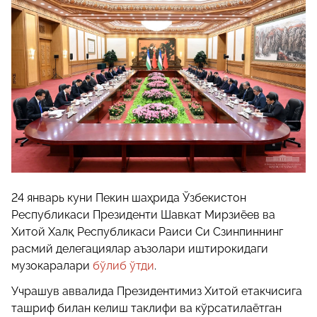
24 январь куни Пекин шаҳрида Ўзбекистон
Республикаси Президенти Шавкат Мирзиёев ва
Хитой Халқ Республикаси Раиси Си Сзинпиннинг
расмий делегациялар аъзолари иштирокидаги
музокаралари
бўлиб ўтди
.
Учрашув аввалида Президентимиз Хитой етакчисига
ташриф билан келиш таклифи ва кўрсатилаётган