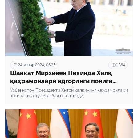
24-январ 2024, 06:35
1 364
Шавкат Мирзиёев Пекинда Халқ
қаҳрамонлари ёдгорлиги пойига
гулчамбар қўйди
Ўзбекистон Президенти Хитой халқининг қаҳрамонлари
хотирасига ҳурмат бажо келтирди.