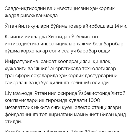
Савдо-иқтисодий ва инвестициявий ҳамкорлик
жадал ривожланмоқда.
Ўтган йил якунлари бўйича товар айирбошлаш 14 милл
Кейинги йилларда Хитойдан Ўзбекистон
иқтисодиётига инвестициялар ҳажми беш баробар,
қўшма корхоналар сони эса уч баробар ошди.
Инфратузилма, саноат кооперацияси, қишлоқ
хўжалиги ва “яшил” энергетикада технологиялар
трансфери соҳаларида ҳамкорлик дастурларини
тайёрлаш ва қабул қилишга келишиб олинди.
Шу маънода, ўтган йил охирида Ўзбекистонда Хитой
компаниялари иштирокида қуввати 1000
мегаваттлик иккита янги қуёш электр станциялари
фойдаланишга топширилгани мамнуният билан қайд
этилди.