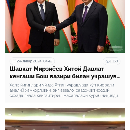
24-январ 2024, 04:42
1 158
Шавкат Мирзиёев Хитой Давлат
кенгаши Бош вазири билан учрашув
ўтказди
Халқ йиғинлари уйида ўтган учрашувда кўп қиррали
амалий ҳамкорликни, энг аввало, савдо-иқтисодий
соҳада янада кенгайтириш масалалари кўриб чиқилди.