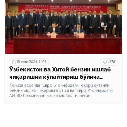
15-июн 2024, 11:08
1 378
Ўзбекистон ва Хитой бензин ишлаб
чиқаришни кўпайтириш бўйича
ҳамкорлик қилади
Лойиҳа асосида “Евро-5” синфидаги, юқори октанли
бензин ишлаб чиқаришга ўтиш ва “Евро-2” синфидаги
АИ-80 бензинидан воз кечиш белгиланган