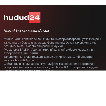
Асосий
Биз ҳақимизда
Алоқа
“hudud24.uz” сайтида эълон қилинган материаллардан нусха кўчириш,
тарқатиш ва бошқа шаклларда фойдаланиш фақат таҳририят ёзма
розилиги билан амалга оширилиши мумкин.
Гувоҳнома: №1334. “Адолат” миллий ҳуқуқий ахборот марказининг
ахборот-таҳлилий сайти.
Таҳририят манзили: Тошкент шаҳри, Амир Темур, 19-уй. Электрон
манзил: hudud24@mail.ru.
Сайтда эълон қилинаётган муаллифлик мақолаларида келтирилган
фикрлар муаллифга тегишли ва улар hudud24.uz таҳририяти нуқтаи
назарини ифода этмаслиги мумкин.
Тошкент шаҳри, 19-уй Амир Темур шоҳкўчаси, Tashkent
100115
+99855-510-47-87
Фойдаланиш шартлари
Махфийлик сиёсати