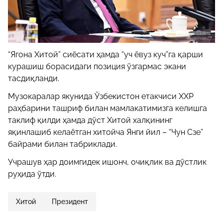
“Ягона Хитой” сиёсати ҳамда “уч ёвуз куч”га қарши
курашиш борасидаги позиция ўзгармас экани
тасдиқланди.
Музокаралар якунида Ўзбекистон етакчиси ХХР
раҳбарини ташриф билан мамлакатимизга келишга
таклиф қилди ҳамда дўст Хитой халқининг
яқинлашиб келаётган хитойча Янги йил – “Чун Сзе”
байрами билан табриклади.
Учрашув ҳар доимгидек ишонч, очиқлик ва дўстлик
руҳида ўтди.
Хитой
Президент