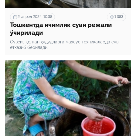
2-апрел 2024, 10:38
1 383
Тошкентда ичимлик суви режали
ўчирилади
Сувсиз қолган ҳудудларга махсус техникаларда сув
етказиб берилади.