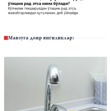
ўтишни рад этса нима бўлади?
Кўпчилик текширувдан ўтишни рад этса,
жавобгарликдан қутуламан, деб ўйлайди.
Мавзуга доир янгиликлар: