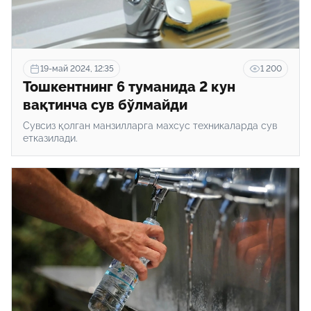
19-май 2024, 12:35
1 200
Тошкентнинг 6 туманида 2 кун
вақтинча сув бўлмайди
Сувсиз қолган манзилларга махсус техникаларда сув
етказилади.