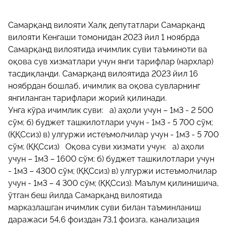
Самарқанд вилояти Халқ депутатлари Самарқанд
вилояти Кенгаши томонидан 2023 йил 1 ноябрда
Самарқанд вилоятида ичимлик суви таъминоти ва
оқова сув хизматлари учун янги тарифлар (нархлар)
тасдиқланди. Самарқанд вилоятида 2023 йил 16
ноябрдан бошлаб, ичимлик ва оқова сувларнинг
янгиланган тарифлари жорий қилинади.
Унга кўра ичимлик суви: а) аҳоли учун – 1м3 - 2 500
сўм; б) буджет ташкилотлари учун - 1м3 - 5 700 сўм;
(ҚҚСсиз) в) улгуржи истеъмолчилар учун - 1м3 - 5 700
сўм; (ҚҚСсиз) Оқова суви хизмати учун: а) аҳоли
учун – 1м3 – 1600 сўм; б) буджет ташкилотлари учун
- 1м3 – 4300 сўм; (ҚҚСсиз) в) улгуржи истеъмолчилар
учун - 1м3 – 4 300 сўм; (ҚҚСсиз). Маълум қилинишича,
ўтган беш йилда Самарқанд вилоятида
марказлашган ичимлик суви билан таъминланиш
даражаси 54,6 фоиздан 73,1 фоизга, канализация