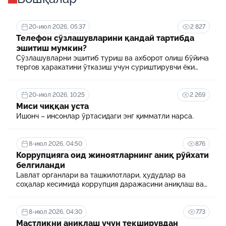
20-июл 2026, 05:37
2 827
Телефон сўзлашувларини қандай тартибда
эшитиш мумкин?
Сўзлашувларни эшитиб туриш ва ахборот олиш бўйича
тергов ҳаракатини ўтказиш учун суриштирувчи ёки
терговчи тегишли илтимоснома киритади.
20-июл 2026, 10:25
2 269
Миси чиққан уста
Ишонч – инсонлар ўртасидаги энг қимматли нарса.
8-июл 2026, 04:50
876
Коррупцияга оид жиноятларнинг аниқ рўйхати
белгиланди
Lавлат органлари ва ташкилотлари, ҳудудлар ва
соҳалар кесимида коррупция даражасини аниқлаш ва
уни минималлаштириш мақсадида коррупцияга оид
хавф-хатарлар харитаси шакллантирилади
8-июл 2026, 04:30
773
Мастликни аниқлаш учун текширувдан