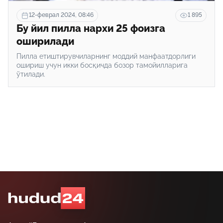
12-феврал 2024, 08:46
1 895
Бу йил пилла нархи 25 фоизга
оширилади
Пилла етиштирувчиларнинг моддий манфаатдорлиги
ошириш учун икки босқичда бозор тамойилларига
ўтилади.