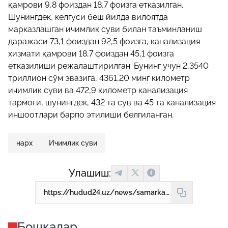
қамрови 9,8 фоиздан 18,7 фоизга етказилган.
Шунингдек, келгуси беш йилда вилоятда
марказлашган ичимлик суви билан таъминланиш
даражаси 73,1 фоиздан 92,5 фоизга, канализация
хизмати қамрови 18,7 фоиздан 45,1 фоизга
етказилиши режалаштирилган. Бунинг учун 2,3540
триллион сўм эвазига, 4361,20 минг километр
ичимлик суви ва 472,9 километр канализация
тармоғи, шунингдек, 432 та сув ва 45 та канализация
иншоотлари барпо этилиши белгиланган.
нарх
Ичимлик суви
Улашиш:
https://hudud24.uz/news/samarkandda-ichimlik-va-okova-suv-narhi-oshirilmokda
Бошқалар