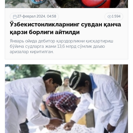
27-феврал 2024, 04:58
1 594
Ўзбекистонликларнинг сувдан қанча
қарзи борлиги айтилди
Январь ойида дебитор қарздорликни қисқартириш
бўйича судларга жами 13,6 млрд сўмлик даъво
аризалар киритилган.