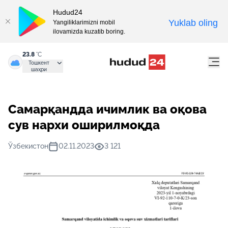
Hudud24
Yuklab oling
Yangiliklarimizni mobil
ilovamizda kuzatib boring.
23.8
°C
Тошкент
шаҳри
Самарқандда ичимлик ва оқова
сув нархи оширилмоқда
Ўзбекистон
02.11.2023
3 121