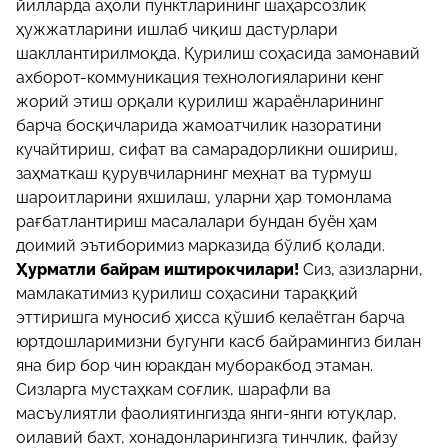
йилларда аҳоли пунктларининг шаҳарсозлик
ҳужжатларини ишлаб чиқиш дастурлари
шакллантирилмоқда. Қурилиш соҳасида замонавий
ахборот-коммуникация технологияларини кенг
жорий этиш орқали қурилиш жараёнларининг
барча босқичларида жамоатчилик назоратини
кучайтириш, сифат ва самарадорликни ошириш,
заҳматкаш қурувчиларнинг меҳнат ва турмуш
шароитларини яхшилаш, уларни ҳар томонлама
рағбатлантириш масалалари бундан буён ҳам
доимий эътиборимиз марказида бўлиб қолади.
Ҳурматли байрам иштирокчилари!
Сиз, азизларни,
мамлакатимиз қурилиш соҳасини тараққий
эттиришга муносиб ҳисса қўшиб келаётган барча
юртдошларимизни бугунги касб байрамингиз билан
яна бир бор чин юракдан муборакбод этаман.
Сизларга мустаҳкам соғлик, шарафли ва
масъулиятли фаолиятингизда янги-янги ютуқлар,
оилавий бахт, хонадонларингизга тинчлик, файзу