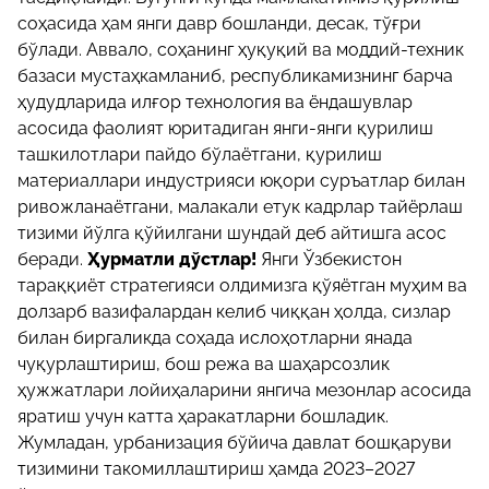
соҳасида ҳам янги давр бошланди, десак, тўғри
бўлади. Аввало, соҳанинг ҳуқуқий ва моддий-техник
базаси мустаҳкамланиб, республикамизнинг барча
ҳудудларида илғор технология ва ёндашувлар
асосида фаолият юритадиган янги-янги қурилиш
ташкилотлари пайдо бўлаётгани, қурилиш
материаллари индустрияси юқори суръатлар билан
ривожланаётгани, малакали етук кадрлар тайёрлаш
тизими йўлга қўйилгани шундай деб айтишга асос
беради.
Ҳурматли дўстлар!
Янги Ўзбекистон
тараққиёт стратегияси олдимизга қўяётган муҳим ва
долзарб вазифалардан келиб чиққан ҳолда, сизлар
билан биргаликда соҳада ислоҳотларни янада
чуқурлаштириш, бош режа ва шаҳарсозлик
ҳужжатлари лойиҳаларини янгича мезонлар асосида
яратиш учун катта ҳаракатларни бошладик.
Жумладан, урбанизация бўйича давлат бошқаруви
тизимини такомиллаштириш ҳамда 2023–2027