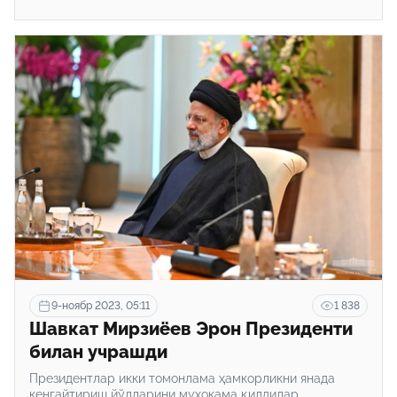
9-ноябр 2023, 05:11
1 838
Шавкат Мирзиёев Эрон Президенти
билан учрашди
Президентлар икки томонлама ҳамкорликни янада
кенгайтириш йўлларини муҳокама қилдилар.