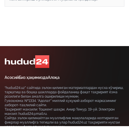
Асосий
Биз ҳақимизда
Алоқа
“hudud24.uz” сайтида эълон қилинган материаллардан нусха кўчириш,
тарқатиш ва бошқа шаклларда фойдаланиш фақат таҳририят ёзма
розилиги билан амалга оширилиши мумкин.
Гувоҳнома: №1334. “Адолат” миллий ҳуқуқий ахборот марказининг
ахборот-таҳлилий сайти.
Таҳририят манзили: Тошкент шаҳри, Амир Темур, 19-уй. Электрон
манзил: hudud24@mail.ru.
Сайтда эълон қилинаётган муаллифлик мақолаларида келтирилган
фикрлар муаллифга тегишли ва улар hudud24.uz таҳририяти нуқтаи
назарини ифода этмаслиги мумкин.