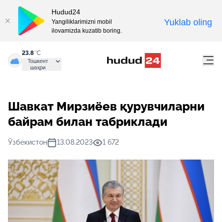
Hudud24
Yuklab oling
Yangiliklarimizni mobil
ilovamizda kuzatib boring.
23.8
°C
Тошкент
шаҳри
Шавкат Мирзиёев қурувчиларни
байрам билан табриклади
Ўзбекистон
13.08.2023
1 672