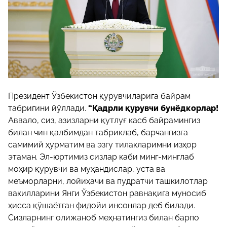
Президент Ўзбекистон қурувчиларига байрам
табригини йўллади.
“Қадрли қурувчи бунёдкорлар!
Аввало, сиз, азизларни қутлуғ касб байрамингиз
билан чин қалбимдан табриклаб, барчангизга
самимий ҳурматим ва эзгу тилакларимни изҳор
этаман. Эл-юртимиз сизлар каби минг-минглаб
моҳир қурувчи ва муҳандислар, уста ва
меъморларни, лойиҳачи ва пудратчи ташкилотлар
вакилларини Янги Ўзбекистон равнақига муносиб
ҳисса қўшаётган фидойи инсонлар деб билади.
Сизларнинг олижаноб меҳнатингиз билан барпо