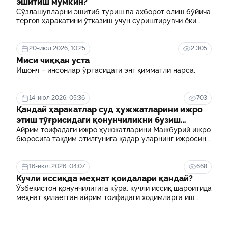
эшитиш мумкин?
Сўзлашувларни эшитиб туриш ва ахборот олиш бўйича
тергов ҳаракатини ўтказиш учун суриштирувчи ёки
терговчи тегишли илтимоснома киритади.
20-июл 2026, 10:25
2 305
Миси чиққан уста
Ишонч – инсонлар ўртасидаги энг қимматли нарса.
14-июл 2026, 05:36
703
Қандай ҳаракатлар суд ҳужжатларини ижро
этиш тўғрисидаги қонунчиликни бузиш
ҳисобланади? 5 муҳим факт
Айрим тоифадаги ижро ҳужжатларини Мажбурий ижро
бюросига тақдим этилгунига қадар уларнинг ижросини
таъминламаслик маъмурий ҳуқуқбузарлик
ҳисобланади.
16-июл 2026, 04:07
668
Кучли иссиқда меҳнат қоидалари қандай?
Ўзбекистон қонунчилигига кўра, кучли иссиқ шароитида
меҳнат қилаётган айрим тоифадаги ходимларга иш
куни давомида қўшимча танаффуслар берилиши
мумкин. Шунингдек, иш берувчилар дам олиш учун
қулай шароит яратиши ва зарур ҳолларда ходимларни