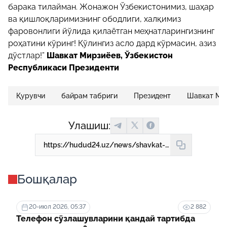
барака тилайман. Жонажон Ўзбекистонимиз, шаҳар
ва қишлоқларимизнинг ободлиги, халқимиз
фаровонлиги йўлида қилаётган меҳнатларингизнинг
роҳатини кўринг! Қўлингиз асло дард кўрмасин, азиз
дўстлар!”
Шавкат Мирзиёев,
Ўзбекистон
Республикаси Президенти
Қурувчи
байрам табриги
Президент
Шавкат Ми
Улашиш:
https://hudud24.uz/news/shavkat-mirziyoev-kuruvchilarni-bajram-bilan-tabrikladi
Бошқалар
20-июл 2026, 05:37
2 882
Телефон сўзлашувларини қандай тартибда