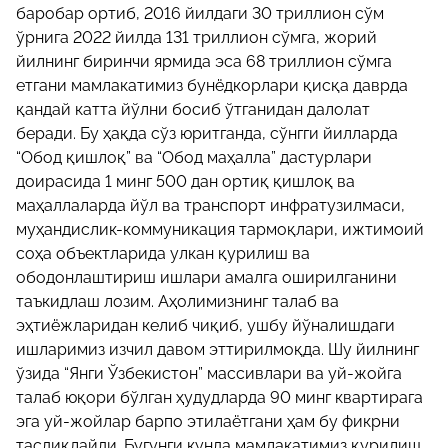
баробар ортиб, 2016 йилдаги 30 триллион сўм
ўрнига 2022 йилда 131 триллион сўмга, жорий
йилнинг биринчи ярмида эса 68 триллион сўмга
етгани мамлакатимиз бунёдкорлари қисқа даврда
қандай катта йўлни босиб ўтганидан далолат
беради. Бу ҳақда сўз юритганда, сўнгги йилларда
“Обод қишлоқ” ва “Обод маҳалла” дастурлари
доирасида 1 минг 500 дан ортиқ қишлоқ ва
маҳаллаларда йўл ва транспорт инфратузилмаси,
муҳандислик-коммуникация тармоқлари, ижтимоий
соҳа объектларида улкан қурилиш ва
ободонлаштириш ишлари амалга оширилганини
таъкидлаш лозим. Аҳолимизнинг талаб ва
эҳтиёжларидан келиб чиқиб, ушбу йўналишдаги
ишларимиз изчил давом эттирилмоқда. Шу йилнинг
ўзида “Янги Ўзбекистон” массивлари ва уй-жойга
талаб юқори бўлган ҳудудларда 90 минг квартирага
эга уй-жойлар барпо этилаётгани ҳам бу фикрни
тасдиқлайди. Бугунги кунда мамлакатимиз қурилиш