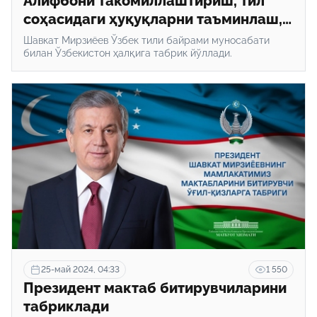
Алифбони такомиллаштириш, тил
соҳасидаги ҳуқуқларни таъминлаш,
Ўзбек тилининг халқаро нуфузини
Шавкат Мирзиёев Ўзбек тили байрами муносабати
кўтариш – Президент байрам
билан Ўзбекистон ҳалқига табрик йўллади.
табригида қандай масалаларга
эътибор қаратди?
25-май 2024, 04:33
1 550
Президент мактаб битирувчиларини
табриклади