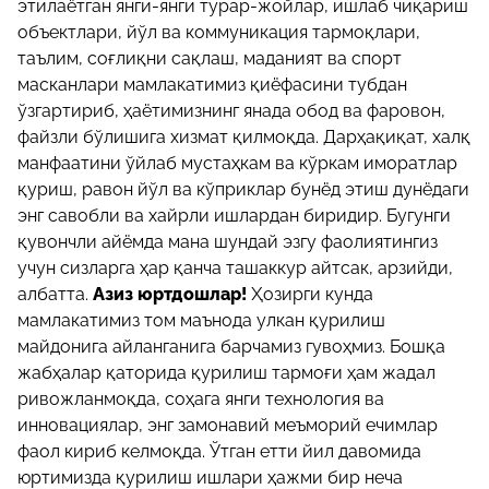
этилаётган янги-янги турар-жойлар, ишлаб чиқариш
объектлари, йўл ва коммуникация тармоқлари,
таълим, соғлиқни сақлаш, маданият ва спорт
масканлари мамлакатимиз қиёфасини тубдан
ўзгартириб, ҳаётимизнинг янада обод ва фаровон,
файзли бўлишига хизмат қилмоқда. Дарҳақиқат, халқ
манфаатини ўйлаб мустаҳкам ва кўркам иморатлар
қуриш, равон йўл ва кўприклар бунёд этиш дунёдаги
энг савобли ва хайрли ишлардан биридир. Бугунги
қувончли айёмда мана шундай эзгу фаолиятингиз
учун сизларга ҳар қанча ташаккур айтсак, арзийди,
албатта.
Азиз юртдошлар!
Ҳозирги кунда
мамлакатимиз том маънода улкан қурилиш
майдонига айланганига барчамиз гувоҳмиз. Бошқа
жабҳалар қаторида қурилиш тармоғи ҳам жадал
ривожланмоқда, соҳага янги технология ва
инновациялар, энг замонавий меъморий ечимлар
фаол кириб келмоқда. Ўтган етти йил давомида
юртимизда қурилиш ишлари ҳажми бир неча