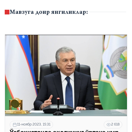
масофавий ишга ўтказиши мумкин.
Мавзуга доир янгиликлар:
11-ноябр 2023, 15:31
2 618