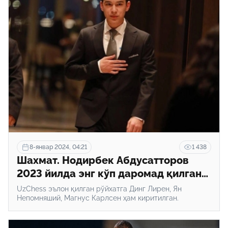
8-январ 2024, 04:21
1 438
Шахмат. Нодирбек Абдусатторов
2023 йилда энг кўп даромад қилган
шахматчилар ўнлигидан жой олди
UzChess эълон қилган рўйхатга Динг Лирен, Ян
Непомняший, Магнус Карлсен ҳам киритилган.