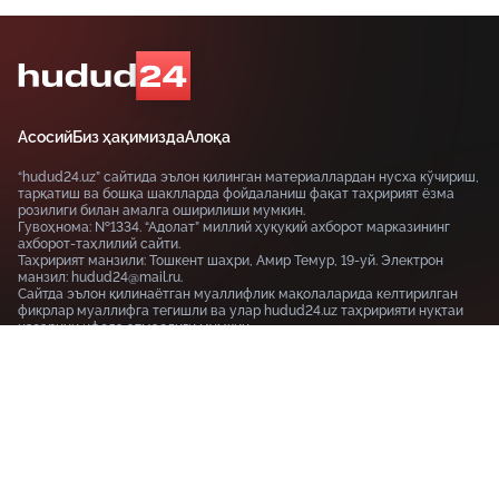
Асосий
Биз ҳақимизда
Алоқа
“hudud24.uz” сайтида эълон қилинган материаллардан нусха кўчириш,
тарқатиш ва бошқа шаклларда фойдаланиш фақат таҳририят ёзма
розилиги билан амалга оширилиши мумкин.
Гувоҳнома: №1334. “Адолат” миллий ҳуқуқий ахборот марказининг
ахборот-таҳлилий сайти.
Таҳририят манзили: Тошкент шаҳри, Амир Темур, 19-уй. Электрон
манзил: hudud24@mail.ru.
Сайтда эълон қилинаётган муаллифлик мақолаларида келтирилган
фикрлар муаллифга тегишли ва улар hudud24.uz таҳририяти нуқтаи
назарини ифода этмаслиги мумкин.
Тошкент шаҳри, 19-уй Амир Темур шоҳкўчаси, Tashkent
100115
+99855-510-47-87
Фойдаланиш шартлари
Махфийлик сиёсати
© HUDUD24.UZ 2019-2026 Барча ҳуқуқлар ҳимояланган