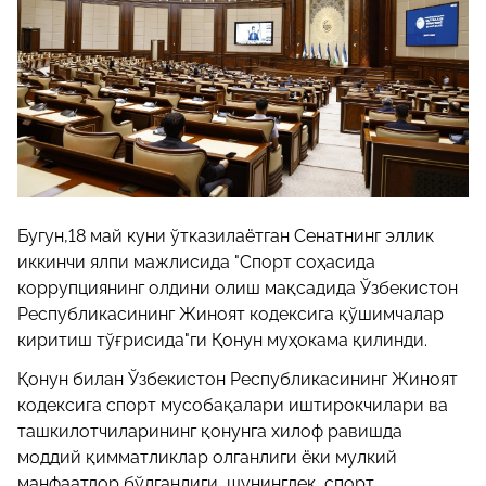
Бугун,18 май куни ўтказилаётган Сенатнинг эллик
иккинчи ялпи мажлисида "Спорт соҳасида
коррупциянинг олдини олиш мақсадида Ўзбекистон
Республикасининг Жиноят кодексига қўшимчалар
киритиш тўғрисида"ги Қонун муҳокама қилинди.
Қонун билан Ўзбекистон Республикасининг Жиноят
кодексига спорт мусобақалари иштирокчилари ва
ташкилотчиларининг қонунга хилоф равишда
моддий қимматликлар олганлиги ёки мулкий
манфаатдор бўлганлиги, шунингдек, спорт