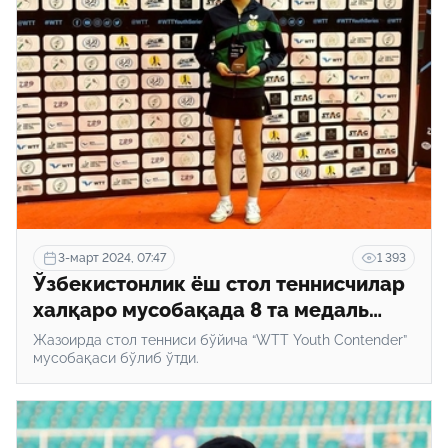
3-март 2024, 07:47
1 393
Ўзбекистонлик ёш стол теннисчилар
халқаро мусобақада 8 та медаль
жамғаришди
Жазоирда стол тенниси бўйича “WТТ Youth Contender”
мусобақаси бўлиб ўтди.