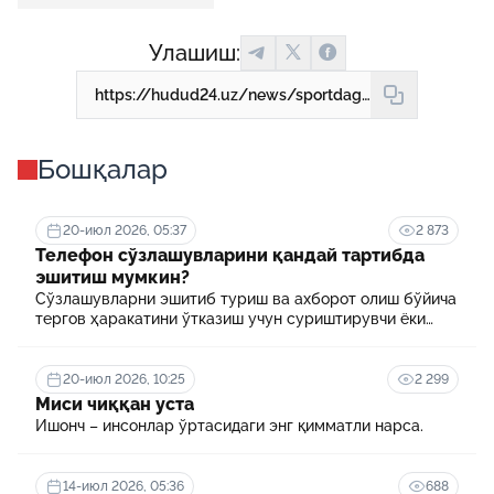
Улашиш:
https://hudud24.uz/news/sportdagi-korruptsiiavii-kholatlar-uchun-zhinoii-zhavobgarliklar-belgilanmokda-1
Бошқалар
20-июл 2026, 05:37
2 873
Телефон сўзлашувларини қандай тартибда
эшитиш мумкин?
Сўзлашувларни эшитиб туриш ва ахборот олиш бўйича
тергов ҳаракатини ўтказиш учун суриштирувчи ёки
терговчи тегишли илтимоснома киритади.
20-июл 2026, 10:25
2 299
Миси чиққан уста
Ишонч – инсонлар ўртасидаги энг қимматли нарса.
14-июл 2026, 05:36
688