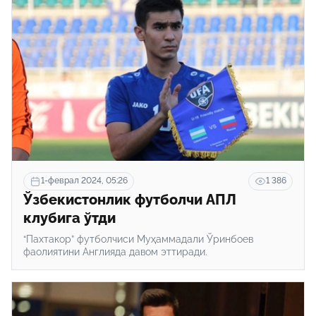
1-феврал 2024, 05:26
1 386
Ўзбекистонлик футболчи АПЛ
клубига ўтди
“Пахтакор” футболчиси Муҳаммадали Ўринбоев
фаолиятини Англияда давом эттиради.