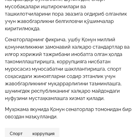
мусобақалари иштирокчилари ва
ташкилотчиларини пора эвазига оғдириб олганлик
учун жавобгарликни белгиловчи қўшимчалар
киритилмоқда.
Сенаторларнинг фикрича, ушбу Қонун миллий
қонунчиликнкни замонавий халқаро стандартлар ва
илғор хорижий тажрибани инобатга олган ҳолда
такомиллаштиришга, коррупцияга нисбатан
муросасиз муносабатни шакллантиришга, спорт
соҳасидаги жиноятларни содир этганлик учун
жавобгарликнинг муқаррарлигини таъминлашга,
шунингдек республиканинг халқаро майдондаги
нуфузини мустаҳкамлашга хизмат қилади.
Муҳокама якунида Қонун сенаторлар томонидан бир
овоздан маъқулланди.
Спорт
коррупция