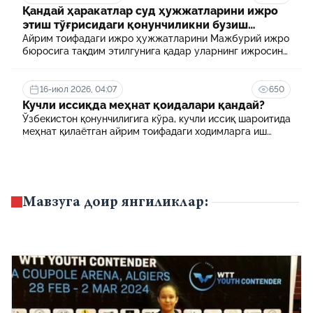
Қандай ҳаракатлар суд ҳужжатларини ижро
этиш тўғрисидаги қонунчиликни бузиш
ҳисобланади? 5 муҳим факт
Айрим тоифадаги ижро ҳужжатларини Мажбурий ижро
бюросига тақдим этилгунига қадар уларнинг ижросини
таъминламаслик маъмурий ҳуқуқбузарлик
ҳисобланади.
16-июл 2026, 04:07
650
Кучли иссиқда меҳнат қоидалари қандай?
Ўзбекистон қонунчилигига кўра, кучли иссиқ шароитида
меҳнат қилаётган айрим тоифадаги ходимларга иш
куни давомида қўшимча танаффуслар берилиши
мумкин. Шунингдек, иш берувчилар дам олиш учун
қулай шароит яратиши ва зарур ҳолларда ходимларни
масофавий ишга ўтказиши мумкин.
Мавзуга доир янгиликлар: