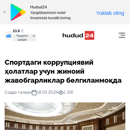
Hudud24
Yuklab oling
Yangiliklarimizni mobil
ilovamizda kuzatib boring.
23.8
°C
Тошкент
шаҳри
Спортдаги коррупциявий
ҳолатлар учун жиноий
жавобгарликлар белгиланмоқда
Содда талқин
18.05.2024
1 316