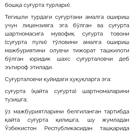
бошқа суғурта турлари).
Тегишли турдаги суғуртани амалга ошириш
учун лицензияга эга бўлган ва суғурта
шартномасига мувофиқ суғурта товони
(суғурта пули) тўловини амалга ошириш
мажбуриятини олувчи тижорат ташкилоти
бўлган юридик шахс суғурталовчи деб
эътироф этилади.
Суғурталовчи қуйидаги ҳуқуқларга эга:
суғурта (қайта суғурта) шартномаларини
тузишга;
ўз мажбуриятларини белгиланган тартибда
қайта суғурта қилишга, шу жумладан
Ўзбекистон Республикасидан ташқарида