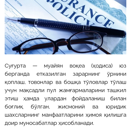
Суғурта — муайян воқеа (ҳодиса) юз
берганда етказилган зарарнинг ўрнини
қоплаш, товонлар ва бошқа тўловлар тўлаш
учун мақсадли пул жамғармаларини ташкил
этиш ҳамда улардан фойдаланиш билан
боғлиқ бўлган, жисмоний ва юридик
шахсларнинг манфаатларини ҳимоя қилишга
доир муносабатлар ҳисобланади.