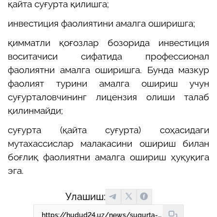
қайта суғурта қилишга;
инвестиция фаолиятини амалга оширишга;
қимматли қоғозлар бозорида инвестиция
воситачиси сифатида профессионал
фаолиятни амалга оширишга. Бунда мазкур
фаолият турини амалга ошириш учун
суғурталовчининг лицензия олиши талаб
қилинмайди;
суғурта (қайта суғурта) соҳасидаги
мутахассислар малакасини ошириш билан
боғлиқ фаолиятни амалга ошириш ҳуқуқига
эга.
Улашиш:
https://hudud24.uz/news/sugurta-kandai-faoliiat-khisoblanadi