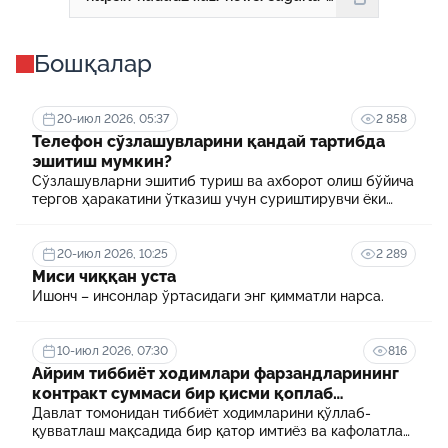
Бошқалар
20-июл 2026, 05:37
2 858
Телефон сўзлашувларини қандай тартибда
эшитиш мумкин?
Сўзлашувларни эшитиб туриш ва ахборот олиш бўйича
тергов ҳаракатини ўтказиш учун суриштирувчи ёки
терговчи тегишли илтимоснома киритади.
20-июл 2026, 10:25
2 289
Миси чиққан уста
Ишонч – инсонлар ўртасидаги энг қимматли нарса.
10-июл 2026, 07:30
816
Айрим тиббиёт ходимлари фарзандларининг
контракт суммаси бир қисми қоплаб
берилади
Давлат томонидан тиббиёт ходимларини қўллаб-
қувватлаш мақсадида бир қатор имтиёз ва кафолатлар