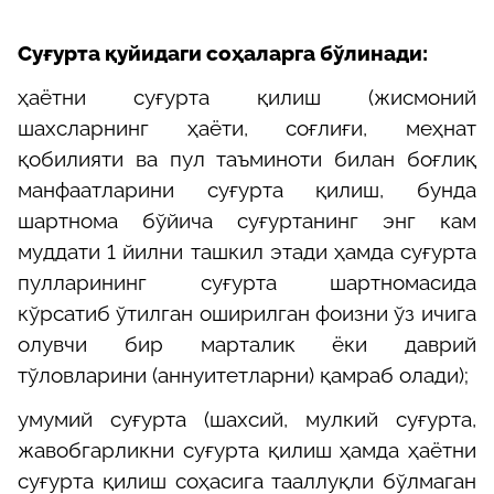
Суғурта қуйидаги соҳаларга бўлинади:
ҳаётни суғурта қилиш (жисмоний
шахсларнинг ҳаёти, соғлиғи, меҳнат
қобилияти ва пул таъминоти билан боғлиқ
манфаатларини суғурта қилиш, бунда
шартнома бўйича суғуртанинг энг кам
муддати 1 йилни ташкил этади ҳамда суғурта
пулларининг суғурта шартномасида
кўрсатиб ўтилган оширилган фоизни ўз ичига
олувчи бир марталик ёки даврий
тўловларини (аннуитетларни) қамраб олади);
умумий суғурта (шахсий, мулкий суғурта,
жавобгарликни суғурта қилиш ҳамда ҳаётни
суғурта қилиш соҳасига тааллуқли бўлмаган