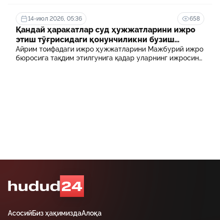
белгиланган. Шулардан бири айрим тиббиёт
ходимлари фарзандларининг олий таълим
муассасасида ўқиш учун тўланадиган контракт
14-июл 2026, 05:36
658
маблағининг бир қисмини қоплаб бериш тартибидир
Қандай ҳаракатлар суд ҳужжатларини ижро
этиш тўғрисидаги қонунчиликни бузиш
ҳисобланади? 5 муҳим факт
Айрим тоифадаги ижро ҳужжатларини Мажбурий ижро
бюросига тақдим этилгунига қадар уларнинг ижросини
таъминламаслик маъмурий ҳуқуқбузарлик
ҳисобланади.
Асосий
Биз ҳақимизда
Алоқа