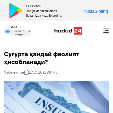
Hudud24
Yuklab oling
Yangiliklarimizni mobil
ilovamizda kuzatib boring.
23.8
°C
Тошкент
шаҳри
Суғурта қандай фаолият
ҳисобланади?
Ўзбекистон
27.10.2025
475