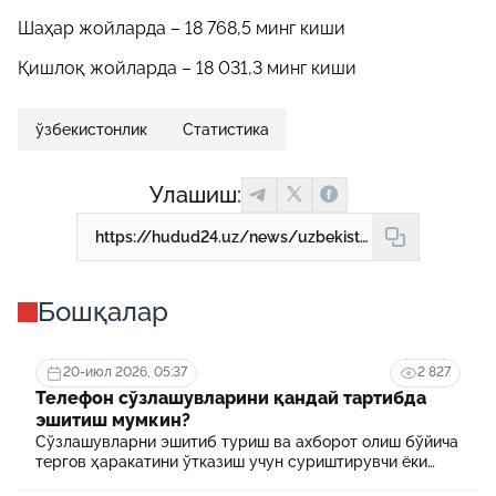
Шаҳар жойларда – 18 768,5 минг киши
Қишлоқ жойларда – 18 031,3 минг киши
ўзбекистонлик
Статистика
Улашиш:
https://hudud24.uz/news/uzbekistonda-1-kmkv-maidonga-kancha-akholi-tugri-keladi-1
Бошқалар
20-июл 2026, 05:37
2 827
Телефон сўзлашувларини қандай тартибда
эшитиш мумкин?
Сўзлашувларни эшитиб туриш ва ахборот олиш бўйича
тергов ҳаракатини ўтказиш учун суриштирувчи ёки
терговчи тегишли илтимоснома киритади.