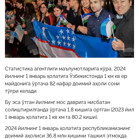
Статистика агентлиги маълумотларига кўра, 2024
йилнинг 1 январь ҳолатига Ўзбекистонда 1 км кв ер
майдонига ўртача 82 нафар доимий аҳоли сони
тўғри келади.
Бу эса ўтган йилнинг мос даврига нисбатан
солиштирилганда ўртача 1,8 кишига ортган (2023 йил
1 январь ҳолатига 1 кв км га 80,2 киши).
2024 йилнинг 1 январь ҳолатига республикамизнинг
доимий аҳолиси 36,8 млн кишини ташкил этмоқда.