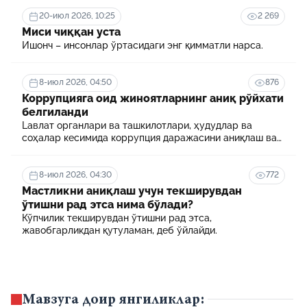
20-июл 2026, 10:25
2 269
Миси чиққан уста
Ишонч – инсонлар ўртасидаги энг қимматли нарса.
8-июл 2026, 04:50
876
Коррупцияга оид жиноятларнинг аниқ рўйхати
белгиланди
Lавлат органлари ва ташкилотлари, ҳудудлар ва
соҳалар кесимида коррупция даражасини аниқлаш ва
уни минималлаштириш мақсадида коррупцияга оид
хавф-хатарлар харитаси шакллантирилади
8-июл 2026, 04:30
772
Мастликни аниқлаш учун текширувдан
ўтишни рад этса нима бўлади?
Кўпчилик текширувдан ўтишни рад этса,
жавобгарликдан қутуламан, деб ўйлайди.
Мавзуга доир янгиликлар: