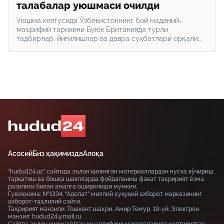
талабалар уюшмаси очилди
Уюшма келгусида Ўзбекистоннинг бой маданий-
маърифий тарихини Буюк Британияда турли
тадбирлар, йиғилишлар ва давра суҳбатлари орқали
оммалаштиришни ҳам мақсад қилган.
Асосий
Биз ҳақимизда
Алоқа
“hudud24.uz” сайтида эълон қилинган материаллардан нусха кўчириш,
тарқатиш ва бошқа шаклларда фойдаланиш фақат таҳририят ёзма
розилиги билан амалга оширилиши мумкин.
Гувоҳнома: №1334. “Адолат” миллий ҳуқуқий ахборот марказининг
ахборот-таҳлилий сайти.
Таҳририят манзили: Тошкент шаҳри, Амир Темур, 19-уй. Электрон
манзил: hudud24@mail.ru.