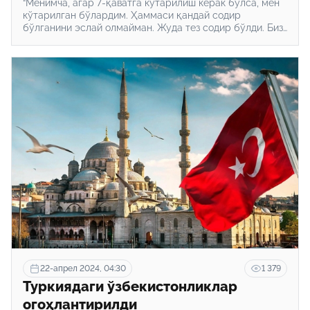
“Менимча, агар 7-қаватга кўтарилиш керак бўлса, мен
кўтарилган бўлардим. Ҳаммаси қандай содир
бўлганини эслай олмайман. Жуда тез содир бўлди. Биз
инсонмиз, бирга яшаймиз, бир-биримизга ёрдам
беришимиз керак”, дейди ўзбекистонлик мигрантнинг
ўзи.
22-апрел 2024, 04:30
1 379
Туркиядаги ўзбекистонликлар
огоҳлантирилди