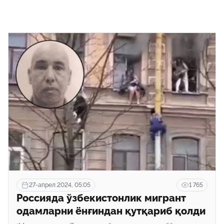
27-апрел 2024, 05:05
1 765
Россияда ўзбекистонлик мигрант
одамларни ёнғиндан қутқариб қолди