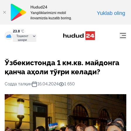
Hudud24
Yuklab oling
Yangiliklarimizni mobil
ilovamizda kuzatib boring.
23.8
°C
Тошкент
шаҳри
Ўзбекистонда 1 км.кв. майдонга
қанча аҳоли тўғри келади?
Содда талқин
16.04.2024
1 650