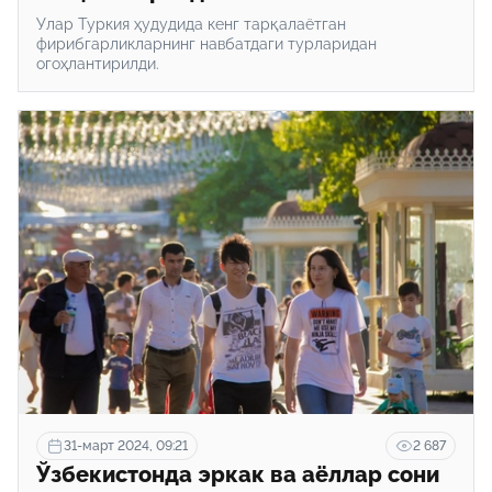
Улар Туркия ҳудудида кенг тарқалаётган
фирибгарликларнинг навбатдаги турларидан
огоҳлантирилди.
31-март 2024, 09:21
2 687
Ўзбекистонда эркак ва аёллар сони