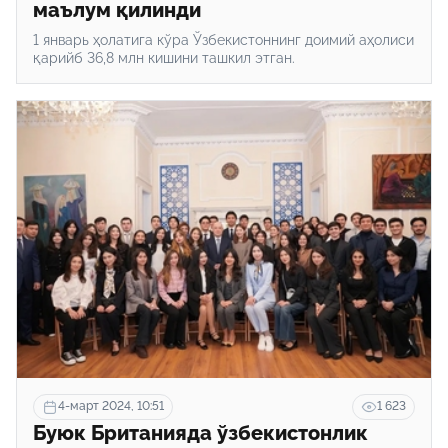
маълум қилинди
1 январь ҳолатига кўра Ўзбекистоннинг доимий аҳолиси
қарийб 36,8 млн кишини ташкил этган.
4-март 2024, 10:51
1 623
Буюк Британияда ўзбекистонлик