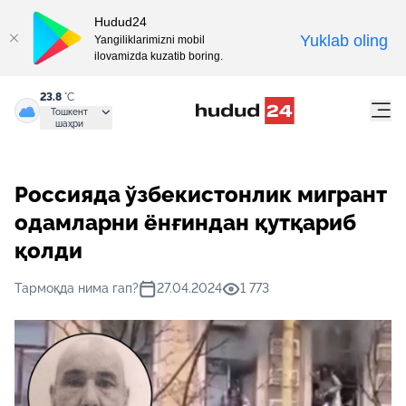
Hudud24
Yuklab oling
Yangiliklarimizni mobil
ilovamizda kuzatib boring.
23.8
°C
Тошкент
шаҳри
Россияда ўзбекистонлик мигрант
одамларни ёнғиндан қутқариб
қолди
Тармоқда нима гап?
27.04.2024
1 773