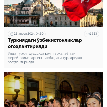
22-апрел 2024, 04:30
1 383
Туркиядаги ўзбекистонликлар
огоҳлантирилди
Улар Туркия ҳудудида кенг тарқалаётган
фирибгарликларнинг навбатдаги турларидан
огоҳлантирилди.