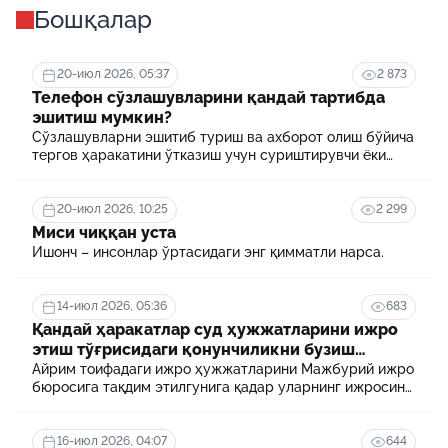
Бошқалар
20-июл 2026, 05:37
2 873
Телефон сўзлашувларини қандай тартибда
эшитиш мумкин?
Сўзлашувларни эшитиб туриш ва ахборот олиш бўйича
тергов ҳаракатини ўтказиш учун суриштирувчи ёки
терговчи тегишли илтимоснома киритади.
20-июл 2026, 10:25
2 299
Миси чиққан уста
Ишонч – инсонлар ўртасидаги энг қимматли нарса.
14-июл 2026, 05:36
683
Қандай ҳаракатлар суд ҳужжатларини ижро
этиш тўғрисидаги қонунчиликни бузиш
ҳисобланади? 5 муҳим факт
Айрим тоифадаги ижро ҳужжатларини Мажбурий ижро
бюросига тақдим этилгунига қадар уларнинг ижросини
таъминламаслик маъмурий ҳуқуқбузарлик
ҳисобланади.
16-июл 2026, 04:07
644