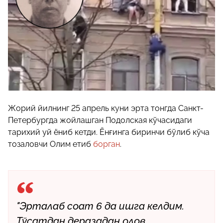
Жорий йилнинг 25 апрель куни эрта тонгда Санкт-
Петербургда жойлашган Подолская кўчасидаги
тарихий уй ёниб кетди. Ёнғинга биринчи бўлиб кўча
тозаловчи Олим етиб
борган
.
"Эрталаб соат 6 да ишга келдим.
Тўсатдан деразадан олов