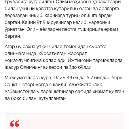
трубасига кўтарилган. Олим моҳирона ҳаракатлари
билан учинчи қаватга кўтарилиб олган ва аёлларга
деразадан чиқиб, карнизда туриб олишга ёрдам
берган. Кейин ўт ўчирувчилар келиб, нарвонни
ўрнатган. Олим аёлларни пастга туширишга ёрдам
берган.
Агар бу саҳна ўткинчилар томонидан суратга
олинмаганида, кўрсатилган жасорат
номаълумлигича қолар эди. Ижтимоий тармоқларда
жасур Олимнинг видеоси пайдо бўлди.
Маълумотларга кўра, Олим 48 ёшда. У 7 йилдан бери
Санкт-Петербургда яшайди. Ўзбекистонлик.
Ўзбекистонда у парашютчилар сафида хизмат қилган
ва бокс билан шуғулланган.