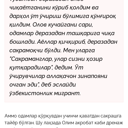
чиқаётганини кўриб қолдим ва
дарҳол ўт ўчириш бўлимига қўнғироқ
қилдим. Олов кучайгани сари,
одамлар деразадан ташқарига чиқа
бошлади. Аёллар қичқириб, деразадан
сакрамоқчи бўлди. Мен уларга
"Сакраманглар, улар сизни ҳозир
қутқарадилар", дедим. Ўт
ўчирувчилар аллақачон зинапояни
очган эди", деб эслайди
ўзбекистонлик мигрант.
Аммо одамлар қўрқувдан учинчи қаватдан сакрашга
тайёр бўлган. Шу лаҳзада Олим акробат каби дренаж