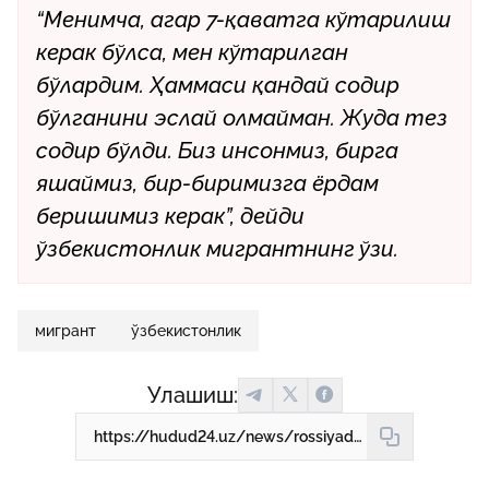
“Менимча, агар 7-қаватга кўтарилиш
керак бўлса, мен кўтарилган
бўлардим. Ҳаммаси қандай содир
бўлганини эслай олмайман. Жуда тез
содир бўлди. Биз инсонмиз, бирга
яшаймиз, бир-биримизга ёрдам
беришимиз керак”, дейди
ўзбекистонлик мигрантнинг ўзи.
мигрант
ўзбекистонлик
Улашиш:
https://hudud24.uz/news/rossiyada-ozbekistonlik-migrant-odamlarni-yongindan-qutqarib-qoldi