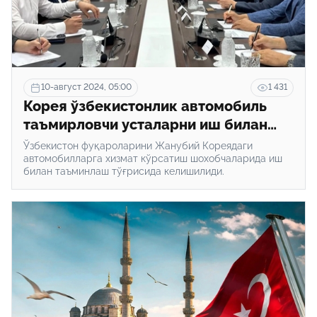
10-август 2024, 05:00
1 431
Корея ўзбекистонлик автомобиль
таъмирловчи усталарни иш билан
таъминлайди
Ўзбекистон фуқароларини Жанубий Кореядаги
автомобилларга хизмат кўрсатиш шохобчаларида иш
билан таъминлаш тўғрисида келишилиди.