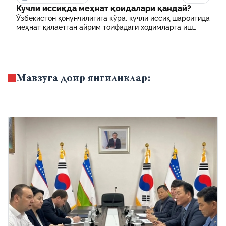
Кучли иссиқда меҳнат қоидалари қандай?
Ўзбекистон қонунчилигига кўра, кучли иссиқ шароитида
меҳнат қилаётган айрим тоифадаги ходимларга иш
куни давомида қўшимча танаффуслар берилиши
мумкин. Шунингдек, иш берувчилар дам олиш учун
қулай шароит яратиши ва зарур ҳолларда ходимларни
масофавий ишга ўтказиши мумкин.
Мавзуга доир янгиликлар: