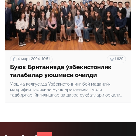
4-март 2024, 10:51
1 629
Буюк Британияда ўзбекистонлик
талабалар уюшмаси очилди
Уюшма келгусида Ўзбекистоннинг бой маданий-
маърифий тарихини Буюк Британияда турли
тадбирлар, йиғилишлар ва давра суҳбатлари орқали
оммалаштиришни ҳам мақсад қилган.