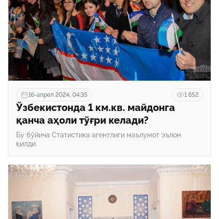
16-апрел 2024, 04:35
1 652
Ўзбекистонда 1 км.кв. майдонга
қанча аҳоли тўғри келади?
Бу бўйича Статистика агентлиги маълумот эълон
қилди.