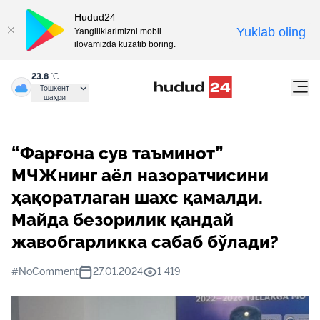
Hudud24
Yuklab oling
Yangiliklarimizni mobil
ilovamizda kuzatib boring.
23.8
°C
Тошкент
шаҳри
“Фарғона сув таъминот”
МЧЖнинг аёл назоратчисини
ҳақоратлаган шахс қамалди.
Майда безорилик қандай
жавобгарликка сабаб бўлади?
#NoComment
27.01.2024
1 419