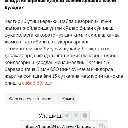
Майда безорилик қандай жавобгарликка сабаб
бўлади?
Келтириб ўтиш керакки, майда безорилик, яъни
жамоат жойларида уятли сўзлар билан сўкиниш,
фуқароларга ҳақоратомуз шилқимлик қилиш ҳамда
жамоат тартибини ва фуқароларнинг
осойишталигини бузувчи шу каби бошқа хатти-
ҳаракатларда ифодаланган жамиятда юриш-туриш
қоидаларини қасддан менсимаслик БҲМнинг 5
бараваригача (1 млн 650 минг сўмгача) миқдорда
жарима солишга ёки 15 суткагача маъмурий қамоққа
олишга
сабаб бўлади.
Фарғона сув таъминот
Қамоқ
Улашиш:
https://hudud24.uz/news/fargona-suv-taminot-mchjning-ayol-nazoratchisini-haqoratlagan-shaxs-qamaldi-mayda-bezorilik-qanday-javobgarlikka-sabab-boladi