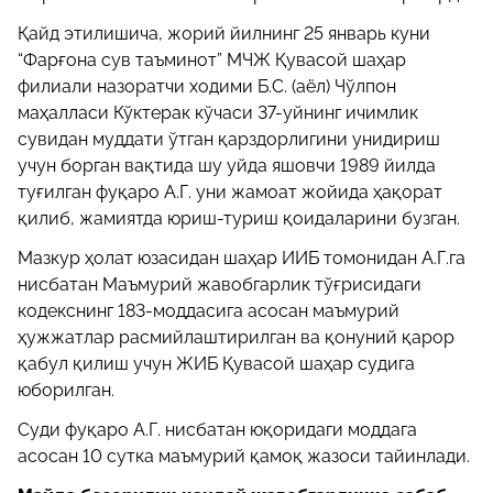
Қайд этилишича, жорий йилнинг 25 январь куни
“Фарғона сув таъминот” МЧЖ Қувасой шаҳар
филиали назоратчи ходими Б.С. (аёл) Чўлпон
маҳалласи Кўктерак кўчаси 37-уйнинг ичимлик
сувидан муддати ўтган қарздорлигини унидириш
учун борган вақтида шу уйда яшовчи 1989 йилда
туғилган фуқаро А.Г. уни жамоат жойида ҳақорат
қилиб, жамиятда юриш-туриш қоидаларини бузган.
Мазкур ҳолат юзасидан шаҳар ИИБ томонидан А.Г.га
нисбатан Маъмурий жавобгарлик тўғрисидаги
кодекснинг 183-моддасига асосан маъмурий
ҳужжатлар расмийлаштирилган ва қонуний қарор
қабул қилиш учун ЖИБ Қувасой шаҳар судига
юборилган.
Суди фуқаро А.Г. нисбатан юқоридаги моддага
асосан 10 сутка маъмурий қамоқ жазоси тайинлади.