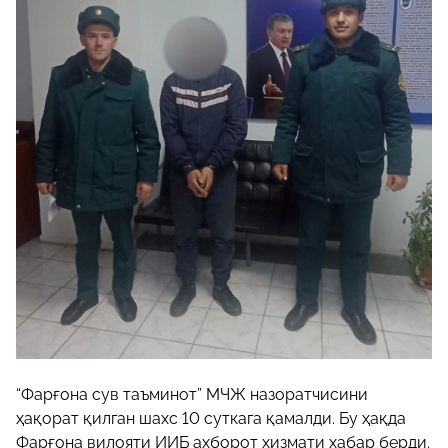
“Фарғона сув таъминот” МЧЖ назоратчисини
ҳақорат қилган шахс 10 суткага қамалди. Бу ҳақда
Фарғона вилояти ИИБ ахборот хизмати хабар берди.