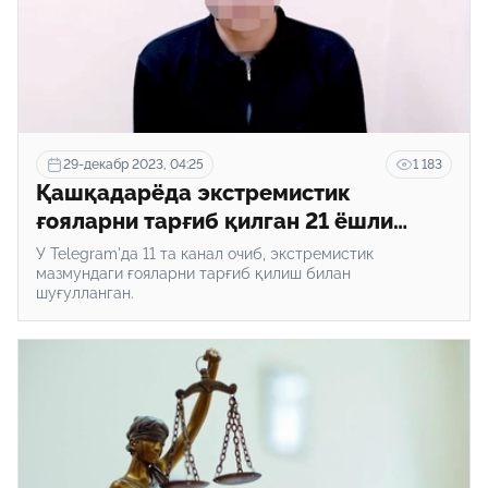
29-декабр 2023, 04:25
1 183
Қашқадарёда экстремистик
ғояларни тарғиб қилган 21 ёшли
йигит қамалди
У Telegram'да 11 та канал очиб, экстремистик
мазмундаги ғояларни тарғиб қилиш билан
шуғулланган.