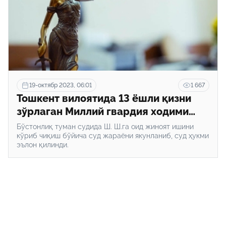
19-октябр 2023, 06:01
1 667
Тошкент вилоятида 13 ёшли қизни
зўрлаган Миллий гвардия ходими
қамалди
Бўстонлиқ туман судида Ш. Ш.га оид жиноят ишини
кўриб чиқиш бўйича суд жараёни якунланиб, суд ҳукми
эълон қилинди.