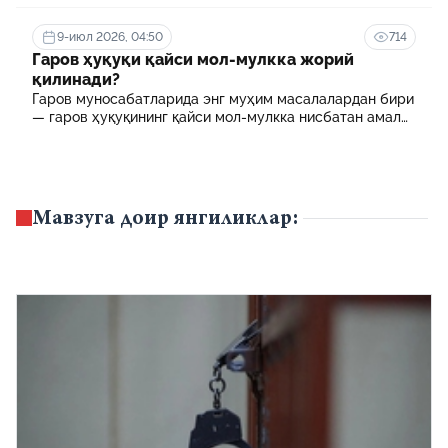
белгиланган. Шулардан бири айрим тиббиёт
ходимлари фарзандларининг олий таълим
муассасасида ўқиш учун тўланадиган контракт
9-июл 2026, 04:50
714
маблағининг бир қисмини қоплаб бериш тартибидир
Гаров ҳуқуқи қайси мол-мулкка жорий
қилинади?
Гаров муносабатларида энг муҳим масалалардан бири
— гаров ҳуқуқининг қайси мол-мулкка нисбатан амал
қилиши ҳисобланади.
Мавзуга доир янгиликлар: