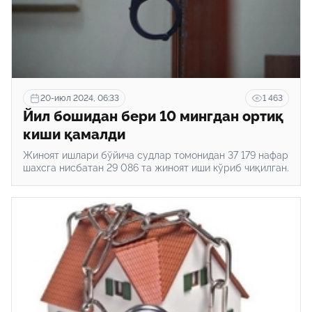
20-июл 2024, 06:33
1 463
Йил бошидан бери 10 мингдан ортиқ
киши қамалди
Жиноят ишлари бўйича судлар томонидан 37 179 нафар
шахсга нисбатан 29 086 та жиноят иши кўриб чиқилган.