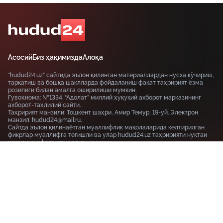
Асосий
Биз ҳақимизда
Алоқа
“hudud24.uz” сайтида эълон қилинган материаллардан нусха кўчириш,
тарқатиш ва бошқа шаклларда фойдаланиш фақат таҳририят ёзма
розилиги билан амалга оширилиши мумкин.
Гувоҳнома: №1334. “Адолат” миллий ҳуқуқий ахборот марказининг
ахборот-таҳлилий сайти.
Таҳририят манзили: Тошкент шаҳри, Амир Темур, 19-уй. Электрон
манзил: hudud24@mail.ru.
Сайтда эълон қилинаётган муаллифлик мақолаларида келтирилган
фикрлар муаллифга тегишли ва улар hudud24.uz таҳририяти нуқтаи
назарини ифода этмаслиги мумкин.
Тошкент шаҳри, 19-уй Амир Темур шоҳкўчаси, Tashkent
100115
+99855-510-47-87
Фойдаланиш шартлари
Махфийлик сиёсати
© HUDUD24.UZ 2019-2026 Барча ҳуқуқлар ҳимояланган
18+