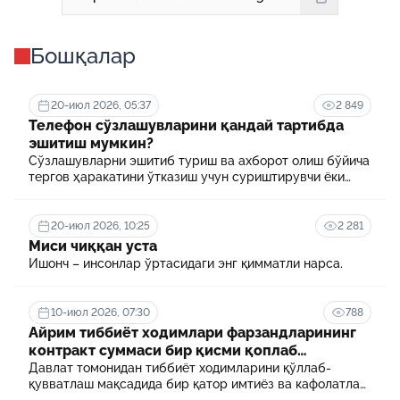
Бошқалар
20-июл 2026, 05:37
2 849
Телефон сўзлашувларини қандай тартибда
эшитиш мумкин?
Сўзлашувларни эшитиб туриш ва ахборот олиш бўйича
тергов ҳаракатини ўтказиш учун суриштирувчи ёки
терговчи тегишли илтимоснома киритади.
20-июл 2026, 10:25
2 281
Миси чиққан уста
Ишонч – инсонлар ўртасидаги энг қимматли нарса.
10-июл 2026, 07:30
788
Айрим тиббиёт ходимлари фарзандларининг
контракт суммаси бир қисми қоплаб
берилади
Давлат томонидан тиббиёт ходимларини қўллаб-
қувватлаш мақсадида бир қатор имтиёз ва кафолатлар