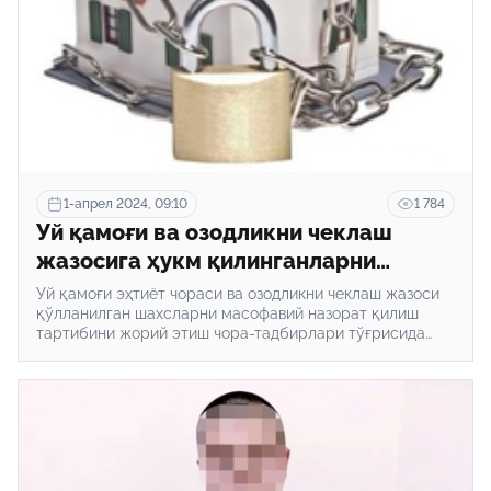
1-апрел 2024, 09:10
1 784
Уй қамоғи ва озодликни чеклаш
жазосига ҳукм қилинганларни
масофавий назорат қилиш бутун
Уй қамоғи эҳтиёт чораси ва озодликни чеклаш жазоси
Ўзбекистон бўйлаб жорий этилади
қўлланилган шахсларни масофавий назорат қилиш
тартибини жорий этиш чора-тадбирлари тўғрисида
ҳукумат қарори лойиҳаси эълон қилинди.