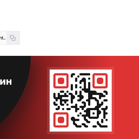
https://hudud24.uz/news/toshkent-viloyatida-13-yoshli-kizni-zurlagan-millij-gvardiya-hodimi-kamaldi
кин