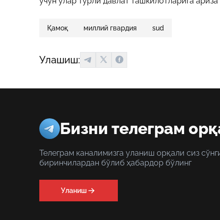
учун улар турли давлат ташкилотларига ариза
Қамоқ
миллий гвардия
sud
Улашиш:
Бизни телеграм орқ
Телеграм каналимизга уланиш орқали сиз сўнг
биринчилардан бўлиб ҳабардор бўлинг
Уланиш