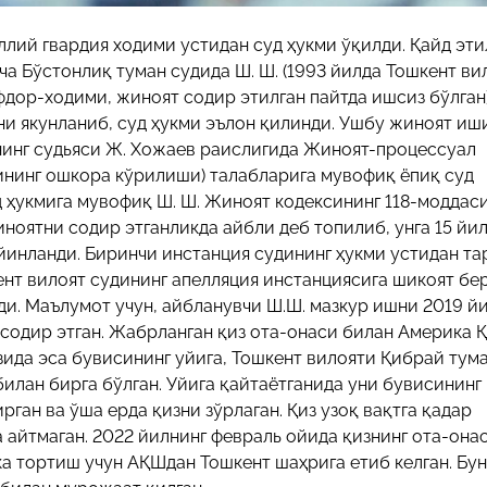
ллий гвардия ходими устидан суд ҳукми ўқилди. Қайд эт
ча Бўстонлиқ туман судида Ш. Ш. (1993 йилда Тошкент ви
дор-ходими, жиноят содир этилган пайтда ишсиз бўлган)
и якунланиб, суд ҳукми эълон қилинди. Ушбу жиноят иш
инг судьяси Ж. Хожаев раислигида Жиноят-процессуал
ининг ошкора кўрилиши) талабларига мувофиқ ёпиқ суд
 ҳукмига мувофиқ Ш. Ш. Жиноят кодексининг 118-моддас
иноятни содир этганликда айбли деб топилиб, унга 15 йи
йинланди. Биринчи инстанция судининг ҳукми устидан т
ент вилоят судининг апелляция инстанциясига шикоят бе
и. Маълумот учун, айбланувчи Ш.Ш. мазкур ишни 2019 й
 содир этган. Жабрланган қиз ота-онаси билан Америка 
зида эса бувисининг уйига, Тошкент вилояти Қибрай тум
 билан бирга бўлган. Уйига қайтаётганида уни бувисининг
рган ва ўша ерда қизни зўрлаган. Қиз узоқ вақтга қадар
 айтмаган. 2022 йилнинг февраль ойида қизнинг ота-она
а тортиш учун АҚШдан Тошкент шаҳрига етиб келган. Бун