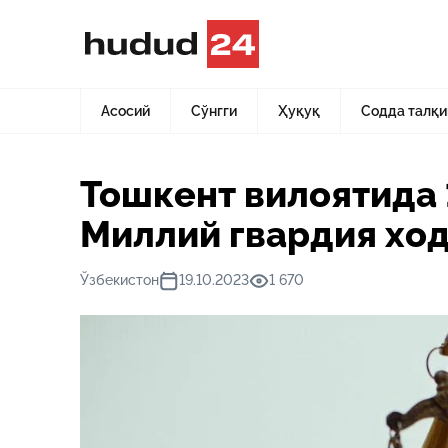
Асосий
Янгиликлар
Тошкент вилоятида 13 ёшли қизн
Асосий
Сўнгги
Ҳуқуқ
Содда талқи
Тошкент вилоятида 
Миллий гвардия хо
Ўзбекистон
19.10.2023
1 670