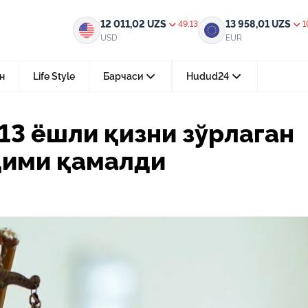
и зўрлаган Миллий гвардия ходими қамалди
12 011,02
UZS
13 958,01
UZS
49,13
1
USD
EUR
н
Life Style
Барчаси
Hudud24
Тошкент ш.
13 ёшли қизни зўрлаган
05-август 2026, 04:36
дими қамалди
Мустақилликнинг 35 йили: бирл
тараққиёт ва фаровонлик сари
24-июл 2026, 11:10
Электрон обуна: ҳуқуқий ахбо
тез ва қулай йўл
15-июл 2026, 05:11
Ҳуқуқий билимларни интеракт
форматда ўрганиш имконияти