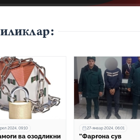
гиликлар:
рел 2024, 09:10
27-январ 2024, 06:01
амоғи ва озодликни
“Фарғона сув