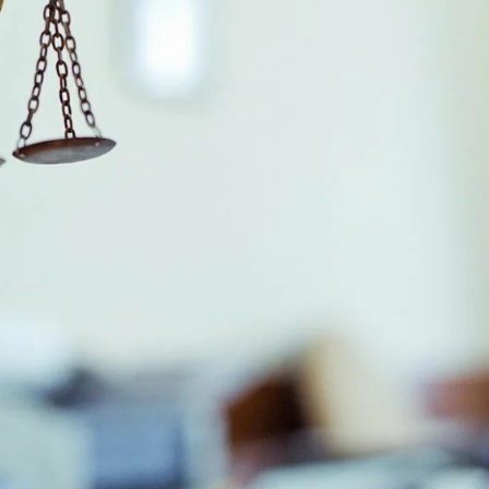
29-июн 2026, 10:29
Халқ билан очиқ мулоқот — ин
манфаатларига хизмат қилувч
давлат бошқарувининг муҳим 
25-июн 2026, 11:04
Электрон обуна: ҳуқуқий ахбо
тез ва қулай йўл
23-июн 2026, 10:05
Хусусий боғчада 5 ой ишлаб д
чиқиш мумкинми?