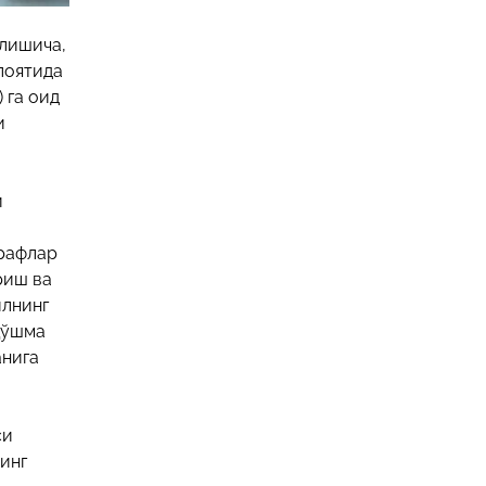
илишича,
лоятида
 га оид
и
и
л
арафлар
риш ва
илнинг
Қўшма
анига
си
инг