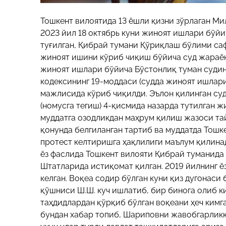
Тошкент вилоятида 13 ёшли қизни зўрлаган Ми
2023 йил 18 октябрь куни жиноят ишлари бўйи
туғилган, Қибрай тумани Қўриқлаш бўлими саф
жиноят ишини кўриб чиқиш бўйича суд жараён
жиноят ишлари бўйича Бўстонлиқ туман судин
кодексининг 19-моддаси (судда жиноят ишлар
мажлисида кўриб чиқилди. Эълон қилинган суд
(номусга тегиш) 4-қисмида назарда тутилган ж
муддатга озодликдан маҳрум қилиш жазоси та
қонунда белгиланган тартиб ва муддатда Тошк
протест келтиришга ҳақлилиги маълум қилинад
ёз фаслида Тошкент вилояти Қибрай туманида
Штатларида истиқомат қилган. 2019 йилнинг ё
келган. Воқеа содир бўлган куни қиз дугонаси
қўшниси Ш.Ш. куч ишлатиб, бир бинога олиб ки
таҳдидлардан қўрқиб бўлган воқеани ҳеч кимга
бундан хабар топиб, Шариповни жавобгарликк