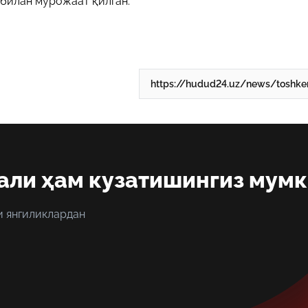
 билан мурожаат қилган.
али ҳам кузатишингиз мум
и янгиликлардан