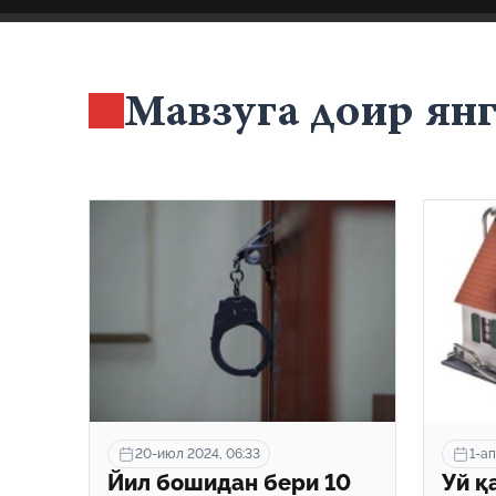
Мавзуга доир ян
20-июл 2024, 06:33
1-ап
Йил бошидан бери 10
Уй қ