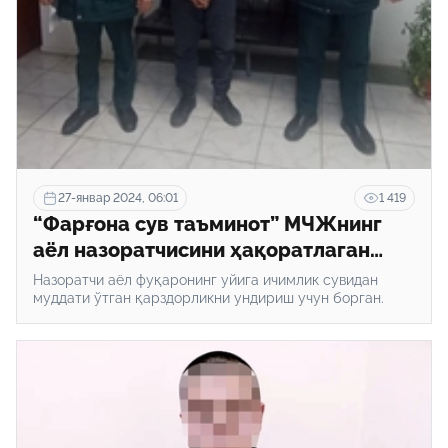
27-январ 2024, 06:01
1 419
“Фарғона сув таъминот” МЧЖнинг
аёл назоратчисини ҳақоратлаган
шахс қамалди. Майда безорилик
Назоратчи аёл фуқаронинг уйига ичимлик сувидан
қандай жавобгарликка сабаб
муддати ўтган қарздорликни ундириш учун борган.
бўлади?