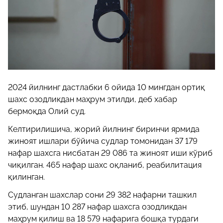
2024 йилнинг дастлабки 6 ойида 10 мингдан ортиқ
шахс озодликдан маҳрум этилди, деб хабар
бермоқда Олий суд.
Келтирилишича, жорий йилнинг биринчи ярмида
жиноят ишлари бўйича судлар томонидан 37 179
нафар шахсга нисбатан 29 086 та жиноят иши кўриб
чиқилган. 465 нафар шахс оқланиб, реабилитация
қилинган.
Судланган шахслар сони 29 382 нафарни ташкил
этиб, шундан 10 287 нафар шахсга озодликдан
маҳрум қилиш ва 18 579 нафарига бошқа турдаги