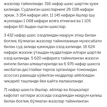
жазолар тайинланди, 516 нафар шахс шартли ҳукм
қилинди. Судланган шахсларнинг 26 028 нафари
эркак, 3 354 нафари аёл, 11 145 нафари ёшлар (шу
жумладан 1 068 нафари вояга етмаган) ва 1 105
нафари 60 ёшдан ошган шахслар.
3 432 нафар шахс озодликдан маҳрум этиш билан
боғлиқ бўлмаган жазолар тайинланиши муносабати
билан суд залида қамоқдан озод қилинди, 16 624
нафари жазони ўташдан муддатидан илгари шартли
озод қилинди, 5 620 нафарига тайинланган жазоси
енгили билан алмаштирилди ва 6 976 нафар шахсга
нисбатан дастлабки тергов органлари томонидан
асоссиз равишда қўйилган моддалар айбловдан
чиқариб ташланди ёки қайта малакаланди.
71 нафар шахсга (ёшлар, аёллар ва бошқалар)
кафолат хатлари асосида озодликдан маҳрум қилиш
билан боғлиқ бўлмаган жазолар тайинланган.