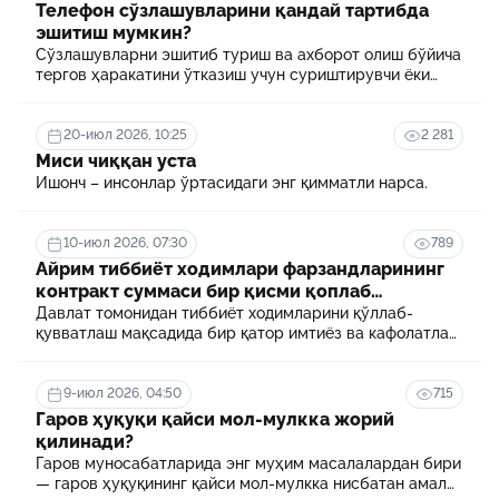
Телефон сўзлашувларини қандай тартибда
эшитиш мумкин?
Сўзлашувларни эшитиб туриш ва ахборот олиш бўйича
тергов ҳаракатини ўтказиш учун суриштирувчи ёки
терговчи тегишли илтимоснома киритади.
20-июл 2026, 10:25
2 281
Миси чиққан уста
Ишонч – инсонлар ўртасидаги энг қимматли нарса.
10-июл 2026, 07:30
789
Айрим тиббиёт ходимлари фарзандларининг
контракт суммаси бир қисми қоплаб
берилади
Давлат томонидан тиббиёт ходимларини қўллаб-
қувватлаш мақсадида бир қатор имтиёз ва кафолатлар
белгиланган. Шулардан бири айрим тиббиёт
ходимлари фарзандларининг олий таълим
муассасасида ўқиш учун тўланадиган контракт
9-июл 2026, 04:50
715
маблағининг бир қисмини қоплаб бериш тартибидир
Гаров ҳуқуқи қайси мол-мулкка жорий
қилинади?
Гаров муносабатларида энг муҳим масалалардан бири
— гаров ҳуқуқининг қайси мол-мулкка нисбатан амал