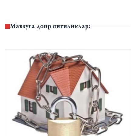
қилиши ҳисобланади.
Мавзуга доир янгиликлар: