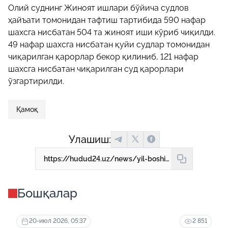
Олий суднинг Жиноят ишлари бўйича судлов
ҳайъати томонидан тафтиш тартибида 590 нафар
шахсга нисбатан 504 та жиноят иши кўриб чиқилди.
49 нафар шахсга нисбатан қуйи судлар томонидан
чиқарилган қарорлар бекор қилиниб, 121 нафар
шахсга нисбатан чиқарилган суд қарорлари
ўзгартирилди.
Қамоқ
Улашиш:
https://hudud24.uz/news/yil-boshidan-beri-10-mingdan-ortiq-kishi-qamaldi
Бошқалар
20-июл 2026, 05:37
2 851