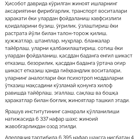
Ҳисобот даврида кўрилган жиноят ишларнинг
аксариятини фирибгарлик, транспорт воситалари
ҳаракати ёки улардан фойдаланиш хавфсизлиги
қоидаларини бузиш, ўғрилик, ўзлаштириш ёки
растрата йўли билан талон-торож қилиш,
ҳужжатлар, штамплар, муҳрлар, бланкалар
тайёрлаш, уларни қалбакилаштириш, сотиш ёки
улардан фойдаланиш, қасддан баданга енгил шикаст
етказиш, безорилик, қасддан баданга ўртача оғир
шикаст етказиш ҳамда гиёҳвандлик воситалари,
уларнинг аналоглари ёки психотроп моддаларни
ўтказиш мақсадини кўзламай қонунга хилоф
равишда тайёрлаш, эгаллаш, сақлаш ва бошқа
ҳаракатлар билан боғлиқ жиноятлар ташкил этади.
Ярашув институтининг самарали қўлланилиши
натижасида 6 337 нафар шахс жиноий
жавобгарликдан озод этилди.
Апелляция тартибида 6 395 нафар шахсга нисбатан 4