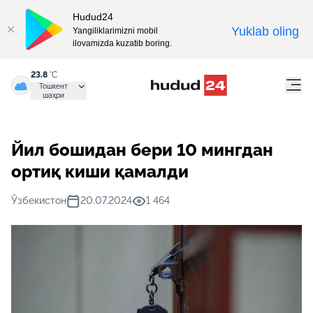
Hudud24
Yuklab oling
Yangiliklarimizni mobil
ilovamizda kuzatib boring.
23.8
°C
Тошкент
шаҳри
Йил бошидан бери 10 мингдан
ортиқ киши қамалди
Ўзбекистон
20.07.2024
1 464