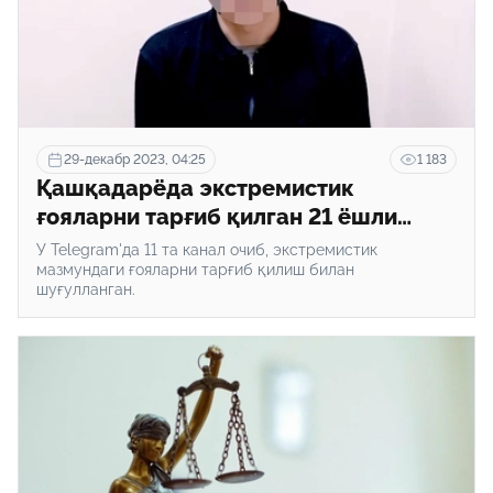
29-декабр 2023, 04:25
1 183
Қашқадарёда экстремистик
ғояларни тарғиб қилган 21 ёшли
йигит қамалди
У Telegram'да 11 та канал очиб, экстремистик
мазмундаги ғояларни тарғиб қилиш билан
шуғулланган.