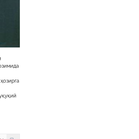
м
озимида
 ҳозирга
уқуқий