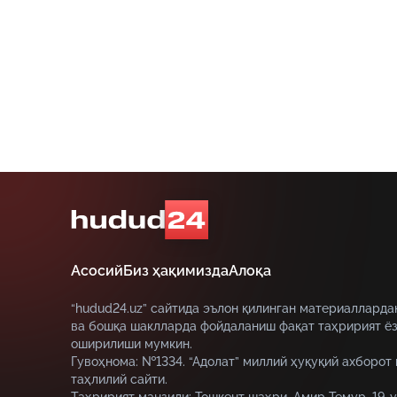
рақамига хабар бериш
сўралмоқда.
Асосий
Биз ҳақимизда
Алоқа
“hudud24.uz” сайтида эълон қилинган материалларда
ва бошқа шаклларда фойдаланиш фақат таҳририят ёз
оширилиши мумкин.
Гувоҳнома: №1334. “Адолат” миллий ҳуқуқий ахборот
таҳлилий сайти.