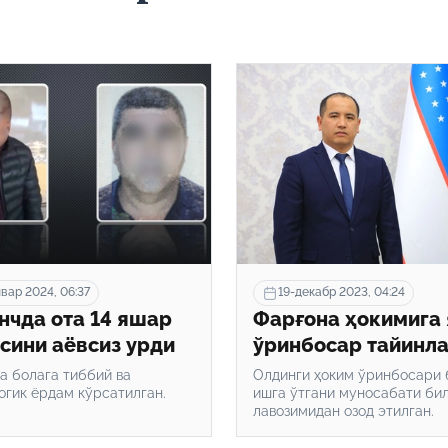
вар 2024, 06:37
19-декабр 2023, 04:24
нчда ота 14 яшар
Фарғона ҳокимига 
сини аёвсиз урди
ўринбосар тайинл
а болага тиббий ва
Олдинги ҳоким ўринбосари
огик ёрдам кўрсатилган.
ишга ўтгани муносабати би
лавозимидан озод этилган.