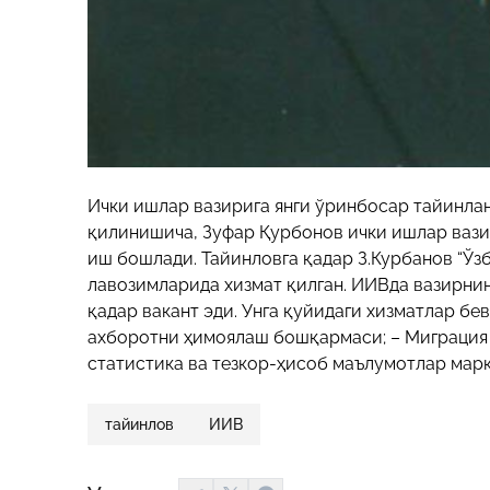
Ички ишлар вазирига янги ўринбосар тайинла
қилинишича, Зуфар Қурбонов ички ишлар ваз
иш бошлади. Тайинловга қадар З.Курбанов “Ў
лавозимларида хизмат қилган. ИИВда вазирни
қадар вакант эди. Унга қуйидаги хизматлар бе
ахборотни ҳимоялаш бошқармаси; – Миграция
статистика ва тезкор-ҳисоб маълумотлар марк
тайинлов
ИИВ