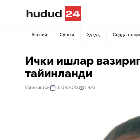
Асосий
Янгиликлар
Ички ишлар вазирига янги ўринб
Асосий
Сўнгги
Ҳуқуқ
Содда талқи
Ички ишлар вазириг
тайинланди
Ўзбекистон
16.09.2023
1 423