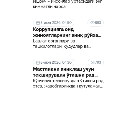
Ишонч – инсонлар ўртасидаги энг
қимматли нарса.
26-июн 2026, 06:54
сон
Боғча тарбиячилари учун янги
и
имконият: дуал таълим асосида олий
8-июл 2026, 04:50
893
мезони
маълумот олиш йўлга қўйилади
Коррупцияга оид
24-июн 2026, 06:05
жиноятларнинг аниқ рўйхати
ротга
Ўқишда бўлган ходимнинг иш ҳақи
белгиланди
Lавлат органлари ва
сақланадими?
ташкилотлари, ҳудудлар ва
соҳалар кесимида коррупция
даражасини аниқлаш ва уни
18-июн 2026, 11:48
минималлаштириш мақсадида
8-июл 2026, 04:30
793
екретга
Сунъий интеллектни тартибга солиш
коррупцияга оид хавф-хатарлар
Мастликни аниқлаш учун
қанчалик муҳим?
харитаси шакллантирилади
текширувдан ўтишни рад
этса нима бўлади?
Кўпчилик текширувдан ўтишни рад
этса, жавобгарликдан қутуламан,
деб ўйлайди.