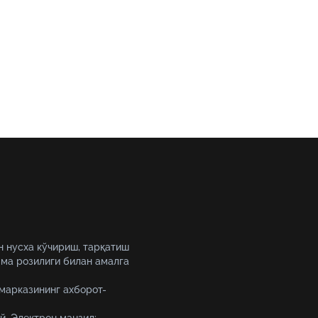
н нусха кўчириш, тарқатиш
ма розилиги билан амалга
 марказининг ахборот-