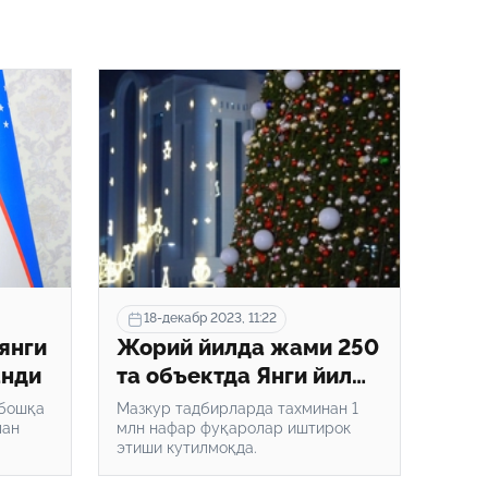
18-декабр 2023, 11:22
янги
Жорий йилда жами 250
анди
та объектда Янги йил
байрам тадбирлари
 бошқа
Мазкур тадбирларда тахминан 1
лан
ўтказилади
млн нафар фуқаролар иштирок
этиши кутилмоқда.