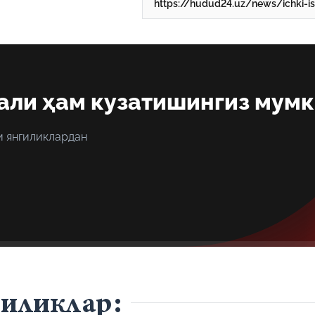
али ҳам кузатишингиз мум
и янгиликлардан
гиликлар: