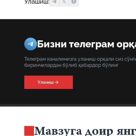
Улашиш:
Бизни телеграм орқ
Телеграм каналимизга уланиш орқали сиз сўнг
биринчилардан бўлиб ҳабардор бўлинг
Уланиш
Мавзуга доир ян