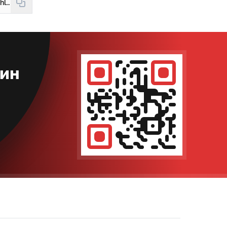
https://hudud24.uz/news/ichki-ishlar-vaziriga-yangi-urinbosar-tajinlandi
кин