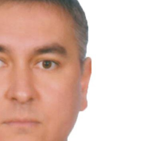
29-июн 2026, 10:29
Халқ билан очиқ мулоқот — ин
манфаатларига хизмат қилувч
давлат бошқарувининг муҳим 
25-июн 2026, 11:04
Электрон обуна: ҳуқуқий ахбо
тез ва қулай йўл
23-июн 2026, 10:05
Хусусий боғчада 5 ой ишлаб д
чиқиш мумкинми?