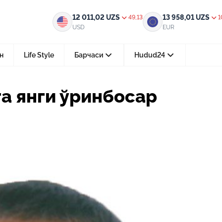
осар тайинланди
12 011,02
UZS
13 958,01
UZS
49,13
1
USD
EUR
н
Life Style
Барчаси
Hudud24
Тошкент ш.
а янги ўринбосар
05-август 2026, 04:36
Мустақилликнинг 35 йили: бирл
тараққиёт ва фаровонлик сари
24-июл 2026, 11:10
Электрон обуна: ҳуқуқий ахбо
тез ва қулай йўл
15-июл 2026, 05:11
Ҳуқуқий билимларни интеракт
форматда ўрганиш имконияти