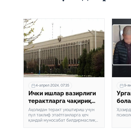
4-апрел 2024, 07:35
9-ян
Ички ишлар вазирлиги
Урга
терактларга чақириқ
бола
бўйича огоҳлантириш
Аҳолидан теракт уюштириш учун
Ҳозирд
билан чиқди
пул таклиф этаётганларга ҳеч
психол
қандай муносабат билдирмаслик,
суҳбатга киришмаслик, хабар
юборувчиларни блоклаш ва 102