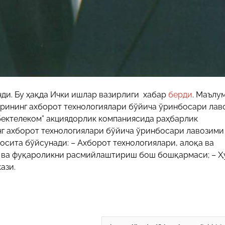
нди. Бу ҳақда Ички ишлар вазирлиги хабар
берди
. Маълу
ирининг ахборот технологиялари бўйича ўринбосари лав
збектелеком” акциядорлик компаниясида раҳбарлик
нг ахборот технологиялари бўйича ўринбосари лавозими
восита бўйсунади: – Ахборот технологиялари, алоқа ва
 ва фуқароликни расмийлаштириш бош бошқармаси; – Ҳ
ази.