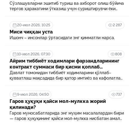
Сўзлашувларни эшитиб туриш ва ахборот олиш бўйича
тергов ҳаракатини ўтказиш учун суриштирувчи ёки
терговчи тегишли илтимоснома киритади.
20-июл 2026, 10:25
2 287
Миси чиққан уста
Ишонч – инсонлар ўртасидаги энг қимматли нарса.
10-июл 2026, 07:30
808
Айрим тиббиёт ходимлари фарзандларининг
контракт суммаси бир қисми қоплаб
берилади
Давлат томонидан тиббиёт ходимларини қўллаб-
қувватлаш мақсадида бир қатор имтиёз ва кафолатлар
белгиланган. Шулардан бири айрим тиббиёт
ходимлари фарзандларининг олий таълим
муассасасида ўқиш учун тўланадиган контракт
9-июл 2026, 04:50
737
маблағининг бир қисмини қоплаб бериш тартибидир
Гаров ҳуқуқи қайси мол-мулкка жорий
қилинади?
Гаров муносабатларида энг муҳим масалалардан бири
— гаров ҳуқуқининг қайси мол-мулкка нисбатан амал
қилиши ҳисобланади.