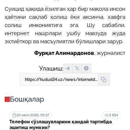
Суицид ҳақида ёзилган ҳар бир мақола инсон
ҳаётини сақлаб қолиш ёки аксинча, хавфга
солиш имкониятига эга. Шу сабабли,
интернет нашрлари ушбу мавзуда жуда
эҳтиёткор ва масъулиятли бўлишлари зарур.
Фурқат Алимардонов
, журналист
Улашиш:
https://hudud24.uz/news/internetda-suitsid-mavzusi-khukukii-va-psikhologik-zhikhatlar
Бошқалар
20-июл 2026, 05:37
2 854
Телефон сўзлашувларини қандай тартибда
эшитиш мумкин?