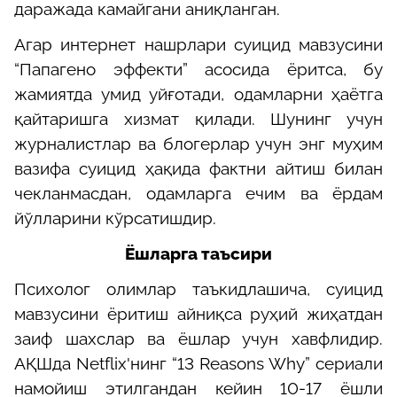
даражада камайгани аниқланган.
Агар интернет нашрлари суицид мавзусини
“
Папагено эффекти
”
асосида ёритса, бу
жамиятда умид уйғотади, одамларни ҳаётга
қайтаришга хизмат қилади. Шунинг учун
журналистлар ва блогерлар учун энг муҳим
вазифа суицид ҳақида фактни айтиш билан
чекланмасдан, одамларга ечим ва ёрдам
йўлларини кўрсатишдир.
Ёшларга таъсири
Психолог олимлар таъкидлашича, суицид
мавзусини ёритиш айниқса руҳий жиҳатдан
заиф шахслар ва ёшлар учун хавфлидир.
АҚШда Netflix'нинг “13 Reasons Why” сериали
намойиш этилгандан кейин 10
-
17 ёшли