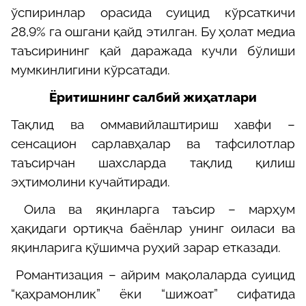
ўспиринлар орасида суицид кўрсаткичи
28,9% га ошгани қайд этилган. Бу ҳолат медиа
таъсирининг қай даражада кучли бўлиши
мумкинлигини кўрсатади.
Ё
ритишнинг салбий жиҳатлари
Тақлид ва оммавийлаштириш хавфи –
сенсацион сарлавҳалар ва тафсилотлар
таъсирчан шахсларда тақлид қилиш
эҳтимолини кучайтиради.
Оила ва яқинларга таъсир – марҳум
ҳақидаги ортиқча баёнлар унинг оиласи ва
яқинларига қўшимча руҳий зарар етказ
ади
.
Романтизация – айрим мақолаларда суицид
“қаҳрамонлик” ёки “шижоат” сифатида