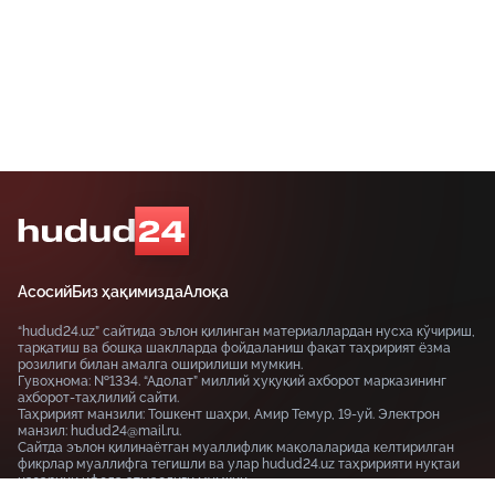
Асосий
Биз ҳақимизда
Алоқа
“hudud24.uz” сайтида эълон қилинган материаллардан нусха кўчириш,
тарқатиш ва бошқа шаклларда фойдаланиш фақат таҳририят ёзма
розилиги билан амалга оширилиши мумкин.
Гувоҳнома: №1334. “Адолат” миллий ҳуқуқий ахборот марказининг
ахборот-таҳлилий сайти.
Таҳририят манзили: Тошкент шаҳри, Амир Темур, 19-уй. Электрон
манзил: hudud24@mail.ru.
Сайтда эълон қилинаётган муаллифлик мақолаларида келтирилган
фикрлар муаллифга тегишли ва улар hudud24.uz таҳририяти нуқтаи
назарини ифода этмаслиги мумкин.