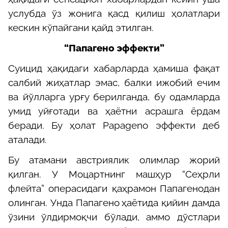
услубда ўз жонига қасд қилиш ҳолатлари
кескин кўпайгани қайд этилган.
“
Папагено эффекти
”
Суицид ҳақидаги хабарларда ҳамиша фақат
салбий жиҳатлар эмас, балки ижобий ечим
ва йўлларга урғу берилганда, бу одамларда
умид уйғотади ва ҳаётни асрашга ёрдам
беради. Бу ҳолат Papageno эффекти деб
аталади.
Бу атама
ни
австриялик олимлар жорий
қилган. У Моцартнинг машҳур “Се
ҳрли
флейта
” операсидаги қаҳрамон
Папагенодан
олинган. Унда Папагено
ҳаётида қийин дамда
ўзини ўлдирмоқчи бўлади, аммо дўстлари