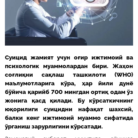
Суицид жамият учун оғир ижтимоий ва
психологик муаммолардан бири. Жаҳон
соғлиқни сақлаш ташкилоти (WHO)
маълумотларига кўра, ҳар йили дунё
бўйича қарийб 700 мингдан ортиқ одам ўз
жонига қасд қилади. Бу кўрсаткичнинг
юқорилиги суицидни нафақат шахсий,
балки кенг ижтимоий муаммо сифатида
ўрганиш зарурлигини кўрсатади.