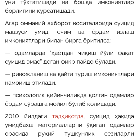
уни тўхтатишади ва бошқа имкониятлар
борлигини кўрсатишади.
Агар оммавий ахборот воситаларида суицид
мавзуси умид, ечим ва ёрдам излаш
имкониятлари билан бирга ёритилса:
— о
дамларда “ҳаётдан чиқиш йўли фақат
суицид эмас” деган фикр пайдо бўлади.
— р
ивожланиш ва қайта туриш имкониятлари
намойиш этилади.
— п
сихологик қийинчиликда қолган одамлар
ёрдам сўрашга мойил бўлиб қолишади.
2010 йилдаги
тадқиқотда
,
суицид ҳақида
умидбахш материалларни ўқиган одамлар
орасида руҳий тушкунлик сезиларли