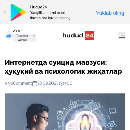
Hudud24
Yuklab oling
Yangiliklarimizni mobil
ilovamizda kuzatib boring.
23.8
°C
Тошкент
шаҳри
Интернетда суицид мавзуси:
ҳуқуқий ва психологик жиҳатлар
#NoComment
13.09.2025
400