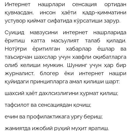
Интернет нашрлари сенсация ортидан
қувмасдан, инсон ҳаёти қадр-қимматини
устувор қиймат сифатида кўрсатиши зарур.
Суицид мавзусини интернет нашрларида
ёритиш катта масъулият талаб қилади.
Нотўғри ёритилган хабарлар ёшлар ва
таъсирчан шахслар учун хавфли оқибатларга
олиб келиши мумкин. Шунинг учун ҳар бир
журналист, блогер ёки интернет нашри
қуйидаги принципларга амал қилиши шарт:
шахсий ҳаёт дахлсизлигини ҳурмат қилиш;
тафсилот ва сенсациядан қочиш;
ечим ва профилактикага урғу бериш;
жамиятда ижобий руҳий муҳит яратиш.