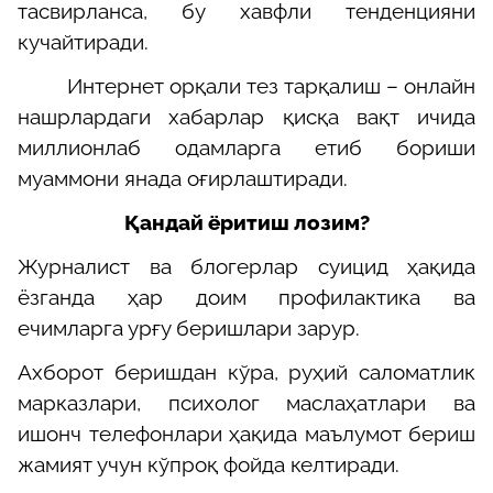
тасвирланса, бу хавфли тенденцияни
кучайтиради.
Интернет орқали тез тарқалиш – онлайн
нашрлардаги хабарлар қисқа вақт ичида
миллионлаб одамларга етиб бориши
муаммони янада оғирлаштиради.
Қандай ёритиш лозим?
Журналист ва блогерлар суицид ҳақида
ёзганда ҳар доим профилактика ва
ечимларга урғу беришлари
зарур
.
Ахборот беришдан кўра, руҳий саломатлик
марказлари
, психолог маслаҳатлари ва
ишонч телефонлари ҳақида маълумот бериш
жамият учун кўпроқ фойда келтиради.