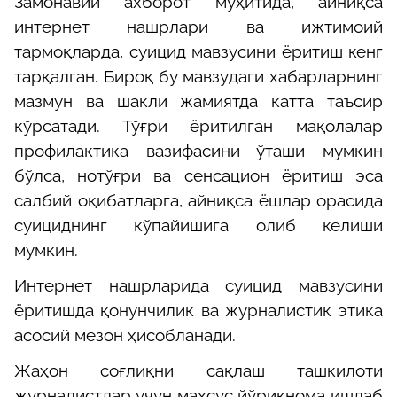
Замонавий ахборот муҳитида, айниқса
интернет нашрлари ва ижтимоий
тармоқларда, суицид мавзусини ёритиш кенг
тарқалган. Бироқ бу мавзудаги хабарларнинг
мазмун ва шакли жамиятда катта таъсир
кўрсат
ади
. Тўғри ёритилган мақолалар
профилактика вазифасини ўташи мумкин
бўлса, нотўғри ва сенсацион ёритиш эса
салбий оқибатларга, айниқса ёшлар орасида
суициднинг кўпайишига олиб келиши
мумкин.
Интернет нашрларида суицид мавзусини
ёритишда қонунчилик ва журналистик этика
асосий мезон ҳисобланади.
Жаҳон соғлиқни сақлаш ташкилоти
журналистлар учун махсус йўриқнома ишлаб