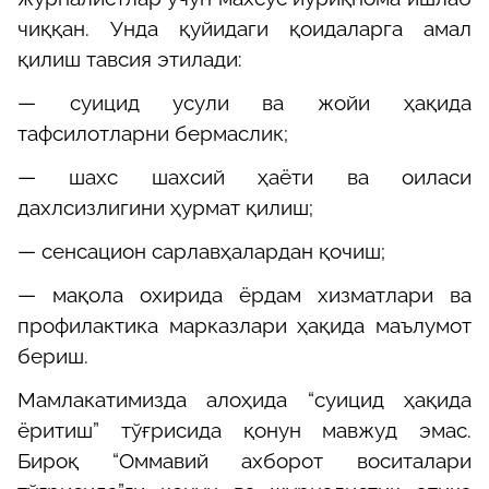
чиққан. Унда қуйидаги қоидаларга амал
қилиш тавсия этилади:
— суицид усули ва жойи ҳақида
тафсилотларни бермаслик;
— шахс шахсий ҳаёти ва оиласи
дахлсизлигини ҳурмат қилиш;
— сенсацион сарлавҳалардан қочиш;
— мақола охирида ёрдам хизматлари ва
профилактика марказлари ҳақида маълумот
бериш.
Мамлакатимизда алоҳида “суицид ҳақида
ёритиш” тўғрисида қонун мавжуд эмас.
Бироқ “Оммавий ахборот воситалари