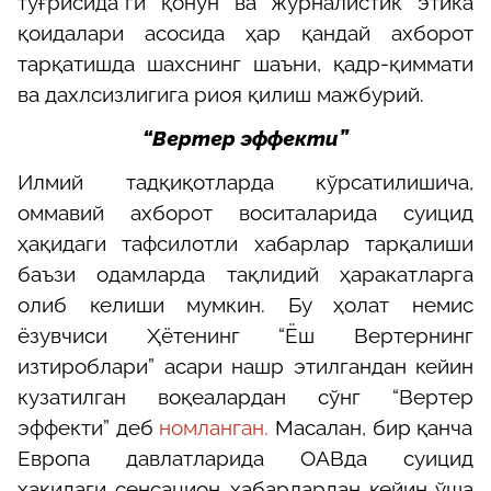
тўғрисида”ги қонун ва журналистик этика
қоидалари асосида ҳар қандай ахборот
тарқатишда шахснинг шаъни, қадр-қиммати
ва дахлсизлигига риоя қилиш мажбурий.
“Вертер
эффекти
”
Илмий тадқиқотларда кўрсатилишича,
оммавий ахборот воситаларида суицид
ҳақидаги тафсилотли хабарлар тарқалиши
баъзи одамларда тақлидий ҳаракатларга
олиб келиши мумкин. Бу ҳолат немис
ёзувчиси
Ҳ
ётенинг “Ёш Вертернинг
изтироблари” асари нашр этилгандан кейин
кузатилган воқеалардан сўнг
“Вертер
эффекти
”
деб
номланган
.
Масалан, бир қанча
Европа давлатларида ОАВда суицид
ҳақидаги сенсацион хабарлардан кейин ўша