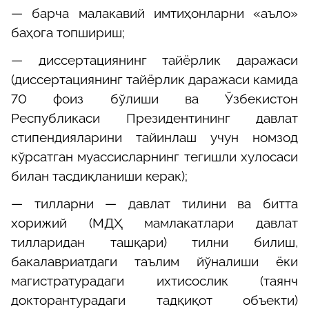
— барча малакавий имтиҳонларни «аъло»
баҳога топшириш;
— диссертациянинг тайёрлик даражаси
(диссертациянинг тайёрлик даражаси камида
70 фоиз бўлиши ва Ўзбекистон
Республикаси Президентининг давлат
стипендияларини тайинлаш учун номзод
кўрсатган муассисларнинг тегишли хулосаси
билан тасдиқланиши керак);
— тилларни — давлат тилини ва битта
хорижий (МДҲ мамлакатлари давлат
тилларидан ташқари) тилни билиш,
бакалавриатдаги таълим йўналиши ёки
магистратурадаги ихтисослик (таянч
докторантурадаги тадқиқот объекти)