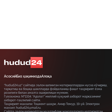
қилиши ҳисобланади.
Асосий
Биз ҳақимизда
Алоқа
“hudud24.uz” сайтида эълон қилинган материаллардан нусха кўчириш,
тарқатиш ва бошқа шаклларда фойдаланиш фақат таҳририят ёзма
розилиги билан амалга оширилиши мумкин.
Гувоҳнома: №1334. “Адолат” миллий ҳуқуқий ахборот марказининг
ахборот-таҳлилий сайти.
Таҳририят манзили: Тошкент шаҳри, Амир Темур, 19-уй. Электрон
манзил: hudud24@mail.ru.
Сайтда эълон қилинаётган муаллифлик мақолаларида келтирилган