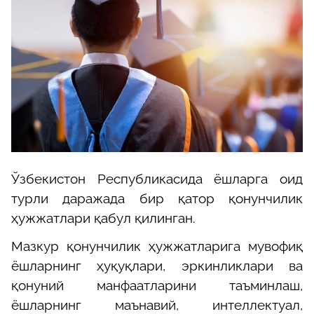
Ўзбекистон Республикасида ёшларга оид
турли даражада бир қатор қонунчилик
ҳужжатлари қабул қилинган.
Мазкур қонунчилик ҳужжатларига мувофиқ
ёшларнинг ҳуқуқлари, эркинликлари ва
қонуний манфаатларини таъминлаш,
ёшларнинг маънавий, интеллектуал,