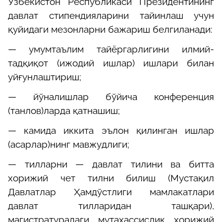
Ўзбекистон Республикаси Президентининг
давлат стипендияларини тайинлаш учун
қуйидаги мезонларни бажариш белгиланади:
— умумтаълим тайёргарлигини илмий-
тадқиқот (ижодий ишлар) ишлари билан
уйғунлаштириш;
— йўналишлар бўйича конференция
(танлов)ларда қатнашиш;
— камида иккита эълон қилинган ишлар
(асарлар)нинг мавжудлиги;
— тилларни — давлат тилини ва битта
хорижий чет тилни билиш (Мустақил
Давлатлар Ҳамдўстлиги мамлакатлари
давлат тилларидан ташқари),
магистратурадаги мутахассислик хорижий