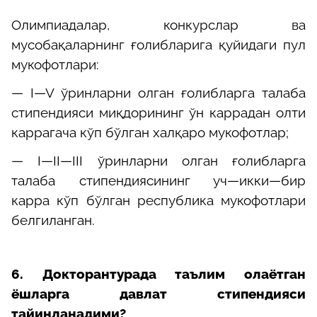
Олимпиадалар, конкурслар ва
мусобақаларнинг ғолибларига қуйидаги пул
мукофотлари:
— I—V ўринларни олган ғолибларга талаба
стипендияси миқдорининг ўн каррадан олти
каррагача кўп бўлган халқаро мукофотлар;
— I—II—III ўринларни олган ғолибларга
талаба стипендиясининг уч—икки—бир
карра кўп бўлган республика мукофотлари
белгиланган.
6. Докторантурада таълим олаётган
ёшларга давлат стипендияси
тайинланадими?