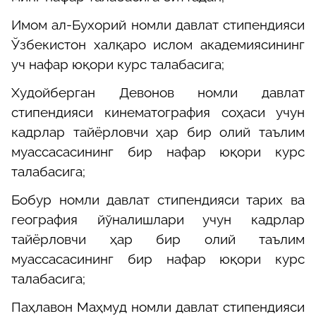
Имом ал-Бухорий номли давлат стипендияси
Ўзбекистон халқаро ислом академиясининг
уч нафар юқори курс талабасига;
Худойберган Девонов номли давлат
стипендияси кинематография соҳаси учун
кадрлар тайёрловчи ҳар бир олий таълим
муассасасининг бир нафар юқори курс
талабасига;
Бобур номли давлат стипендияси тарих ва
география йўналишлари учун кадрлар
тайёрловчи ҳар бир олий таълим
муассасасининг бир нафар юқори курс
талабасига;
Паҳлавон Маҳмуд номли давлат стипендияси