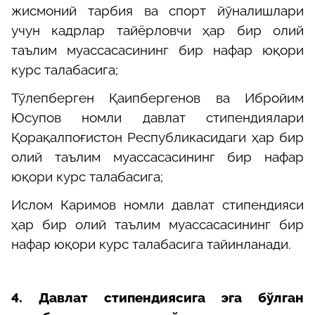
жисмоний тарбия ва спорт йўналишлари
учун кадрлар тайёрловчи ҳар бир олий
таълим муассасасининг бир нафар юқори
курс талабасига;
Тўлепберген Қаипбергенов ва Ибройим
Юсупов номли давлат стипендиялари
Қорақалпоғистон Республикасидаги ҳар бир
олий таълим муассасасининг бир нафар
юқори курс талабасига;
Ислом Каримов номли давлат стипендияси
ҳар бир олий таълим муассасасининг бир
нафар юқори курс талабасига тайинланади.
4. Давлат стипендиясига эга бўлган