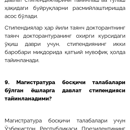
ҳақидаги буйруқларни расмийлаштиришда
асос бўлади.
Стипендиялар ҳар йили таянч докторантнинг
таянч докторантуранинг охирги курсидаги
ўқиш даври учун, стипендиянинг икки
баробари миқдорида қатъий мувофиқ ҳолда
тайинланади.
9. Магистратура босқичи талабалари
бўлган ёшларга давлат стипендияси
тайинланадими?
Магистратура босқичи талабалари учун
Ўзбекистон Республикаси Президентининг