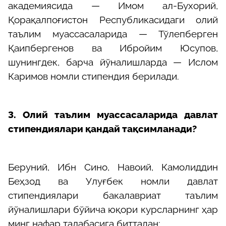
академиясида — Имом ал-Бухорий,
Қорақалпоғистон Республикасидаги олий
таълим муассасаларида — Тўлепберген
Қаипбергенов ва Ибройим Юсупов,
шунингдек, барча йўналишларда — Ислом
Каримов номли стипендия берилади.
3. Олий таълим муассасаларида давлат
стипендиялари қандай тақсимланади?
Беруний, Ибн Сино, Навоий, Камолиддин
Беҳзод ва Улуғбек номли давлат
стипендиялари бакалавриат таълим
йўналишлари бўйича юқори курсларнинг ҳар
минг нафар талабасига биттадан;