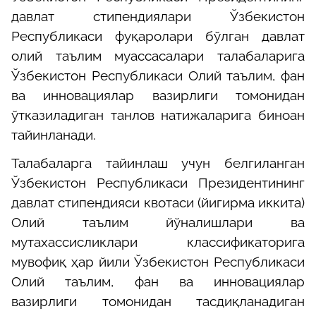
давлат стипендиялари Ўзбекистон
Республикаси фуқаролари бўлган давлат
олий таълим муассасалари талабаларига
Ўзбекистон Республикаси Олий таълим, фан
ва инновациялар вазирлиги томонидан
ўтказиладиган танлов натижаларига биноан
тайинланади.
Талабаларга тайинлаш учун белгиланган
Ўзбекистон Республикаси Президентининг
давлат стипендияси квотаси (йигирма иккита)
Олий таълим йўналишлари ва
мутахассисликлари классификаторига
мувофиқ ҳар йили Ўзбекистон Республикаси
Олий таълим, фан ва инновациялар
вазирлиги томонидан тасдиқланадиган