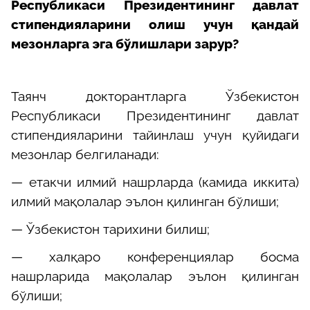
Республикаси Президентининг давлат
стипендияларини олиш учун қандай
мезонларга эга бўлишлари зарур?
Таянч докторантларга Ўзбекистон
Республикаси Президентининг давлат
стипендияларини тайинлаш учун қуйидаги
мезонлар белгиланади:
— етакчи илмий нашрларда (камида иккита)
илмий мақолалар эълон қилинган бўлиши;
— Ўзбекистон тарихини билиш;
— халқаро конференциялар босма
нашрларида мақолалар эълон қилинган
бўлиши;