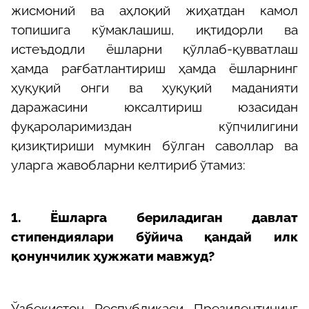
жисмоний ва аҳлоқий жиҳатдан камол
топишига кўмаклашиш, иқтидорли ва
истеъдодли ёшларни қўллаб-қувватлаш
ҳамда рағбатлантириш ҳамда ёшларнинг
ҳуқуқий онги ва ҳуқуқий маданияти
даражасини юксалтириш юзасидан
фуқароларимиздан кўпчилигини
қизиқтириши мумкин бўлган саволлар ва
уларга жавобларни келтириб ўтамиз:
1. Ёшларга бериладиган давлат
стипендиялари бўйича қандай илк
қонунчилик ҳужжати мавжуд?
Ўзбекистон Республикаси Президентининг