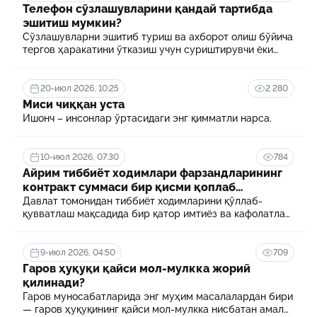
Телефон сўзлашувларини қандай тартибда
эшитиш мумкин?
Сўзлашувларни эшитиб туриш ва ахборот олиш бўйича
тергов ҳаракатини ўтказиш учун суриштирувчи ёки
терговчи тегишли илтимоснома киритади.
20-июл 2026, 10:25
2 280
Миси чиққан уста
Ишонч – инсонлар ўртасидаги энг қимматли нарса.
10-июл 2026, 07:30
784
Айрим тиббиёт ходимлари фарзандларининг
контракт суммаси бир қисми қоплаб
берилади
Давлат томонидан тиббиёт ходимларини қўллаб-
қувватлаш мақсадида бир қатор имтиёз ва кафолатлар
белгиланган. Шулардан бири айрим тиббиёт
ходимлари фарзандларининг олий таълим
муассасасида ўқиш учун тўланадиган контракт
9-июл 2026, 04:50
709
маблағининг бир қисмини қоплаб бериш тартибидир
Гаров ҳуқуқи қайси мол-мулкка жорий
қилинади?
Гаров муносабатларида энг муҳим масалалардан бири
— гаров ҳуқуқининг қайси мол-мулкка нисбатан амал