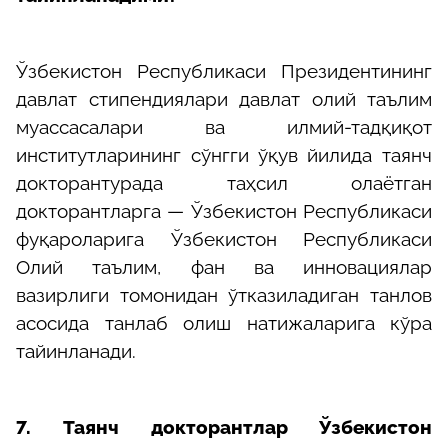
Ўзбекистон Республикаси Президентининг
давлат стипендиялари давлат олий таълим
муассасалари ва илмий-тадқиқот
институтларининг сўнгги ўқув йилида таянч
докторантурада таҳсил олаётган
докторантларга — Ўзбекистон Республикаси
фуқароларига Ўзбекистон Республикаси
Олий таълим, фан ва инновациялар
вазирлиги томонидан ўтказиладиган танлов
асосида танлаб олиш натижаларига кўра
тайинланади.
7.
Таянч докторантлар Ўзбекистон