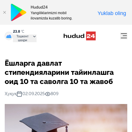
Hudud24
Yuklab oling
Yangiliklarimizni mobil
ilovamizda kuzatib boring.
23.8
°C
Тошкент
шаҳри
Ёшларга давлат
стипендияларини тайинлашга
оид 10 та саволга 10 та жавоб
Ҳуқуқ
02.09.2025
809