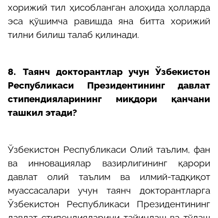
хорижий тил ҳисобланган алоҳида ҳолларда
эса қўшимча равишда яна битта хорижий
тилни билиш талаб қилинади.
8.
Таянч докторантлар учун Ўзбекистон
Республикаси Президентининг давлат
стипендияларининг миқдори қанчани
ташкил этади?
Ўзбекистон Республикаси Олий таълим, фан
ва инновациялар вазирлигининг қарори
давлат олий таълим ва илмий-тадқиқот
муассасалари учун таянч докторантларга
Ўзбекистон Республикаси Президентининг
давлат стипендияларини тайинлаш ва тўлаш