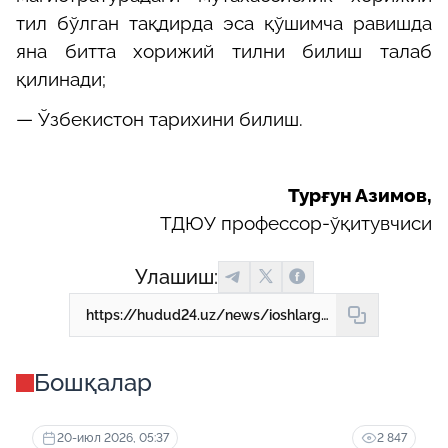
тил бўлган тақдирда эса қўшимча равишда
яна битта хорижий тилни билиш талаб
қилинади;
— Ўзбекистон тарихини билиш.
Турғун Азимов,
ТДЮУ профессор-ўқитувчиси
Улашиш:
https://hudud24.uz/news/ioshlarga-davlat-stipendiialarini-taiinlashga-oid-10-ta-savolga-10-ta-zhavob
Бошқалар
20-июл 2026, 05:37
2 847