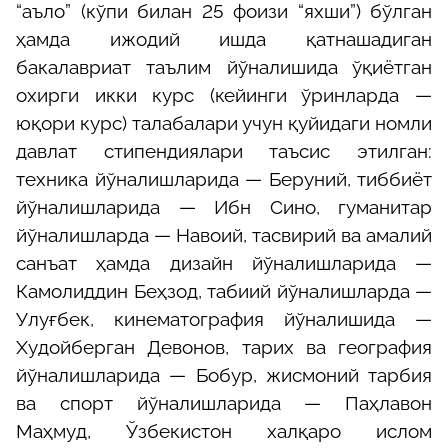
“аъло” (кўпи билан 25 фоизи “яхши”) бўлган
ҳамда ижодий ишда қатнашадиган
бакалавриат таълим йўналишида ўқиётган
охирги икки курс (кейинги ўринларда —
юқори курс) талабалари учун қуйидаги номли
давлат стипендиялари таъсис этилган:
техника йўналишларида — Беруний, тиббиёт
йўналишларида — Ибн Сино, гуманитар
йўналишларда — Навоий, тасвирий ва амалий
санъат ҳамда дизайн йўналишларида —
Камолиддин Беҳзод, табиий йўналишларда —
Улуғбек, кинематография йўналишида —
Худойберган Девонов, тарих ва география
йўналишларида — Бобур, жисмоний тарбия
ва спорт йўналишларида — Паҳлавон
Маҳмуд, Ўзбекистон халқаро ислом