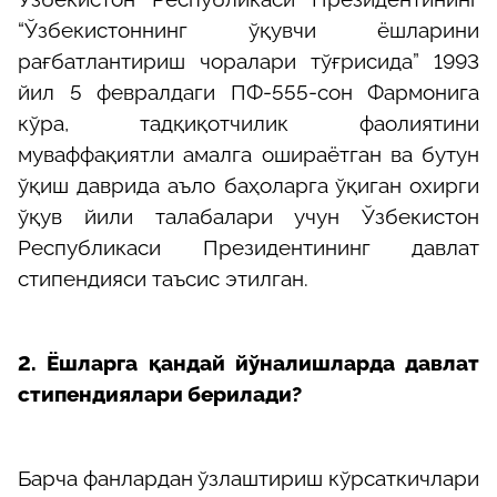
“Ўзбекистоннинг ўқувчи ёшларини
рағбатлантириш чоралари тўғрисида” 1993
йил 5 февралдаги ПФ-555-сон Фармонига
кўра, тадқиқотчилик фаолиятини
муваффақиятли амалга ошираётган ва бутун
ўқиш даврида аъло баҳоларга ўқиган охирги
ўқув йили талабалари учун Ўзбекистон
Республикаси Президентининг давлат
стипендияси таъсис этилган.
2. Ёшларга қандай йўналишларда давлат
стипендиялари берилади?
Барча фанлардан ўзлаштириш кўрсаткичлари