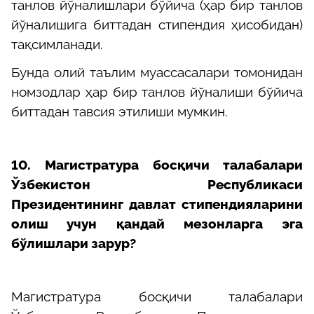
танлов йўналишлари бўйича (ҳар бир танлов
йўналишига биттадан стипендия ҳисобидан)
тақсимланади.
Бунда олий таълим муассасалари томонидан
номзодлар ҳар бир танлов йўналиши бўйича
биттадан тавсия этилиши мумкин.
10.
Магистратура босқичи талабалари
Ўзбекистон Республикаси
Президентининг давлат стипендияларини
олиш учун қандай мезонларга эга
бўлишлари зарур?
Магистратура босқичи талабалари