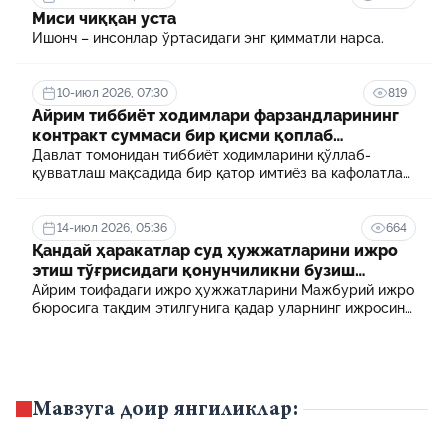
Миси чиққан уста
Ишонч – инсонлар ўртасидаги энг қимматли нарса.
10-июл 2026, 07:30
819
Айрим тиббиёт ходимлари фарзандларининг
контракт суммаси бир қисми қоплаб
берилади
Давлат томонидан тиббиёт ходимларини қўллаб-
қувватлаш мақсадида бир қатор имтиёз ва кафолатлар
белгиланган. Шулардан бири айрим тиббиёт
ходимлари фарзандларининг олий таълим
муассасасида ўқиш учун тўланадиган контракт
14-июл 2026, 05:36
664
маблағининг бир қисмини қоплаб бериш тартибидир
Қандай ҳаракатлар суд ҳужжатларини ижро
этиш тўғрисидаги қонунчиликни бузиш
ҳисобланади? 5 муҳим факт
Айрим тоифадаги ижро ҳужжатларини Мажбурий ижро
бюросига тақдим этилгунига қадар уларнинг ижросини
таъминламаслик маъмурий ҳуқуқбузарлик
ҳисобланади.
Мавзуга доир янгиликлар: