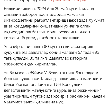
Билдирилишича, 2024 йил 29 май куни Таиланд
оммавий ахборот воситаларида мамлакат
иқтисодиётини рағбатлантириш мақсадида Ҳукумат
виза қоидаларини юмшатишни ўз ичига олган
иқтисодий рағбатлантириш режасини эълон
қилгани тўғрисида ахборот тарқатилди.
Унга кўра, Таиландга 60 кунгача визасиз кириш
ҳуқуқига эга давлатлар сони амалдаги 57 тадан 93
тага кўпаяди, 36 та янги давлатлар қаторига
Ўзбекистон ҳам киритилган.
Ушбу масала бўйича Ўзбекистоннинг Бангкокдаги
бош консулхонаси Таиланд Ташқи ишлар вазирлиги
билан боғланган. Таиланд ТИВ Консуллик
департаменти маълумотига кўра, виза режимининг
узайтирилиши тўғрисида ҳозирча расман ҳеч қандай
маълумот эълон қилингани йўқ.