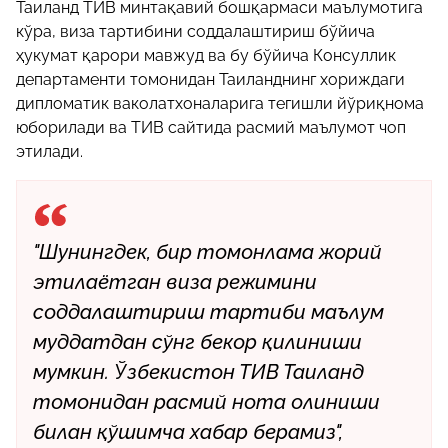
Таиланд ТИВ минтақавий бошқармаси маълумотига
кўра, виза тартибини соддалаштириш бўйича
ҳукумат қарори мавжуд ва бу бўйича Консуллик
департаменти томонидан Таиланднинг хориждаги
дипломатик ваколатхоналарига тегишли йўриқнома
юборилади ва ТИВ сайтида расмий маълумот чоп
этилади.
"Шунингдек, бир томонлама жорий
этилаётган виза режимини
соддалаштириш тартиби маълум
муддатдан сўнг бекор қилиниши
мумкин. Ўзбекистон ТИВ Таиланд
томонидан расмий нота олиниши
билан қўшимча хабар берамиз",