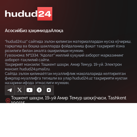
Асосий
Биз ҳақимизда
Алоқа
“hudud24.uz” сайтида эълон қилинган материаллардан нусха кўчириш,
тарқатиш ва бошқа шаклларда фойдаланиш фақат таҳририят ёзма
розилиги билан амалга оширилиши мумкин.
Гувоҳнома: №1334. “Адолат” миллий ҳуқуқий ахборот марказининг
ахборот-таҳлилий сайти.
Таҳририят манзили: Тошкент шаҳри, Амир Темур, 19-уй. Электрон
манзил: hudud24@mail.ru.
Сайтда эълон қилинаётган муаллифлик мақолаларида келтирилган
фикрлар муаллифга тегишли ва улар hudud24.uz таҳририяти нуқтаи
назарини ифода этмаслиги мумкин.
Тошкент шаҳри, 19-уй Амир Темур шоҳкўчаси, Tashkent
100115
+99855-510-47-87
Фойдаланиш шартлари
Махфийлик сиёсати
© HUDUD24.UZ 2019-2026 Барча ҳуқуқлар ҳимояланган
18+