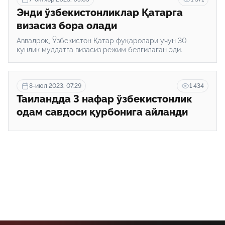
Энди ўзбекистонликлар Қатарга
визасиз бора олади
Аввалроқ, Ўзбекистон Қатар фуқаролари учун 30
кунлик муддатга визасиз режим белгилаган эди.
8-июл 2023, 07:29
1 434
Таиландда 3 нафар ўзбекистонлик
одам савдоси қурбонига айланди