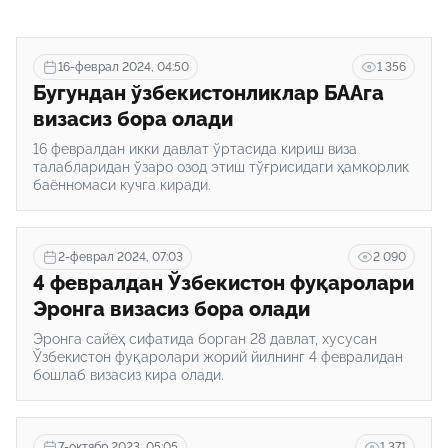
16-феврал 2024, 04:50
1 356
Бугундан ўзбекистонликлар БААга
визасиз бора олади
16 февралдан икки давлат ўртасида кириш виза
талабларидан ўзаро озод этиш тўғрисидаги ҳамкорлик
баённомаси кучга киради.
2-феврал 2024, 07:03
2 090
4 февралдан Ўзбекистон фуқаролари
Эронга визасиз бора олади
Эронга сайёҳ сифатида борган 28 давлат, хусусан
Ўзбекистон фуқаролари жорий йилнинг 4 февралидан
бошлаб визасиз кира олади.
7-октябр 2023, 05:05
1 371