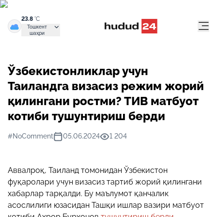
23.8
°C
Тошкент
шаҳри
Ўзбекистонликлар учун
Таиландга визасиз режим жорий
қилингани ростми? ТИВ матбуот
котиби тушунтириш берди
#NoComment
05.06.2024
1 204
Аввалроқ, Таиланд томонидан Ўзбекистон
фуқаролари учун визасиз тартиб жорий қилингани
хабарлар тарқалди. Бу маълумот қанчалик
асослилиги юзасидан Ташқи ишлар вазири матбуот
котиби Аҳрор Бурхонов
тушунтириш берди.