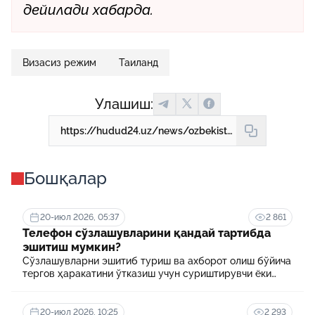
дейилади хабарда.
Визасиз режим
Таиланд
Улашиш:
https://hudud24.uz/news/ozbekistonliklar-uchun-tailandga-vizasiz-rejim-joriy-qilingani-rostmi-tiv-matbuot-kotibi-tushuntirish-berdi
Бошқалар
20-июл 2026, 05:37
2 861
Телефон сўзлашувларини қандай тартибда
эшитиш мумкин?
Сўзлашувларни эшитиб туриш ва ахборот олиш бўйича
тергов ҳаракатини ўтказиш учун суриштирувчи ёки
терговчи тегишли илтимоснома киритади.
20-июл 2026, 10:25
2 293