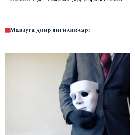
таъминламаслик маъмурий ҳуқуқбузарлик
ҳисобланади.
Мавзуга доир янгиликлар: