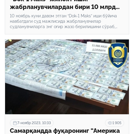
жабрланувчилардан бири 10 млрд
сўм товон пули талаб қилди
10 ноябрь куни давом этган “Dok-1 Maks” иши бўйича
навбатдаги суд мажлисида жабрланувчилар
судланувчиларга энг оғир жазо берилишини сўраб,
моддий ва маънавий зарар ундирилишини талаб
қилган.
7-ноябр 2023, 10:33
1 905
Самарқандда фуқаронинг “Америка