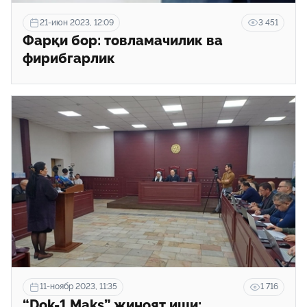
21-июн 2023, 12:09
3 451
Фарқи бор: товламачилик ва
фирибгарлик
11-ноябр 2023, 11:35
1 716
“Dok-1 Мaks” жиноят иши: