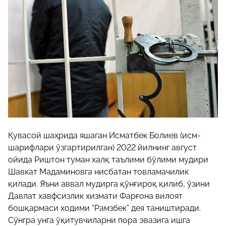
Қувасой шаҳрида яшаган Исматбек Болиев (исм-
шарифлари ўзгартирилган) 2022 йилнинг август
ойида Риштон туман халқ таълими бўлими мудири
Шавкат Мадаминовга нисбатан товламачилик
қилади. Яъни аввал мудирга қўнғироқ қилиб, ўзини
Давлат хавфсизлик хизмати Фарғона вилоят
бошқармаси ходими “Рамзбек” дея таништиради.
Сўнгра унга ўқитувчиларни пора эвазига ишга