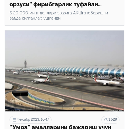
орзуси” фирибгарлик туфайли
“ушалмади”
$ 20 000 минг доллари эвазига АҚШга юборишни
ваъда қилганлар ушланди.
4-ноябр 2023, 10:47
1 529
“Умра” амалларини бажариш учун