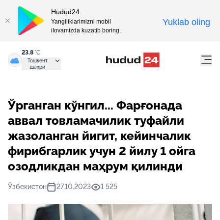
Hudud24
Yuklab oling
Yangiliklarimizni mobil
ilovamizda kuzatib boring.
23.8
°C
Тошкент
шаҳри
Ўрганган кўнгил... Фарғонада
аввал товламачилик туфайли
жазоланган йигит, кейинчалик
фирибгарлик учун 2 йилу 1 ойга
озодликдан маҳрум қилинди
Ўзбекистон
27.10.2023
1 525