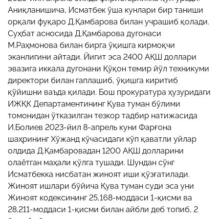
Аниқланишича, Исматбек ўша кунлари бир таниши
орқали фуқаро Д.Қамбарова билан учрашиб қолади.
Суҳбат асносида Д.Қамбарова дугонаси
М.Раҳмонова билан бирга ўқишга кирмоқчи
эканлигини айтади. Йигит эса 2400 АҚШ доллари
эвазига иккала дугонани Қўқон темир йўл техникуми
директори билан гаплашиб, ўқишга киритиб
қўйишни ваъда қилади. Бош прокуратура ҳузуридаги
ИЖҚК Департаментининг Қува туман бўлими
томонидан ўтказилган тезкор тадбир натижасида
И.Болиев 2023-йил 8-апрель куни Фарғона
шаҳрининг Хўжанд кўчасидаги кўп қаватли уйлар
олдида Д.Қамбаровадан 1200 АҚШ долларини
олаётган маҳали қўлга тушади. Шундан сўнг
Исматбекка нисбатан жиноят иши қўзғатилади.
Жиноят ишлари бўйича Қува туман суди эса уни
Жиноят кодексининг 25,168-моддаси 1-қисми ва
28,211-моддаси 1-қисми билан айбли деб топиб, 2