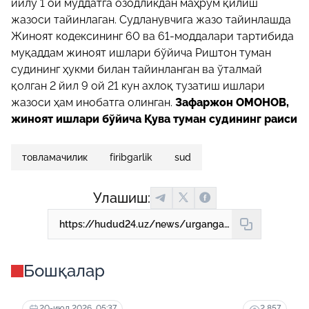
йилу 1 ой муддатга озодликдан маҳрум қилиш
жазоси тайинлаган. Судланувчига жазо тайинлашда
Жиноят кодексининг 60 ва 61-моддалари тартибида
муқаддам жиноят ишлари бўйича Риштон туман
судининг ҳукми билан тайинланган ва ўталмай
қолган 2 йил 9 ой 21 кун ахлоқ тузатиш ишлари
жазоси ҳам инобатга олинган.
Зафаржон ОМОНОВ,
жиноят ишлари бўйича Қува
туман судининг раиси
товламачилик
firibgarlik
sud
Улашиш:
https://hudud24.uz/news/urgangan-kungil-fargonada-avval-tovlamachilik-tufajli-zhazolangan-jigit-kejinchalik-firibgarlik-uchun-2-jilu-1-ojga-ozodlikdan-makhrum-kilindi
Бошқалар
20-июл 2026, 05:37
2 857