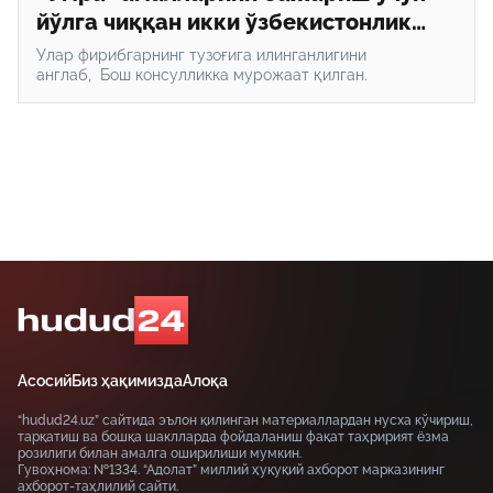
йўлга чиққан икки ўзбекистонлик
Дубайда қолдириб кетилди
Улар фирибгарнинг тузоғига илинганлигини
англаб, Бош консулликка мурожаат қилган.
Асосий
Биз ҳақимизда
Алоқа
“hudud24.uz” сайтида эълон қилинган материаллардан нусха кўчириш,
тарқатиш ва бошқа шаклларда фойдаланиш фақат таҳририят ёзма
розилиги билан амалга оширилиши мумкин.
Гувоҳнома: №1334. “Адолат” миллий ҳуқуқий ахборот марказининг
ахборот-таҳлилий сайти.