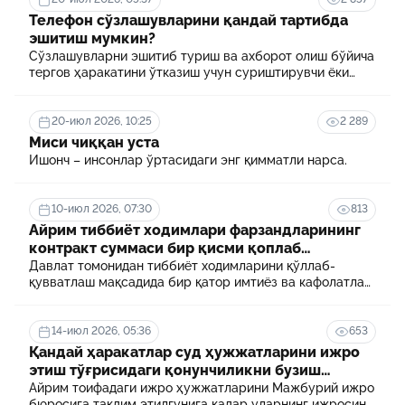
Телефон сўзлашувларини қандай тартибда
эшитиш мумкин?
Сўзлашувларни эшитиб туриш ва ахборот олиш бўйича
тергов ҳаракатини ўтказиш учун суриштирувчи ёки
терговчи тегишли илтимоснома киритади.
20-июл 2026, 10:25
2 289
Миси чиққан уста
Ишонч – инсонлар ўртасидаги энг қимматли нарса.
10-июл 2026, 07:30
813
Айрим тиббиёт ходимлари фарзандларининг
контракт суммаси бир қисми қоплаб
берилади
Давлат томонидан тиббиёт ходимларини қўллаб-
қувватлаш мақсадида бир қатор имтиёз ва кафолатлар
белгиланган. Шулардан бири айрим тиббиёт
ходимлари фарзандларининг олий таълим
муассасасида ўқиш учун тўланадиган контракт
14-июл 2026, 05:36
653
маблағининг бир қисмини қоплаб бериш тартибидир
Қандай ҳаракатлар суд ҳужжатларини ижро
этиш тўғрисидаги қонунчиликни бузиш
ҳисобланади? 5 муҳим факт
Айрим тоифадаги ижро ҳужжатларини Мажбурий ижро
бюросига тақдим этилгунига қадар уларнинг ижросини