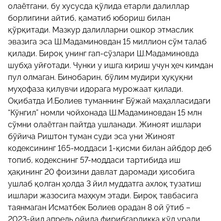
олаётгани, бу хусусда қўлида етарли далиллар
борлигини айтиб, қаматиб юбориш билан
қўрқитади. Мазкур далилларни ошкор этмаслик
эвазига эса Ш.Мадаминовдан 15 миллион сўм талаб
қилади. Бироқ унинг гап-сўзлари Ш.Мадаминовда
шубҳа уйғотади. Чунки у ишга кириш учун ҳеч кимдан
пул олмаган. Бинобарин, бўлим мудири ҳуқуқни
муҳофаза қилувчи идорага мурожаат қилади.
Оқибатда И.Болиев туманнинг Бўжай маҳалласидаги
“Кўнгил” номли чойхонада Ш.Мадаминовдан 15 млн
сўмни олаётган пайтда ушланади. Жиноят ишлари
бўйича Риштон туман суди эса уни Жиноят
кодексининг 165-моддаси 1-қисми билан айбдор деб
топиб, кодекснинг 57-моддаси тартибида иш
ҳақининг 20 фоизини давлат даромади ҳисобига
ушлаб қолган ҳолда 3 йил муддатга ахлоқ тузатиш
ишлари жазосига маҳкум этади. Бироқ тавбасига
таянмаган Исматбек Болиев орадан 8 ой ўтиб –
2023-йил апрель ойида фирибгарликка қўл уради.